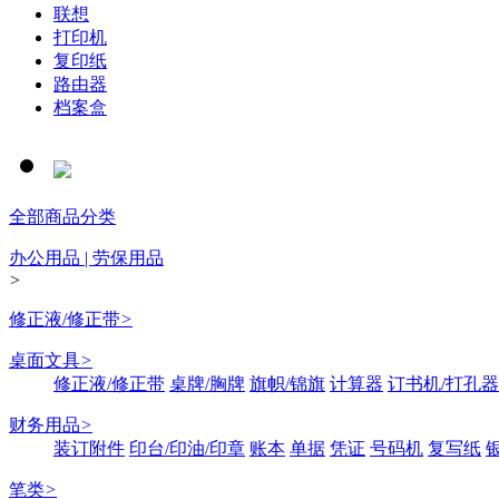
联想
打印机
复印纸
路由器
档案盒
全部商品分类
办公用品 | 劳保用品
>
修正液/修正带
>
桌面文具
>
修正液/修正带
桌牌/胸牌
旗帜/锦旗
计算器
订书机/打孔器
财务用品
>
装订附件
印台/印油/印章
账本
单据
凭证
号码机
复写纸
笔类
>