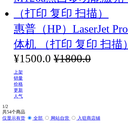
惠普（HP）LaserJet 
体机 （打印 复印 扫描
¥1500.0
¥1800.0
上架
销量
价格
更新
人气
1
/2
共
54
个商品
仅显示有货
全部
网站自营
入驻商店铺