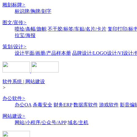
雕刻标牌
>
标识牌/胸牌/刻字
图文/宣传
>
喷绘/条幅/旗帜
不干胶/标签/车贴/名片/卡片
复印打印/标
拉宝/海报
策划/设计
>
设计平面/画册/产品样本册
品牌设计/LOGO设计/VI设计
软件系统 | 网站建设
>
办公软件
>
办公OA
杀毒安全
财务ERP
数据库软件
游戏软件
影音编
网站建设
>
网站/小程序/公众号/APP
域名/主机