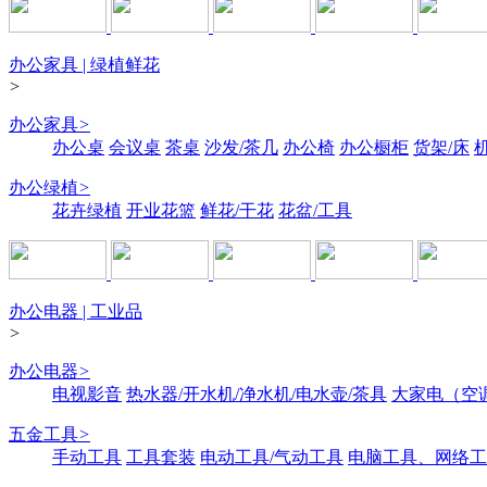
办公家具 | 绿植鲜花
>
办公家具
>
办公桌
会议桌
茶桌
沙发/茶几
办公椅
办公橱柜
货架/床
办公绿植
>
花卉绿植
开业花篮
鲜花/干花
花盆/工具
办公电器 | 工业品
>
办公电器
>
电视影音
热水器/开水机/净水机/电水壶/茶具
大家电（空
五金工具
>
手动工具
工具套装
电动工具/气动工具
电脑工具、网络工