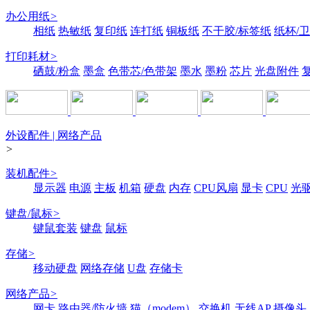
办公用纸
>
相纸
热敏纸
复印纸
连打纸
铜板纸
不干胶/标签纸
纸杯/
打印耗材
>
硒鼓/粉盒
墨盒
色带芯/色带架
墨水
墨粉
芯片
光盘附件
外设配件 | 网络产品
>
装机配件
>
显示器
电源
主板
机箱
硬盘
内存
CPU风扇
显卡
CPU
光
键盘/鼠标
>
键鼠套装
键盘
鼠标
存储
>
移动硬盘
网络存储
U盘
存储卡
网络产品
>
网卡
路由器/防火墙
猫（modem）
交换机
无线AP
摄像头