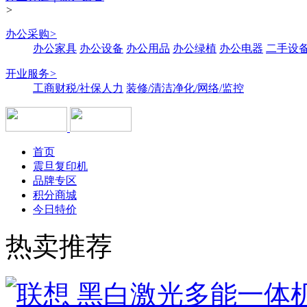
>
办公采购
>
办公家具
办公设备
办公用品
办公绿植
办公电器
二手设备
开业服务
>
工商财税/社保人力
装修/清洁净化/网络/监控
首页
震旦复印机
品牌专区
积分商城
今日特价
热卖推荐