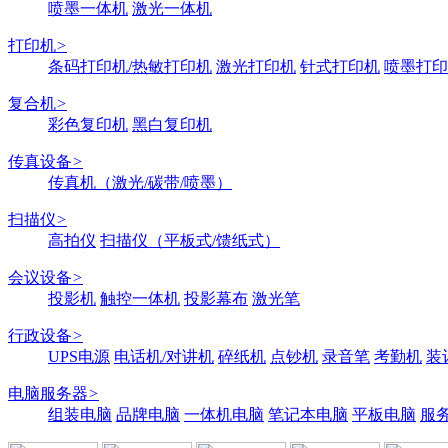
喷墨一体机
激光一体机
打印机
>
条码打印机/热敏打印机
激光打印机
针式打印机
喷墨打印
复合机
>
彩色复印机
黑白复印机
传真设备
>
传真机（激光/碳带/喷墨）
扫描仪
>
高拍仪
扫描仪（平板式/馈纸式）
会议设备
>
投影机
触控一体机
投影幕布
激光笔
行政设备
>
UPS电源
电话机/对讲机
碎纸机
点钞机
录音笔
考勤机
装
电脑服务器
>
组装电脑
品牌电脑
一体机电脑
笔记本电脑
平板电脑
服