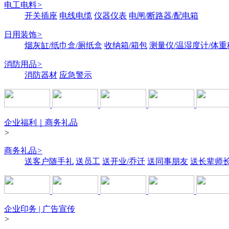
电工电料
>
开关插座
电线电缆
仪器仪表
电闸/断路器/配电箱
日用装饰
>
烟灰缸/纸巾盒/厕纸盒
收纳箱/箱包
测量仪/温湿度计/体重
消防用品
>
消防器材
应急警示
企业福利｜商务礼品
>
商务礼品
>
送客户随手礼
送员工
送开业/乔迁
送同事朋友
送长辈师
企业印务 | 广告宣传
>