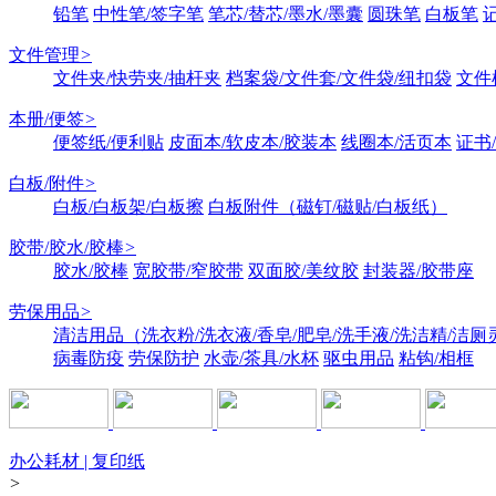
铅笔
中性笔/签字笔
笔芯/替芯/墨水/墨囊
圆珠笔
白板笔
文件管理
>
文件夹/快劳夹/抽杆夹
档案袋/文件套/文件袋/纽扣袋
文件
本册/便签
>
便签纸/便利贴
皮面本/软皮本/胶装本
线圈本/活页本
证书
白板/附件
>
白板/白板架/白板擦
白板附件（磁钉/磁贴/白板纸）
胶带/胶水/胶棒
>
胶水/胶棒
宽胶带/窄胶带
双面胶/美纹胶
封装器/胶带座
劳保用品
>
清洁用品（洗衣粉/洗衣液/香皂/肥皂/洗手液/洗洁精/洁厕
病毒防疫
劳保防护
水壶/茶具/水杯
驱虫用品
粘钩/相框
办公耗材 | 复印纸
>