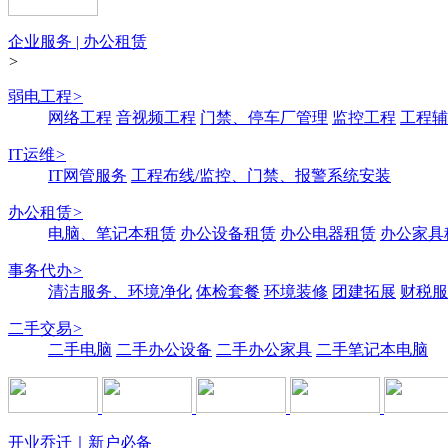
企业服务 | 办公租赁
>
弱电工程
>
网络工程
音视频工程
门禁、停车厂管理
监控工程
工程辅
IT运维
>
IT网管服务
工程布线/监控、门禁、报警系统安装
办公租赁
>
电脑、笔记本租赁
办公设备租赁
办公电器租赁
办公家具
事务代办
>
清洁服务、环境净化
体检套餐
环境装修
团建拓展
财税服
二手交易
>
二手电脑
二手办公设备
二手办公家具
二手笔记本电脑
开业乔迁｜新户必备