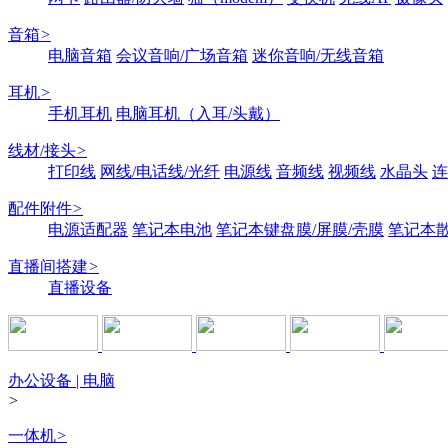
音箱
>
电脑音箱
会议音响/广场音箱
迷你音响/无线音箱
耳机
>
手机耳机
电脑耳机（入耳/头戴）
线材/接头
>
打印线
网线/电话线/光纤
电源线
音频线
视频线
水晶头
连
配件附件
>
电源适配器
笔记本电池
笔记本键盘膜/屏膜/壳膜
笔记本
直播间搭建
>
直播设备
办公设备 | 电脑
>
一体机
>