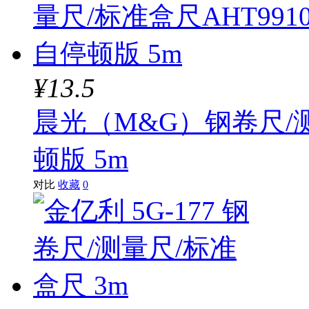
¥13.5
晨光（M&G）钢卷尺/测
顿版 5m
对比
收藏
0