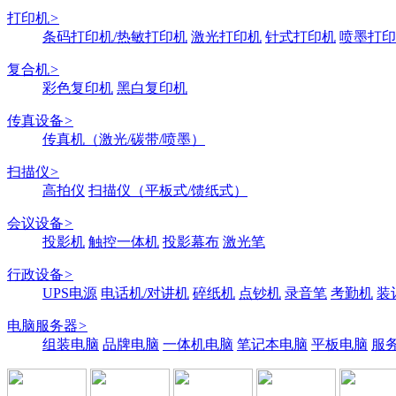
打印机
>
条码打印机/热敏打印机
激光打印机
针式打印机
喷墨打印
复合机
>
彩色复印机
黑白复印机
传真设备
>
传真机（激光/碳带/喷墨）
扫描仪
>
高拍仪
扫描仪（平板式/馈纸式）
会议设备
>
投影机
触控一体机
投影幕布
激光笔
行政设备
>
UPS电源
电话机/对讲机
碎纸机
点钞机
录音笔
考勤机
装
电脑服务器
>
组装电脑
品牌电脑
一体机电脑
笔记本电脑
平板电脑
服