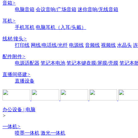
音箱
>
电脑音箱
会议音响/广场音箱
迷你音响/无线音箱
耳机
>
手机耳机
电脑耳机（入耳/头戴）
线材/接头
>
打印线
网线/电话线/光纤
电源线
音频线
视频线
水晶头
连
配件附件
>
电源适配器
笔记本电池
笔记本键盘膜/屏膜/壳膜
笔记本
直播间搭建
>
直播设备
办公设备 | 电脑
>
一体机
>
喷墨一体机
激光一体机