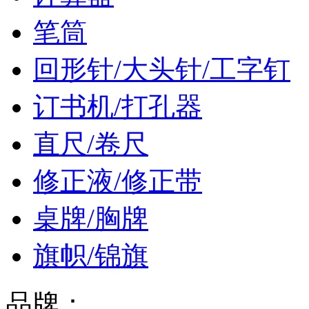
笔筒
回形针/大头针/工字钉
订书机/打孔器
直尺/卷尺
修正液/修正带
桌牌/胸牌
旗帜/锦旗
品牌：