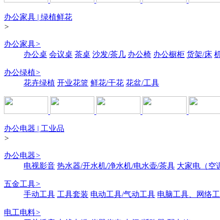
办公家具 | 绿植鲜花
>
办公家具
>
办公桌
会议桌
茶桌
沙发/茶几
办公椅
办公橱柜
货架/床
办公绿植
>
花卉绿植
开业花篮
鲜花/干花
花盆/工具
办公电器 | 工业品
>
办公电器
>
电视影音
热水器/开水机/净水机/电水壶/茶具
大家电（空
五金工具
>
手动工具
工具套装
电动工具/气动工具
电脑工具、网络工
电工电料
>