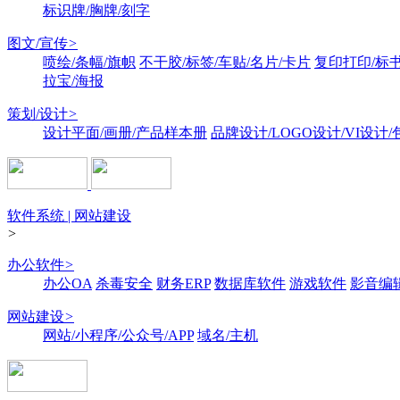
标识牌/胸牌/刻字
图文/宣传
>
喷绘/条幅/旗帜
不干胶/标签/车贴/名片/卡片
复印打印/标
拉宝/海报
策划/设计
>
设计平面/画册/产品样本册
品牌设计/LOGO设计/VI设计
软件系统 | 网站建设
>
办公软件
>
办公OA
杀毒安全
财务ERP
数据库软件
游戏软件
影音编
网站建设
>
网站/小程序/公众号/APP
域名/主机