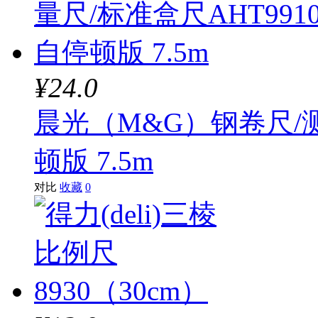
¥24.0
晨光（M&G）钢卷尺/测
顿版 7.5m
对比
收藏
0