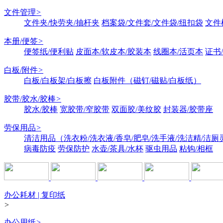
文件管理
>
文件夹/快劳夹/抽杆夹
档案袋/文件套/文件袋/纽扣袋
文件
本册/便签
>
便签纸/便利贴
皮面本/软皮本/胶装本
线圈本/活页本
证书
白板/附件
>
白板/白板架/白板擦
白板附件（磁钉/磁贴/白板纸）
胶带/胶水/胶棒
>
胶水/胶棒
宽胶带/窄胶带
双面胶/美纹胶
封装器/胶带座
劳保用品
>
清洁用品（洗衣粉/洗衣液/香皂/肥皂/洗手液/洗洁精/洁厕
病毒防疫
劳保防护
水壶/茶具/水杯
驱虫用品
粘钩/相框
办公耗材 | 复印纸
>
办公用纸
>