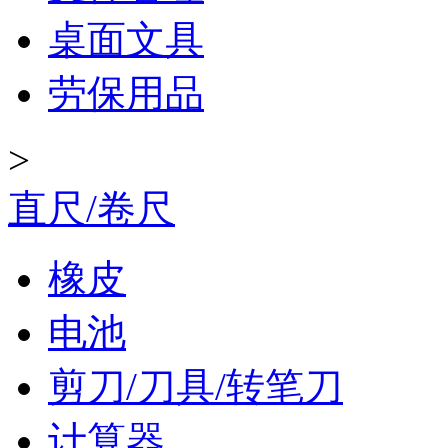
桌面文具
劳保用品
>
直尺/卷尺
橡皮
电池
剪刀/刀具/转笔刀
计算器