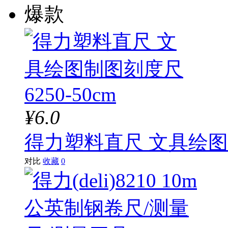
爆款
¥6.0
得力塑料直尺 文具绘图制图
对比
收藏
0