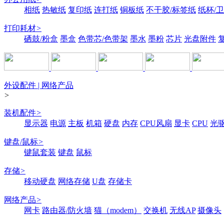
相纸
热敏纸
复印纸
连打纸
铜板纸
不干胶/标签纸
纸杯/
打印耗材
>
硒鼓/粉盒
墨盒
色带芯/色带架
墨水
墨粉
芯片
光盘附件
外设配件 | 网络产品
>
装机配件
>
显示器
电源
主板
机箱
硬盘
内存
CPU风扇
显卡
CPU
光
键盘/鼠标
>
键鼠套装
键盘
鼠标
存储
>
移动硬盘
网络存储
U盘
存储卡
网络产品
>
网卡
路由器/防火墙
猫（modem）
交换机
无线AP
摄像头