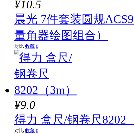
¥10.5
晨光 7件套装圆规ACS
量角器绘图组合）
对比
收藏
0
¥9.0
得力 盒尺/钢卷尺8202
对比
收藏
0