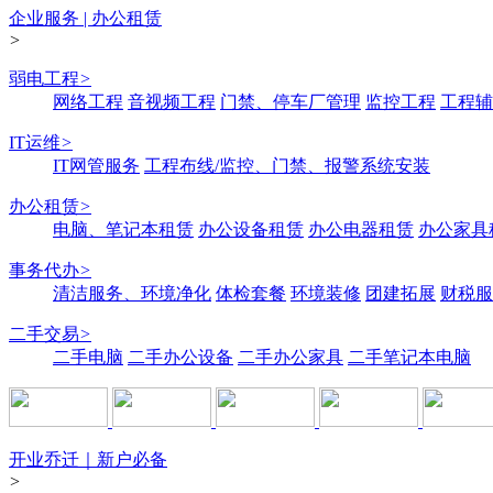
企业服务 | 办公租赁
>
弱电工程
>
网络工程
音视频工程
门禁、停车厂管理
监控工程
工程辅
IT运维
>
IT网管服务
工程布线/监控、门禁、报警系统安装
办公租赁
>
电脑、笔记本租赁
办公设备租赁
办公电器租赁
办公家具
事务代办
>
清洁服务、环境净化
体检套餐
环境装修
团建拓展
财税服
二手交易
>
二手电脑
二手办公设备
二手办公家具
二手笔记本电脑
开业乔迁｜新户必备
>