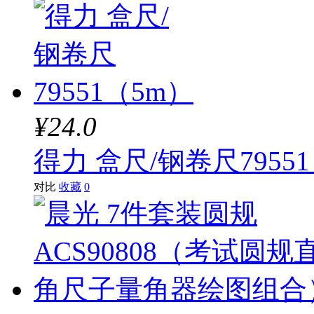
¥24.0
得力 盒尺/钢卷尺7955
对比
收藏
0