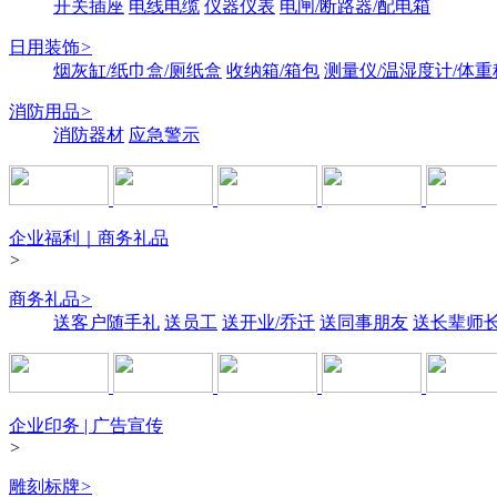
开关插座
电线电缆
仪器仪表
电闸/断路器/配电箱
日用装饰
>
烟灰缸/纸巾盒/厕纸盒
收纳箱/箱包
测量仪/温湿度计/体重
消防用品
>
消防器材
应急警示
企业福利｜商务礼品
>
商务礼品
>
送客户随手礼
送员工
送开业/乔迁
送同事朋友
送长辈师
企业印务 | 广告宣传
>
雕刻标牌
>