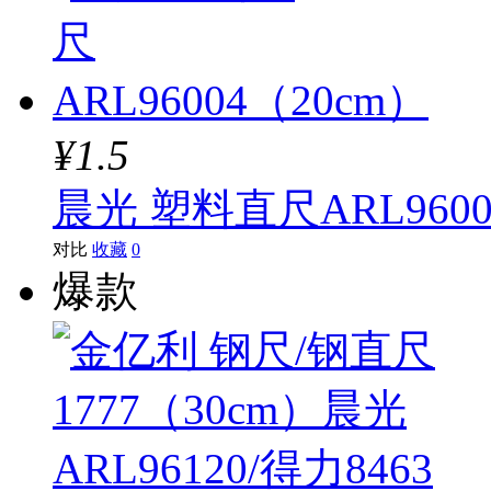
¥1.5
晨光 塑料直尺ARL9600
对比
收藏
0
爆款