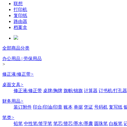
联想
打印机
复印纸
路由器
档案盒
全部商品分类
办公用品 | 劳保用品
>
修正液/修正带
>
桌面文具
>
修正液/修正带
桌牌/胸牌
旗帜/锦旗
计算器
订书机/打孔器
财务用品
>
装订附件
印台/印油/印章
账本
单据
凭证
号码机
复写纸
笔类
>
铅笔
中性笔/签字笔
笔芯/替芯/墨水/墨囊
圆珠笔
白板笔