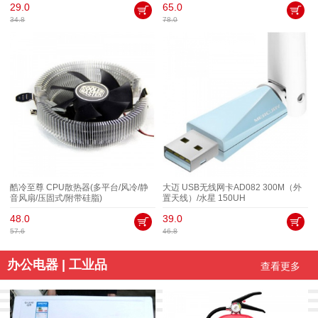
29.0
65.0
34.8
78.0
酷冷至尊 CPU散热器(多平台/风冷/静
大迈 USB无线网卡AD082 300M（外
音风扇/压固式/附带硅脂)
置天线）/水星 150UH
48.0
39.0
57.6
46.8
办公电器 | 工业品
查看更多