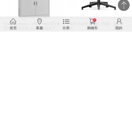
0
永威（yongwei）YW-12铁皮文件柜
快惠 办公椅/职工椅（网布、滚轮转
首页
客服
分类
购物车
我的
玻璃三层铁皮柜 办公柜 档案柜子
椅）
（1800mm*850mm*390mm、板材
0.6MM）
549.0
199.0
658.8
238.8
快惠 办公桌/屏风卡位工作位/直面台
美菱 养生壶/煮茶壶/煎药壶YQ-
（长120cm*宽60cm*高110cm）
520（1500ML、1500W）
780.0
99.0