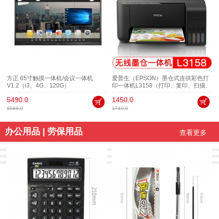
方正 65寸触摸一体机/会议一体机
爱普生（EPSON）墨仓式连供彩色打
V1.2（i3、4G、120G）
印一体机L3158（打印、复印、扫描、
无线）
5490.0
1450.0
6588.0
1740.0
办公用品 | 劳保用品
查看更多