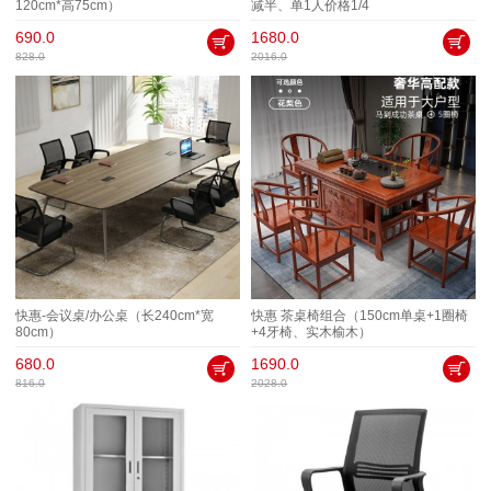
120cm*高75cm）
减半、单1人价格1/4
690.0
1680.0
828.0
2016.0
快惠-会议桌/办公桌（长240cm*宽
快惠 茶桌椅组合（150cm单桌+1圈椅
80cm）
+4牙椅、实木榆木）
680.0
1690.0
816.0
2028.0