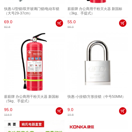
快惠-U型锁/双开玻璃门锁/电动车锁
薪薪牌 办公商用干粉灭火器 新国标
（大号29-37cm）
（3kg、手提式）
69.0
55.0
82.8
66.0
薪薪牌 办公商用干粉灭火器 新国标
快惠-小挂锁/方形挂锁（中号50MM）
（5kg、手提式）
95.0
9.0
114.0
10.8