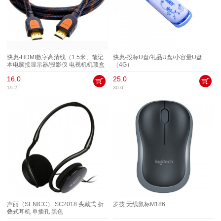
快惠-HDMI数字高清线（1.5米、笔记
快惠-投标U盘/礼品U盘/小容量U盘
本电脑接显示器/投影仪 电视机机顶盒
（4G）
连接线）
16.0
25.0
19.2
30.0
声丽（SENICC） SC2018 头戴式 折
罗技 无线鼠标M186
叠式耳机 单插孔 黑色