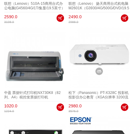
联想（Lenovo）510A-15商用台式办
联想（Lenovo） 扬天商用台式机电脑
公电脑(G4560/4G/1T/集显/19.5英寸）
M2601K（G3930/4G/500G/DVD/19.5
寸显示器）
2590.0
2490.0
3108.0
2988.0
中盈 票据针式打印机NX730KII（82
松下（Panasonic）PT-X328C 投影机
列、A4）税控发票据打印机
投影仪办公教育（XGA分辨率 3200流
明 HDMI接口）
1020.0
2980.0
1224.0
3576.0