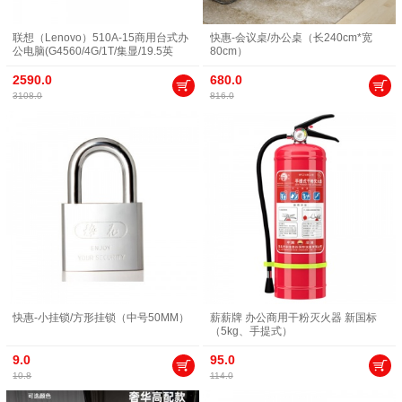
联想（Lenovo）510A-15商用台式办
快惠-会议桌/办公桌（长240cm*宽
公电脑(G4560/4G/1T/集显/19.5英
80cm）
寸）
2590.0
680.0
3108.0
816.0
快惠-小挂锁/方形挂锁（中号50MM）
薪薪牌 办公商用干粉灭火器 新国标
（5kg、手提式）
9.0
95.0
10.8
114.0