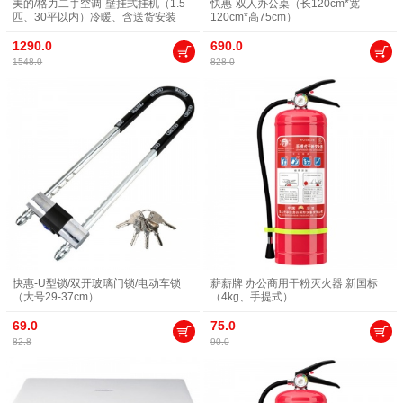
美的/格力二手空调-壁挂式挂机（1.5
快惠-双人办公桌（长120cm*宽
匹、30平以内）冷暖、含送货安装
120cm*高75cm）
1290.0
690.0
1548.0
828.0
快惠-U型锁/双开玻璃门锁/电动车锁
薪薪牌 办公商用干粉灭火器 新国标
（大号29-37cm）
（4kg、手提式）
69.0
75.0
82.8
90.0