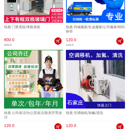
快惠 门禁系统/考勤系统
快惠 同城搬家/长途搬家/公司搬家/明码
标价
800.0
120.0
960.0
144.0
快惠 公司保洁/办公室保洁/新房开荒保
快惠 空调移机/加氟/清洗
洁
120.0
120.0