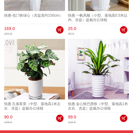
快惠-也门铁绿心（含盆高约150cm）
快惠 一帆风顺（小型、落地高0.5米以
内、含盆）盆栽办公绿植
169.0
25.0
202.8
30.0
快惠 孔雀茱萸（中型、落地高1米左
快惠 金心铁巴西铁（中型、落地高1米
右、含盆）盆栽办公绿植
左右、含盆）盆栽办公绿植
90.0
99.0
108.0
118.8