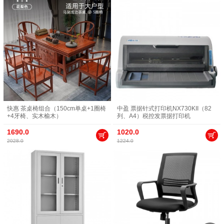
快惠 茶桌椅组合（150cm单桌+1圈椅
中盈 票据针式打印机NX730KII（82
+4牙椅、实木榆木）
列、A4）税控发票据打印机
1690.0
1020.0
2028.0
1224.0