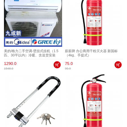
美的/格力二手空调-壁挂式挂机（1.5
薪薪牌 办公商用干粉灭火器 新国标
匹、30平以内）冷暖、含送货安装
（4kg、手提式）
1290.0
75.0
1548.0
90.0