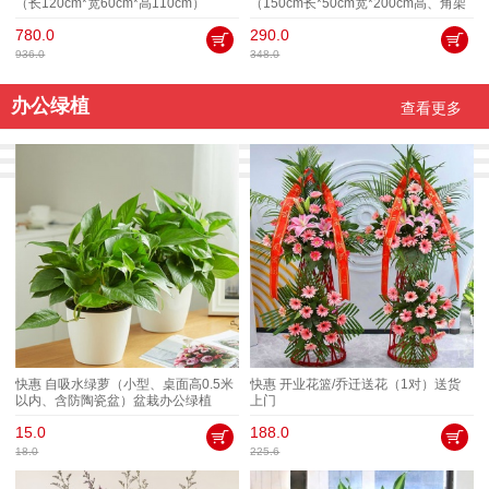
（长120cm*宽60cm*高110cm）
（150cm长*50cm宽*200cm高、角架
5cm、四层）
780.0
290.0
936.0
348.0
办公绿植
查看更多
快惠 自吸水绿萝（小型、桌面高0.5米
快惠 开业花篮/乔迁送花（1对）送货
以内、含防陶瓷盆）盆栽办公绿植
上门
15.0
188.0
18.0
225.6