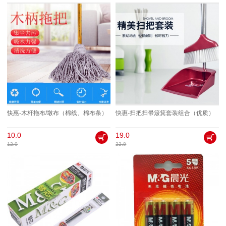
快惠-木杆拖布/墩布（棉线、棉布条）
快惠-扫把扫帚簸箕套装组合（优质）
10.0
19.0
12.0
22.8