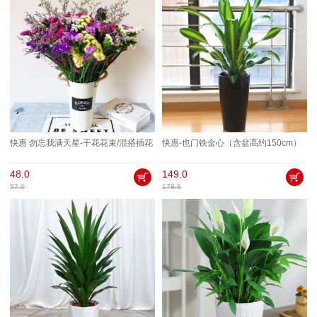
快惠 勿忘我满天星-干花花束/混搭插花
快惠-也门铁金心（含盆高约150cm）
48.0
149.0
57.6
178.8