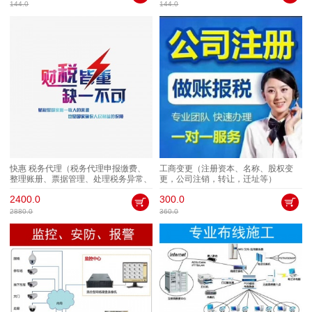
144.0
144.0
快惠 税务代理（税务代理申报缴费、
工商变更（注册资本、名称、股权变
整理账册、票据管理、处理税务异常、
更，公司注销，转让，迁址等）
汇算清缴、工商年报、所得税汇算清缴
2400.0
300.0
等）
2880.0
360.0