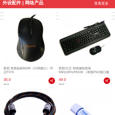
外设配件 | 网络产品
查看更多
联想 有线鼠标M280（USB接口）/方
联想/方正 有线键鼠套装
正F370
KM110Pro/F8108 （有线PS/2接口键
盘+有线USB接口鼠标）
35.0
49.0
42.0
58.8