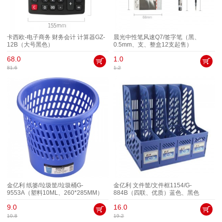
卡西欧-电子商务 财务会计 计算器GZ-
晨光中性笔风速Q7/签字笔（黑、
12B（大号黑色）
0.5mm、支、整盒12支起售）
68.0
1.0
81.6
1.2
金亿利 纸篓/垃圾筐/垃圾桶G-
金亿利 文件筐/文件框1154/G-
9553A（塑料10ML、260*285MM）
884B（四联、优质）蓝色、黑色
9.0
16.0
10.8
19.2