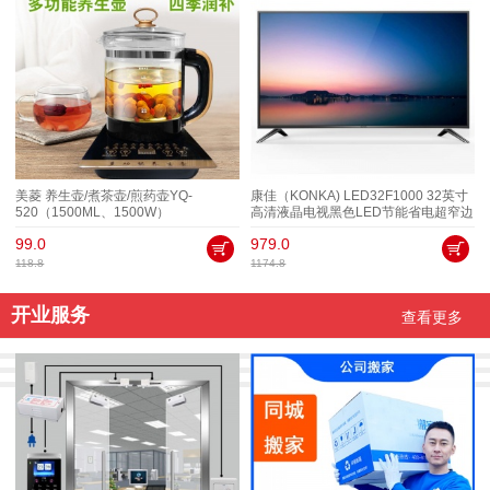
美菱 养生壶/煮茶壶/煎药壶YQ-
康佳（KONKA) LED32F1000 32英寸
520（1500ML、1500W）
高清液晶电视黑色LED节能省电超窄边
框
99.0
979.0
118.8
1174.8
开业服务
查看更多