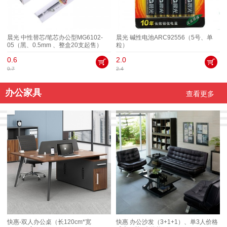
晨光 中性替芯/笔芯办公型MG6102-
晨光 碱性电池ARC92556（5号、单
05（黑、0.5mm 、整盒20支起售）
粒）
0.6
2.0
0.7
2.4
办公家具
查看更多
快惠-双人办公桌（长120cm*宽
快惠 办公沙发（3+1+1）、单3人价格