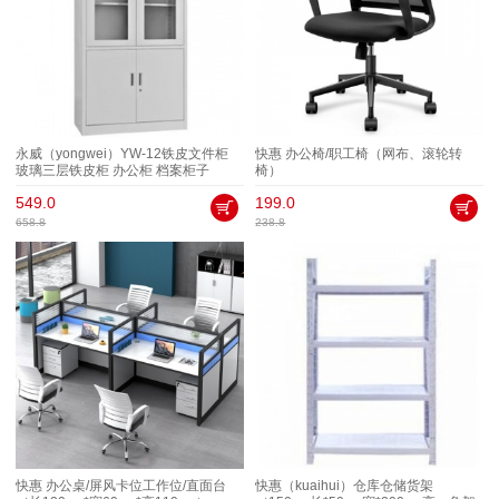
永威（yongwei）YW-12铁皮文件柜
快惠 办公椅/职工椅（网布、滚轮转
玻璃三层铁皮柜 办公柜 档案柜子
椅）
（1800mm*850mm*390mm、板材
549.0
199.0
0.6MM）
658.8
238.8
快惠 办公桌/屏风卡位工作位/直面台
快惠（kuaihui）仓库仓储货架