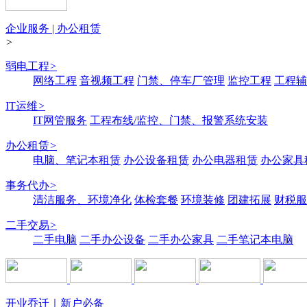
企业服务 | 办公租赁
>
弱电工程
>
网络工程
音视频工程
门禁、停车厂管理
监控工程
工程辅
IT运维
>
IT网管服务
工程布线/监控、门禁、报警系统安装
办公租赁
>
电脑、笔记本租赁
办公设备租赁
办公电器租赁
办公家具
事务代办
>
清洁服务、环境净化
体检套餐
环境装修
团建拓展
财税服
二手交易
>
二手电脑
二手办公设备
二手办公家具
二手笔记本电脑
开业乔迁｜新户必备