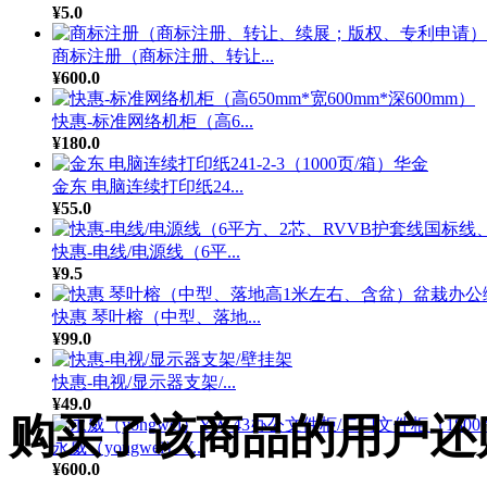
¥5.0
商标注册（商标注册、转让...
¥600.0
快惠-标准网络机柜（高6...
¥180.0
金东 电脑连续打印纸24...
¥55.0
快惠-电线/电源线（6平...
¥9.5
快惠 琴叶榕（中型、落地...
¥99.0
快惠-电视/显示器支架/...
¥49.0
购买了该商品的用户还
永威（yongwei）Y...
¥600.0