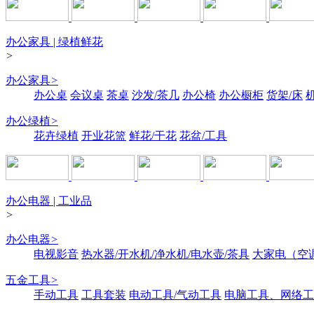
办公家具 | 绿植鲜花
>
办公家具
>
办公桌
会议桌
茶桌
沙发/茶几
办公椅
办公橱柜
货架/床
办公绿植
>
花卉绿植
开业花篮
鲜花/干花
花盆/工具
办公电器 | 工业品
>
办公电器
>
电视影音
热水器/开水机/净水机/电水壶/茶具
大家电（空
五金工具
>
手动工具
工具套装
电动工具/气动工具
电脑工具、网络工