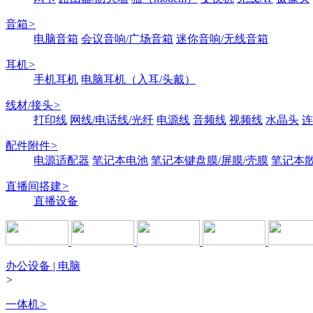
音箱
>
电脑音箱
会议音响/广场音箱
迷你音响/无线音箱
耳机
>
手机耳机
电脑耳机（入耳/头戴）
线材/接头
>
打印线
网线/电话线/光纤
电源线
音频线
视频线
水晶头
连
配件附件
>
电源适配器
笔记本电池
笔记本键盘膜/屏膜/壳膜
笔记本
直播间搭建
>
直播设备
办公设备 | 电脑
>
一体机
>