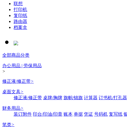
联想
打印机
复印纸
路由器
档案盒
全部商品分类
办公用品 | 劳保用品
>
修正液/修正带
>
桌面文具
>
修正液/修正带
桌牌/胸牌
旗帜/锦旗
计算器
订书机/打孔器
财务用品
>
装订附件
印台/印油/印章
账本
单据
凭证
号码机
复写纸
笔类
>