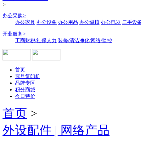
>
办公采购
>
办公家具
办公设备
办公用品
办公绿植
办公电器
二手设备
开业服务
>
工商财税/社保人力
装修/清洁净化/网络/监控
首页
震旦复印机
品牌专区
积分商城
今日特价
首页
>
外设配件 | 网络产品