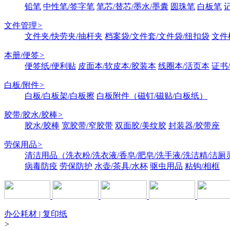
铅笔
中性笔/签字笔
笔芯/替芯/墨水/墨囊
圆珠笔
白板笔
文件管理
>
文件夹/快劳夹/抽杆夹
档案袋/文件套/文件袋/纽扣袋
文件
本册/便签
>
便签纸/便利贴
皮面本/软皮本/胶装本
线圈本/活页本
证书
白板/附件
>
白板/白板架/白板擦
白板附件（磁钉/磁贴/白板纸）
胶带/胶水/胶棒
>
胶水/胶棒
宽胶带/窄胶带
双面胶/美纹胶
封装器/胶带座
劳保用品
>
清洁用品（洗衣粉/洗衣液/香皂/肥皂/洗手液/洗洁精/洁厕
病毒防疫
劳保防护
水壶/茶具/水杯
驱虫用品
粘钩/相框
办公耗材 | 复印纸
>