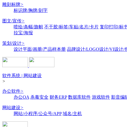
雕刻标牌
>
标识牌/胸牌/刻字
图文/宣传
>
喷绘/条幅/旗帜
不干胶/标签/车贴/名片/卡片
复印打印/标
拉宝/海报
策划/设计
>
设计平面/画册/产品样本册
品牌设计/LOGO设计/VI设计
软件系统 | 网站建设
>
办公软件
>
办公OA
杀毒安全
财务ERP
数据库软件
游戏软件
影音编
网站建设
>
网站/小程序/公众号/APP
域名/主机