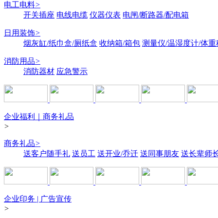
电工电料
>
开关插座
电线电缆
仪器仪表
电闸/断路器/配电箱
日用装饰
>
烟灰缸/纸巾盒/厕纸盒
收纳箱/箱包
测量仪/温湿度计/体重
消防用品
>
消防器材
应急警示
企业福利｜商务礼品
>
商务礼品
>
送客户随手礼
送员工
送开业/乔迁
送同事朋友
送长辈师
企业印务 | 广告宣传
>