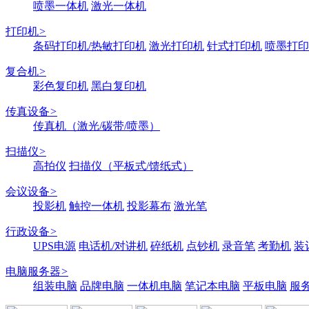
喷墨一体机
激光一体机
打印机
>
条码打印机/热敏打印机
激光打印机
针式打印机
喷墨打印
复合机
>
彩色复印机
黑白复印机
传真设备
>
传真机（激光/碳带/喷墨）
扫描仪
>
高拍仪
扫描仪（平板式/馈纸式）
会议设备
>
投影机
触控一体机
投影幕布
激光笔
行政设备
>
UPS电源
电话机/对讲机
碎纸机
点钞机
录音笔
考勤机
装
电脑服务器
>
组装电脑
品牌电脑
一体机电脑
笔记本电脑
平板电脑
服