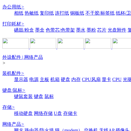
办公用纸
>
相纸
热敏纸
复印纸
连打纸
铜板纸
不干胶/标签纸
纸杯/
打印耗材
>
硒鼓/粉盒
墨盒
色带芯/色带架
墨水
墨粉
芯片
光盘附件
外设配件 | 网络产品
>
装机配件
>
显示器
电源
主板
机箱
硬盘
内存
CPU风扇
显卡
CPU
光
键盘/鼠标
>
键鼠套装
键盘
鼠标
存储
>
移动硬盘
网络存储
U盘
存储卡
网络产品
>
网卡
路由器/防火墙
猫（modem）
交换机
无线AP
摄像头