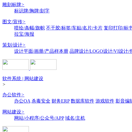
雕刻标牌
>
标识牌/胸牌/刻字
图文/宣传
>
喷绘/条幅/旗帜
不干胶/标签/车贴/名片/卡片
复印打印/标
拉宝/海报
策划/设计
>
设计平面/画册/产品样本册
品牌设计/LOGO设计/VI设计
软件系统 | 网站建设
>
办公软件
>
办公OA
杀毒安全
财务ERP
数据库软件
游戏软件
影音编
网站建设
>
网站/小程序/公众号/APP
域名/主机