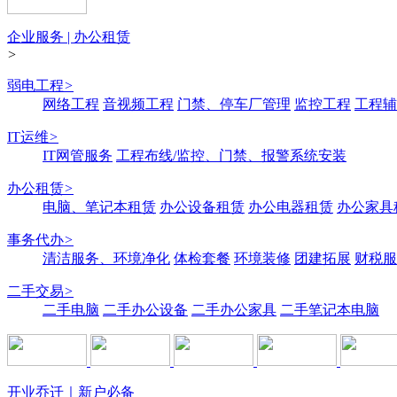
企业服务 | 办公租赁
>
弱电工程
>
网络工程
音视频工程
门禁、停车厂管理
监控工程
工程辅
IT运维
>
IT网管服务
工程布线/监控、门禁、报警系统安装
办公租赁
>
电脑、笔记本租赁
办公设备租赁
办公电器租赁
办公家具
事务代办
>
清洁服务、环境净化
体检套餐
环境装修
团建拓展
财税服
二手交易
>
二手电脑
二手办公设备
二手办公家具
二手笔记本电脑
开业乔迁｜新户必备