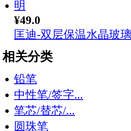
¥49.0
匡迪-双层保温水晶玻璃杯
相关分类
铅笔
中性笔/签字...
笔芯/替芯/...
圆珠笔