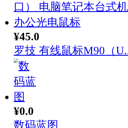
¥45.0
罗技 有线鼠标M90（U..
¥0.0
数码蓝图