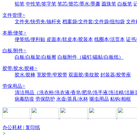
铅笔
中性笔/签字笔
笔芯/替芯/墨水/墨囊
圆珠笔
白板笔
文件管理
>
文件夹/快劳夹/抽杆夹
档案袋/文件套/文件袋/纽扣袋
文件
本册/便签
>
便签纸/便利贴
皮面本/软皮本/胶装本
线圈本/活页本
证书
白板/附件
>
白板/白板架/白板擦
白板附件（磁钉/磁贴/白板纸）
胶带/胶水/胶棒
>
胶水/胶棒
宽胶带/窄胶带
双面胶/美纹胶
封装器/胶带座
劳保用品
>
清洁用品（洗衣粉/洗衣液/香皂/肥皂/洗手液/洗洁精/洁厕
病毒防疫
劳保防护
水壶/茶具/水杯
驱虫用品
粘钩/相框
办公耗材 | 复印纸
>