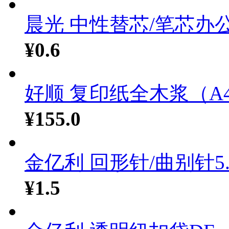
晨光 中性替芯/笔芯办公.
¥0.6
好顺 复印纸全木浆（A4.
¥155.0
金亿利 回形针/曲别针5..
¥1.5