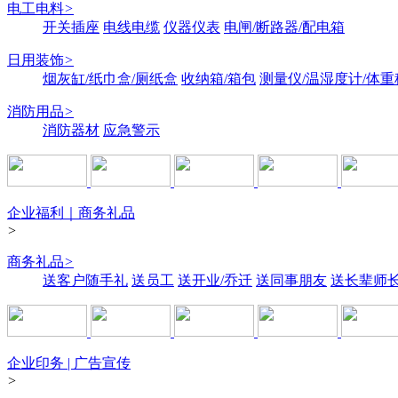
电工电料
>
开关插座
电线电缆
仪器仪表
电闸/断路器/配电箱
日用装饰
>
烟灰缸/纸巾盒/厕纸盒
收纳箱/箱包
测量仪/温湿度计/体重
消防用品
>
消防器材
应急警示
企业福利｜商务礼品
>
商务礼品
>
送客户随手礼
送员工
送开业/乔迁
送同事朋友
送长辈师
企业印务 | 广告宣传
>