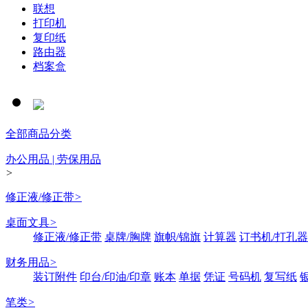
联想
打印机
复印纸
路由器
档案盒
全部商品分类
办公用品 | 劳保用品
>
修正液/修正带
>
桌面文具
>
修正液/修正带
桌牌/胸牌
旗帜/锦旗
计算器
订书机/打孔器
财务用品
>
装订附件
印台/印油/印章
账本
单据
凭证
号码机
复写纸
笔类
>