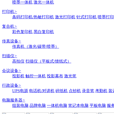
喷墨一体机
激光一体机
打印机
>
条码打印机/热敏打印机
激光打印机
针式打印机
喷墨打印
复合机
>
彩色复印机
黑白复印机
传真设备
>
传真机（激光/碳带/喷墨）
扫描仪
>
高拍仪
扫描仪（平板式/馈纸式）
会议设备
>
投影机
触控一体机
投影幕布
激光笔
行政设备
>
UPS电源
电话机/对讲机
碎纸机
点钞机
录音笔
考勤机
装
电脑服务器
>
组装电脑
品牌电脑
一体机电脑
笔记本电脑
平板电脑
服