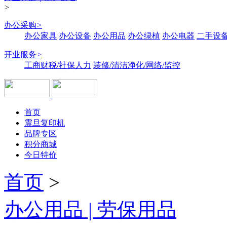
>
办公采购
>
办公家具
办公设备
办公用品
办公绿植
办公电器
二手设备
开业服务
>
工商财税/社保人力
装修/清洁净化/网络/监控
首页
震旦复印机
品牌专区
积分商城
今日特价
首页
>
办公用品 | 劳保用品