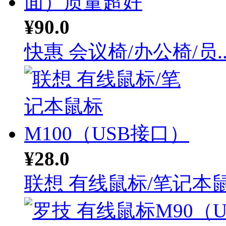
¥90.0
快惠 会议椅/办公椅/员..
¥28.0
联想 有线鼠标/笔记本鼠.