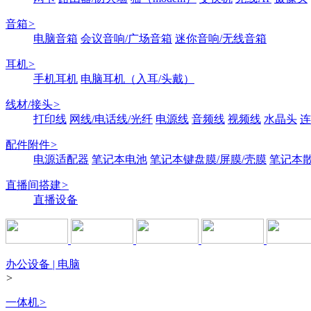
音箱
>
电脑音箱
会议音响/广场音箱
迷你音响/无线音箱
耳机
>
手机耳机
电脑耳机（入耳/头戴）
线材/接头
>
打印线
网线/电话线/光纤
电源线
音频线
视频线
水晶头
连
配件附件
>
电源适配器
笔记本电池
笔记本键盘膜/屏膜/壳膜
笔记本
直播间搭建
>
直播设备
办公设备 | 电脑
>
一体机
>