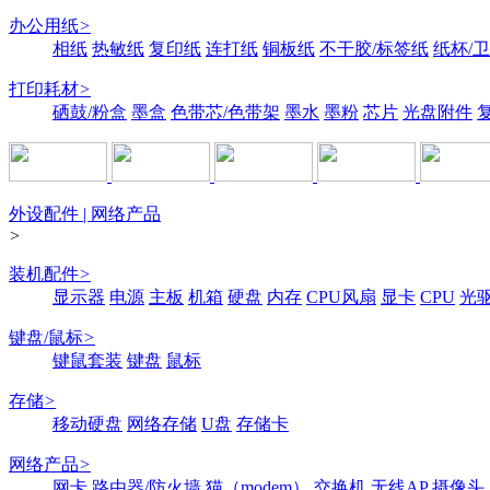
办公用纸
>
相纸
热敏纸
复印纸
连打纸
铜板纸
不干胶/标签纸
纸杯/
打印耗材
>
硒鼓/粉盒
墨盒
色带芯/色带架
墨水
墨粉
芯片
光盘附件
外设配件 | 网络产品
>
装机配件
>
显示器
电源
主板
机箱
硬盘
内存
CPU风扇
显卡
CPU
光
键盘/鼠标
>
键鼠套装
键盘
鼠标
存储
>
移动硬盘
网络存储
U盘
存储卡
网络产品
>
网卡
路由器/防火墙
猫（modem）
交换机
无线AP
摄像头