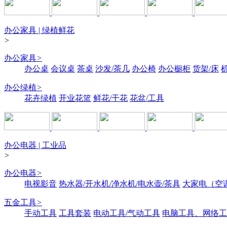
办公家具 | 绿植鲜花
>
办公家具
>
办公桌
会议桌
茶桌
沙发/茶几
办公椅
办公橱柜
货架/床
办公绿植
>
花卉绿植
开业花篮
鲜花/干花
花盆/工具
办公电器 | 工业品
>
办公电器
>
电视影音
热水器/开水机/净水机/电水壶/茶具
大家电（空
五金工具
>
手动工具
工具套装
电动工具/气动工具
电脑工具、网络工