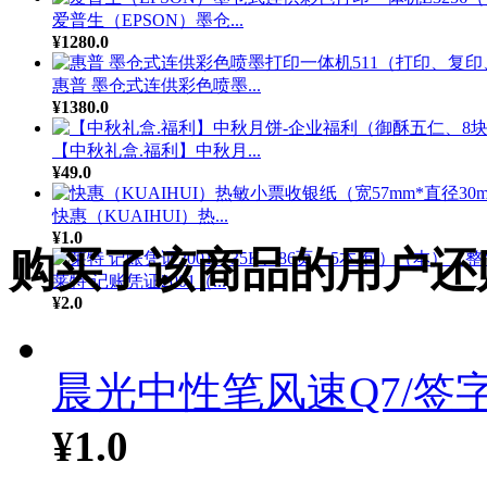
爱普生（EPSON）墨仓...
¥1280.0
惠普 墨仓式连供彩色喷墨...
¥1380.0
【中秋礼盒.福利】中秋月...
¥49.0
快惠（KUAIHUI）热...
¥1.0
购买了该商品的用户还
莱特 记账凭证2001（...
¥2.0
晨光中性笔风速Q7/签字.
¥1.0