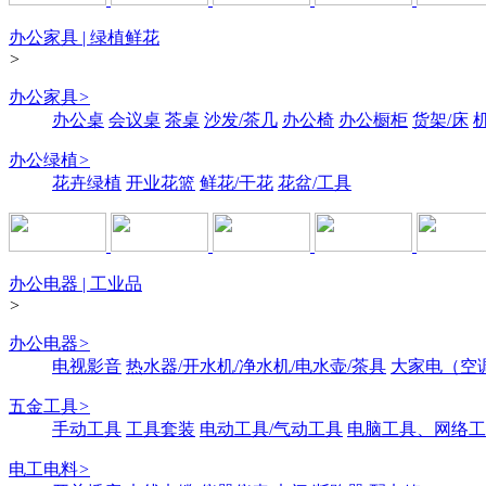
办公家具 | 绿植鲜花
>
办公家具
>
办公桌
会议桌
茶桌
沙发/茶几
办公椅
办公橱柜
货架/床
办公绿植
>
花卉绿植
开业花篮
鲜花/干花
花盆/工具
办公电器 | 工业品
>
办公电器
>
电视影音
热水器/开水机/净水机/电水壶/茶具
大家电（空
五金工具
>
手动工具
工具套装
电动工具/气动工具
电脑工具、网络工
电工电料
>