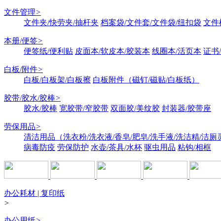
文件管理
>
文件夹/快劳夹/抽杆夹
档案袋/文件套/文件袋/纽扣袋
文件
本册/便签
>
便签纸/便利贴
皮面本/软皮本/胶装本
线圈本/活页本
证书
白板/附件
>
白板/白板架/白板擦
白板附件（磁钉/磁贴/白板纸）
胶带/胶水/胶棒
>
胶水/胶棒
宽胶带/窄胶带
双面胶/美纹胶
封装器/胶带座
劳保用品
>
清洁用品（洗衣粉/洗衣液/香皂/肥皂/洗手液/洗洁精/洁厕
病毒防疫
劳保防护
水壶/茶具/水杯
驱虫用品
粘钩/相框
办公耗材 | 复印纸
>
办公用纸
>