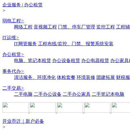
企业服务 | 办公租赁
>
弱电工程
>
网络工程
音视频工程
门禁、停车厂管理
监控工程
工程辅
IT运维
>
IT网管服务
工程布线/监控、门禁、报警系统安装
办公租赁
>
电脑、笔记本租赁
办公设备租赁
办公电器租赁
办公家具
事务代办
>
清洁服务、环境净化
体检套餐
环境装修
团建拓展
财税服
二手交易
>
二手电脑
二手办公设备
二手办公家具
二手笔记本电脑
开业乔迁｜新户必备
>