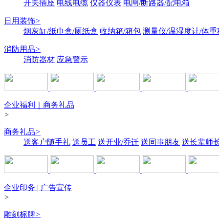
开关插座
电线电缆
仪器仪表
电闸/断路器/配电箱
日用装饰
>
烟灰缸/纸巾盒/厕纸盒
收纳箱/箱包
测量仪/温湿度计/体重
消防用品
>
消防器材
应急警示
企业福利｜商务礼品
>
商务礼品
>
送客户随手礼
送员工
送开业/乔迁
送同事朋友
送长辈师
企业印务 | 广告宣传
>
雕刻标牌
>