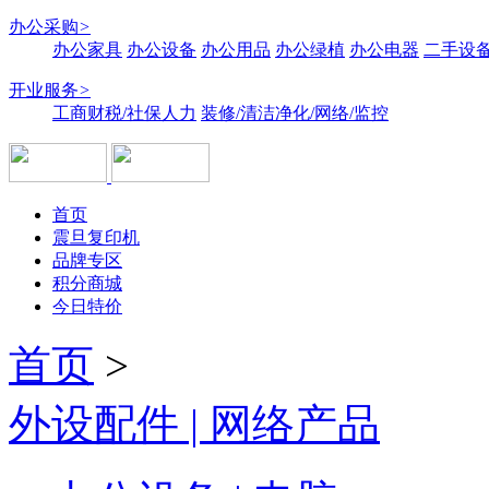
办公采购
>
办公家具
办公设备
办公用品
办公绿植
办公电器
二手设备
开业服务
>
工商财税/社保人力
装修/清洁净化/网络/监控
首页
震旦复印机
品牌专区
积分商城
今日特价
首页
>
外设配件 | 网络产品