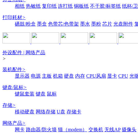
相纸
热敏纸
复印纸
连打纸
铜板纸
不干胶/标签纸
纸杯/
打印耗材
>
硒鼓/粉盒
墨盒
色带芯/色带架
墨水
墨粉
芯片
光盘附件
外设配件 | 网络产品
>
装机配件
>
显示器
电源
主板
机箱
硬盘
内存
CPU风扇
显卡
CPU
光
键盘/鼠标
>
键鼠套装
键盘
鼠标
存储
>
移动硬盘
网络存储
U盘
存储卡
网络产品
>
网卡
路由器/防火墙
猫（modem）
交换机
无线AP
摄像头