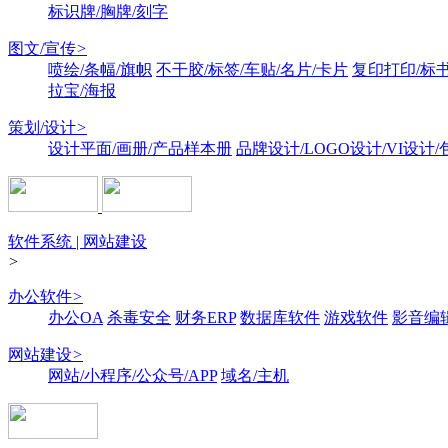
标识牌/胸牌/刻字
图文/宣传
>
喷绘/条幅/旗帜
不干胶/标签/车贴/名片/卡片
复印打印/标
拉宝/海报
策划/设计
>
设计平面/画册/产品样本册
品牌设计/LOGO设计/VI设计
软件系统 | 网站建设
>
办公软件
>
办公OA
杀毒安全
财务ERP
数据库软件
游戏软件
影音编
网站建设
>
网站/小程序/公众号/APP
域名/主机