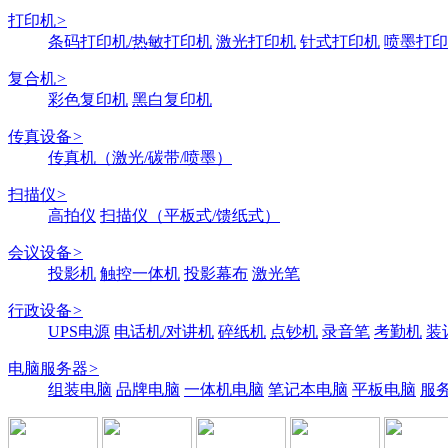
打印机
>
条码打印机/热敏打印机
激光打印机
针式打印机
喷墨打印
复合机
>
彩色复印机
黑白复印机
传真设备
>
传真机（激光/碳带/喷墨）
扫描仪
>
高拍仪
扫描仪（平板式/馈纸式）
会议设备
>
投影机
触控一体机
投影幕布
激光笔
行政设备
>
UPS电源
电话机/对讲机
碎纸机
点钞机
录音笔
考勤机
装
电脑服务器
>
组装电脑
品牌电脑
一体机电脑
笔记本电脑
平板电脑
服