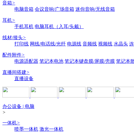
音箱
>
电脑音箱
会议音响/广场音箱
迷你音响/无线音箱
耳机
>
手机耳机
电脑耳机（入耳/头戴）
线材/接头
>
打印线
网线/电话线/光纤
电源线
音频线
视频线
水晶头
连
配件附件
>
电源适配器
笔记本电池
笔记本键盘膜/屏膜/壳膜
笔记本
直播间搭建
>
直播设备
办公设备 | 电脑
>
一体机
>
喷墨一体机
激光一体机