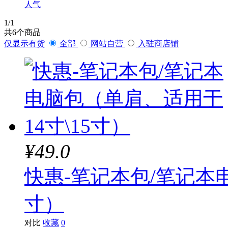
人气
1
/1
共
6
个商品
仅显示有货
全部
网站自营
入驻商店铺
¥49.0
快惠-笔记本包/笔记本电
寸）
对比
收藏
0