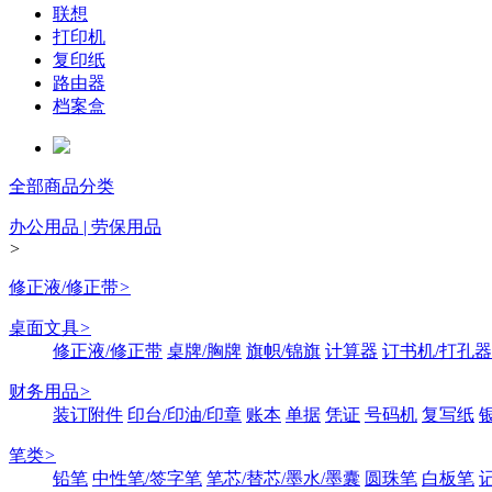
联想
打印机
复印纸
路由器
档案盒
全部商品分类
办公用品 | 劳保用品
>
修正液/修正带
>
桌面文具
>
修正液/修正带
桌牌/胸牌
旗帜/锦旗
计算器
订书机/打孔器
财务用品
>
装订附件
印台/印油/印章
账本
单据
凭证
号码机
复写纸
笔类
>
铅笔
中性笔/签字笔
笔芯/替芯/墨水/墨囊
圆珠笔
白板笔