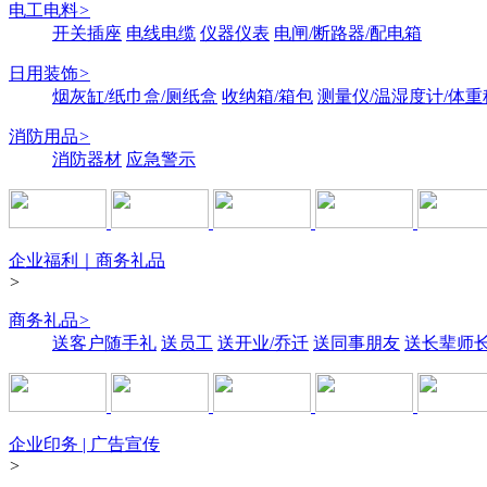
电工电料
>
开关插座
电线电缆
仪器仪表
电闸/断路器/配电箱
日用装饰
>
烟灰缸/纸巾盒/厕纸盒
收纳箱/箱包
测量仪/温湿度计/体重
消防用品
>
消防器材
应急警示
企业福利｜商务礼品
>
商务礼品
>
送客户随手礼
送员工
送开业/乔迁
送同事朋友
送长辈师
企业印务 | 广告宣传
>