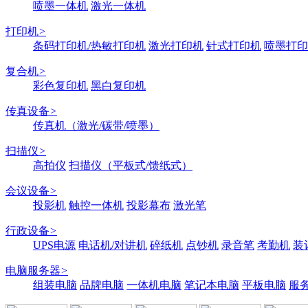
喷墨一体机
激光一体机
打印机
>
条码打印机/热敏打印机
激光打印机
针式打印机
喷墨打印
复合机
>
彩色复印机
黑白复印机
传真设备
>
传真机（激光/碳带/喷墨）
扫描仪
>
高拍仪
扫描仪（平板式/馈纸式）
会议设备
>
投影机
触控一体机
投影幕布
激光笔
行政设备
>
UPS电源
电话机/对讲机
碎纸机
点钞机
录音笔
考勤机
装
电脑服务器
>
组装电脑
品牌电脑
一体机电脑
笔记本电脑
平板电脑
服