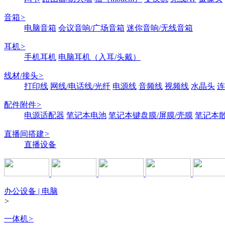
音箱
>
电脑音箱
会议音响/广场音箱
迷你音响/无线音箱
耳机
>
手机耳机
电脑耳机（入耳/头戴）
线材/接头
>
打印线
网线/电话线/光纤
电源线
音频线
视频线
水晶头
连
配件附件
>
电源适配器
笔记本电池
笔记本键盘膜/屏膜/壳膜
笔记本
直播间搭建
>
直播设备
办公设备 | 电脑
>
一体机
>