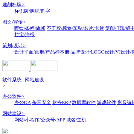
雕刻标牌
>
标识牌/胸牌/刻字
图文/宣传
>
喷绘/条幅/旗帜
不干胶/标签/车贴/名片/卡片
复印打印/标
拉宝/海报
策划/设计
>
设计平面/画册/产品样本册
品牌设计/LOGO设计/VI设计
软件系统 | 网站建设
>
办公软件
>
办公OA
杀毒安全
财务ERP
数据库软件
游戏软件
影音编
网站建设
>
网站/小程序/公众号/APP
域名/主机