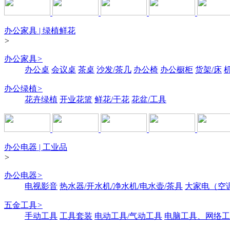
办公家具 | 绿植鲜花
>
办公家具
>
办公桌
会议桌
茶桌
沙发/茶几
办公椅
办公橱柜
货架/床
办公绿植
>
花卉绿植
开业花篮
鲜花/干花
花盆/工具
办公电器 | 工业品
>
办公电器
>
电视影音
热水器/开水机/净水机/电水壶/茶具
大家电（空
五金工具
>
手动工具
工具套装
电动工具/气动工具
电脑工具、网络工