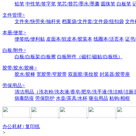
铅笔
中性笔/签字笔
笔芯/替芯/墨水/墨囊
圆珠笔
白板笔
文件管理
>
文件夹/快劳夹/抽杆夹
档案袋/文件套/文件袋/纽扣袋
文件
本册/便签
>
便签纸/便利贴
皮面本/软皮本/胶装本
线圈本/活页本
证书
白板/附件
>
白板/白板架/白板擦
白板附件（磁钉/磁贴/白板纸）
胶带/胶水/胶棒
>
胶水/胶棒
宽胶带/窄胶带
双面胶/美纹胶
封装器/胶带座
劳保用品
>
清洁用品（洗衣粉/洗衣液/香皂/肥皂/洗手液/洗洁精/洁厕
病毒防疫
劳保防护
水壶/茶具/水杯
驱虫用品
粘钩/相框
办公耗材 | 复印纸
>