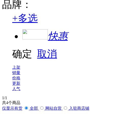
品牌：
+
多选
快惠
确定
取消
上架
销量
价格
更新
人气
1
/1
共
4
个商品
仅显示有货
全部
网站自营
入驻商店铺