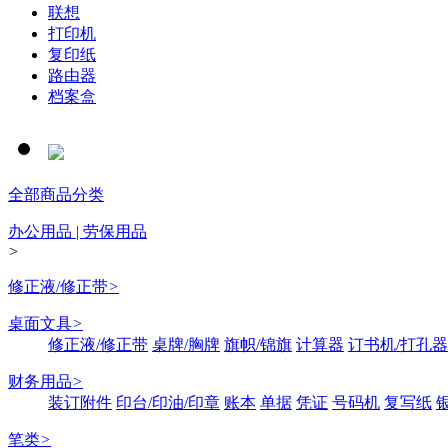
联想
打印机
复印纸
路由器
档案盒
全部商品分类
办公用品 | 劳保用品
>
修正液/修正带
>
桌面文具
>
修正液/修正带
桌牌/胸牌
旗帜/锦旗
计算器
订书机/打孔器
财务用品
>
装订附件
印台/印油/印章
账本
单据
凭证
号码机
复写纸
笔类
>