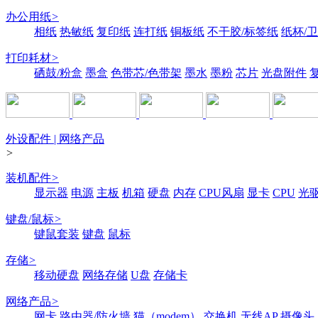
办公用纸
>
相纸
热敏纸
复印纸
连打纸
铜板纸
不干胶/标签纸
纸杯/
打印耗材
>
硒鼓/粉盒
墨盒
色带芯/色带架
墨水
墨粉
芯片
光盘附件
外设配件 | 网络产品
>
装机配件
>
显示器
电源
主板
机箱
硬盘
内存
CPU风扇
显卡
CPU
光
键盘/鼠标
>
键鼠套装
键盘
鼠标
存储
>
移动硬盘
网络存储
U盘
存储卡
网络产品
>
网卡
路由器/防火墙
猫（modem）
交换机
无线AP
摄像头