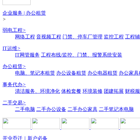
企业服务 | 办公租赁
>
弱电工程
>
网络工程
音视频工程
门禁、停车厂管理
监控工程
工程辅
IT运维
>
IT网管服务
工程布线/监控、门禁、报警系统安装
办公租赁
>
电脑、笔记本租赁
办公设备租赁
办公电器租赁
办公家具
事务代办
>
清洁服务、环境净化
体检套餐
环境装修
团建拓展
财税服
二手交易
>
二手电脑
二手办公设备
二手办公家具
二手笔记本电脑
开业乔迁｜新户必备