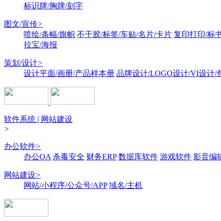
标识牌/胸牌/刻字
图文/宣传
>
喷绘/条幅/旗帜
不干胶/标签/车贴/名片/卡片
复印打印/标
拉宝/海报
策划/设计
>
设计平面/画册/产品样本册
品牌设计/LOGO设计/VI设计
软件系统 | 网站建设
>
办公软件
>
办公OA
杀毒安全
财务ERP
数据库软件
游戏软件
影音编
网站建设
>
网站/小程序/公众号/APP
域名/主机