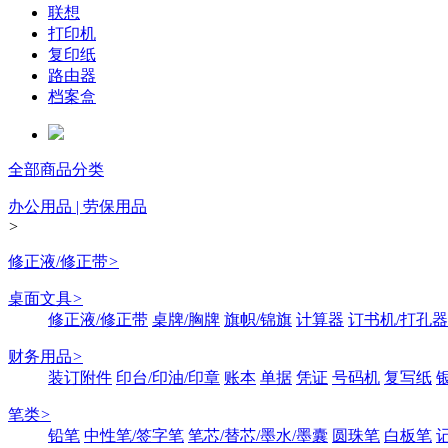
联想
打印机
复印纸
路由器
档案盒
全部商品分类
办公用品 | 劳保用品
>
修正液/修正带
>
桌面文具
>
修正液/修正带
桌牌/胸牌
旗帜/锦旗
计算器
订书机/打孔器
财务用品
>
装订附件
印台/印油/印章
账本
单据
凭证
号码机
复写纸
笔类
>
铅笔
中性笔/签字笔
笔芯/替芯/墨水/墨囊
圆珠笔
白板笔