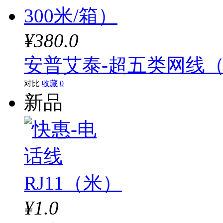
¥380.0
安普艾泰-超五类网线（全
对比
收藏
0
新品
¥1.0