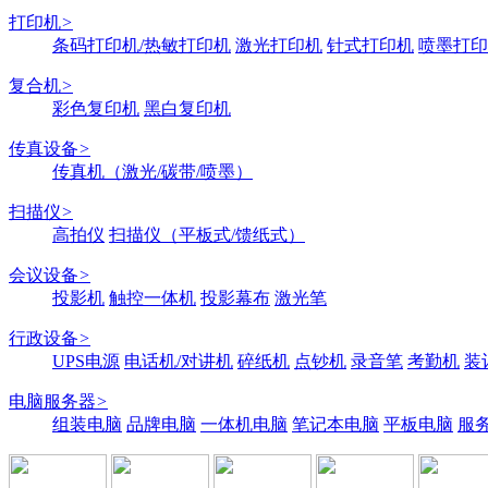
打印机
>
条码打印机/热敏打印机
激光打印机
针式打印机
喷墨打印
复合机
>
彩色复印机
黑白复印机
传真设备
>
传真机（激光/碳带/喷墨）
扫描仪
>
高拍仪
扫描仪（平板式/馈纸式）
会议设备
>
投影机
触控一体机
投影幕布
激光笔
行政设备
>
UPS电源
电话机/对讲机
碎纸机
点钞机
录音笔
考勤机
装
电脑服务器
>
组装电脑
品牌电脑
一体机电脑
笔记本电脑
平板电脑
服