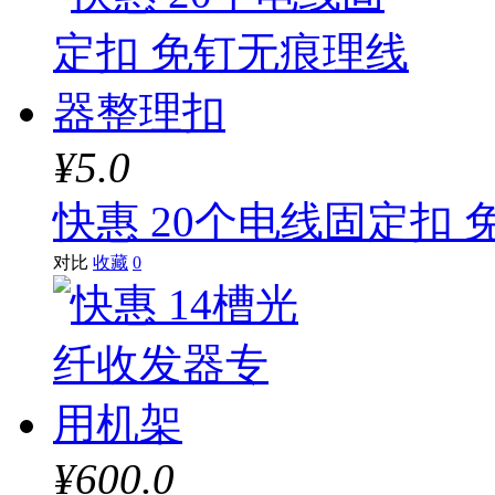
¥5.0
快惠 20个电线固定扣
对比
收藏
0
¥600.0