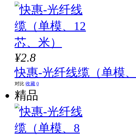
¥2.8
快惠-光纤线缆（单模、
对比
收藏
0
精品