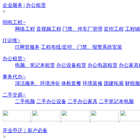
企业服务 | 办公租赁
>
弱电工程
>
网络工程
音视频工程
门禁、停车厂管理
监控工程
工程辅
IT运维
>
IT网管服务
工程布线/监控、门禁、报警系统安装
办公租赁
>
电脑、笔记本租赁
办公设备租赁
办公电器租赁
办公家具
事务代办
>
清洁服务、环境净化
体检套餐
环境装修
团建拓展
财税服
二手交易
>
二手电脑
二手办公设备
二手办公家具
二手笔记本电脑
开业乔迁｜新户必备
>