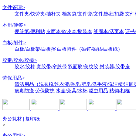
文件管理
>
文件夹/快劳夹/抽杆夹
档案袋/文件套/文件袋/纽扣袋
文件
本册/便签
>
便签纸/便利贴
皮面本/软皮本/胶装本
线圈本/活页本
证书
白板/附件
>
白板/白板架/白板擦
白板附件（磁钉/磁贴/白板纸）
胶带/胶水/胶棒
>
胶水/胶棒
宽胶带/窄胶带
双面胶/美纹胶
封装器/胶带座
劳保用品
>
清洁用品（洗衣粉/洗衣液/香皂/肥皂/洗手液/洗洁精/洁厕
病毒防疫
劳保防护
水壶/茶具/水杯
驱虫用品
粘钩/相框
办公耗材 | 复印纸
>
办公用纸
>