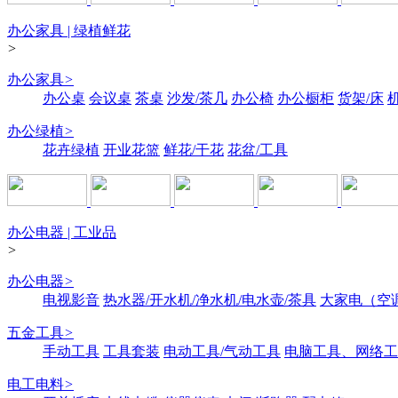
办公家具 | 绿植鲜花
>
办公家具
>
办公桌
会议桌
茶桌
沙发/茶几
办公椅
办公橱柜
货架/床
办公绿植
>
花卉绿植
开业花篮
鲜花/干花
花盆/工具
办公电器 | 工业品
>
办公电器
>
电视影音
热水器/开水机/净水机/电水壶/茶具
大家电（空
五金工具
>
手动工具
工具套装
电动工具/气动工具
电脑工具、网络工
电工电料
>