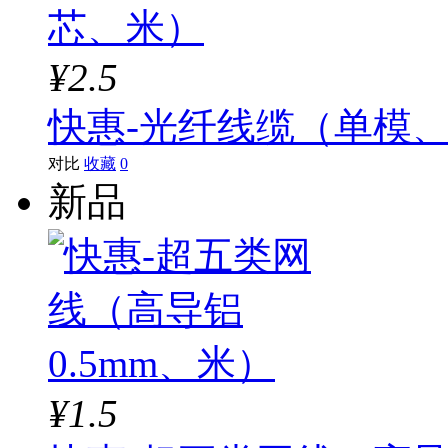
¥2.5
快惠-光纤线缆（单模、
对比
收藏
0
新品
¥1.5