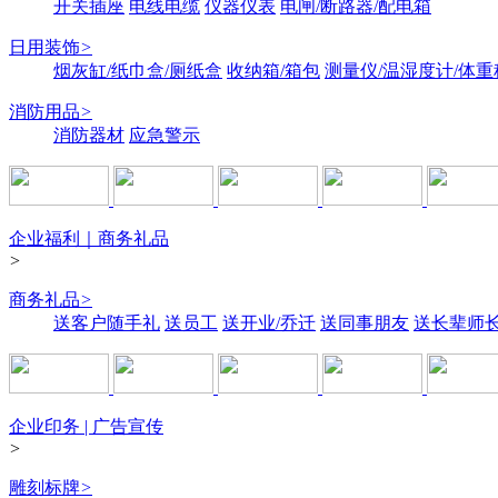
开关插座
电线电缆
仪器仪表
电闸/断路器/配电箱
日用装饰
>
烟灰缸/纸巾盒/厕纸盒
收纳箱/箱包
测量仪/温湿度计/体重
消防用品
>
消防器材
应急警示
企业福利｜商务礼品
>
商务礼品
>
送客户随手礼
送员工
送开业/乔迁
送同事朋友
送长辈师
企业印务 | 广告宣传
>
雕刻标牌
>