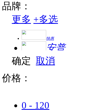
品牌：
更多
+
多选
快惠
安普
确定
取消
绿联
价格：
0 - 120