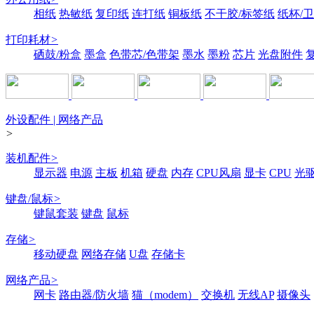
相纸
热敏纸
复印纸
连打纸
铜板纸
不干胶/标签纸
纸杯/
打印耗材
>
硒鼓/粉盒
墨盒
色带芯/色带架
墨水
墨粉
芯片
光盘附件
外设配件 | 网络产品
>
装机配件
>
显示器
电源
主板
机箱
硬盘
内存
CPU风扇
显卡
CPU
光
键盘/鼠标
>
键鼠套装
键盘
鼠标
存储
>
移动硬盘
网络存储
U盘
存储卡
网络产品
>
网卡
路由器/防火墙
猫（modem）
交换机
无线AP
摄像头