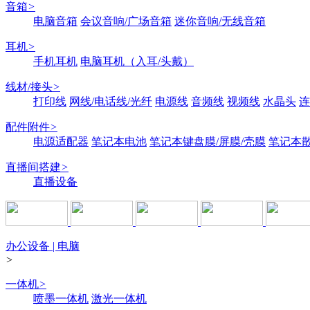
音箱
>
电脑音箱
会议音响/广场音箱
迷你音响/无线音箱
耳机
>
手机耳机
电脑耳机（入耳/头戴）
线材/接头
>
打印线
网线/电话线/光纤
电源线
音频线
视频线
水晶头
连
配件附件
>
电源适配器
笔记本电池
笔记本键盘膜/屏膜/壳膜
笔记本
直播间搭建
>
直播设备
办公设备 | 电脑
>
一体机
>
喷墨一体机
激光一体机