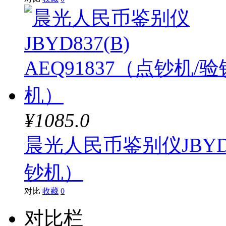
¥1085.0
晨光人民币鉴别仪JBYD83
钞机）
对比
收藏
0
对比栏