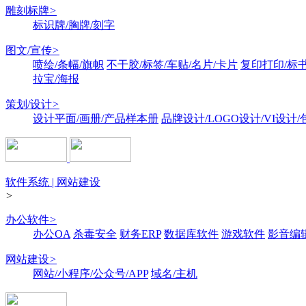
雕刻标牌
>
标识牌/胸牌/刻字
图文/宣传
>
喷绘/条幅/旗帜
不干胶/标签/车贴/名片/卡片
复印打印/标
拉宝/海报
策划/设计
>
设计平面/画册/产品样本册
品牌设计/LOGO设计/VI设计
软件系统 | 网站建设
>
办公软件
>
办公OA
杀毒安全
财务ERP
数据库软件
游戏软件
影音编
网站建设
>
网站/小程序/公众号/APP
域名/主机