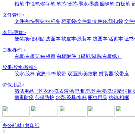
铅笔
中性笔/签字笔
笔芯/替芯/墨水/墨囊
圆珠笔
白板笔
文件管理
>
文件夹/快劳夹/抽杆夹
档案袋/文件套/文件袋/纽扣袋
文件
本册/便签
>
便签纸/便利贴
皮面本/软皮本/胶装本
线圈本/活页本
证书
白板/附件
>
白板/白板架/白板擦
白板附件（磁钉/磁贴/白板纸）
胶带/胶水/胶棒
>
胶水/胶棒
宽胶带/窄胶带
双面胶/美纹胶
封装器/胶带座
劳保用品
>
清洁用品（洗衣粉/洗衣液/香皂/肥皂/洗手液/洗洁精/洁厕
病毒防疫
劳保防护
水壶/茶具/水杯
驱虫用品
粘钩/相框
办公耗材 | 复印纸
>