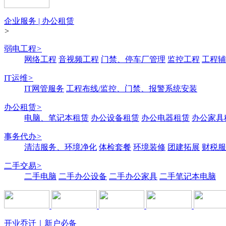
企业服务 | 办公租赁
>
弱电工程
>
网络工程
音视频工程
门禁、停车厂管理
监控工程
工程辅
IT运维
>
IT网管服务
工程布线/监控、门禁、报警系统安装
办公租赁
>
电脑、笔记本租赁
办公设备租赁
办公电器租赁
办公家具
事务代办
>
清洁服务、环境净化
体检套餐
环境装修
团建拓展
财税服
二手交易
>
二手电脑
二手办公设备
二手办公家具
二手笔记本电脑
开业乔迁｜新户必备