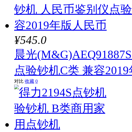
¥545.0
晨光(M&G)AEQ918
点验钞机C类 兼容201
对比
收藏
0