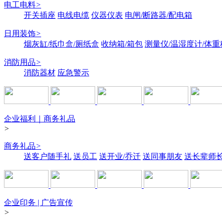
电工电料
>
开关插座
电线电缆
仪器仪表
电闸/断路器/配电箱
日用装饰
>
烟灰缸/纸巾盒/厕纸盒
收纳箱/箱包
测量仪/温湿度计/体重
消防用品
>
消防器材
应急警示
企业福利｜商务礼品
>
商务礼品
>
送客户随手礼
送员工
送开业/乔迁
送同事朋友
送长辈师
企业印务 | 广告宣传
>