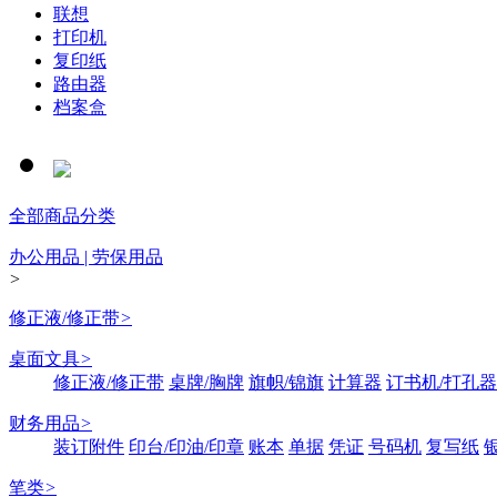
联想
打印机
复印纸
路由器
档案盒
全部商品分类
办公用品 | 劳保用品
>
修正液/修正带
>
桌面文具
>
修正液/修正带
桌牌/胸牌
旗帜/锦旗
计算器
订书机/打孔器
财务用品
>
装订附件
印台/印油/印章
账本
单据
凭证
号码机
复写纸
笔类
>