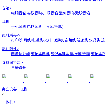
音箱
>
电脑音箱
会议音响/广场音箱
迷你音响/无线音箱
耳机
>
手机耳机
电脑耳机（入耳/头戴）
线材/接头
>
打印线
网线/电话线/光纤
电源线
音频线
视频线
水晶头
连
配件附件
>
电源适配器
笔记本电池
笔记本键盘膜/屏膜/壳膜
笔记本
直播间搭建
>
直播设备
办公设备 | 电脑
>
一体机
>