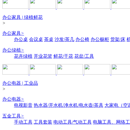
办公家具 | 绿植鲜花
>
办公家具
>
办公桌
会议桌
茶桌
沙发/茶几
办公椅
办公橱柜
货架/床
办公绿植
>
花卉绿植
开业花篮
鲜花/干花
花盆/工具
办公电器 | 工业品
>
办公电器
>
电视影音
热水器/开水机/净水机/电水壶/茶具
大家电（空
五金工具
>
手动工具
工具套装
电动工具/气动工具
电脑工具、网络工