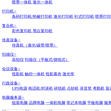
喷墨一体机
激光一体机
打印机
>
条码打印机/热敏打印机
激光打印机
针式打印机
喷墨打印
复合机
>
彩色复印机
黑白复印机
传真设备
>
传真机（激光/碳带/喷墨）
扫描仪
>
高拍仪
扫描仪（平板式/馈纸式）
会议设备
>
投影机
触控一体机
投影幕布
激光笔
行政设备
>
UPS电源
电话机/对讲机
碎纸机
点钞机
录音笔
考勤机
装
电脑服务器
>
组装电脑
品牌电脑
一体机电脑
笔记本电脑
平板电脑
服