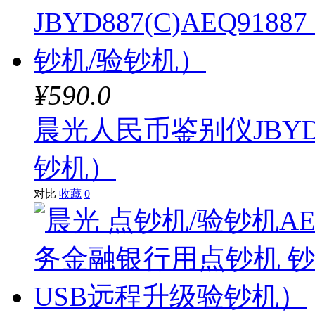
¥590.0
晨光人民币鉴别仪JBYD88
钞机）
对比
收藏
0