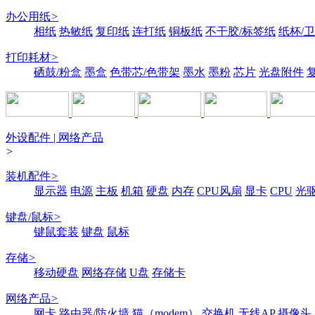
办公用纸
>
相纸
热敏纸
复印纸
连打纸
铜板纸
不干胶/标签纸
纸杯/
打印耗材
>
硒鼓/粉盒
墨盒
色带芯/色带架
墨水
墨粉
芯片
光盘附件
外设配件 | 网络产品
>
装机配件
>
显示器
电源
主板
机箱
硬盘
内存
CPU风扇
显卡
CPU
光
键盘/鼠标
>
键鼠套装
键盘
鼠标
存储
>
移动硬盘
网络存储
U盘
存储卡
网络产品
>
网卡
路由器/防火墙
猫（modem）
交换机
无线AP
摄像头