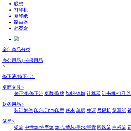
联想
打印机
复印纸
路由器
档案盒
全部商品分类
办公用品 | 劳保用品
>
修正液/修正带
>
桌面文具
>
修正液/修正带
桌牌/胸牌
旗帜/锦旗
计算器
订书机/打孔器
财务用品
>
装订附件
印台/印油/印章
账本
单据
凭证
号码机
复写纸
笔类
>
铅笔
中性笔/签字笔
笔芯/替芯/墨水/墨囊
圆珠笔
白板笔