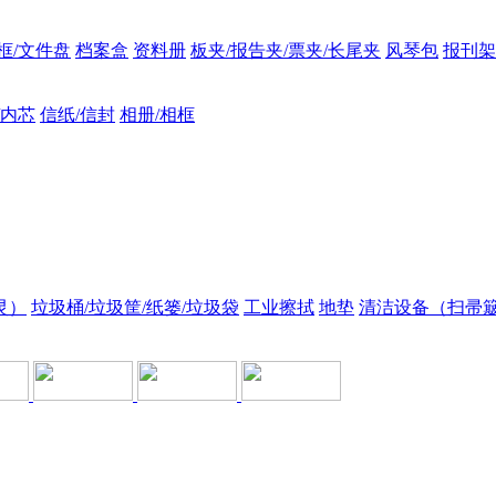
框/文件盘
档案盒
资料册
板夹/报告夹/票夹/长尾夹
风琴包
报刊架
/内芯
信纸/信封
相册/相框
灵）
垃圾桶/垃圾筐/纸篓/垃圾袋
工业擦拭
地垫
清洁设备（扫帚簸