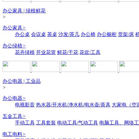
办公家具 | 绿植鲜花
>
办公家具
>
办公桌
会议桌
茶桌
沙发/茶几
办公椅
办公橱柜
货架/床
办公绿植
>
花卉绿植
开业花篮
鲜花/干花
花盆/工具
办公电器 | 工业品
>
办公电器
>
电视影音
热水器/开水机/净水机/电水壶/茶具
大家电（空
五金工具
>
手动工具
工具套装
电动工具/气动工具
电脑工具、网络工
电工电料
>