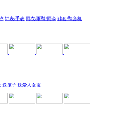
称
钟表/手表
雨衣/雨鞋/雨伞
鞋套/鞋套机
长
送孩子
送爱人女友