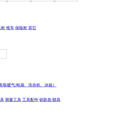
机柜
推车
保险柜
其它
调/取暖气/电扇、洗衣机、冰箱）
具
测量工具
工具配件
钥匙盘/锁具