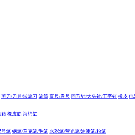
剪刀/刀具/转笔刀
笔筒
直尺/卷尺
回形针/大头针/工字钉
橡皮
电
银箱
橡皮筋
海绵缸
记号笔
钢笔/马克笔/毛笔
水彩笔/荧光笔/油漆笔/粉笔