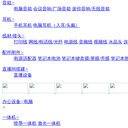
音箱
>
电脑音箱
会议音响/广场音箱
迷你音响/无线音箱
耳机
>
手机耳机
电脑耳机（入耳/头戴）
线材/接头
>
打印线
网线/电话线/光纤
电源线
音频线
视频线
水晶头
连
配件附件
>
电源适配器
笔记本电池
笔记本键盘膜/屏膜/壳膜
笔记本
直播间搭建
>
直播设备
办公设备 | 电脑
>
一体机
>
喷墨一体机
激光一体机