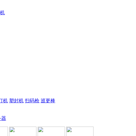
机
订机
塑封机
扫码枪
巡更棒
务器