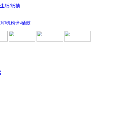
卫生纸/纸抽
复印机粉盒/硒鼓
驱