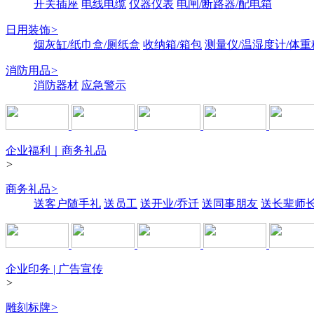
开关插座
电线电缆
仪器仪表
电闸/断路器/配电箱
日用装饰
>
烟灰缸/纸巾盒/厕纸盒
收纳箱/箱包
测量仪/温湿度计/体重
消防用品
>
消防器材
应急警示
企业福利｜商务礼品
>
商务礼品
>
送客户随手礼
送员工
送开业/乔迁
送同事朋友
送长辈师
企业印务 | 广告宣传
>
雕刻标牌
>