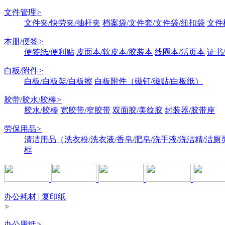
文件管理
>
文件夹/快劳夹/抽杆夹
档案袋/文件套/文件袋/纽扣袋
文件
本册/便签
>
便签纸/便利贴
皮面本/软皮本/胶装本
线圈本/活页本
证书
白板/附件
>
白板/白板架/白板擦
白板附件（磁钉/磁贴/白板纸）
胶带/胶水/胶棒
>
胶水/胶棒
宽胶带/窄胶带
双面胶/美纹胶
封装器/胶带座
劳保用品
>
清洁用品（洗衣粉/洗衣液/香皂/肥皂/洗手液/洗洁精/洁厕
框
办公耗材 | 复印纸
>
办公用纸
>