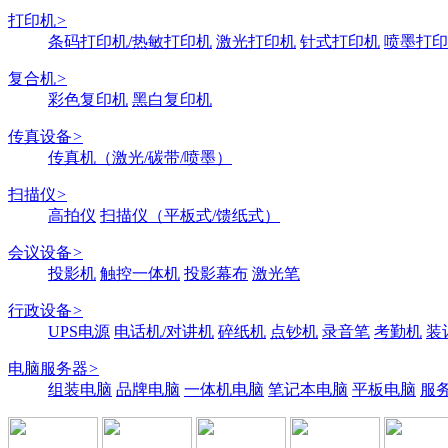
打印机
>
条码打印机/热敏打印机
激光打印机
针式打印机
喷墨打印
复合机
>
彩色复印机
黑白复印机
传真设备
>
传真机（激光/碳带/喷墨）
扫描仪
>
高拍仪
扫描仪（平板式/馈纸式）
会议设备
>
投影机
触控一体机
投影幕布
激光笔
行政设备
>
UPS电源
电话机/对讲机
碎纸机
点钞机
录音笔
考勤机
装
电脑服务器
>
组装电脑
品牌电脑
一体机电脑
笔记本电脑
平板电脑
服