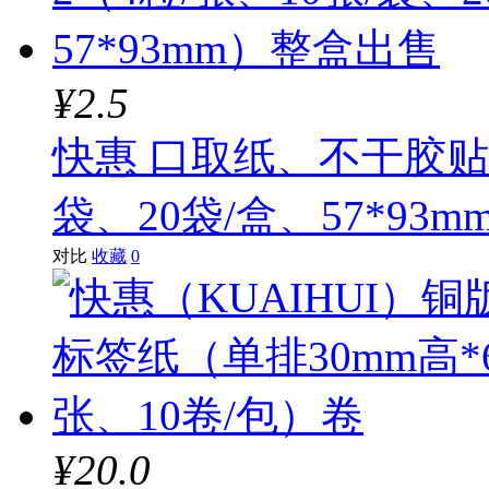
¥2.5
快惠 口取纸、不干胶贴纸6
袋、20袋/盒、57*93
对比
收藏
0
¥20.0