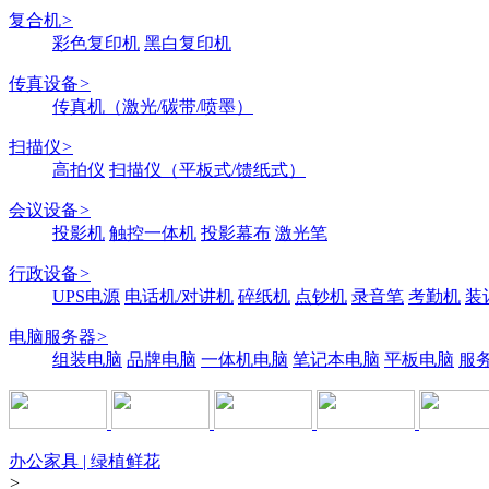
复合机
>
彩色复印机
黑白复印机
传真设备
>
传真机（激光/碳带/喷墨）
扫描仪
>
高拍仪
扫描仪（平板式/馈纸式）
会议设备
>
投影机
触控一体机
投影幕布
激光笔
行政设备
>
UPS电源
电话机/对讲机
碎纸机
点钞机
录音笔
考勤机
装
电脑服务器
>
组装电脑
品牌电脑
一体机电脑
笔记本电脑
平板电脑
服
办公家具 | 绿植鲜花
>