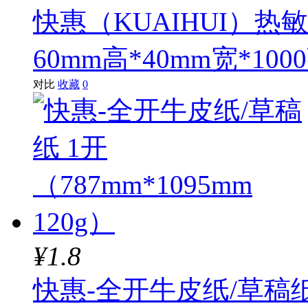
快惠（KUAIHUI）
60mm高*40mm宽*10
对比
收藏
0
¥1.8
快惠-全开牛皮纸/草稿纸 