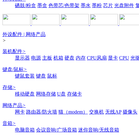
硒鼓/粉盒
墨盒
色带芯/色带架
墨水
墨粉
芯片
光盘附件
外设配件 | 网络产品
>
装机配件
>
显示器
电源
主板
机箱
硬盘
内存
CPU风扇
显卡
CPU
光
键盘/鼠标
>
键鼠套装
键盘
鼠标
存储
>
移动硬盘
网络存储
U盘
存储卡
网络产品
>
网卡
路由器/防火墙
猫（modem）
交换机
无线AP
摄像头
音箱
>
电脑音箱
会议音响/广场音箱
迷你音响/无线音箱