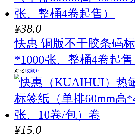
¥38.0
快惠 铜版不干胶条码标签
*1000张、整桶4卷起
对比
收藏
0
¥15.0