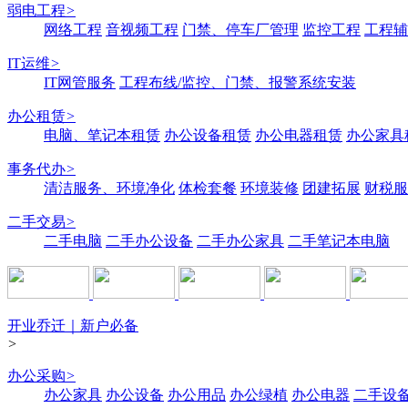
弱电工程
>
网络工程
音视频工程
门禁、停车厂管理
监控工程
工程辅
IT运维
>
IT网管服务
工程布线/监控、门禁、报警系统安装
办公租赁
>
电脑、笔记本租赁
办公设备租赁
办公电器租赁
办公家具
事务代办
>
清洁服务、环境净化
体检套餐
环境装修
团建拓展
财税服
二手交易
>
二手电脑
二手办公设备
二手办公家具
二手笔记本电脑
开业乔迁｜新户必备
>
办公采购
>
办公家具
办公设备
办公用品
办公绿植
办公电器
二手设备