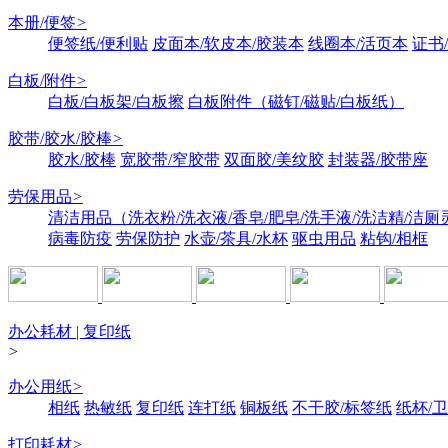
本册/便签
>
便签纸/便利贴
皮面本/软皮本/胶装本
线圈本/活页本
证书
白板/附件
>
白板/白板架/白板擦
白板附件（磁钉/磁贴/白板纸）
胶带/胶水/胶棒
>
胶水/胶棒
宽胶带/窄胶带
双面胶/美纹胶
封装器/胶带座
劳保用品
>
清洁用品（洗衣粉/洗衣液/香皂/肥皂/洗手液/洗洁精/洁厕
病毒防疫
劳保防护
水壶/茶具/水杯
驱虫用品
粘钩/相框
办公耗材 | 复印纸
>
办公用纸
>
相纸
热敏纸
复印纸
连打纸
铜板纸
不干胶/标签纸
纸杯/
打印耗材
>