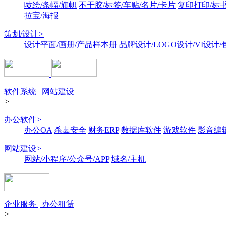
喷绘/条幅/旗帜
不干胶/标签/车贴/名片/卡片
复印打印/标
拉宝/海报
策划/设计
>
设计平面/画册/产品样本册
品牌设计/LOGO设计/VI设计
软件系统 | 网站建设
>
办公软件
>
办公OA
杀毒安全
财务ERP
数据库软件
游戏软件
影音编
网站建设
>
网站/小程序/公众号/APP
域名/主机
企业服务 | 办公租赁
>