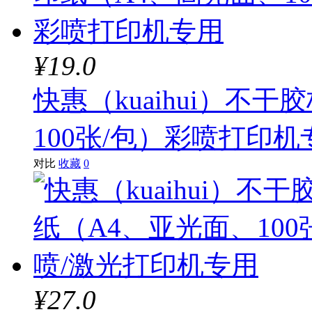
¥19.0
快惠（kuaihui）不
100张/包）彩喷打印机
对比
收藏
0
¥27.0