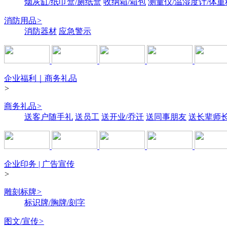
烟灰缸/纸巾盒/厕纸盒
收纳箱/箱包
测量仪/温湿度计/体重
消防用品
>
消防器材
应急警示
企业福利｜商务礼品
>
商务礼品
>
送客户随手礼
送员工
送开业/乔迁
送同事朋友
送长辈师
企业印务 | 广告宣传
>
雕刻标牌
>
标识牌/胸牌/刻字
图文/宣传
>