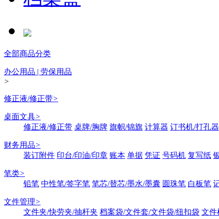
全部商品分类
办公用品 | 劳保用品
>
修正液/修正带
>
桌面文具
>
修正液/修正带
桌牌/胸牌
旗帜/锦旗
计算器
订书机/打孔器
财务用品
>
装订附件
印台/印油/印章
账本
单据
凭证
号码机
复写纸
笔类
>
铅笔
中性笔/签字笔
笔芯/替芯/墨水/墨囊
圆珠笔
白板笔
文件管理
>
文件夹/快劳夹/抽杆夹
档案袋/文件套/文件袋/纽扣袋
文件