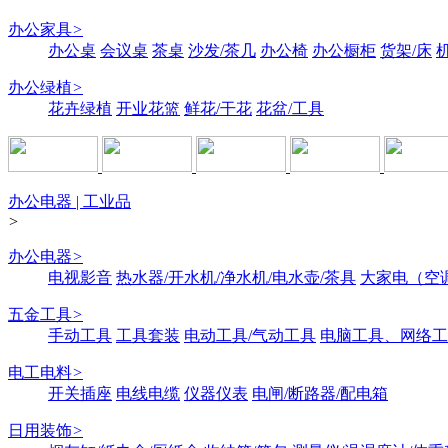
办公家具
>
办公桌
会议桌
茶桌
沙发/茶几
办公椅
办公橱柜
货架/床
办公绿植
>
花卉绿植
开业花篮
鲜花/干花
花盆/工具
办公电器 | 工业品
>
办公电器
>
电视影音
热水器/开水机/净水机/电水壶/茶具
大家电（空
五金工具
>
手动工具
工具套装
电动工具/气动工具
电脑工具、网络工
电工电料
>
开关插座
电线电缆
仪器仪表
电闸/断路器/配电箱
日用装饰
>