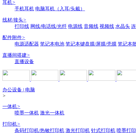
耳机
>
手机耳机
电脑耳机（入耳/头戴）
线材/接头
>
打印线
网线/电话线/光纤
电源线
音频线
视频线
水晶头
连
配件附件
>
电源适配器
笔记本电池
笔记本键盘膜/屏膜/壳膜
笔记本
直播间搭建
>
直播设备
办公设备 | 电脑
>
一体机
>
喷墨一体机
激光一体机
打印机
>
条码打印机/热敏打印机
激光打印机
针式打印机
喷墨打印