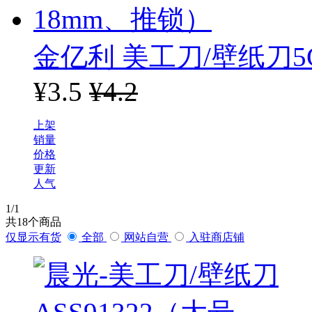
金亿利 美工刀/壁纸刀5
¥3.5
¥4.2
上架
销量
价格
更新
人气
1
/1
共
18
个商品
仅显示有货
全部
网站自营
入驻商店铺