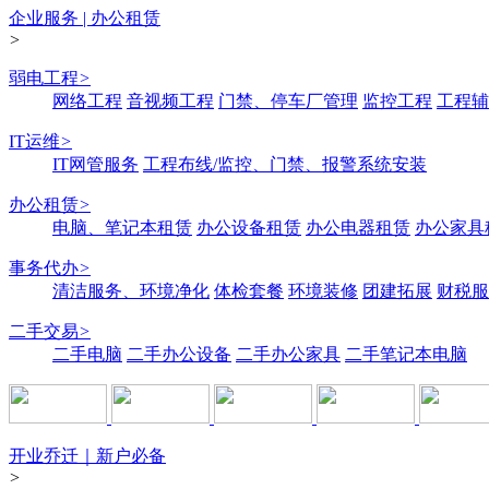
企业服务 | 办公租赁
>
弱电工程
>
网络工程
音视频工程
门禁、停车厂管理
监控工程
工程辅
IT运维
>
IT网管服务
工程布线/监控、门禁、报警系统安装
办公租赁
>
电脑、笔记本租赁
办公设备租赁
办公电器租赁
办公家具
事务代办
>
清洁服务、环境净化
体检套餐
环境装修
团建拓展
财税服
二手交易
>
二手电脑
二手办公设备
二手办公家具
二手笔记本电脑
开业乔迁｜新户必备
>