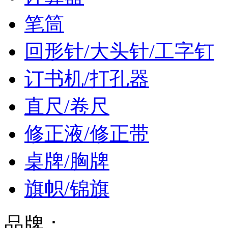
笔筒
回形针/大头针/工字钉
订书机/打孔器
直尺/卷尺
修正液/修正带
桌牌/胸牌
旗帜/锦旗
品牌：