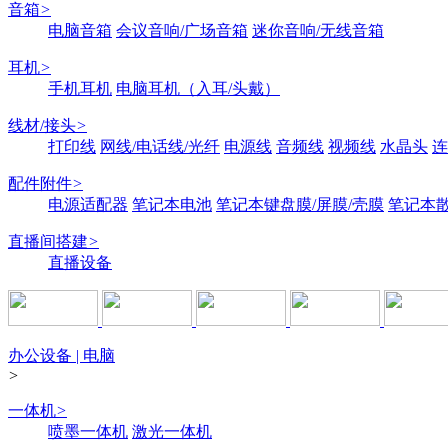
音箱
>
电脑音箱
会议音响/广场音箱
迷你音响/无线音箱
耳机
>
手机耳机
电脑耳机（入耳/头戴）
线材/接头
>
打印线
网线/电话线/光纤
电源线
音频线
视频线
水晶头
连
配件附件
>
电源适配器
笔记本电池
笔记本键盘膜/屏膜/壳膜
笔记本
直播间搭建
>
直播设备
办公设备 | 电脑
>
一体机
>
喷墨一体机
激光一体机