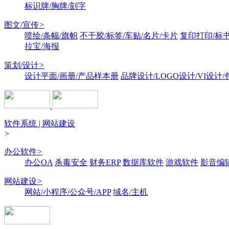
标识牌/胸牌/刻字
图文/宣传
>
喷绘/条幅/旗帜
不干胶/标签/车贴/名片/卡片
复印打印/标
拉宝/海报
策划/设计
>
设计平面/画册/产品样本册
品牌设计/LOGO设计/VI设计
软件系统 | 网站建设
>
办公软件
>
办公OA
杀毒安全
财务ERP
数据库软件
游戏软件
影音编
网站建设
>
网站/小程序/公众号/APP
域名/主机