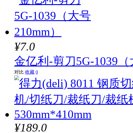
¥7.0
金亿利-剪刀5G-1039（
对比
收藏
0
¥189.0