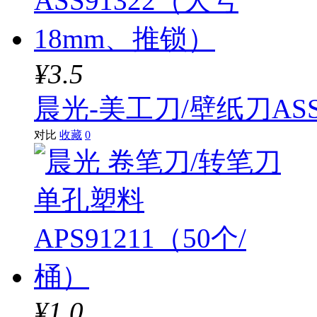
¥3.5
晨光-美工刀/壁纸刀ASS
对比
收藏
0
¥1.0