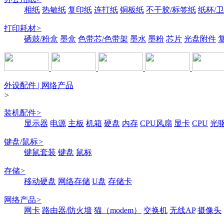
相纸
热敏纸
复印纸
连打纸
铜板纸
不干胶/标签纸
纸杯/
打印耗材
>
硒鼓/粉盒
墨盒
色带芯/色带架
墨水
墨粉
芯片
光盘附件
外设配件 | 网络产品
>
装机配件
>
显示器
电源
主板
机箱
硬盘
内存
CPU风扇
显卡
CPU
光
键盘/鼠标
>
键鼠套装
键盘
鼠标
存储
>
移动硬盘
网络存储
U盘
存储卡
网络产品
>
网卡
路由器/防火墙
猫（modem）
交换机
无线AP
摄像头