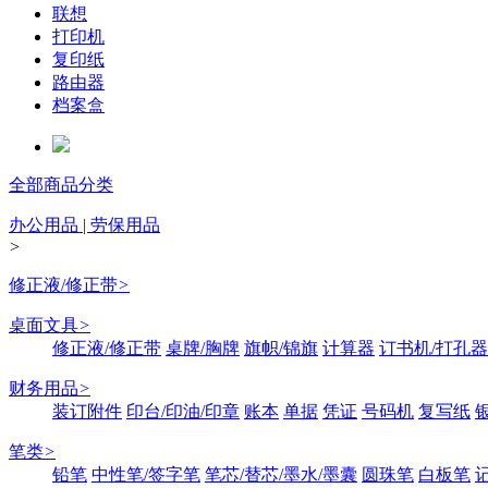
联想
打印机
复印纸
路由器
档案盒
全部商品分类
办公用品 | 劳保用品
>
修正液/修正带
>
桌面文具
>
修正液/修正带
桌牌/胸牌
旗帜/锦旗
计算器
订书机/打孔器
财务用品
>
装订附件
印台/印油/印章
账本
单据
凭证
号码机
复写纸
笔类
>
铅笔
中性笔/签字笔
笔芯/替芯/墨水/墨囊
圆珠笔
白板笔