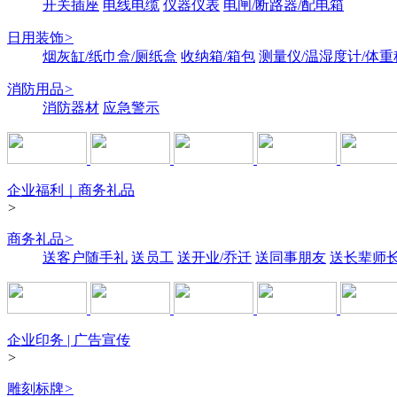
开关插座
电线电缆
仪器仪表
电闸/断路器/配电箱
日用装饰
>
烟灰缸/纸巾盒/厕纸盒
收纳箱/箱包
测量仪/温湿度计/体重
消防用品
>
消防器材
应急警示
企业福利｜商务礼品
>
商务礼品
>
送客户随手礼
送员工
送开业/乔迁
送同事朋友
送长辈师
企业印务 | 广告宣传
>
雕刻标牌
>