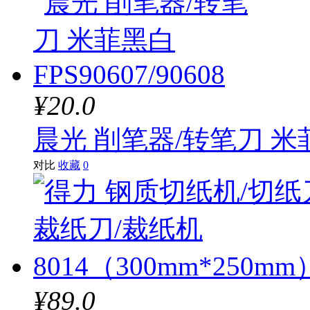
¥20.0
晨光 削笔器/转笔刀 米菲黑
对比
收藏
0
¥89.0