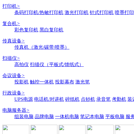
打印机
>
条码打印机/热敏打印机
激光打印机
针式打印机
喷墨打印
复合机
>
彩色复印机
黑白复印机
传真设备
>
传真机（激光/碳带/喷墨）
扫描仪
>
高拍仪
扫描仪（平板式/馈纸式）
会议设备
>
投影机
触控一体机
投影幕布
激光笔
行政设备
>
UPS电源
电话机/对讲机
碎纸机
点钞机
录音笔
考勤机
装
电脑服务器
>
组装电脑
品牌电脑
一体机电脑
笔记本电脑
平板电脑
服