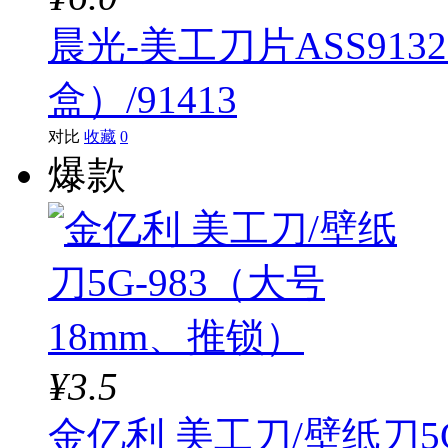
晨光-美工刀片ASS9132
盒）/91413
对比
收藏
0
爆款
¥3.5
金亿利 美工刀/壁纸刀5