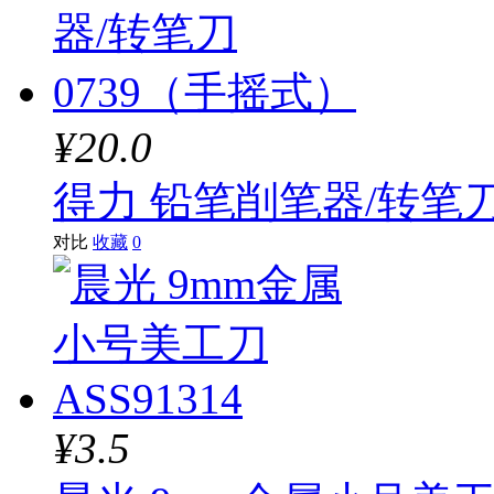
¥20.0
得力 铅笔削笔器/转笔刀
对比
收藏
0
¥3.5