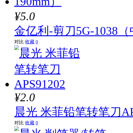
¥5.0
金亿利-剪刀5G-1038（
对比
收藏
0
¥2.0
晨光 米菲铅笔转笔刀APS
对比
收藏
0