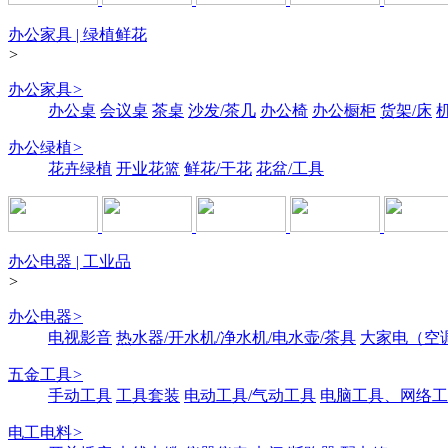
办公家具 | 绿植鲜花
>
办公家具
>
办公桌
会议桌
茶桌
沙发/茶几
办公椅
办公橱柜
货架/床
办公绿植
>
花卉绿植
开业花篮
鲜花/干花
花盆/工具
办公电器 | 工业品
>
办公电器
>
电视影音
热水器/开水机/净水机/电水壶/茶具
大家电（空
五金工具
>
手动工具
工具套装
电动工具/气动工具
电脑工具、网络工
电工电料
>