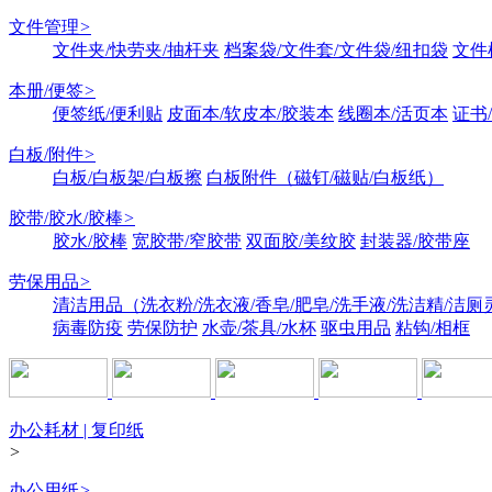
文件管理
>
文件夹/快劳夹/抽杆夹
档案袋/文件套/文件袋/纽扣袋
文件
本册/便签
>
便签纸/便利贴
皮面本/软皮本/胶装本
线圈本/活页本
证书
白板/附件
>
白板/白板架/白板擦
白板附件（磁钉/磁贴/白板纸）
胶带/胶水/胶棒
>
胶水/胶棒
宽胶带/窄胶带
双面胶/美纹胶
封装器/胶带座
劳保用品
>
清洁用品（洗衣粉/洗衣液/香皂/肥皂/洗手液/洗洁精/洁厕
病毒防疫
劳保防护
水壶/茶具/水杯
驱虫用品
粘钩/相框
办公耗材 | 复印纸
>
办公用纸
>