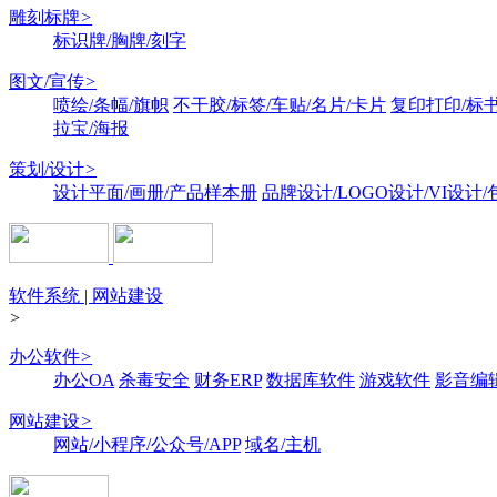
雕刻标牌
>
标识牌/胸牌/刻字
图文/宣传
>
喷绘/条幅/旗帜
不干胶/标签/车贴/名片/卡片
复印打印/标
拉宝/海报
策划/设计
>
设计平面/画册/产品样本册
品牌设计/LOGO设计/VI设计
软件系统 | 网站建设
>
办公软件
>
办公OA
杀毒安全
财务ERP
数据库软件
游戏软件
影音编
网站建设
>
网站/小程序/公众号/APP
域名/主机