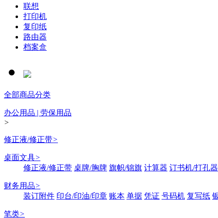
联想
打印机
复印纸
路由器
档案盒
全部商品分类
办公用品 | 劳保用品
>
修正液/修正带
>
桌面文具
>
修正液/修正带
桌牌/胸牌
旗帜/锦旗
计算器
订书机/打孔器
财务用品
>
装订附件
印台/印油/印章
账本
单据
凭证
号码机
复写纸
笔类
>