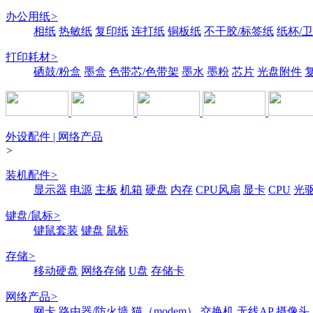
办公用纸
>
相纸
热敏纸
复印纸
连打纸
铜板纸
不干胶/标签纸
纸杯/
打印耗材
>
硒鼓/粉盒
墨盒
色带芯/色带架
墨水
墨粉
芯片
光盘附件
外设配件 | 网络产品
>
装机配件
>
显示器
电源
主板
机箱
硬盘
内存
CPU风扇
显卡
CPU
光
键盘/鼠标
>
键鼠套装
键盘
鼠标
存储
>
移动硬盘
网络存储
U盘
存储卡
网络产品
>
网卡
路由器/防火墙
猫（modem）
交换机
无线AP
摄像头