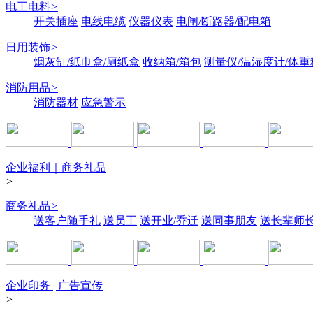
电工电料
>
开关插座
电线电缆
仪器仪表
电闸/断路器/配电箱
日用装饰
>
烟灰缸/纸巾盒/厕纸盒
收纳箱/箱包
测量仪/温湿度计/体重
消防用品
>
消防器材
应急警示
企业福利｜商务礼品
>
商务礼品
>
送客户随手礼
送员工
送开业/乔迁
送同事朋友
送长辈师
企业印务 | 广告宣传
>