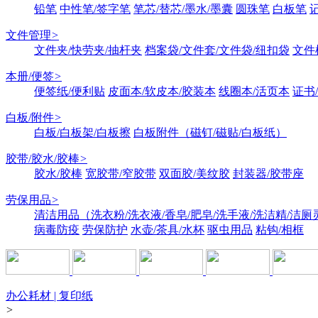
铅笔
中性笔/签字笔
笔芯/替芯/墨水/墨囊
圆珠笔
白板笔
文件管理
>
文件夹/快劳夹/抽杆夹
档案袋/文件套/文件袋/纽扣袋
文件
本册/便签
>
便签纸/便利贴
皮面本/软皮本/胶装本
线圈本/活页本
证书
白板/附件
>
白板/白板架/白板擦
白板附件（磁钉/磁贴/白板纸）
胶带/胶水/胶棒
>
胶水/胶棒
宽胶带/窄胶带
双面胶/美纹胶
封装器/胶带座
劳保用品
>
清洁用品（洗衣粉/洗衣液/香皂/肥皂/洗手液/洗洁精/洁厕
病毒防疫
劳保防护
水壶/茶具/水杯
驱虫用品
粘钩/相框
办公耗材 | 复印纸
>