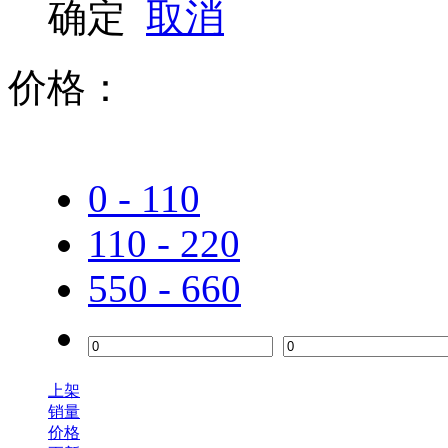
确定
取消
达尔优
价格：
0 - 110
110 - 220
550 - 660
上架
销量
价格