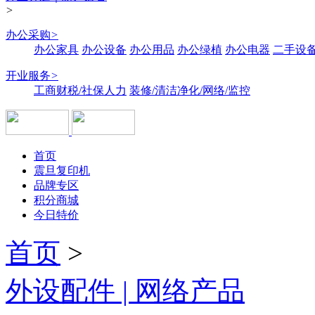
>
办公采购
>
办公家具
办公设备
办公用品
办公绿植
办公电器
二手设备
开业服务
>
工商财税/社保人力
装修/清洁净化/网络/监控
首页
震旦复印机
品牌专区
积分商城
今日特价
首页
>
外设配件 | 网络产品