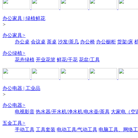
办公家具 | 绿植鲜花
>
办公家具
>
办公桌
会议桌
茶桌
沙发/茶几
办公椅
办公橱柜
货架/床
办公绿植
>
花卉绿植
开业花篮
鲜花/干花
花盆/工具
办公电器 | 工业品
>
办公电器
>
电视影音
热水器/开水机/净水机/电水壶/茶具
大家电（空
五金工具
>
手动工具
工具套装
电动工具/气动工具
电脑工具、网络工