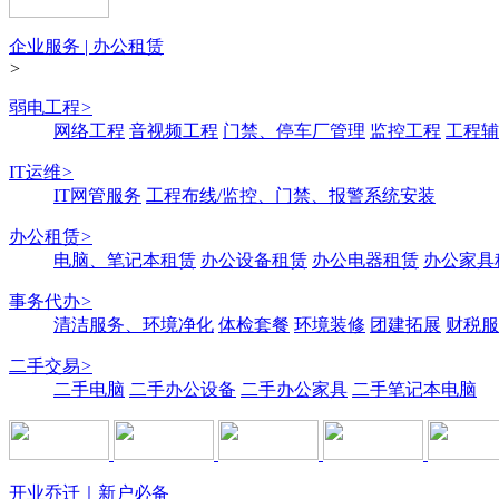
企业服务 | 办公租赁
>
弱电工程
>
网络工程
音视频工程
门禁、停车厂管理
监控工程
工程辅
IT运维
>
IT网管服务
工程布线/监控、门禁、报警系统安装
办公租赁
>
电脑、笔记本租赁
办公设备租赁
办公电器租赁
办公家具
事务代办
>
清洁服务、环境净化
体检套餐
环境装修
团建拓展
财税服
二手交易
>
二手电脑
二手办公设备
二手办公家具
二手笔记本电脑
开业乔迁｜新户必备