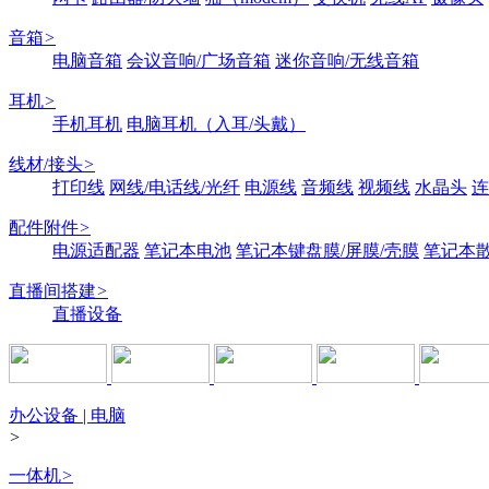
音箱
>
电脑音箱
会议音响/广场音箱
迷你音响/无线音箱
耳机
>
手机耳机
电脑耳机（入耳/头戴）
线材/接头
>
打印线
网线/电话线/光纤
电源线
音频线
视频线
水晶头
连
配件附件
>
电源适配器
笔记本电池
笔记本键盘膜/屏膜/壳膜
笔记本
直播间搭建
>
直播设备
办公设备 | 电脑
>
一体机
>