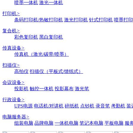
喷墨一体机
激光一体机
打印机
>
条码打印机/热敏打印机
激光打印机
针式打印机
喷墨打印
复合机
>
彩色复印机
黑白复印机
传真设备
>
传真机（激光/碳带/喷墨）
扫描仪
>
高拍仪
扫描仪（平板式/馈纸式）
会议设备
>
投影机
触控一体机
投影幕布
激光笔
行政设备
>
UPS电源
电话机/对讲机
碎纸机
点钞机
录音笔
考勤机
装
电脑服务器
>
组装电脑
品牌电脑
一体机电脑
笔记本电脑
平板电脑
服