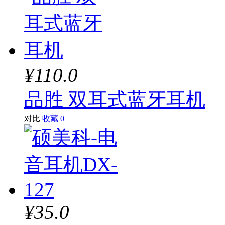
¥110.0
品胜 双耳式蓝牙耳机
对比
收藏
0
¥35.0