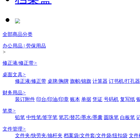
全部商品分类
办公用品 | 劳保用品
>
修正液/修正带
>
桌面文具
>
修正液/修正带
桌牌/胸牌
旗帜/锦旗
计算器
订书机/打孔器
财务用品
>
装订附件
印台/印油/印章
账本
单据
凭证
号码机
复写纸
笔类
>
铅笔
中性笔/签字笔
笔芯/替芯/墨水/墨囊
圆珠笔
白板笔
文件管理
>
文件夹/快劳夹/抽杆夹
档案袋/文件套/文件袋/纽扣袋
文件