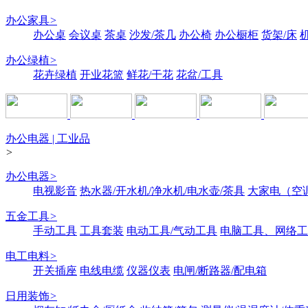
办公家具
>
办公桌
会议桌
茶桌
沙发/茶几
办公椅
办公橱柜
货架/床
办公绿植
>
花卉绿植
开业花篮
鲜花/干花
花盆/工具
办公电器 | 工业品
>
办公电器
>
电视影音
热水器/开水机/净水机/电水壶/茶具
大家电（空
五金工具
>
手动工具
工具套装
电动工具/气动工具
电脑工具、网络工
电工电料
>
开关插座
电线电缆
仪器仪表
电闸/断路器/配电箱
日用装饰
>