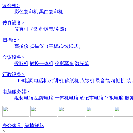
复合机
>
彩色复印机
黑白复印机
传真设备
>
传真机（激光/碳带/喷墨）
扫描仪
>
高拍仪
扫描仪（平板式/馈纸式）
会议设备
>
投影机
触控一体机
投影幕布
激光笔
行政设备
>
UPS电源
电话机/对讲机
碎纸机
点钞机
录音笔
考勤机
装
电脑服务器
>
组装电脑
品牌电脑
一体机电脑
笔记本电脑
平板电脑
服
办公家具 | 绿植鲜花
>