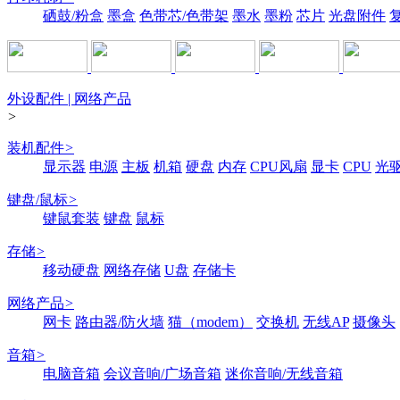
硒鼓/粉盒
墨盒
色带芯/色带架
墨水
墨粉
芯片
光盘附件
外设配件 | 网络产品
>
装机配件
>
显示器
电源
主板
机箱
硬盘
内存
CPU风扇
显卡
CPU
光
键盘/鼠标
>
键鼠套装
键盘
鼠标
存储
>
移动硬盘
网络存储
U盘
存储卡
网络产品
>
网卡
路由器/防火墙
猫（modem）
交换机
无线AP
摄像头
音箱
>
电脑音箱
会议音响/广场音箱
迷你音响/无线音箱