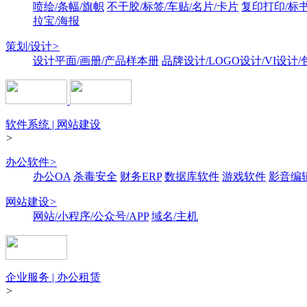
喷绘/条幅/旗帜
不干胶/标签/车贴/名片/卡片
复印打印/标
拉宝/海报
策划/设计
>
设计平面/画册/产品样本册
品牌设计/LOGO设计/VI设计
软件系统 | 网站建设
>
办公软件
>
办公OA
杀毒安全
财务ERP
数据库软件
游戏软件
影音编
网站建设
>
网站/小程序/公众号/APP
域名/主机
企业服务 | 办公租赁
>