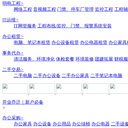
弱电工程
>
网络工程
音视频工程
门禁、停车厂管理
监控工程
工程辅
IT运维
>
IT网管服务
工程布线/监控、门禁、报警系统安装
办公租赁
>
电脑、笔记本租赁
办公设备租赁
办公电器租赁
办公家具
事务代办
>
清洁服务、环境净化
体检套餐
环境装修
团建拓展
财税服
二手交易
>
二手电脑
二手办公设备
二手办公家具
二手笔记本电脑
开业乔迁｜新户必备
>
办公采购
>
办公家具
办公设备
办公用品
办公绿植
办公电器
二手设备