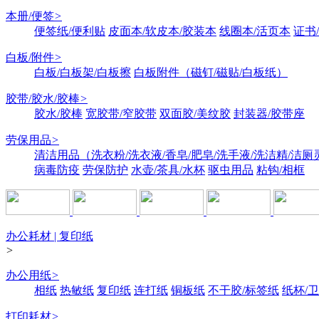
本册/便签
>
便签纸/便利贴
皮面本/软皮本/胶装本
线圈本/活页本
证书
白板/附件
>
白板/白板架/白板擦
白板附件（磁钉/磁贴/白板纸）
胶带/胶水/胶棒
>
胶水/胶棒
宽胶带/窄胶带
双面胶/美纹胶
封装器/胶带座
劳保用品
>
清洁用品（洗衣粉/洗衣液/香皂/肥皂/洗手液/洗洁精/洁厕
病毒防疫
劳保防护
水壶/茶具/水杯
驱虫用品
粘钩/相框
办公耗材 | 复印纸
>
办公用纸
>
相纸
热敏纸
复印纸
连打纸
铜板纸
不干胶/标签纸
纸杯/
打印耗材
>