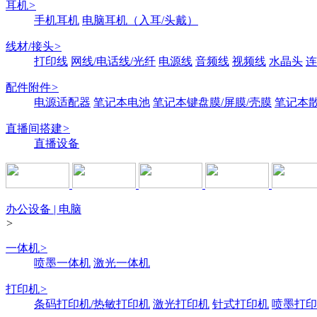
耳机
>
手机耳机
电脑耳机（入耳/头戴）
线材/接头
>
打印线
网线/电话线/光纤
电源线
音频线
视频线
水晶头
连
配件附件
>
电源适配器
笔记本电池
笔记本键盘膜/屏膜/壳膜
笔记本
直播间搭建
>
直播设备
办公设备 | 电脑
>
一体机
>
喷墨一体机
激光一体机
打印机
>
条码打印机/热敏打印机
激光打印机
针式打印机
喷墨打印