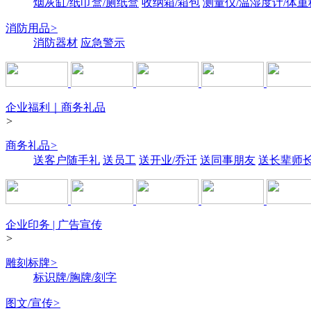
烟灰缸/纸巾盒/厕纸盒
收纳箱/箱包
测量仪/温湿度计/体重
消防用品
>
消防器材
应急警示
企业福利｜商务礼品
>
商务礼品
>
送客户随手礼
送员工
送开业/乔迁
送同事朋友
送长辈师
企业印务 | 广告宣传
>
雕刻标牌
>
标识牌/胸牌/刻字
图文/宣传
>