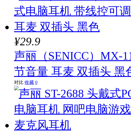
¥29.9
声丽（SENICC）MX-
节音量 耳麦 双插头 黑
对比
收藏
0