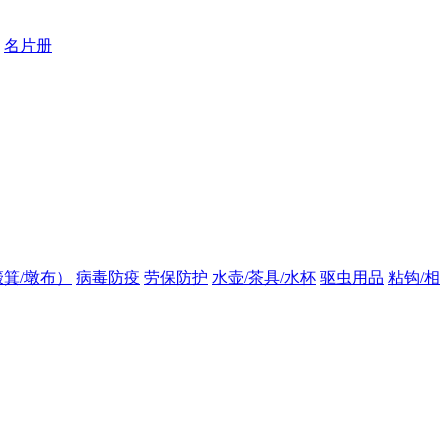
名片册
箕/墩布）
病毒防疫
劳保防护
水壶/茶具/水杯
驱虫用品
粘钩/相