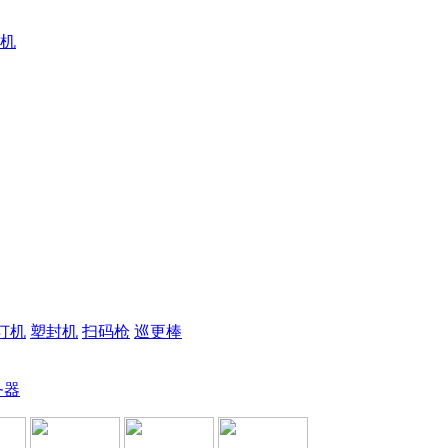
机
订机
塑封机
扫码枪
巡更棒
务器