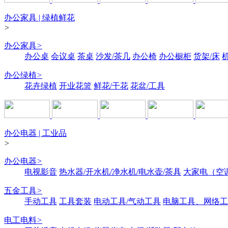
办公家具 | 绿植鲜花
>
办公家具
>
办公桌
会议桌
茶桌
沙发/茶几
办公椅
办公橱柜
货架/床
办公绿植
>
花卉绿植
开业花篮
鲜花/干花
花盆/工具
办公电器 | 工业品
>
办公电器
>
电视影音
热水器/开水机/净水机/电水壶/茶具
大家电（空
五金工具
>
手动工具
工具套装
电动工具/气动工具
电脑工具、网络工
电工电料
>