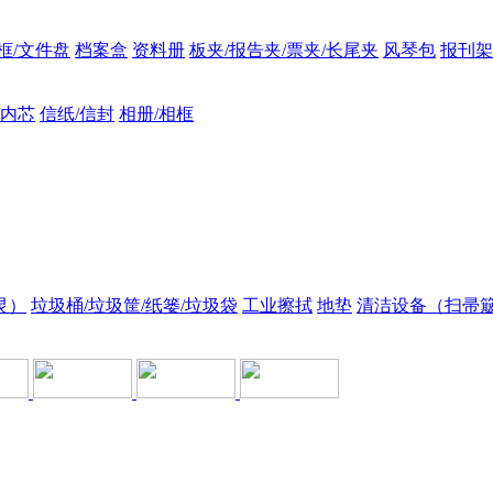
框/文件盘
档案盒
资料册
板夹/报告夹/票夹/长尾夹
风琴包
报刊架
/内芯
信纸/信封
相册/相框
灵）
垃圾桶/垃圾筐/纸篓/垃圾袋
工业擦拭
地垫
清洁设备（扫帚簸