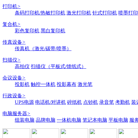
打印机
>
条码打印机/热敏打印机
激光打印机
针式打印机
喷墨打印
复合机
>
彩色复印机
黑白复印机
传真设备
>
传真机（激光/碳带/喷墨）
扫描仪
>
高拍仪
扫描仪（平板式/馈纸式）
会议设备
>
投影机
触控一体机
投影幕布
激光笔
行政设备
>
UPS电源
电话机/对讲机
碎纸机
点钞机
录音笔
考勤机
装
电脑服务器
>
组装电脑
品牌电脑
一体机电脑
笔记本电脑
平板电脑
服