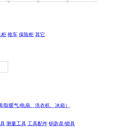
机柜
推车
保险柜
其它
调/取暖气/电扇、洗衣机、冰箱）
具
测量工具
工具配件
钥匙盘/锁具