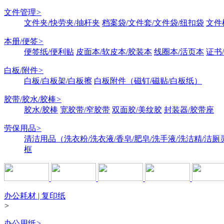
文件管理
>
文件夹/快劳夹/抽杆夹
档案袋/文件套/文件袋/纽扣袋
文件
本册/便签
>
便签纸/便利贴
皮面本/软皮本/胶装本
线圈本/活页本
证书
白板/附件
>
白板/白板架/白板擦
白板附件（磁钉/磁贴/白板纸）
胶带/胶水/胶棒
>
胶水/胶棒
宽胶带/窄胶带
双面胶/美纹胶
封装器/胶带座
劳保用品
>
清洁用品（洗衣粉/洗衣液/香皂/肥皂/洗手液/洗洁精/洁厕
框
办公耗材 | 复印纸
>
办公用纸
>