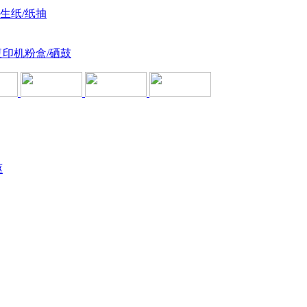
卫生纸/纸抽
复印机粉盒/硒鼓
驱