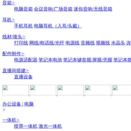
音箱
>
电脑音箱
会议音响/广场音箱
迷你音响/无线音箱
耳机
>
手机耳机
电脑耳机（入耳/头戴）
线材/接头
>
打印线
网线/电话线/光纤
电源线
音频线
视频线
水晶头
连
配件附件
>
电源适配器
笔记本电池
笔记本键盘膜/屏膜/壳膜
笔记本
直播间搭建
>
直播设备
办公设备 | 电脑
>
一体机
>
喷墨一体机
激光一体机