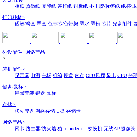
相纸
热敏纸
复印纸
连打纸
铜板纸
不干胶/标签纸
纸杯/
打印耗材
>
硒鼓/粉盒
墨盒
色带芯/色带架
墨水
墨粉
芯片
光盘附件
外设配件 | 网络产品
>
装机配件
>
显示器
电源
主板
机箱
硬盘
内存
CPU风扇
显卡
CPU
光
键盘/鼠标
>
键鼠套装
键盘
鼠标
存储
>
移动硬盘
网络存储
U盘
存储卡
网络产品
>
网卡
路由器/防火墙
猫（modem）
交换机
无线AP
摄像头