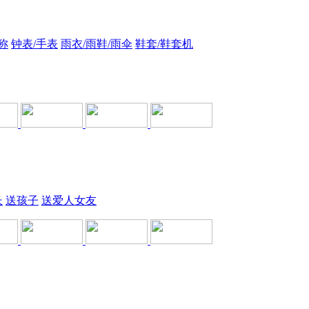
称
钟表/手表
雨衣/雨鞋/雨伞
鞋套/鞋套机
长
送孩子
送爱人女友