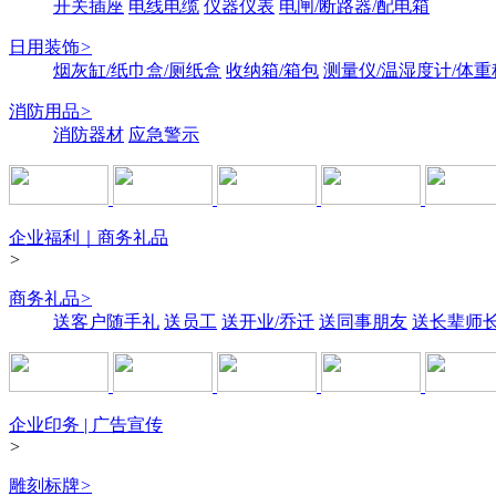
开关插座
电线电缆
仪器仪表
电闸/断路器/配电箱
日用装饰
>
烟灰缸/纸巾盒/厕纸盒
收纳箱/箱包
测量仪/温湿度计/体重
消防用品
>
消防器材
应急警示
企业福利｜商务礼品
>
商务礼品
>
送客户随手礼
送员工
送开业/乔迁
送同事朋友
送长辈师
企业印务 | 广告宣传
>
雕刻标牌
>