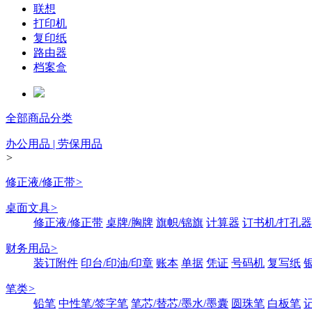
联想
打印机
复印纸
路由器
档案盒
全部商品分类
办公用品 | 劳保用品
>
修正液/修正带
>
桌面文具
>
修正液/修正带
桌牌/胸牌
旗帜/锦旗
计算器
订书机/打孔器
财务用品
>
装订附件
印台/印油/印章
账本
单据
凭证
号码机
复写纸
笔类
>
铅笔
中性笔/签字笔
笔芯/替芯/墨水/墨囊
圆珠笔
白板笔