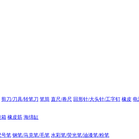
剪刀/刀具/转笔刀
笔筒
直尺/卷尺
回形针/大头针/工字钉
橡皮
电
银箱
橡皮筋
海绵缸
记号笔
钢笔/马克笔/毛笔
水彩笔/荧光笔/油漆笔/粉笔