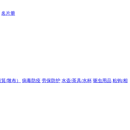
名片册
箕/墩布）
病毒防疫
劳保防护
水壶/茶具/水杯
驱虫用品
粘钩/相