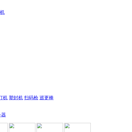
机
订机
塑封机
扫码枪
巡更棒
务器