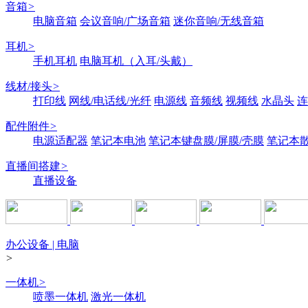
音箱
>
电脑音箱
会议音响/广场音箱
迷你音响/无线音箱
耳机
>
手机耳机
电脑耳机（入耳/头戴）
线材/接头
>
打印线
网线/电话线/光纤
电源线
音频线
视频线
水晶头
连
配件附件
>
电源适配器
笔记本电池
笔记本键盘膜/屏膜/壳膜
笔记本
直播间搭建
>
直播设备
办公设备 | 电脑
>
一体机
>
喷墨一体机
激光一体机