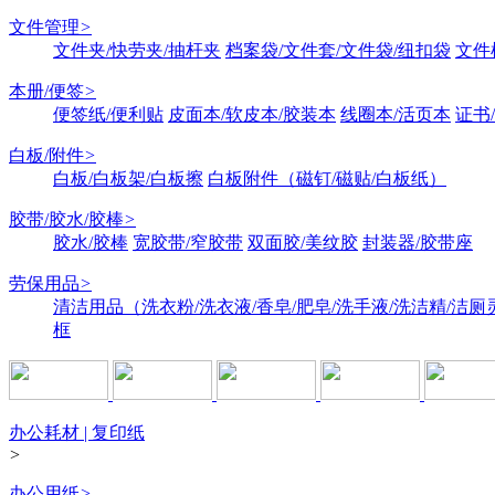
文件管理
>
文件夹/快劳夹/抽杆夹
档案袋/文件套/文件袋/纽扣袋
文件
本册/便签
>
便签纸/便利贴
皮面本/软皮本/胶装本
线圈本/活页本
证书
白板/附件
>
白板/白板架/白板擦
白板附件（磁钉/磁贴/白板纸）
胶带/胶水/胶棒
>
胶水/胶棒
宽胶带/窄胶带
双面胶/美纹胶
封装器/胶带座
劳保用品
>
清洁用品（洗衣粉/洗衣液/香皂/肥皂/洗手液/洗洁精/洁厕
框
办公耗材 | 复印纸
>
办公用纸
>