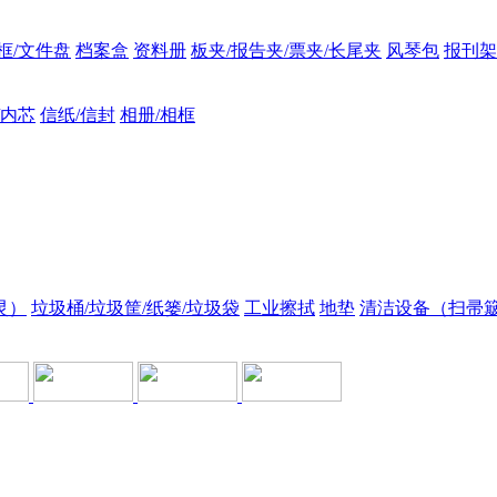
框/文件盘
档案盒
资料册
板夹/报告夹/票夹/长尾夹
风琴包
报刊架
/内芯
信纸/信封
相册/相框
灵）
垃圾桶/垃圾筐/纸篓/垃圾袋
工业擦拭
地垫
清洁设备（扫帚簸