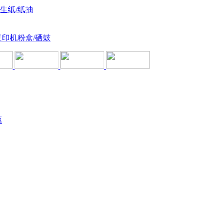
卫生纸/纸抽
复印机粉盒/硒鼓
驱