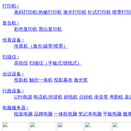
打印机
>
条码打印机/热敏打印机
激光打印机
针式打印机
喷墨打印
复合机
>
彩色复印机
黑白复印机
传真设备
>
传真机（激光/碳带/喷墨）
扫描仪
>
高拍仪
扫描仪（平板式/馈纸式）
会议设备
>
投影机
触控一体机
投影幕布
激光笔
行政设备
>
UPS电源
电话机/对讲机
碎纸机
点钞机
录音笔
考勤机
装
电脑服务器
>
组装电脑
品牌电脑
一体机电脑
笔记本电脑
平板电脑
服