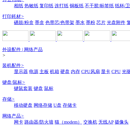
相纸
热敏纸
复印纸
连打纸
铜板纸
不干胶/标签纸
纸杯/
打印耗材
>
硒鼓/粉盒
墨盒
色带芯/色带架
墨水
墨粉
芯片
光盘附件
外设配件 | 网络产品
>
装机配件
>
显示器
电源
主板
机箱
硬盘
内存
CPU风扇
显卡
CPU
光
键盘/鼠标
>
键鼠套装
键盘
鼠标
存储
>
移动硬盘
网络存储
U盘
存储卡
网络产品
>
网卡
路由器/防火墙
猫（modem）
交换机
无线AP
摄像头