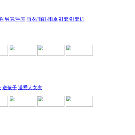
称
钟表/手表
雨衣/雨鞋/雨伞
鞋套/鞋套机
长
送孩子
送爱人女友