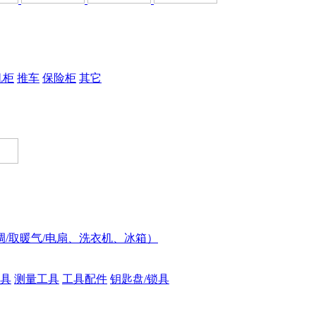
机柜
推车
保险柜
其它
调/取暖气/电扇、洗衣机、冰箱）
具
测量工具
工具配件
钥匙盘/锁具