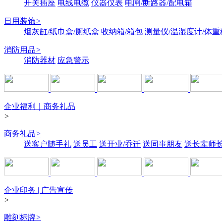
开关插座
电线电缆
仪器仪表
电闸/断路器/配电箱
日用装饰
>
烟灰缸/纸巾盒/厕纸盒
收纳箱/箱包
测量仪/温湿度计/体重
消防用品
>
消防器材
应急警示
企业福利｜商务礼品
>
商务礼品
>
送客户随手礼
送员工
送开业/乔迁
送同事朋友
送长辈师
企业印务 | 广告宣传
>
雕刻标牌
>