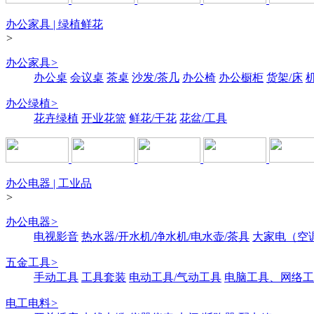
办公家具 | 绿植鲜花
>
办公家具
>
办公桌
会议桌
茶桌
沙发/茶几
办公椅
办公橱柜
货架/床
办公绿植
>
花卉绿植
开业花篮
鲜花/干花
花盆/工具
办公电器 | 工业品
>
办公电器
>
电视影音
热水器/开水机/净水机/电水壶/茶具
大家电（空
五金工具
>
手动工具
工具套装
电动工具/气动工具
电脑工具、网络工
电工电料
>