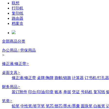
联想
打印机
复印纸
路由器
档案盒
全部商品分类
办公用品 | 劳保用品
>
修正液/修正带
>
桌面文具
>
修正液/修正带
桌牌/胸牌
旗帜/锦旗
计算器
订书机/打孔器
财务用品
>
装订附件
印台/印油/印章
账本
单据
凭证
号码机
复写纸
笔类
>
铅笔
中性笔/签字笔
笔芯/替芯/墨水/墨囊
圆珠笔
白板笔