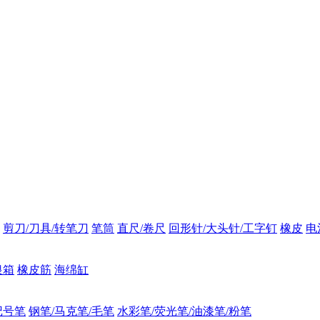
剪刀/刀具/转笔刀
笔筒
直尺/卷尺
回形针/大头针/工字钉
橡皮
电
银箱
橡皮筋
海绵缸
记号笔
钢笔/马克笔/毛笔
水彩笔/荧光笔/油漆笔/粉笔