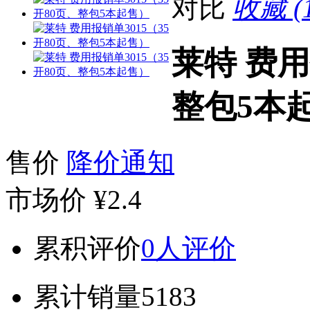
对比
收藏 (1
莱特 费用
整包5本
售价
降价通知
市场价
¥2.4
累积评价
0人评价
累计销量
5183