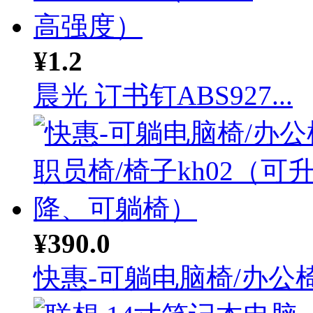
¥1.2
晨光 订书钉ABS927...
¥390.0
快惠-可躺电脑椅/办公椅.