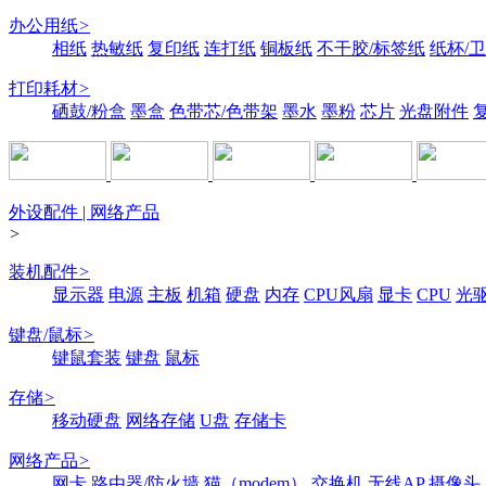
办公用纸
>
相纸
热敏纸
复印纸
连打纸
铜板纸
不干胶/标签纸
纸杯/
打印耗材
>
硒鼓/粉盒
墨盒
色带芯/色带架
墨水
墨粉
芯片
光盘附件
外设配件 | 网络产品
>
装机配件
>
显示器
电源
主板
机箱
硬盘
内存
CPU风扇
显卡
CPU
光
键盘/鼠标
>
键鼠套装
键盘
鼠标
存储
>
移动硬盘
网络存储
U盘
存储卡
网络产品
>
网卡
路由器/防火墙
猫（modem）
交换机
无线AP
摄像头