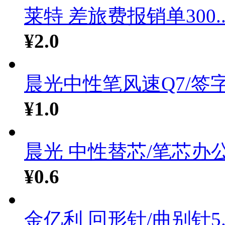
莱特 差旅费报销单300..
¥2.0
晨光中性笔风速Q7/签字.
¥1.0
晨光 中性替芯/笔芯办公.
¥0.6
金亿利 回形针/曲别针5..