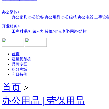
>
办公采购
>
办公家具
办公设备
办公用品
办公绿植
办公电器
二手设备
开业服务
>
工商财税/社保人力
装修/清洁净化/网络/监控
首页
震旦复印机
品牌专区
积分商城
今日特价
首页
>
办公用品 | 劳保用品