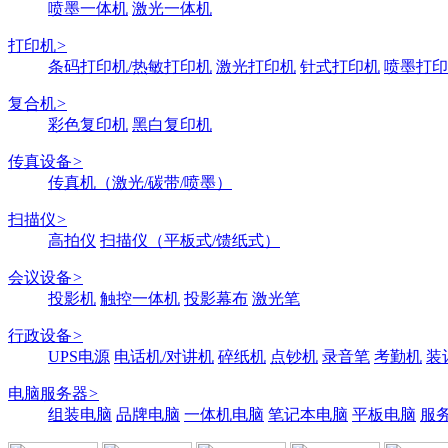
喷墨一体机
激光一体机
打印机
>
条码打印机/热敏打印机
激光打印机
针式打印机
喷墨打印
复合机
>
彩色复印机
黑白复印机
传真设备
>
传真机（激光/碳带/喷墨）
扫描仪
>
高拍仪
扫描仪（平板式/馈纸式）
会议设备
>
投影机
触控一体机
投影幕布
激光笔
行政设备
>
UPS电源
电话机/对讲机
碎纸机
点钞机
录音笔
考勤机
装
电脑服务器
>
组装电脑
品牌电脑
一体机电脑
笔记本电脑
平板电脑
服