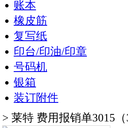
账本
橡皮筋
复写纸
印台/印油/印章
号码机
银箱
装订附件
>
莱特 费用报销单3015