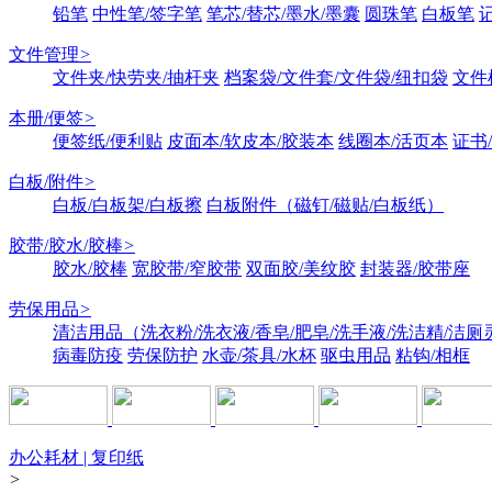
铅笔
中性笔/签字笔
笔芯/替芯/墨水/墨囊
圆珠笔
白板笔
文件管理
>
文件夹/快劳夹/抽杆夹
档案袋/文件套/文件袋/纽扣袋
文件
本册/便签
>
便签纸/便利贴
皮面本/软皮本/胶装本
线圈本/活页本
证书
白板/附件
>
白板/白板架/白板擦
白板附件（磁钉/磁贴/白板纸）
胶带/胶水/胶棒
>
胶水/胶棒
宽胶带/窄胶带
双面胶/美纹胶
封装器/胶带座
劳保用品
>
清洁用品（洗衣粉/洗衣液/香皂/肥皂/洗手液/洗洁精/洁厕
病毒防疫
劳保防护
水壶/茶具/水杯
驱虫用品
粘钩/相框
办公耗材 | 复印纸
>