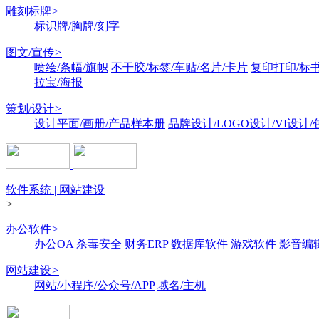
雕刻标牌
>
标识牌/胸牌/刻字
图文/宣传
>
喷绘/条幅/旗帜
不干胶/标签/车贴/名片/卡片
复印打印/标
拉宝/海报
策划/设计
>
设计平面/画册/产品样本册
品牌设计/LOGO设计/VI设计
软件系统 | 网站建设
>
办公软件
>
办公OA
杀毒安全
财务ERP
数据库软件
游戏软件
影音编
网站建设
>
网站/小程序/公众号/APP
域名/主机