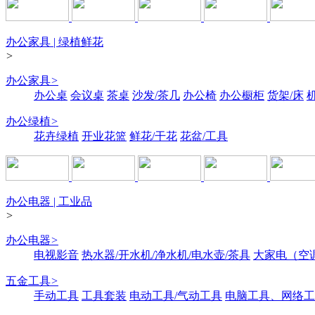
办公家具 | 绿植鲜花
>
办公家具
>
办公桌
会议桌
茶桌
沙发/茶几
办公椅
办公橱柜
货架/床
办公绿植
>
花卉绿植
开业花篮
鲜花/干花
花盆/工具
办公电器 | 工业品
>
办公电器
>
电视影音
热水器/开水机/净水机/电水壶/茶具
大家电（空
五金工具
>
手动工具
工具套装
电动工具/气动工具
电脑工具、网络工