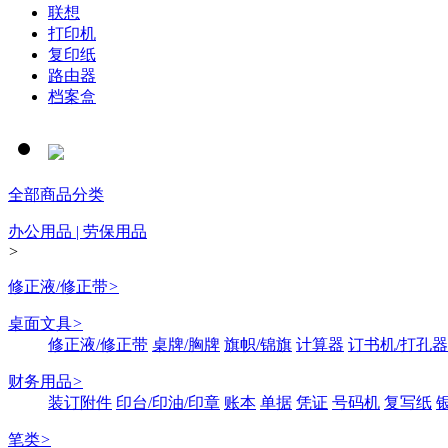
联想
打印机
复印纸
路由器
档案盒
全部商品分类
办公用品 | 劳保用品
>
修正液/修正带
>
桌面文具
>
修正液/修正带
桌牌/胸牌
旗帜/锦旗
计算器
订书机/打孔器
财务用品
>
装订附件
印台/印油/印章
账本
单据
凭证
号码机
复写纸
笔类
>