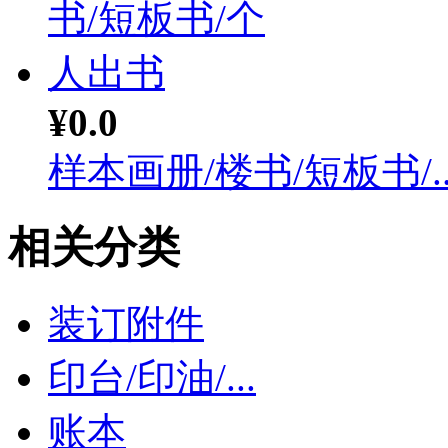
¥0.0
样本画册/楼书/短板书/..
相关分类
装订附件
印台/印油/...
账本