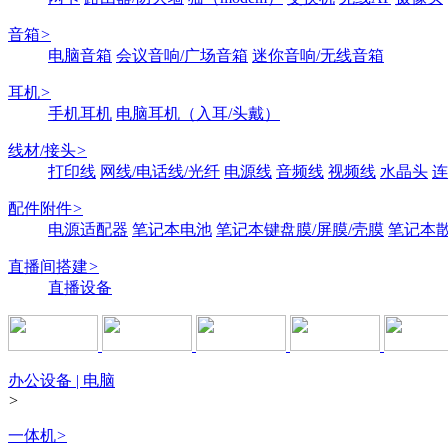
音箱
>
电脑音箱
会议音响/广场音箱
迷你音响/无线音箱
耳机
>
手机耳机
电脑耳机（入耳/头戴）
线材/接头
>
打印线
网线/电话线/光纤
电源线
音频线
视频线
水晶头
连
配件附件
>
电源适配器
笔记本电池
笔记本键盘膜/屏膜/壳膜
笔记本
直播间搭建
>
直播设备
办公设备 | 电脑
>
一体机
>