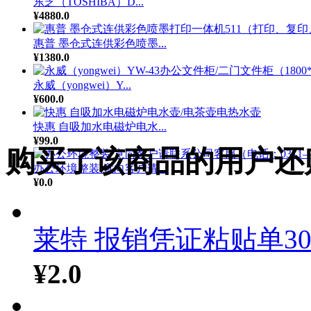
东芝（TOSHIBA）D...
¥4880.0
惠普 墨仓式连供彩色喷墨...
¥1380.0
永威（yongwei）Y...
¥600.0
快惠 自吸加水电磁炉电水...
¥99.0
购买了该商品的用户还
办公环境整装 意向客户请...
¥0.0
莱特 报销凭证粘贴单30.
¥2.0