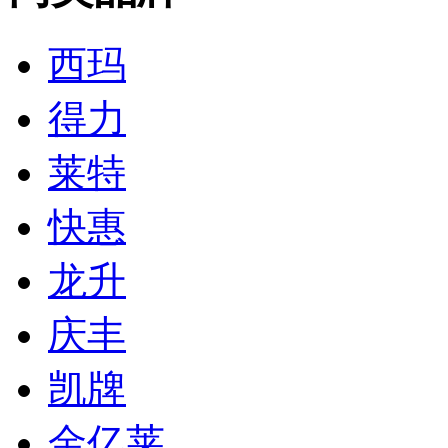
西玛
得力
莱特
快惠
龙升
庆丰
凯牌
金亿莱