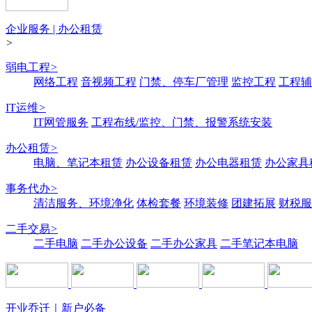
企业服务 | 办公租赁
>
弱电工程
>
网络工程
音视频工程
门禁、停车厂管理
监控工程
工程辅
IT运维
>
IT网管服务
工程布线/监控、门禁、报警系统安装
办公租赁
>
电脑、笔记本租赁
办公设备租赁
办公电器租赁
办公家具
事务代办
>
清洁服务、环境净化
体检套餐
环境装修
团建拓展
财税服
二手交易
>
二手电脑
二手办公设备
二手办公家具
二手笔记本电脑
开业乔迁｜新户必备