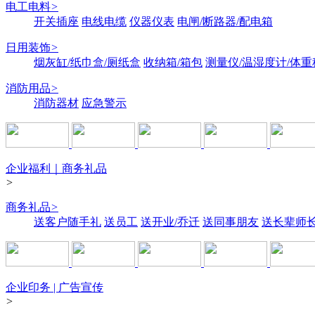
电工电料
>
开关插座
电线电缆
仪器仪表
电闸/断路器/配电箱
日用装饰
>
烟灰缸/纸巾盒/厕纸盒
收纳箱/箱包
测量仪/温湿度计/体重
消防用品
>
消防器材
应急警示
企业福利｜商务礼品
>
商务礼品
>
送客户随手礼
送员工
送开业/乔迁
送同事朋友
送长辈师
企业印务 | 广告宣传
>