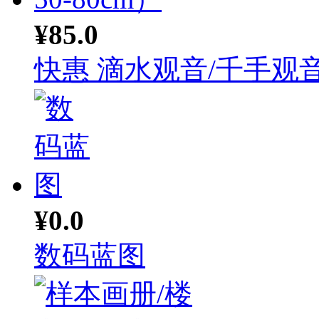
¥85.0
快惠 滴水观音/千手观音.
¥0.0
数码蓝图