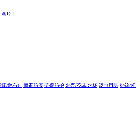
名片册
箕/墩布）
病毒防疫
劳保防护
水壶/茶具/水杯
驱虫用品
粘钩/相