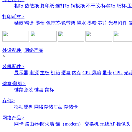
相纸
热敏纸
复印纸
连打纸
铜板纸
不干胶/标签纸
纸杯/
打印耗材
>
硒鼓/粉盒
墨盒
色带芯/色带架
墨水
墨粉
芯片
光盘附件
外设配件 | 网络产品
>
装机配件
>
显示器
电源
主板
机箱
硬盘
内存
CPU风扇
显卡
CPU
光
键盘/鼠标
>
键鼠套装
键盘
鼠标
存储
>
移动硬盘
网络存储
U盘
存储卡
网络产品
>
网卡
路由器/防火墙
猫（modem）
交换机
无线AP
摄像头