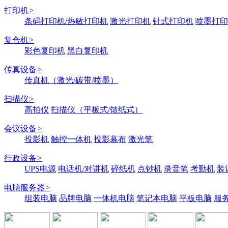
打印机
>
条码打印机/热敏打印机
激光打印机
针式打印机
喷墨打印
复合机
>
彩色复印机
黑白复印机
传真设备
>
传真机（激光/碳带/喷墨）
扫描仪
>
高拍仪
扫描仪（平板式/馈纸式）
会议设备
>
投影机
触控一体机
投影幕布
激光笔
行政设备
>
UPS电源
电话机/对讲机
碎纸机
点钞机
录音笔
考勤机
装
电脑服务器
>
组装电脑
品牌电脑
一体机电脑
笔记本电脑
平板电脑
服