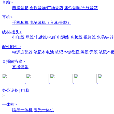
音箱
>
电脑音箱
会议音响/广场音箱
迷你音响/无线音箱
耳机
>
手机耳机
电脑耳机（入耳/头戴）
线材/接头
>
打印线
网线/电话线/光纤
电源线
音频线
视频线
水晶头
连
配件附件
>
电源适配器
笔记本电池
笔记本键盘膜/屏膜/壳膜
笔记本
直播间搭建
>
直播设备
办公设备 | 电脑
>
一体机
>
喷墨一体机
激光一体机