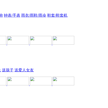
称
钟表/手表
雨衣/雨鞋/雨伞
鞋套/鞋套机
长
送孩子
送爱人女友