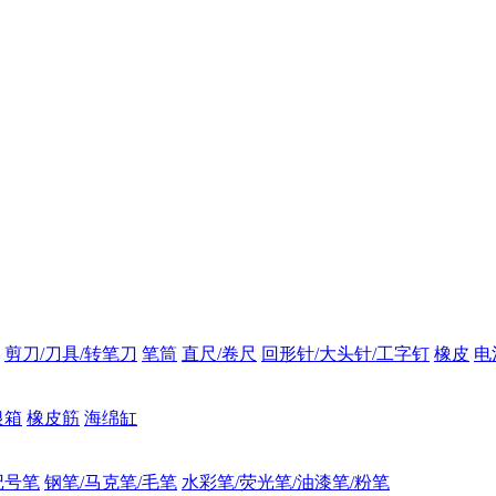
剪刀/刀具/转笔刀
笔筒
直尺/卷尺
回形针/大头针/工字钉
橡皮
电
银箱
橡皮筋
海绵缸
记号笔
钢笔/马克笔/毛笔
水彩笔/荧光笔/油漆笔/粉笔