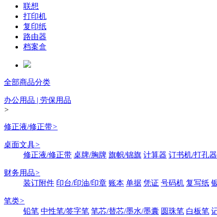
联想
打印机
复印纸
路由器
档案盒
全部商品分类
办公用品 | 劳保用品
>
修正液/修正带
>
桌面文具
>
修正液/修正带
桌牌/胸牌
旗帜/锦旗
计算器
订书机/打孔器
财务用品
>
装订附件
印台/印油/印章
账本
单据
凭证
号码机
复写纸
笔类
>
铅笔
中性笔/签字笔
笔芯/替芯/墨水/墨囊
圆珠笔
白板笔