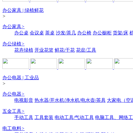
办公家具 | 绿植鲜花
>
办公家具
>
办公桌
会议桌
茶桌
沙发/茶几
办公椅
办公橱柜
货架/床
办公绿植
>
花卉绿植
开业花篮
鲜花/干花
花盆/工具
办公电器 | 工业品
>
办公电器
>
电视影音
热水器/开水机/净水机/电水壶/茶具
大家电（空
五金工具
>
手动工具
工具套装
电动工具/气动工具
电脑工具、网络工
电工电料
>