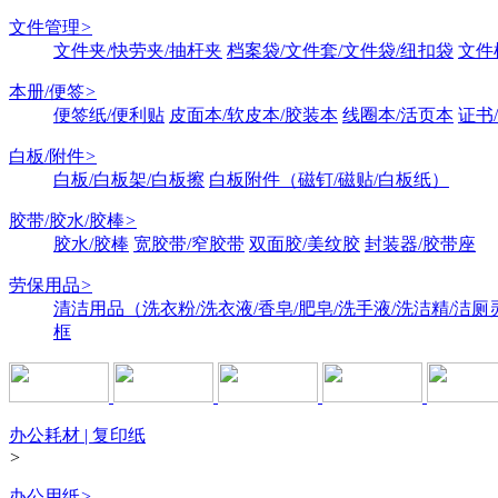
文件管理
>
文件夹/快劳夹/抽杆夹
档案袋/文件套/文件袋/纽扣袋
文件
本册/便签
>
便签纸/便利贴
皮面本/软皮本/胶装本
线圈本/活页本
证书
白板/附件
>
白板/白板架/白板擦
白板附件（磁钉/磁贴/白板纸）
胶带/胶水/胶棒
>
胶水/胶棒
宽胶带/窄胶带
双面胶/美纹胶
封装器/胶带座
劳保用品
>
清洁用品（洗衣粉/洗衣液/香皂/肥皂/洗手液/洗洁精/洁厕
框
办公耗材 | 复印纸
>
办公用纸
>