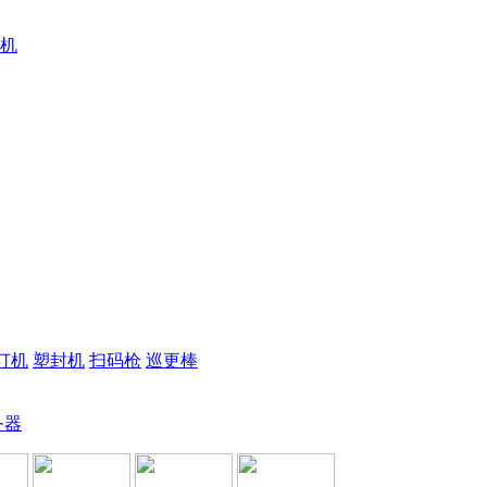
机
订机
塑封机
扫码枪
巡更棒
务器