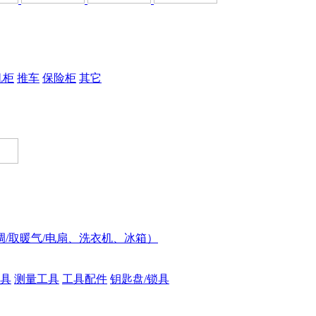
机柜
推车
保险柜
其它
调/取暖气/电扇、洗衣机、冰箱）
具
测量工具
工具配件
钥匙盘/锁具