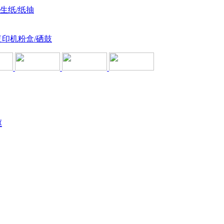
卫生纸/纸抽
复印机粉盒/硒鼓
驱