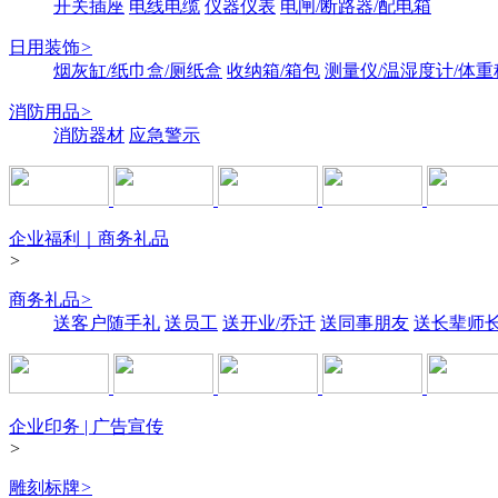
开关插座
电线电缆
仪器仪表
电闸/断路器/配电箱
日用装饰
>
烟灰缸/纸巾盒/厕纸盒
收纳箱/箱包
测量仪/温湿度计/体重
消防用品
>
消防器材
应急警示
企业福利｜商务礼品
>
商务礼品
>
送客户随手礼
送员工
送开业/乔迁
送同事朋友
送长辈师
企业印务 | 广告宣传
>
雕刻标牌
>