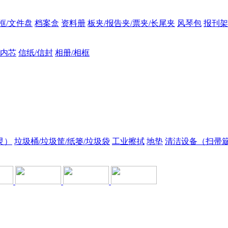
框/文件盘
档案盒
资料册
板夹/报告夹/票夹/长尾夹
风琴包
报刊架
/内芯
信纸/信封
相册/相框
灵）
垃圾桶/垃圾筐/纸篓/垃圾袋
工业擦拭
地垫
清洁设备（扫帚簸