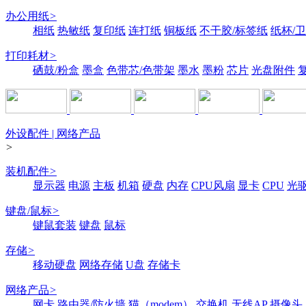
办公用纸
>
相纸
热敏纸
复印纸
连打纸
铜板纸
不干胶/标签纸
纸杯/
打印耗材
>
硒鼓/粉盒
墨盒
色带芯/色带架
墨水
墨粉
芯片
光盘附件
外设配件 | 网络产品
>
装机配件
>
显示器
电源
主板
机箱
硬盘
内存
CPU风扇
显卡
CPU
光
键盘/鼠标
>
键鼠套装
键盘
鼠标
存储
>
移动硬盘
网络存储
U盘
存储卡
网络产品
>
网卡
路由器/防火墙
猫（modem）
交换机
无线AP
摄像头