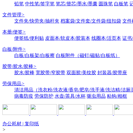
铅笔
中性笔/签字笔
笔芯/替芯/墨水/墨囊
圆珠笔
白板笔
文件管理
>
文件夹/快劳夹/抽杆夹
档案袋/文件套/文件袋/纽扣袋
文件
本册/便签
>
便签纸/便利贴
皮面本/软皮本/胶装本
线圈本/活页本
证书
白板/附件
>
白板/白板架/白板擦
白板附件（磁钉/磁贴/白板纸）
胶带/胶水/胶棒
>
胶水/胶棒
宽胶带/窄胶带
双面胶/美纹胶
封装器/胶带座
劳保用品
>
清洁用品（洗衣粉/洗衣液/香皂/肥皂/洗手液/洗洁精/洁厕
病毒防疫
劳保防护
水壶/茶具/水杯
驱虫用品
粘钩/相框
办公耗材 | 复印纸
>