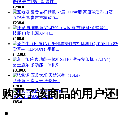
奇砚 云广168手动装订...
¥290.0
五粮液 富贵吉祥精致 5...
¥238.0
技展 电脑电源AP-43...
¥160.0
爱普生（EPSON）平推...
¥1220.0
富士施乐 多功能一体机S...
¥3190.0
弘鑫源 五常大米 天然米...
¥78.0
购买了该商品的用户还
罗技 无线鼠标M280 ...
¥85.0