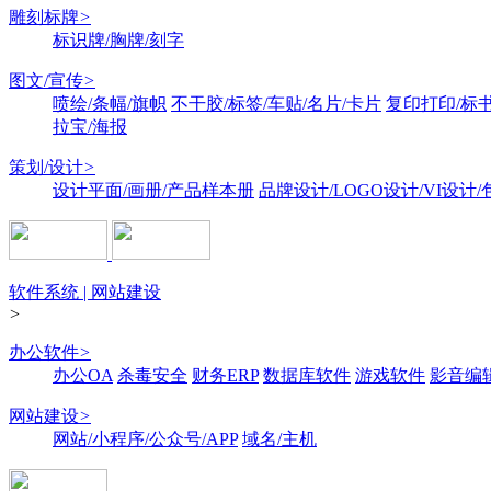
雕刻标牌
>
标识牌/胸牌/刻字
图文/宣传
>
喷绘/条幅/旗帜
不干胶/标签/车贴/名片/卡片
复印打印/标
拉宝/海报
策划/设计
>
设计平面/画册/产品样本册
品牌设计/LOGO设计/VI设计
软件系统 | 网站建设
>
办公软件
>
办公OA
杀毒安全
财务ERP
数据库软件
游戏软件
影音编
网站建设
>
网站/小程序/公众号/APP
域名/主机