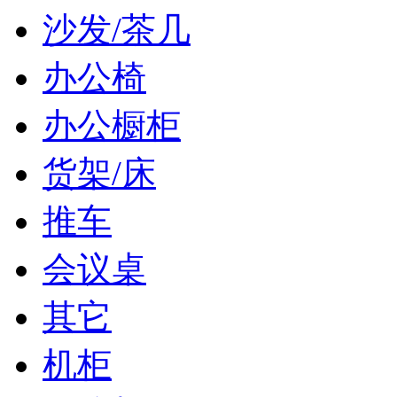
沙发/茶几
办公椅
办公橱柜
货架/床
推车
会议桌
其它
机柜