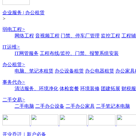
企业服务 | 办公租赁
>
弱电工程
>
网络工程
音视频工程
门禁、停车厂管理
监控工程
工程辅
IT运维
>
IT网管服务
工程布线/监控、门禁、报警系统安装
办公租赁
>
电脑、笔记本租赁
办公设备租赁
办公电器租赁
办公家具
事务代办
>
清洁服务、环境净化
体检套餐
环境装修
团建拓展
财税服
二手交易
>
二手电脑
二手办公设备
二手办公家具
二手笔记本电脑
开业乔迁｜新户必备