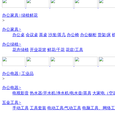
办公家具 | 绿植鲜花
>
办公家具
>
办公桌
会议桌
茶桌
沙发/茶几
办公椅
办公橱柜
货架/床
办公绿植
>
花卉绿植
开业花篮
鲜花/干花
花盆/工具
办公电器 | 工业品
>
办公电器
>
电视影音
热水器/开水机/净水机/电水壶/茶具
大家电（空
五金工具
>
手动工具
工具套装
电动工具/气动工具
电脑工具、网络工