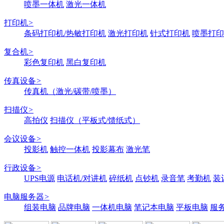
喷墨一体机
激光一体机
打印机
>
条码打印机/热敏打印机
激光打印机
针式打印机
喷墨打印
复合机
>
彩色复印机
黑白复印机
传真设备
>
传真机（激光/碳带/喷墨）
扫描仪
>
高拍仪
扫描仪（平板式/馈纸式）
会议设备
>
投影机
触控一体机
投影幕布
激光笔
行政设备
>
UPS电源
电话机/对讲机
碎纸机
点钞机
录音笔
考勤机
装
电脑服务器
>
组装电脑
品牌电脑
一体机电脑
笔记本电脑
平板电脑
服