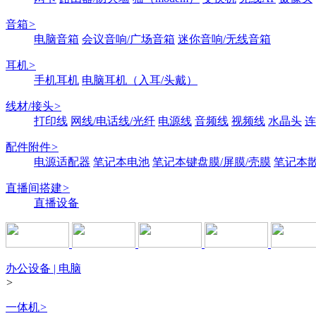
音箱
>
电脑音箱
会议音响/广场音箱
迷你音响/无线音箱
耳机
>
手机耳机
电脑耳机（入耳/头戴）
线材/接头
>
打印线
网线/电话线/光纤
电源线
音频线
视频线
水晶头
连
配件附件
>
电源适配器
笔记本电池
笔记本键盘膜/屏膜/壳膜
笔记本
直播间搭建
>
直播设备
办公设备 | 电脑
>
一体机
>