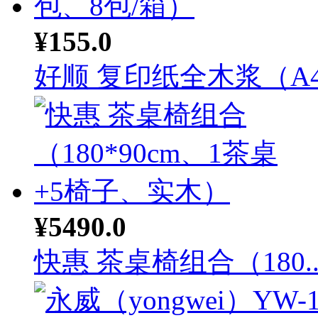
¥155.0
好顺 复印纸全木浆（A4.
¥5490.0
快惠 茶桌椅组合（180..