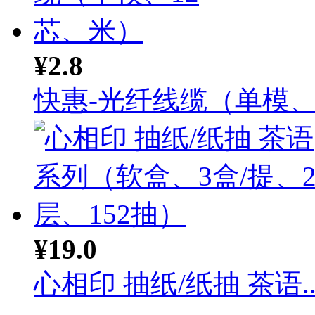
¥2.8
快惠-光纤线缆（单模、1.
¥19.0
心相印 抽纸/纸抽 茶语..