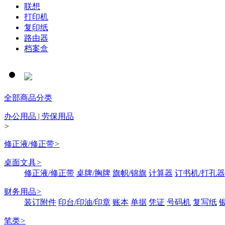
联想
打印机
复印纸
路由器
档案盒
全部商品分类
办公用品 | 劳保用品
>
修正液/修正带
>
桌面文具
>
修正液/修正带
桌牌/胸牌
旗帜/锦旗
计算器
订书机/打孔器
财务用品
>
装订附件
印台/印油/印章
账本
单据
凭证
号码机
复写纸
笔类
>