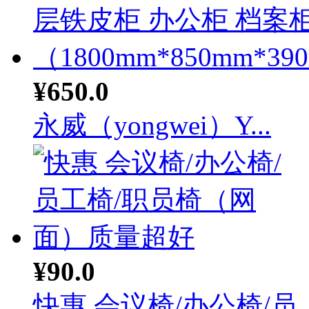
¥650.0
永威（yongwei）Y...
¥90.0
快惠 会议椅/办公椅/员..