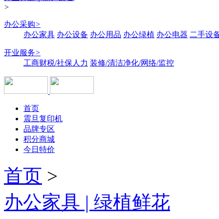
>
办公采购
>
办公家具
办公设备
办公用品
办公绿植
办公电器
二手设备
开业服务
>
工商财税/社保人力
装修/清洁净化/网络/监控
首页
震旦复印机
品牌专区
积分商城
今日特价
首页
>
办公家具 | 绿植鲜花