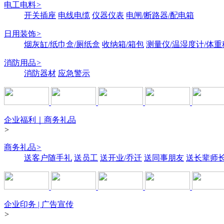
电工电料
>
开关插座
电线电缆
仪器仪表
电闸/断路器/配电箱
日用装饰
>
烟灰缸/纸巾盒/厕纸盒
收纳箱/箱包
测量仪/温湿度计/体重
消防用品
>
消防器材
应急警示
企业福利｜商务礼品
>
商务礼品
>
送客户随手礼
送员工
送开业/乔迁
送同事朋友
送长辈师
企业印务 | 广告宣传
>