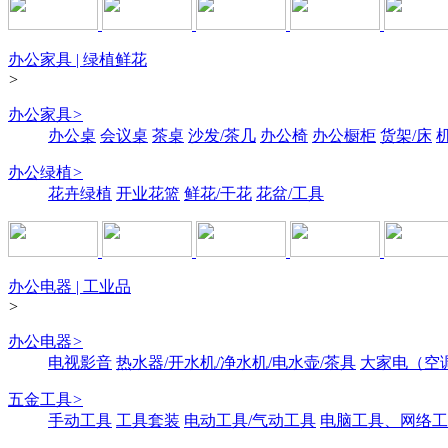
办公家具 | 绿植鲜花
>
办公家具
>
办公桌
会议桌
茶桌
沙发/茶几
办公椅
办公橱柜
货架/床
办公绿植
>
花卉绿植
开业花篮
鲜花/干花
花盆/工具
办公电器 | 工业品
>
办公电器
>
电视影音
热水器/开水机/净水机/电水壶/茶具
大家电（空
五金工具
>
手动工具
工具套装
电动工具/气动工具
电脑工具、网络工