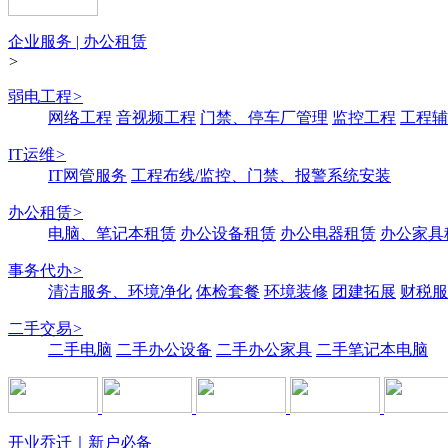
企业服务 | 办公租赁
>
弱电工程
>
网络工程
音视频工程
门禁、停车厂管理
监控工程
工程辅
IT运维
>
IT网管服务
工程布线/监控、门禁、报警系统安装
办公租赁
>
电脑、笔记本租赁
办公设备租赁
办公电器租赁
办公家具
事务代办
>
清洁服务、环境净化
体检套餐
环境装修
团建拓展
财税服
二手交易
>
二手电脑
二手办公设备
二手办公家具
二手笔记本电脑
开业乔迁｜新户必备