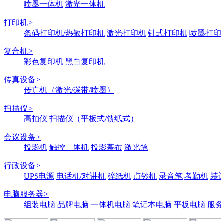
喷墨一体机
激光一体机
打印机
>
条码打印机/热敏打印机
激光打印机
针式打印机
喷墨打印
复合机
>
彩色复印机
黑白复印机
传真设备
>
传真机（激光/碳带/喷墨）
扫描仪
>
高拍仪
扫描仪（平板式/馈纸式）
会议设备
>
投影机
触控一体机
投影幕布
激光笔
行政设备
>
UPS电源
电话机/对讲机
碎纸机
点钞机
录音笔
考勤机
装
电脑服务器
>
组装电脑
品牌电脑
一体机电脑
笔记本电脑
平板电脑
服