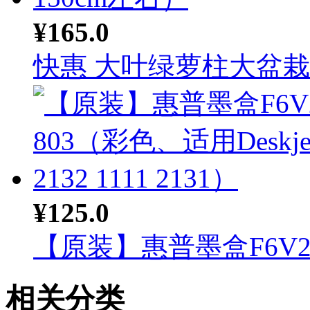
¥165.0
快惠 大叶绿萝柱大盆栽（
¥125.0
【原装】惠普墨盒F6V2.
相关分类