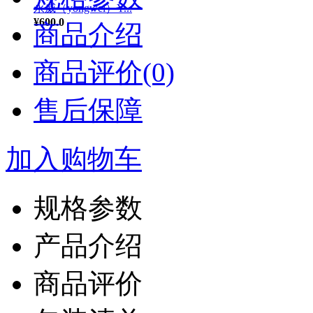
永威（yongwei）Y...
¥600.0
商品介绍
商品评价(0)
售后保障
加入购物车
规格参数
产品介绍
商品评价