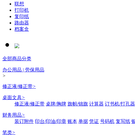
联想
打印机
复印纸
路由器
档案盒
全部商品分类
办公用品 | 劳保用品
>
修正液/修正带
>
桌面文具
>
修正液/修正带
桌牌/胸牌
旗帜/锦旗
计算器
订书机/打孔器
财务用品
>
装订附件
印台/印油/印章
账本
单据
凭证
号码机
复写纸
笔类
>