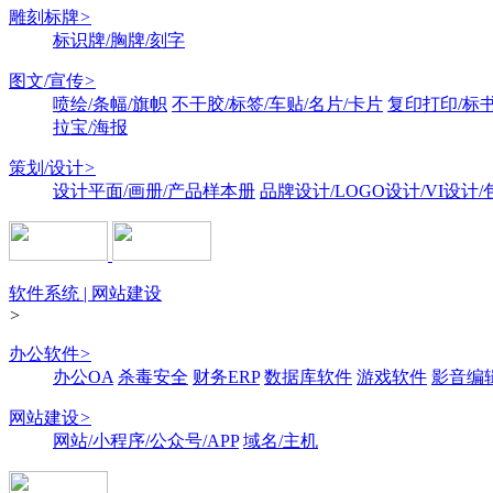
雕刻标牌
>
标识牌/胸牌/刻字
图文/宣传
>
喷绘/条幅/旗帜
不干胶/标签/车贴/名片/卡片
复印打印/标
拉宝/海报
策划/设计
>
设计平面/画册/产品样本册
品牌设计/LOGO设计/VI设计
软件系统 | 网站建设
>
办公软件
>
办公OA
杀毒安全
财务ERP
数据库软件
游戏软件
影音编
网站建设
>
网站/小程序/公众号/APP
域名/主机