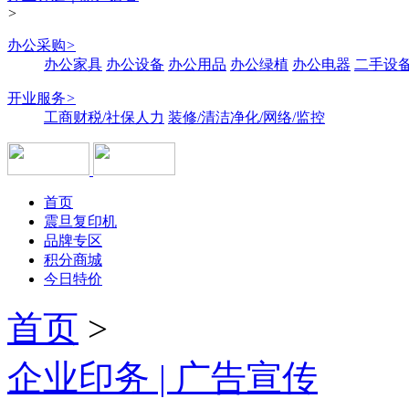
>
办公采购
>
办公家具
办公设备
办公用品
办公绿植
办公电器
二手设备
开业服务
>
工商财税/社保人力
装修/清洁净化/网络/监控
首页
震旦复印机
品牌专区
积分商城
今日特价
首页
>
企业印务 | 广告宣传