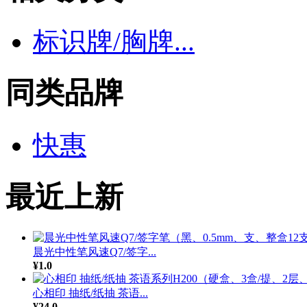
标识牌/胸牌...
同类品牌
快惠
最近上新
晨光中性笔风速Q7/签字...
¥1.0
心相印 抽纸/纸抽 茶语...
¥24.0