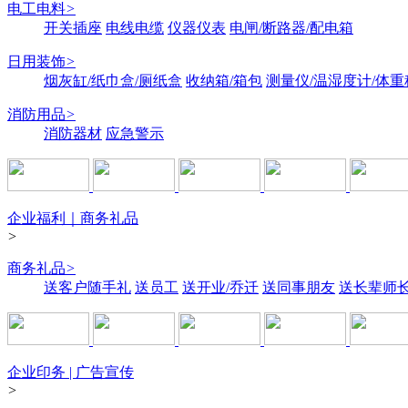
电工电料
>
开关插座
电线电缆
仪器仪表
电闸/断路器/配电箱
日用装饰
>
烟灰缸/纸巾盒/厕纸盒
收纳箱/箱包
测量仪/温湿度计/体重
消防用品
>
消防器材
应急警示
企业福利｜商务礼品
>
商务礼品
>
送客户随手礼
送员工
送开业/乔迁
送同事朋友
送长辈师
企业印务 | 广告宣传
>