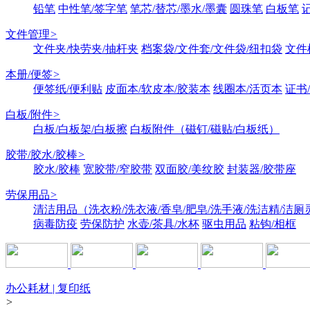
铅笔
中性笔/签字笔
笔芯/替芯/墨水/墨囊
圆珠笔
白板笔
文件管理
>
文件夹/快劳夹/抽杆夹
档案袋/文件套/文件袋/纽扣袋
文件
本册/便签
>
便签纸/便利贴
皮面本/软皮本/胶装本
线圈本/活页本
证书
白板/附件
>
白板/白板架/白板擦
白板附件（磁钉/磁贴/白板纸）
胶带/胶水/胶棒
>
胶水/胶棒
宽胶带/窄胶带
双面胶/美纹胶
封装器/胶带座
劳保用品
>
清洁用品（洗衣粉/洗衣液/香皂/肥皂/洗手液/洗洁精/洁厕
病毒防疫
劳保防护
水壶/茶具/水杯
驱虫用品
粘钩/相框
办公耗材 | 复印纸
>