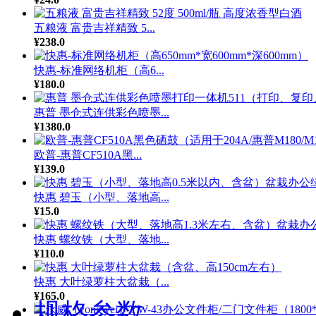
五粮液 富贵吉祥精致 5...
¥238.0
快惠-标准网络机柜（高6...
¥180.0
惠普 墨仓式连供彩色喷墨...
¥1380.0
欧普-惠普CF510A黑...
¥139.0
快惠 碧玉（小型、落地高...
¥15.0
快惠 螺纹铁（大型、落地...
¥110.0
快惠 大叶绿萝柱大盆栽（...
¥165.0
规格参数