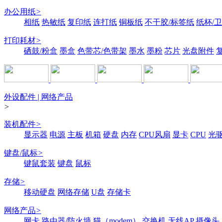
办公用纸
>
相纸
热敏纸
复印纸
连打纸
铜板纸
不干胶/标签纸
纸杯/
打印耗材
>
硒鼓/粉盒
墨盒
色带芯/色带架
墨水
墨粉
芯片
光盘附件
外设配件 | 网络产品
>
装机配件
>
显示器
电源
主板
机箱
硬盘
内存
CPU风扇
显卡
CPU
光
键盘/鼠标
>
键鼠套装
键盘
鼠标
存储
>
移动硬盘
网络存储
U盘
存储卡
网络产品
>
网卡
路由器/防火墙
猫（modem）
交换机
无线AP
摄像头