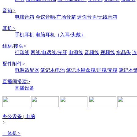
音箱
>
电脑音箱
会议音响/广场音箱
迷你音响/无线音箱
耳机
>
手机耳机
电脑耳机（入耳/头戴）
线材/接头
>
打印线
网线/电话线/光纤
电源线
音频线
视频线
水晶头
连
配件附件
>
电源适配器
笔记本电池
笔记本键盘膜/屏膜/壳膜
笔记本
直播间搭建
>
直播设备
办公设备 | 电脑
>
一体机
>