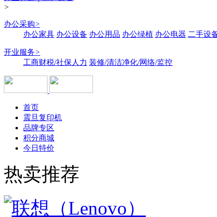
>
办公采购
>
办公家具
办公设备
办公用品
办公绿植
办公电器
二手设备
开业服务
>
工商财税/社保人力
装修/清洁净化/网络/监控
首页
震旦复印机
品牌专区
积分商城
今日特价
热卖推荐