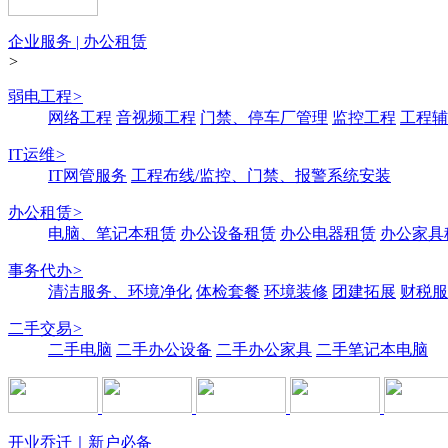
企业服务 | 办公租赁
>
弱电工程
>
网络工程
音视频工程
门禁、停车厂管理
监控工程
工程辅
IT运维
>
IT网管服务
工程布线/监控、门禁、报警系统安装
办公租赁
>
电脑、笔记本租赁
办公设备租赁
办公电器租赁
办公家具
事务代办
>
清洁服务、环境净化
体检套餐
环境装修
团建拓展
财税服
二手交易
>
二手电脑
二手办公设备
二手办公家具
二手笔记本电脑
开业乔迁｜新户必备