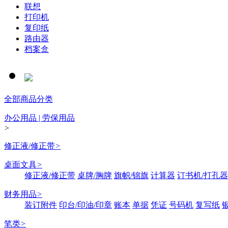
联想
打印机
复印纸
路由器
档案盒
全部商品分类
办公用品 | 劳保用品
>
修正液/修正带
>
桌面文具
>
修正液/修正带
桌牌/胸牌
旗帜/锦旗
计算器
订书机/打孔器
财务用品
>
装订附件
印台/印油/印章
账本
单据
凭证
号码机
复写纸
笔类
>