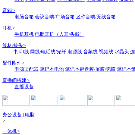
音箱
>
电脑音箱
会议音响/广场音箱
迷你音响/无线音箱
耳机
>
手机耳机
电脑耳机（入耳/头戴）
线材/接头
>
打印线
网线/电话线/光纤
电源线
音频线
视频线
水晶头
连
配件附件
>
电源适配器
笔记本电池
笔记本键盘膜/屏膜/壳膜
笔记本
直播间搭建
>
直播设备
办公设备 | 电脑
>
一体机
>