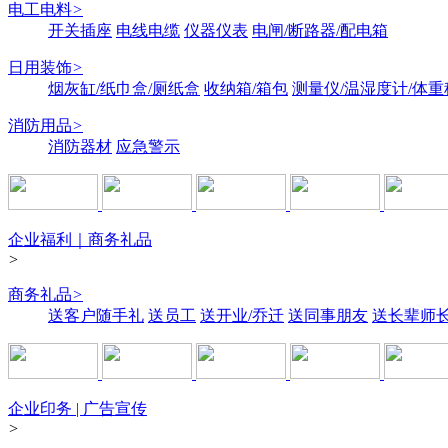
电工电料
>
开关插座
电线电缆
仪器仪表
电闸/断路器/配电箱
日用装饰
>
烟灰缸/纸巾盒/厕纸盒
收纳箱/箱包
测量仪/温湿度计/体重
消防用品
>
消防器材
应急警示
企业福利｜商务礼品
>
商务礼品
>
送客户随手礼
送员工
送开业/乔迁
送同事朋友
送长辈师
企业印务 | 广告宣传
>