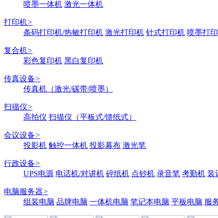
喷墨一体机
激光一体机
打印机
>
条码打印机/热敏打印机
激光打印机
针式打印机
喷墨打印
复合机
>
彩色复印机
黑白复印机
传真设备
>
传真机（激光/碳带/喷墨）
扫描仪
>
高拍仪
扫描仪（平板式/馈纸式）
会议设备
>
投影机
触控一体机
投影幕布
激光笔
行政设备
>
UPS电源
电话机/对讲机
碎纸机
点钞机
录音笔
考勤机
装
电脑服务器
>
组装电脑
品牌电脑
一体机电脑
笔记本电脑
平板电脑
服