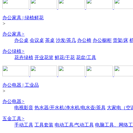
办公家具 | 绿植鲜花
>
办公家具
>
办公桌
会议桌
茶桌
沙发/茶几
办公椅
办公橱柜
货架/床
办公绿植
>
花卉绿植
开业花篮
鲜花/干花
花盆/工具
办公电器 | 工业品
>
办公电器
>
电视影音
热水器/开水机/净水机/电水壶/茶具
大家电（空
五金工具
>
手动工具
工具套装
电动工具/气动工具
电脑工具、网络工