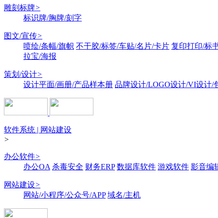
雕刻标牌
>
标识牌/胸牌/刻字
图文/宣传
>
喷绘/条幅/旗帜
不干胶/标签/车贴/名片/卡片
复印打印/标
拉宝/海报
策划/设计
>
设计平面/画册/产品样本册
品牌设计/LOGO设计/VI设计
软件系统 | 网站建设
>
办公软件
>
办公OA
杀毒安全
财务ERP
数据库软件
游戏软件
影音编
网站建设
>
网站/小程序/公众号/APP
域名/主机