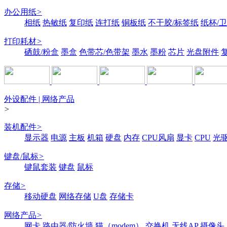
办公用纸
>
相纸
热敏纸
复印纸
连打纸
铜板纸
不干胶/标签纸
纸杯/
打印耗材
>
硒鼓/粉盒
墨盒
色带芯/色带架
墨水
墨粉
芯片
光盘附件
外设配件 | 网络产品
>
装机配件
>
显示器
电源
主板
机箱
硬盘
内存
CPU风扇
显卡
CPU
光
键盘/鼠标
>
键鼠套装
键盘
鼠标
存储
>
移动硬盘
网络存储
U盘
存储卡
网络产品
>
网卡
路由器/防火墙
猫（modem）
交换机
无线AP
摄像头