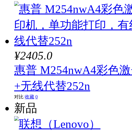
¥2405.0
惠普 M254nwA4
+无线代替252n
对比
收藏
0
新品