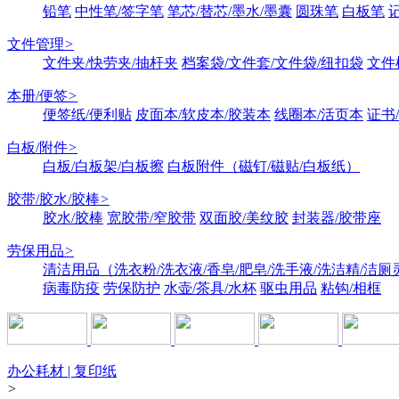
铅笔
中性笔/签字笔
笔芯/替芯/墨水/墨囊
圆珠笔
白板笔
文件管理
>
文件夹/快劳夹/抽杆夹
档案袋/文件套/文件袋/纽扣袋
文件
本册/便签
>
便签纸/便利贴
皮面本/软皮本/胶装本
线圈本/活页本
证书
白板/附件
>
白板/白板架/白板擦
白板附件（磁钉/磁贴/白板纸）
胶带/胶水/胶棒
>
胶水/胶棒
宽胶带/窄胶带
双面胶/美纹胶
封装器/胶带座
劳保用品
>
清洁用品（洗衣粉/洗衣液/香皂/肥皂/洗手液/洗洁精/洁厕
病毒防疫
劳保防护
水壶/茶具/水杯
驱虫用品
粘钩/相框
办公耗材 | 复印纸
>