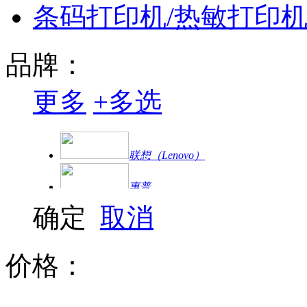
条码打印机/热敏打印
品牌：
更多
+
多选
联想（Lenovo）
惠普
确定
取消
兄弟
佳能 canon
价格：
京瓷