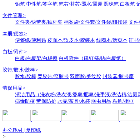
铅笔
中性笔/签字笔
笔芯/替芯/墨水/墨囊
圆珠笔
白板笔
文件管理
>
文件夹/快劳夹/抽杆夹
档案袋/文件套/文件袋/纽扣袋
文件
本册/便签
>
便签纸/便利贴
皮面本/软皮本/胶装本
线圈本/活页本
证书
白板/附件
>
白板/白板架/白板擦
白板附件（磁钉/磁贴/白板纸）
胶带/胶水/胶棒
>
胶水/胶棒
宽胶带/窄胶带
双面胶/美纹胶
封装器/胶带座
劳保用品
>
清洁用品（洗衣粉/洗衣液/香皂/肥皂/洗手液/洗洁精/洁厕
病毒防疫
劳保防护
水壶/茶具/水杯
驱虫用品
粘钩/相框
办公耗材 | 复印纸
>