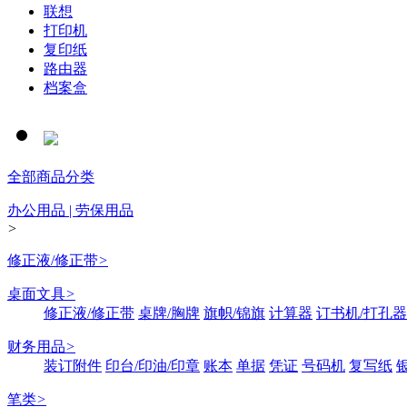
联想
打印机
复印纸
路由器
档案盒
全部商品分类
办公用品 | 劳保用品
>
修正液/修正带
>
桌面文具
>
修正液/修正带
桌牌/胸牌
旗帜/锦旗
计算器
订书机/打孔器
财务用品
>
装订附件
印台/印油/印章
账本
单据
凭证
号码机
复写纸
笔类
>