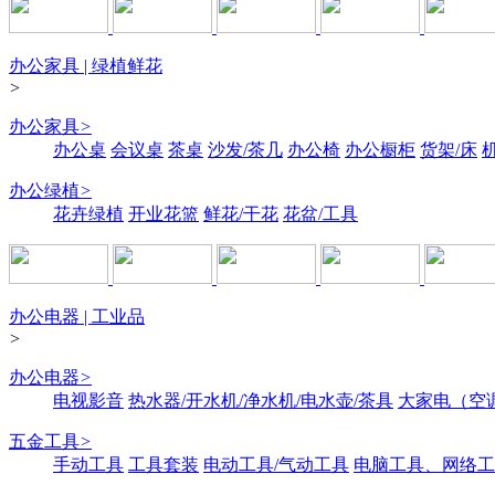
办公家具 | 绿植鲜花
>
办公家具
>
办公桌
会议桌
茶桌
沙发/茶几
办公椅
办公橱柜
货架/床
办公绿植
>
花卉绿植
开业花篮
鲜花/干花
花盆/工具
办公电器 | 工业品
>
办公电器
>
电视影音
热水器/开水机/净水机/电水壶/茶具
大家电（空
五金工具
>
手动工具
工具套装
电动工具/气动工具
电脑工具、网络工