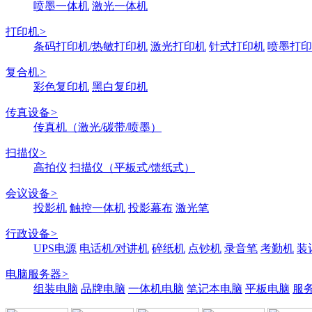
喷墨一体机
激光一体机
打印机
>
条码打印机/热敏打印机
激光打印机
针式打印机
喷墨打印
复合机
>
彩色复印机
黑白复印机
传真设备
>
传真机（激光/碳带/喷墨）
扫描仪
>
高拍仪
扫描仪（平板式/馈纸式）
会议设备
>
投影机
触控一体机
投影幕布
激光笔
行政设备
>
UPS电源
电话机/对讲机
碎纸机
点钞机
录音笔
考勤机
装
电脑服务器
>
组装电脑
品牌电脑
一体机电脑
笔记本电脑
平板电脑
服