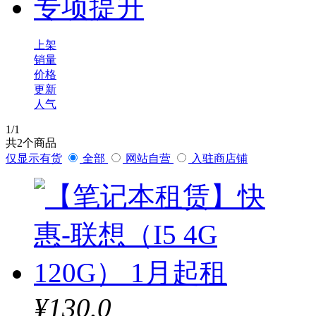
专项提升
上架
销量
价格
更新
人气
1
/1
共
2
个商品
仅显示有货
全部
网站自营
入驻商店铺
¥130.0