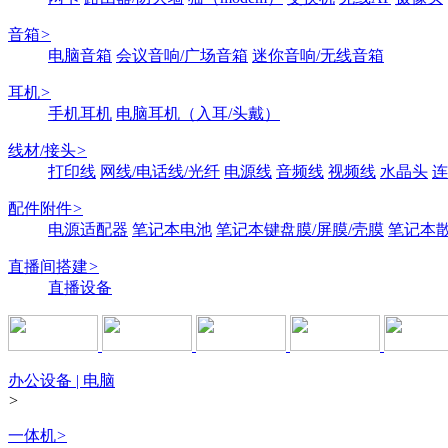
音箱
>
电脑音箱
会议音响/广场音箱
迷你音响/无线音箱
耳机
>
手机耳机
电脑耳机（入耳/头戴）
线材/接头
>
打印线
网线/电话线/光纤
电源线
音频线
视频线
水晶头
连
配件附件
>
电源适配器
笔记本电池
笔记本键盘膜/屏膜/壳膜
笔记本
直播间搭建
>
直播设备
办公设备 | 电脑
>
一体机
>