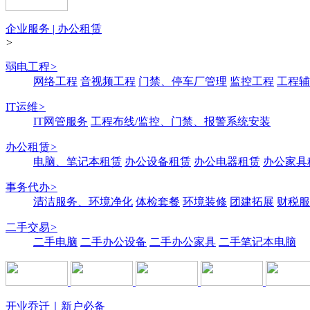
企业服务 | 办公租赁
>
弱电工程
>
网络工程
音视频工程
门禁、停车厂管理
监控工程
工程辅
IT运维
>
IT网管服务
工程布线/监控、门禁、报警系统安装
办公租赁
>
电脑、笔记本租赁
办公设备租赁
办公电器租赁
办公家具
事务代办
>
清洁服务、环境净化
体检套餐
环境装修
团建拓展
财税服
二手交易
>
二手电脑
二手办公设备
二手办公家具
二手笔记本电脑
开业乔迁｜新户必备