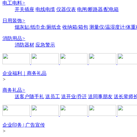
电工电料
>
开关插座
电线电缆
仪器仪表
电闸/断路器/配电箱
日用装饰
>
烟灰缸/纸巾盒/厕纸盒
收纳箱/箱包
测量仪/温湿度计/体重
消防用品
>
消防器材
应急警示
企业福利｜商务礼品
>
商务礼品
>
送客户随手礼
送员工
送开业/乔迁
送同事朋友
送长辈师
企业印务 | 广告宣传
>