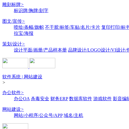
雕刻标牌
>
标识牌/胸牌/刻字
图文/宣传
>
喷绘/条幅/旗帜
不干胶/标签/车贴/名片/卡片
复印打印/标
拉宝/海报
策划/设计
>
设计平面/画册/产品样本册
品牌设计/LOGO设计/VI设计
软件系统 | 网站建设
>
办公软件
>
办公OA
杀毒安全
财务ERP
数据库软件
游戏软件
影音编
网站建设
>
网站/小程序/公众号/APP
域名/主机