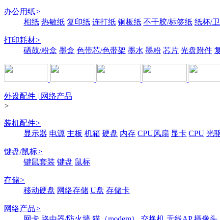
办公用纸
>
相纸
热敏纸
复印纸
连打纸
铜板纸
不干胶/标签纸
纸杯/
打印耗材
>
硒鼓/粉盒
墨盒
色带芯/色带架
墨水
墨粉
芯片
光盘附件
外设配件 | 网络产品
>
装机配件
>
显示器
电源
主板
机箱
硬盘
内存
CPU风扇
显卡
CPU
光
键盘/鼠标
>
键鼠套装
键盘
鼠标
存储
>
移动硬盘
网络存储
U盘
存储卡
网络产品
>
网卡
路由器/防火墙
猫（modem）
交换机
无线AP
摄像头