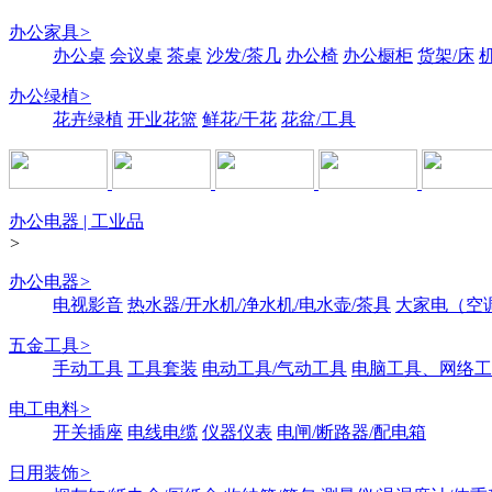
办公家具
>
办公桌
会议桌
茶桌
沙发/茶几
办公椅
办公橱柜
货架/床
办公绿植
>
花卉绿植
开业花篮
鲜花/干花
花盆/工具
办公电器 | 工业品
>
办公电器
>
电视影音
热水器/开水机/净水机/电水壶/茶具
大家电（空
五金工具
>
手动工具
工具套装
电动工具/气动工具
电脑工具、网络工
电工电料
>
开关插座
电线电缆
仪器仪表
电闸/断路器/配电箱
日用装饰
>