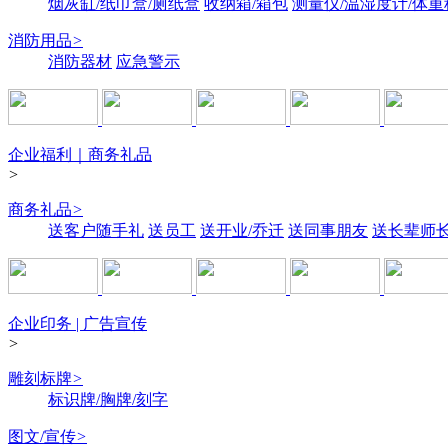
烟灰缸/纸巾盒/厕纸盒
收纳箱/箱包
测量仪/温湿度计/体重
消防用品
>
消防器材
应急警示
企业福利｜商务礼品
>
商务礼品
>
送客户随手礼
送员工
送开业/乔迁
送同事朋友
送长辈师
企业印务 | 广告宣传
>
雕刻标牌
>
标识牌/胸牌/刻字
图文/宣传
>