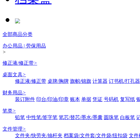
全部商品分类
办公用品 | 劳保用品
>
修正液/修正带
>
桌面文具
>
修正液/修正带
桌牌/胸牌
旗帜/锦旗
计算器
订书机/打孔器
财务用品
>
装订附件
印台/印油/印章
账本
单据
凭证
号码机
复写纸
笔类
>
铅笔
中性笔/签字笔
笔芯/替芯/墨水/墨囊
圆珠笔
白板笔
文件管理
>
文件夹/快劳夹/抽杆夹
档案袋/文件套/文件袋/纽扣袋
文件