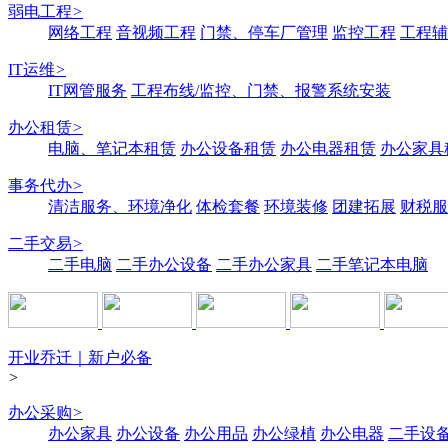
弱电工程
>
网络工程
音视频工程
门禁、停车厂管理
监控工程
工程辅
IT运维
>
IT网管服务
工程布线/监控、门禁、报警系统安装
办公租赁
>
电脑、笔记本租赁
办公设备租赁
办公电器租赁
办公家具
事务代办
>
清洁服务、环境净化
体检套餐
环境装修
团建拓展
财税服
二手交易
>
二手电脑
二手办公设备
二手办公家具
二手笔记本电脑
开业乔迁｜新户必备
>
办公采购
>
办公家具
办公设备
办公用品
办公绿植
办公电器
二手设备