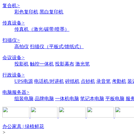
复合机
>
彩色复印机
黑白复印机
传真设备
>
传真机（激光/碳带/喷墨）
扫描仪
>
高拍仪
扫描仪（平板式/馈纸式）
会议设备
>
投影机
触控一体机
投影幕布
激光笔
行政设备
>
UPS电源
电话机/对讲机
碎纸机
点钞机
录音笔
考勤机
装
电脑服务器
>
组装电脑
品牌电脑
一体机电脑
笔记本电脑
平板电脑
服
办公家具 | 绿植鲜花
>