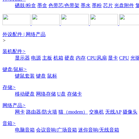
硒鼓/粉盒
墨盒
色带芯/色带架
墨水
墨粉
芯片
光盘附件
外设配件 | 网络产品
>
装机配件
>
显示器
电源
主板
机箱
硬盘
内存
CPU风扇
显卡
CPU
光
键盘/鼠标
>
键鼠套装
键盘
鼠标
存储
>
移动硬盘
网络存储
U盘
存储卡
网络产品
>
网卡
路由器/防火墙
猫（modem）
交换机
无线AP
摄像头
音箱
>
电脑音箱
会议音响/广场音箱
迷你音响/无线音箱