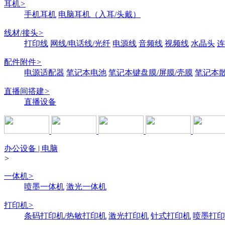
耳机
>
手机耳机
电脑耳机（入耳/头戴）
线材/接头
>
打印线
网线/电话线/光纤
电源线
音频线
视频线
水晶头
连
配件附件
>
电源适配器
笔记本电池
笔记本键盘膜/屏膜/壳膜
笔记本
直播间搭建
>
直播设备
办公设备 | 电脑
>
一体机
>
喷墨一体机
激光一体机
打印机
>
条码打印机/热敏打印机
激光打印机
针式打印机
喷墨打印