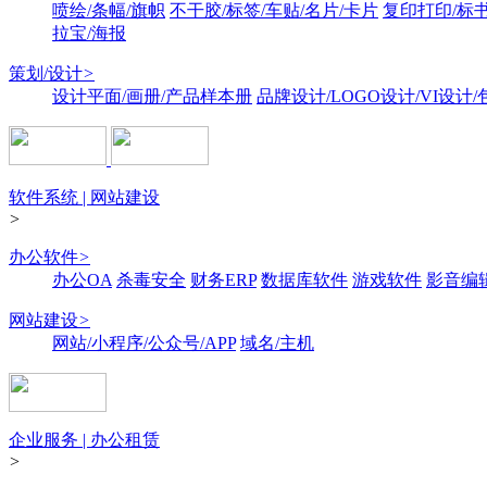
喷绘/条幅/旗帜
不干胶/标签/车贴/名片/卡片
复印打印/标
拉宝/海报
策划/设计
>
设计平面/画册/产品样本册
品牌设计/LOGO设计/VI设计
软件系统 | 网站建设
>
办公软件
>
办公OA
杀毒安全
财务ERP
数据库软件
游戏软件
影音编
网站建设
>
网站/小程序/公众号/APP
域名/主机
企业服务 | 办公租赁
>