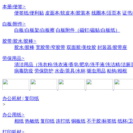
本册/便签
>
便签纸/便利贴
皮面本/软皮本/胶装本
线圈本/活页本
证书
白板/附件
>
白板/白板架/白板擦
白板附件（磁钉/磁贴/白板纸）
胶带/胶水/胶棒
>
胶水/胶棒
宽胶带/窄胶带
双面胶/美纹胶
封装器/胶带座
劳保用品
>
清洁用品（洗衣粉/洗衣液/香皂/肥皂/洗手液/洗洁精/洁厕
病毒防疫
劳保防护
水壶/茶具/水杯
驱虫用品
粘钩/相框
办公耗材 | 复印纸
>
办公用纸
>
相纸
热敏纸
复印纸
连打纸
铜板纸
不干胶/标签纸
纸杯/
打印耗材
>