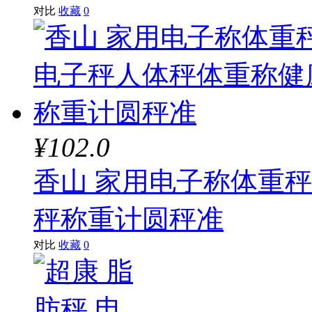
对比
收藏
0
¥102.0
香山 家用电子称体重
秤称重计圆秤准
对比
收藏
0