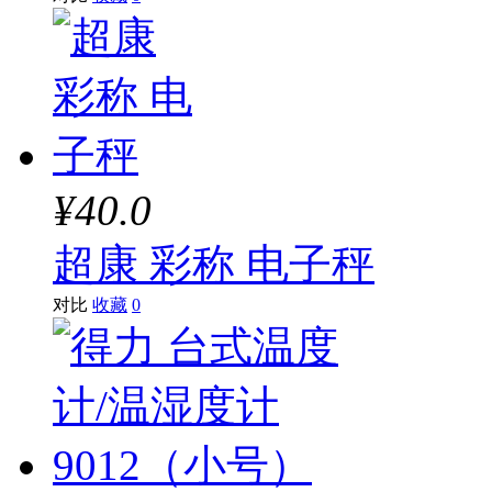
¥40.0
超康 彩称 电子秤
对比
收藏
0