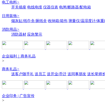
电工电料
>
开关插座
电线电缆
仪器仪表
电闸/断路器/配电箱
日用装饰
>
烟灰缸/纸巾盒/厕纸盒
收纳箱/箱包
测量仪/温湿度计/体重
消防用品
>
消防器材
应急警示
企业福利｜商务礼品
>
商务礼品
>
送客户随手礼
送员工
送开业/乔迁
送同事朋友
送长辈师
企业印务 | 广告宣传
>