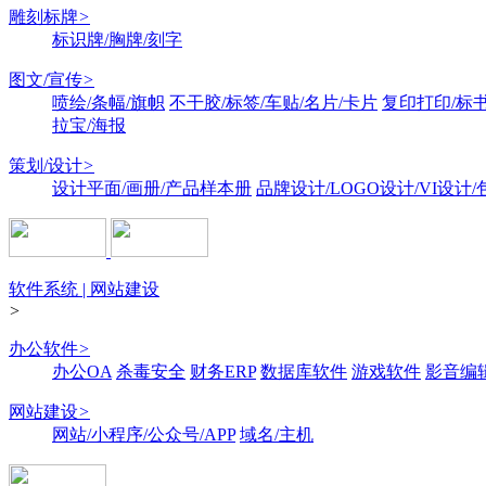
雕刻标牌
>
标识牌/胸牌/刻字
图文/宣传
>
喷绘/条幅/旗帜
不干胶/标签/车贴/名片/卡片
复印打印/标
拉宝/海报
策划/设计
>
设计平面/画册/产品样本册
品牌设计/LOGO设计/VI设计
软件系统 | 网站建设
>
办公软件
>
办公OA
杀毒安全
财务ERP
数据库软件
游戏软件
影音编
网站建设
>
网站/小程序/公众号/APP
域名/主机