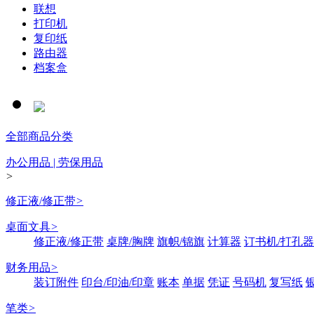
联想
打印机
复印纸
路由器
档案盒
全部商品分类
办公用品 | 劳保用品
>
修正液/修正带
>
桌面文具
>
修正液/修正带
桌牌/胸牌
旗帜/锦旗
计算器
订书机/打孔器
财务用品
>
装订附件
印台/印油/印章
账本
单据
凭证
号码机
复写纸
笔类
>