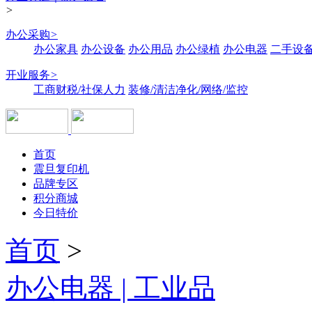
>
办公采购
>
办公家具
办公设备
办公用品
办公绿植
办公电器
二手设备
开业服务
>
工商财税/社保人力
装修/清洁净化/网络/监控
首页
震旦复印机
品牌专区
积分商城
今日特价
首页
>
办公电器 | 工业品