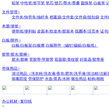
铅笔
中性笔/签字笔
笔芯/替芯/墨水/墨囊
圆珠笔
白板笔
文件管理
>
文件夹/快劳夹/抽杆夹
档案袋/文件套/文件袋/纽扣袋
文件
本册/便签
>
便签纸/便利贴
皮面本/软皮本/胶装本
线圈本/活页本
证书
白板/附件
>
白板/白板架/白板擦
白板附件（磁钉/磁贴/白板纸）
胶带/胶水/胶棒
>
胶水/胶棒
宽胶带/窄胶带
双面胶/美纹胶
封装器/胶带座
劳保用品
>
清洁用品（洗衣粉/洗衣液/香皂/肥皂/洗手液/洗洁精/洁厕
病毒防疫
劳保防护
水壶/茶具/水杯
驱虫用品
粘钩/相框
办公耗材 | 复印纸
>