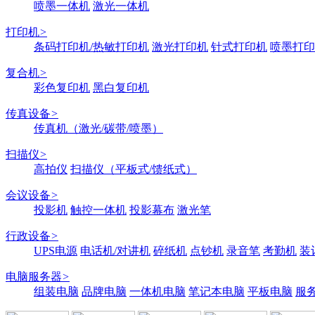
喷墨一体机
激光一体机
打印机
>
条码打印机/热敏打印机
激光打印机
针式打印机
喷墨打印
复合机
>
彩色复印机
黑白复印机
传真设备
>
传真机（激光/碳带/喷墨）
扫描仪
>
高拍仪
扫描仪（平板式/馈纸式）
会议设备
>
投影机
触控一体机
投影幕布
激光笔
行政设备
>
UPS电源
电话机/对讲机
碎纸机
点钞机
录音笔
考勤机
装
电脑服务器
>
组装电脑
品牌电脑
一体机电脑
笔记本电脑
平板电脑
服