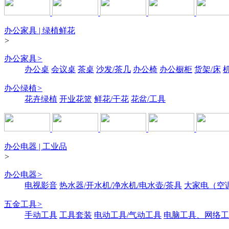
办公家具 | 绿植鲜花
>
办公家具
>
办公桌
会议桌
茶桌
沙发/茶几
办公椅
办公橱柜
货架/床
办公绿植
>
花卉绿植
开业花篮
鲜花/干花
花盆/工具
办公电器 | 工业品
>
办公电器
>
电视影音
热水器/开水机/净水机/电水壶/茶具
大家电（空
五金工具
>
手动工具
工具套装
电动工具/气动工具
电脑工具、网络工