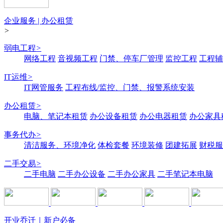
企业服务 | 办公租赁
>
弱电工程
>
网络工程
音视频工程
门禁、停车厂管理
监控工程
工程辅
IT运维
>
IT网管服务
工程布线/监控、门禁、报警系统安装
办公租赁
>
电脑、笔记本租赁
办公设备租赁
办公电器租赁
办公家具
事务代办
>
清洁服务、环境净化
体检套餐
环境装修
团建拓展
财税服
二手交易
>
二手电脑
二手办公设备
二手办公家具
二手笔记本电脑
开业乔迁｜新户必备