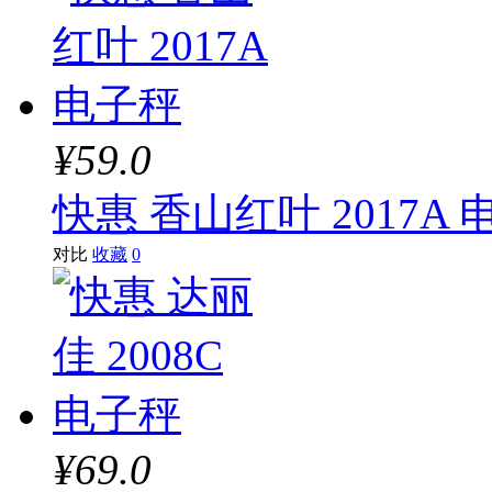
¥59.0
快惠 香山红叶 2017A
对比
收藏
0
¥69.0