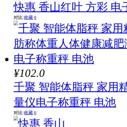
快惠 香山红叶 方彩 电
对比
收藏
0
¥102.0
千聚 智能体脂秤 家
量仪电子称重秤 电池
对比
收藏
0