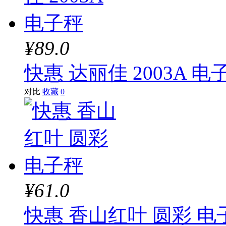
¥89.0
快惠 达丽佳 2003A 电
对比
收藏
0
¥61.0
快惠 香山红叶 圆彩 电