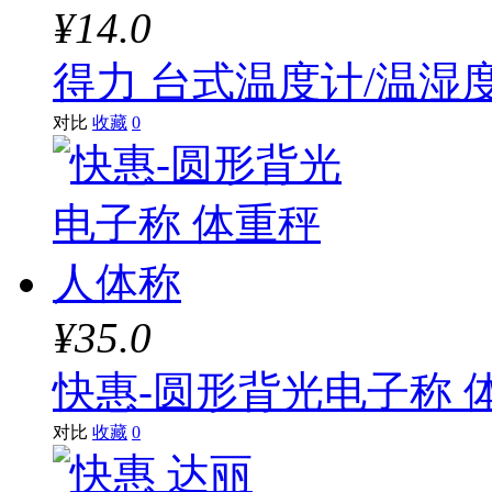
¥14.0
得力 台式温度计/温湿度
对比
收藏
0
¥35.0
快惠-圆形背光电子称 
对比
收藏
0