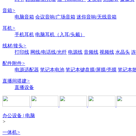
音箱
>
电脑音箱
会议音响/广场音箱
迷你音响/无线音箱
耳机
>
手机耳机
电脑耳机（入耳/头戴）
线材/接头
>
打印线
网线/电话线/光纤
电源线
音频线
视频线
水晶头
连
配件附件
>
电源适配器
笔记本电池
笔记本键盘膜/屏膜/壳膜
笔记本
直播间搭建
>
直播设备
办公设备 | 电脑
>
一体机
>