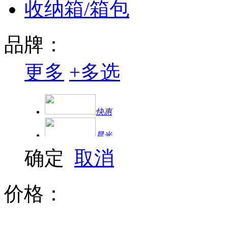
收纳箱/箱包
品牌：
更多
+
多选
快惠
晨光
确定
取消
得力
超康
价格：
千聚