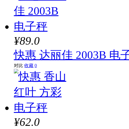
¥89.0
快惠 达丽佳 2003B 电
对比
收藏
0
¥62.0