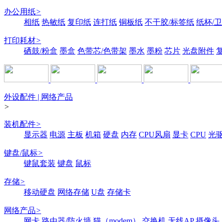
办公用纸
>
相纸
热敏纸
复印纸
连打纸
铜板纸
不干胶/标签纸
纸杯/
打印耗材
>
硒鼓/粉盒
墨盒
色带芯/色带架
墨水
墨粉
芯片
光盘附件
外设配件 | 网络产品
>
装机配件
>
显示器
电源
主板
机箱
硬盘
内存
CPU风扇
显卡
CPU
光
键盘/鼠标
>
键鼠套装
键盘
鼠标
存储
>
移动硬盘
网络存储
U盘
存储卡
网络产品
>
网卡
路由器/防火墙
猫（modem）
交换机
无线AP
摄像头