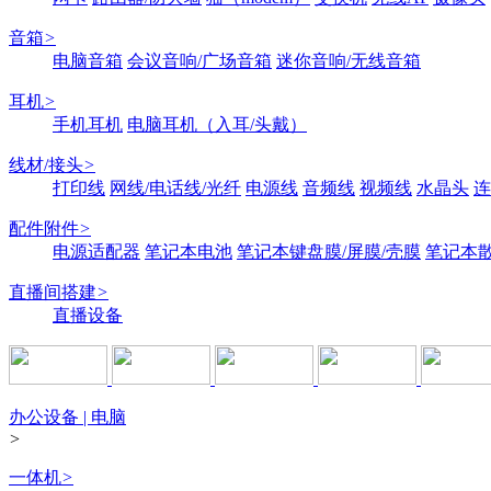
音箱
>
电脑音箱
会议音响/广场音箱
迷你音响/无线音箱
耳机
>
手机耳机
电脑耳机（入耳/头戴）
线材/接头
>
打印线
网线/电话线/光纤
电源线
音频线
视频线
水晶头
连
配件附件
>
电源适配器
笔记本电池
笔记本键盘膜/屏膜/壳膜
笔记本
直播间搭建
>
直播设备
办公设备 | 电脑
>
一体机
>