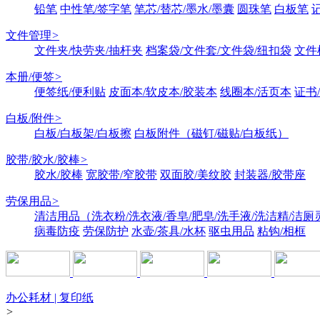
铅笔
中性笔/签字笔
笔芯/替芯/墨水/墨囊
圆珠笔
白板笔
文件管理
>
文件夹/快劳夹/抽杆夹
档案袋/文件套/文件袋/纽扣袋
文件
本册/便签
>
便签纸/便利贴
皮面本/软皮本/胶装本
线圈本/活页本
证书
白板/附件
>
白板/白板架/白板擦
白板附件（磁钉/磁贴/白板纸）
胶带/胶水/胶棒
>
胶水/胶棒
宽胶带/窄胶带
双面胶/美纹胶
封装器/胶带座
劳保用品
>
清洁用品（洗衣粉/洗衣液/香皂/肥皂/洗手液/洗洁精/洁厕
病毒防疫
劳保防护
水壶/茶具/水杯
驱虫用品
粘钩/相框
办公耗材 | 复印纸
>