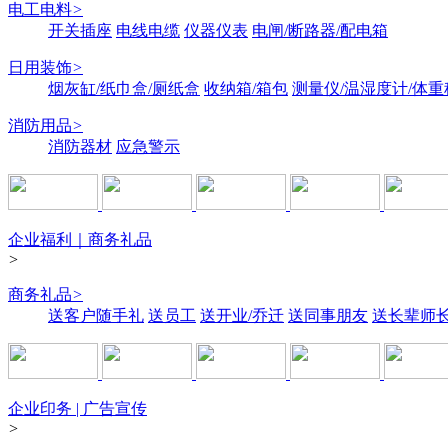
电工电料
>
开关插座
电线电缆
仪器仪表
电闸/断路器/配电箱
日用装饰
>
烟灰缸/纸巾盒/厕纸盒
收纳箱/箱包
测量仪/温湿度计/体重
消防用品
>
消防器材
应急警示
企业福利｜商务礼品
>
商务礼品
>
送客户随手礼
送员工
送开业/乔迁
送同事朋友
送长辈师
企业印务 | 广告宣传
>