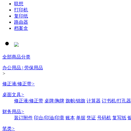
联想
打印机
复印纸
路由器
档案盒
全部商品分类
办公用品 | 劳保用品
>
修正液/修正带
>
桌面文具
>
修正液/修正带
桌牌/胸牌
旗帜/锦旗
计算器
订书机/打孔器
财务用品
>
装订附件
印台/印油/印章
账本
单据
凭证
号码机
复写纸
笔类
>