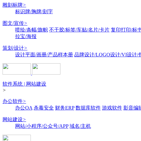
雕刻标牌
>
标识牌/胸牌/刻字
图文/宣传
>
喷绘/条幅/旗帜
不干胶/标签/车贴/名片/卡片
复印打印/标
拉宝/海报
策划/设计
>
设计平面/画册/产品样本册
品牌设计/LOGO设计/VI设计
软件系统 | 网站建设
>
办公软件
>
办公OA
杀毒安全
财务ERP
数据库软件
游戏软件
影音编
网站建设
>
网站/小程序/公众号/APP
域名/主机