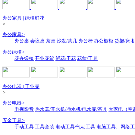
办公家具 | 绿植鲜花
>
办公家具
>
办公桌
会议桌
茶桌
沙发/茶几
办公椅
办公橱柜
货架/床
办公绿植
>
花卉绿植
开业花篮
鲜花/干花
花盆/工具
办公电器 | 工业品
>
办公电器
>
电视影音
热水器/开水机/净水机/电水壶/茶具
大家电（空
五金工具
>
手动工具
工具套装
电动工具/气动工具
电脑工具、网络工