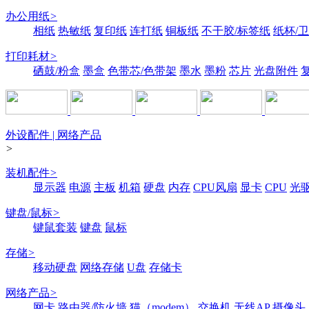
办公用纸
>
相纸
热敏纸
复印纸
连打纸
铜板纸
不干胶/标签纸
纸杯/
打印耗材
>
硒鼓/粉盒
墨盒
色带芯/色带架
墨水
墨粉
芯片
光盘附件
外设配件 | 网络产品
>
装机配件
>
显示器
电源
主板
机箱
硬盘
内存
CPU风扇
显卡
CPU
光
键盘/鼠标
>
键鼠套装
键盘
鼠标
存储
>
移动硬盘
网络存储
U盘
存储卡
网络产品
>
网卡
路由器/防火墙
猫（modem）
交换机
无线AP
摄像头