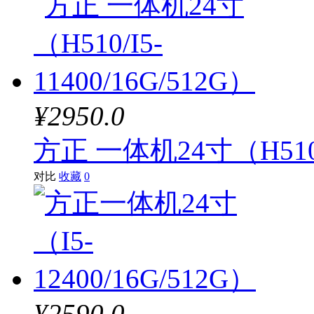
¥2950.0
方正 一体机24寸（H510/I
对比
收藏
0
¥2590.0