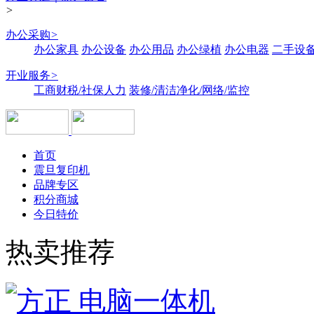
>
办公采购
>
办公家具
办公设备
办公用品
办公绿植
办公电器
二手设备
开业服务
>
工商财税/社保人力
装修/清洁净化/网络/监控
首页
震旦复印机
品牌专区
积分商城
今日特价
热卖推荐