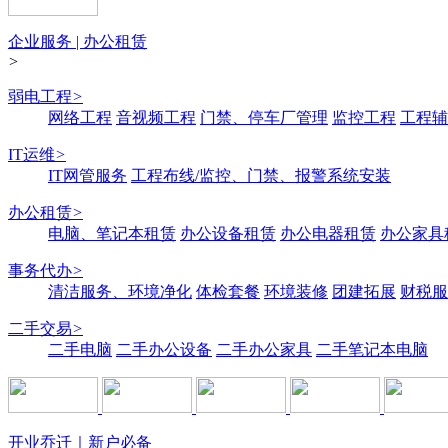
企业服务 | 办公租赁
>
弱电工程
>
网络工程
音视频工程
门禁、停车厂管理
监控工程
工程辅
IT运维
>
IT网管服务
工程布线/监控、门禁、报警系统安装
办公租赁
>
电脑、笔记本租赁
办公设备租赁
办公电器租赁
办公家具
事务代办
>
清洁服务、环境净化
体检套餐
环境装修
团建拓展
财税服
二手交易
>
二手电脑
二手办公设备
二手办公家具
二手笔记本电脑
开业乔迁｜新户必备