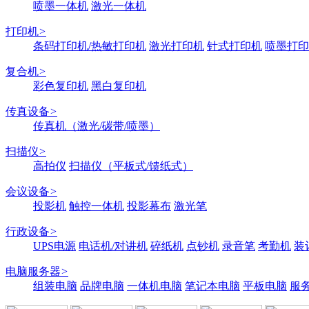
喷墨一体机
激光一体机
打印机
>
条码打印机/热敏打印机
激光打印机
针式打印机
喷墨打印
复合机
>
彩色复印机
黑白复印机
传真设备
>
传真机（激光/碳带/喷墨）
扫描仪
>
高拍仪
扫描仪（平板式/馈纸式）
会议设备
>
投影机
触控一体机
投影幕布
激光笔
行政设备
>
UPS电源
电话机/对讲机
碎纸机
点钞机
录音笔
考勤机
装
电脑服务器
>
组装电脑
品牌电脑
一体机电脑
笔记本电脑
平板电脑
服