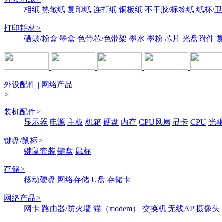
相纸
热敏纸
复印纸
连打纸
铜板纸
不干胶/标签纸
纸杯/
打印耗材
>
硒鼓/粉盒
墨盒
色带芯/色带架
墨水
墨粉
芯片
光盘附件
外设配件 | 网络产品
>
装机配件
>
显示器
电源
主板
机箱
硬盘
内存
CPU风扇
显卡
CPU
光
键盘/鼠标
>
键鼠套装
键盘
鼠标
存储
>
移动硬盘
网络存储
U盘
存储卡
网络产品
>
网卡
路由器/防火墙
猫（modem）
交换机
无线AP
摄像头