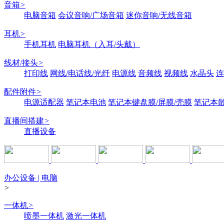
音箱
>
电脑音箱
会议音响/广场音箱
迷你音响/无线音箱
耳机
>
手机耳机
电脑耳机（入耳/头戴）
线材/接头
>
打印线
网线/电话线/光纤
电源线
音频线
视频线
水晶头
连
配件附件
>
电源适配器
笔记本电池
笔记本键盘膜/屏膜/壳膜
笔记本
直播间搭建
>
直播设备
办公设备 | 电脑
>
一体机
>
喷墨一体机
激光一体机