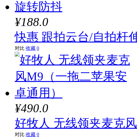
¥188.0
快惠 跟拍云台/自拍杆
对比
收藏
0
¥490.0
好牧人 无线领夹麦克
对比
收藏
0