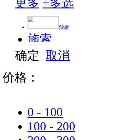
更多
+
多选
快惠
施索
确定
取消
播客莱
价格：
0 - 100
100 - 200