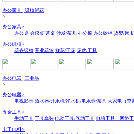
办公家具 | 绿植鲜花
>
办公家具
>
办公桌
会议桌
茶桌
沙发/茶几
办公椅
办公橱柜
货架/床
办公绿植
>
花卉绿植
开业花篮
鲜花/干花
花盆/工具
办公电器 | 工业品
>
办公电器
>
电视影音
热水器/开水机/净水机/电水壶/茶具
大家电（空
五金工具
>
手动工具
工具套装
电动工具/气动工具
电脑工具、网络工
电工电料
>