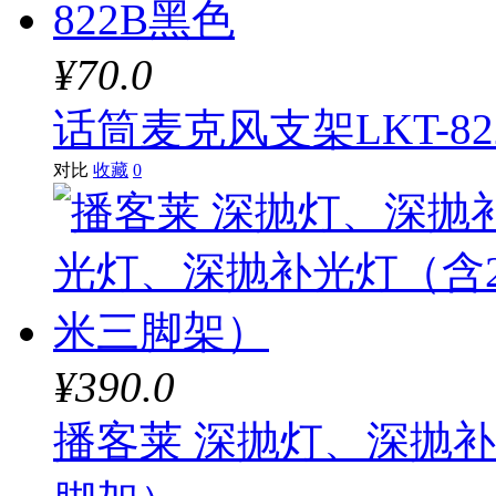
¥70.0
话筒麦克风支架LKT-82
对比
收藏
0
¥390.0
播客莱 深抛灯、深抛补