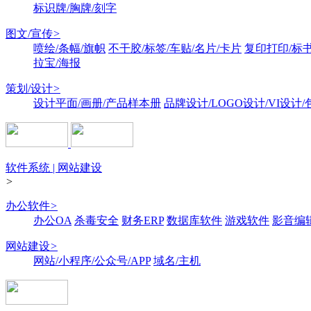
标识牌/胸牌/刻字
图文/宣传
>
喷绘/条幅/旗帜
不干胶/标签/车贴/名片/卡片
复印打印/标
拉宝/海报
策划/设计
>
设计平面/画册/产品样本册
品牌设计/LOGO设计/VI设计
软件系统 | 网站建设
>
办公软件
>
办公OA
杀毒安全
财务ERP
数据库软件
游戏软件
影音编
网站建设
>
网站/小程序/公众号/APP
域名/主机