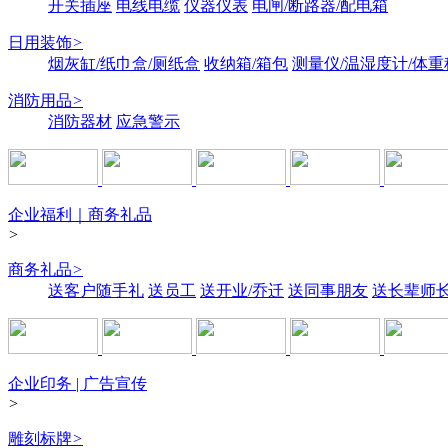
开关插座
电线电缆
仪器仪表
电闸/断路器/配电箱
日用装饰
>
烟灰缸/纸巾盒/厕纸盒
收纳箱/箱包
测量仪/温湿度计/体重
消防用品
>
消防器材
应急警示
企业福利｜商务礼品
>
商务礼品
>
送客户随手礼
送员工
送开业/乔迁
送同事朋友
送长辈师
企业印务 | 广告宣传
>
雕刻标牌
>