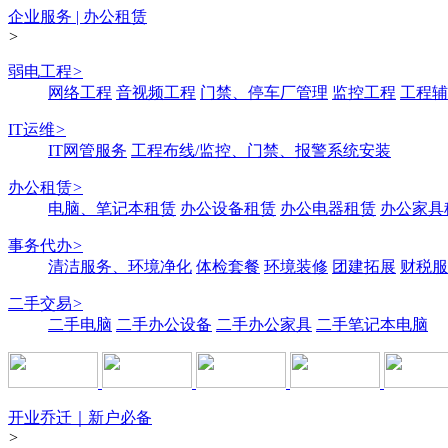
企业服务 | 办公租赁
>
弱电工程
>
网络工程
音视频工程
门禁、停车厂管理
监控工程
工程辅
IT运维
>
IT网管服务
工程布线/监控、门禁、报警系统安装
办公租赁
>
电脑、笔记本租赁
办公设备租赁
办公电器租赁
办公家具
事务代办
>
清洁服务、环境净化
体检套餐
环境装修
团建拓展
财税服
二手交易
>
二手电脑
二手办公设备
二手办公家具
二手笔记本电脑
开业乔迁｜新户必备
>