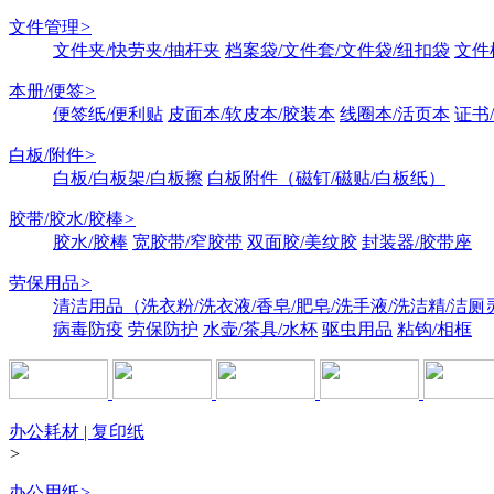
文件管理
>
文件夹/快劳夹/抽杆夹
档案袋/文件套/文件袋/纽扣袋
文件
本册/便签
>
便签纸/便利贴
皮面本/软皮本/胶装本
线圈本/活页本
证书
白板/附件
>
白板/白板架/白板擦
白板附件（磁钉/磁贴/白板纸）
胶带/胶水/胶棒
>
胶水/胶棒
宽胶带/窄胶带
双面胶/美纹胶
封装器/胶带座
劳保用品
>
清洁用品（洗衣粉/洗衣液/香皂/肥皂/洗手液/洗洁精/洁厕
病毒防疫
劳保防护
水壶/茶具/水杯
驱虫用品
粘钩/相框
办公耗材 | 复印纸
>
办公用纸
>