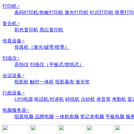
打印机
>
条码打印机/热敏打印机
激光打印机
针式打印机
喷墨打印
复合机
>
彩色复印机
黑白复印机
传真设备
>
传真机（激光/碳带/喷墨）
扫描仪
>
高拍仪
扫描仪（平板式/馈纸式）
会议设备
>
投影机
触控一体机
投影幕布
激光笔
行政设备
>
UPS电源
电话机/对讲机
碎纸机
点钞机
录音笔
考勤机
装
电脑服务器
>
组装电脑
品牌电脑
一体机电脑
笔记本电脑
平板电脑
服