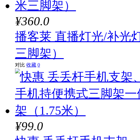
¥360.0
播客莱 直播灯光/补光灯
三脚架）
对比
收藏
0
¥99.0