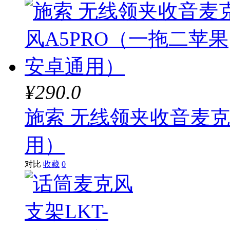
¥290.0
施索 无线领夹收音麦克
用）
对比
收藏
0