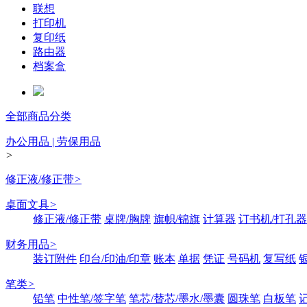
联想
打印机
复印纸
路由器
档案盒
全部商品分类
办公用品 | 劳保用品
>
修正液/修正带
>
桌面文具
>
修正液/修正带
桌牌/胸牌
旗帜/锦旗
计算器
订书机/打孔器
财务用品
>
装订附件
印台/印油/印章
账本
单据
凭证
号码机
复写纸
笔类
>
铅笔
中性笔/签字笔
笔芯/替芯/墨水/墨囊
圆珠笔
白板笔