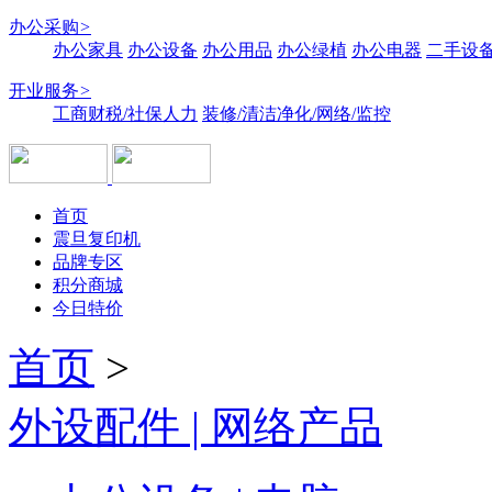
办公采购
>
办公家具
办公设备
办公用品
办公绿植
办公电器
二手设备
开业服务
>
工商财税/社保人力
装修/清洁净化/网络/监控
首页
震旦复印机
品牌专区
积分商城
今日特价
首页
>
外设配件 | 网络产品