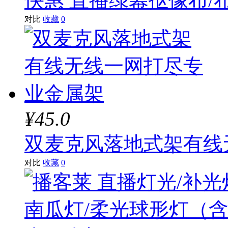
快惠 直播绿幕抠像布/
对比
收藏
0
¥45.0
双麦克风落地式架有线
对比
收藏
0