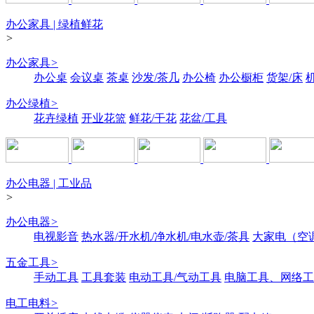
办公家具 | 绿植鲜花
>
办公家具
>
办公桌
会议桌
茶桌
沙发/茶几
办公椅
办公橱柜
货架/床
办公绿植
>
花卉绿植
开业花篮
鲜花/干花
花盆/工具
办公电器 | 工业品
>
办公电器
>
电视影音
热水器/开水机/净水机/电水壶/茶具
大家电（空
五金工具
>
手动工具
工具套装
电动工具/气动工具
电脑工具、网络工
电工电料
>