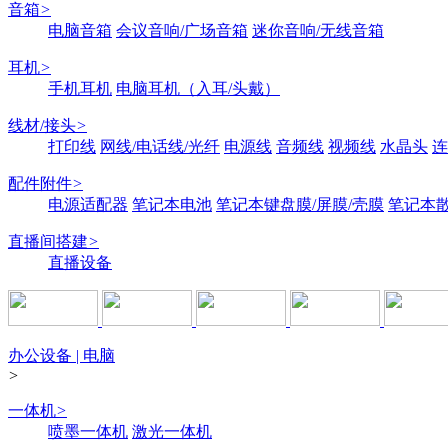
音箱
>
电脑音箱
会议音响/广场音箱
迷你音响/无线音箱
耳机
>
手机耳机
电脑耳机（入耳/头戴）
线材/接头
>
打印线
网线/电话线/光纤
电源线
音频线
视频线
水晶头
连
配件附件
>
电源适配器
笔记本电池
笔记本键盘膜/屏膜/壳膜
笔记本
直播间搭建
>
直播设备
办公设备 | 电脑
>
一体机
>
喷墨一体机
激光一体机