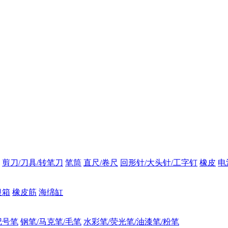
剪刀/刀具/转笔刀
笔筒
直尺/卷尺
回形针/大头针/工字钉
橡皮
电
银箱
橡皮筋
海绵缸
记号笔
钢笔/马克笔/毛笔
水彩笔/荧光笔/油漆笔/粉笔