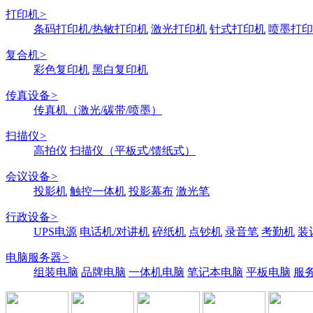
打印机
>
条码打印机/热敏打印机
激光打印机
针式打印机
喷墨打印
复合机
>
彩色复印机
黑白复印机
传真设备
>
传真机（激光/碳带/喷墨）
扫描仪
>
高拍仪
扫描仪（平板式/馈纸式）
会议设备
>
投影机
触控一体机
投影幕布
激光笔
行政设备
>
UPS电源
电话机/对讲机
碎纸机
点钞机
录音笔
考勤机
装
电脑服务器
>
组装电脑
品牌电脑
一体机电脑
笔记本电脑
平板电脑
服