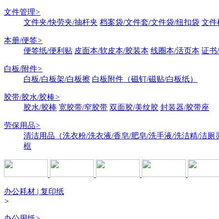
文件管理
>
文件夹/快劳夹/抽杆夹
档案袋/文件套/文件袋/纽扣袋
文件
本册/便签
>
便签纸/便利贴
皮面本/软皮本/胶装本
线圈本/活页本
证书
白板/附件
>
白板/白板架/白板擦
白板附件（磁钉/磁贴/白板纸）
胶带/胶水/胶棒
>
胶水/胶棒
宽胶带/窄胶带
双面胶/美纹胶
封装器/胶带座
劳保用品
>
清洁用品（洗衣粉/洗衣液/香皂/肥皂/洗手液/洗洁精/洁厕
框
办公耗材 | 复印纸
>
办公用纸
>