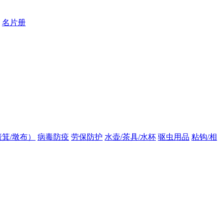
名片册
箕/墩布）
病毒防疫
劳保防护
水壶/茶具/水杯
驱虫用品
粘钩/相