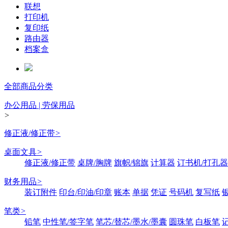
联想
打印机
复印纸
路由器
档案盒
全部商品分类
办公用品 | 劳保用品
>
修正液/修正带
>
桌面文具
>
修正液/修正带
桌牌/胸牌
旗帜/锦旗
计算器
订书机/打孔器
财务用品
>
装订附件
印台/印油/印章
账本
单据
凭证
号码机
复写纸
笔类
>
铅笔
中性笔/签字笔
笔芯/替芯/墨水/墨囊
圆珠笔
白板笔