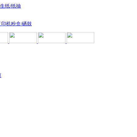
卫生纸/纸抽
复印机粉盒/硒鼓
驱