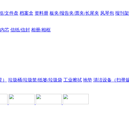
框/文件盘
档案盒
资料册
板夹/报告夹/票夹/长尾夹
风琴包
报刊架
/内芯
信纸/信封
相册/相框
灵）
垃圾桶/垃圾筐/纸篓/垃圾袋
工业擦拭
地垫
清洁设备（扫帚簸