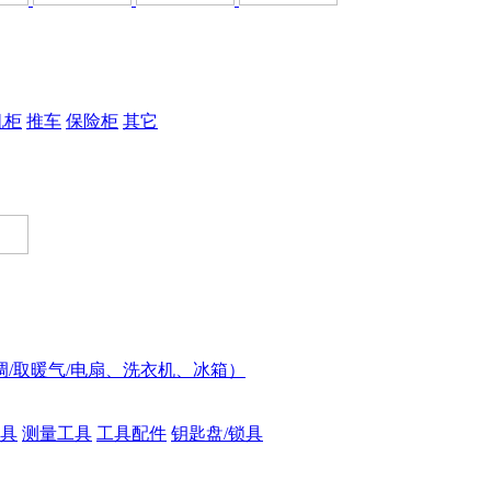
机柜
推车
保险柜
其它
调/取暖气/电扇、洗衣机、冰箱）
具
测量工具
工具配件
钥匙盘/锁具