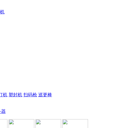
机
订机
塑封机
扫码枪
巡更棒
务器