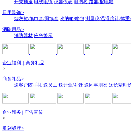
开关插座
电线电缆
仪器仪表
电闸/断路器/配电箱
日用装饰
>
烟灰缸/纸巾盒/厕纸盒
收纳箱/箱包
测量仪/温湿度计/体重
消防用品
>
消防器材
应急警示
企业福利｜商务礼品
>
商务礼品
>
送客户随手礼
送员工
送开业/乔迁
送同事朋友
送长辈师
企业印务 | 广告宣传
>
雕刻标牌
>