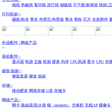
相纸
热敏纸
复印纸
连打纸
铜板纸
不干胶/标签纸
纸杯/
打印耗材
>
硒鼓/粉盒
墨盒
色带芯/色带架
墨水
墨粉
芯片
光盘附件
外设配件 | 网络产品
>
装机配件
>
显示器
电源
主板
机箱
硬盘
内存
CPU风扇
显卡
CPU
光
键盘/鼠标
>
键鼠套装
键盘
鼠标
存储
>
移动硬盘
网络存储
U盘
存储卡
网络产品
>
网卡
路由器/防火墙
猫（modem）
交换机
无线AP
摄像头