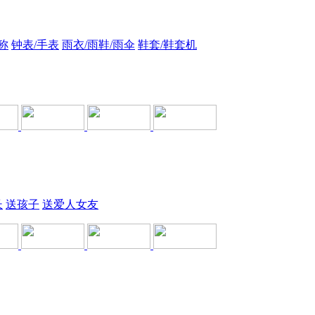
称
钟表/手表
雨衣/雨鞋/雨伞
鞋套/鞋套机
长
送孩子
送爱人女友