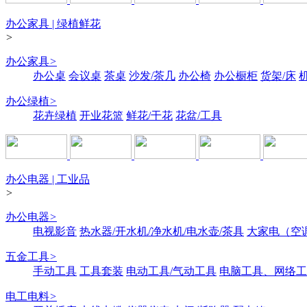
办公家具 | 绿植鲜花
>
办公家具
>
办公桌
会议桌
茶桌
沙发/茶几
办公椅
办公橱柜
货架/床
办公绿植
>
花卉绿植
开业花篮
鲜花/干花
花盆/工具
办公电器 | 工业品
>
办公电器
>
电视影音
热水器/开水机/净水机/电水壶/茶具
大家电（空
五金工具
>
手动工具
工具套装
电动工具/气动工具
电脑工具、网络工
电工电料
>