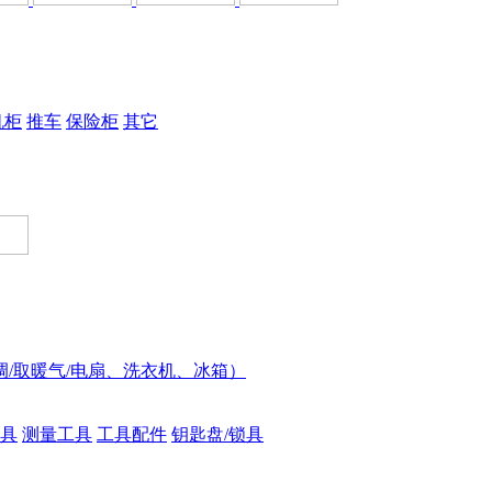
机柜
推车
保险柜
其它
调/取暖气/电扇、洗衣机、冰箱）
具
测量工具
工具配件
钥匙盘/锁具