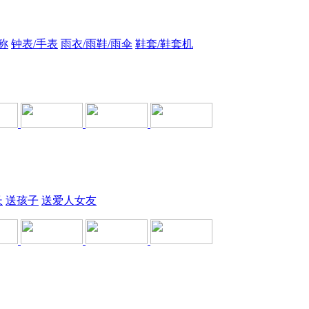
称
钟表/手表
雨衣/雨鞋/雨伞
鞋套/鞋套机
长
送孩子
送爱人女友