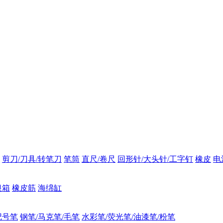
剪刀/刀具/转笔刀
笔筒
直尺/卷尺
回形针/大头针/工字钉
橡皮
电
银箱
橡皮筋
海绵缸
记号笔
钢笔/马克笔/毛笔
水彩笔/荧光笔/油漆笔/粉笔