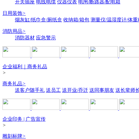
开关插座
电线电缆
仪器仪表
电闸/断路器/配电箱
日用装饰
>
烟灰缸/纸巾盒/厕纸盒
收纳箱/箱包
测量仪/温湿度计/体重
消防用品
>
消防器材
应急警示
企业福利｜商务礼品
>
商务礼品
>
送客户随手礼
送员工
送开业/乔迁
送同事朋友
送长辈师
企业印务 | 广告宣传
>
雕刻标牌
>