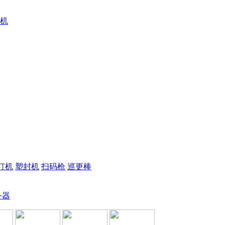
机
订机
塑封机
扫码枪
巡更棒
务器