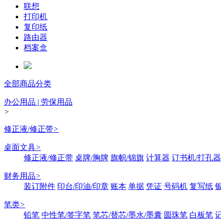
联想
打印机
复印纸
路由器
档案盒
全部商品分类
办公用品 | 劳保用品
>
修正液/修正带
>
桌面文具
>
修正液/修正带
桌牌/胸牌
旗帜/锦旗
计算器
订书机/打孔器
财务用品
>
装订附件
印台/印油/印章
账本
单据
凭证
号码机
复写纸
笔类
>
铅笔
中性笔/签字笔
笔芯/替芯/墨水/墨囊
圆珠笔
白板笔