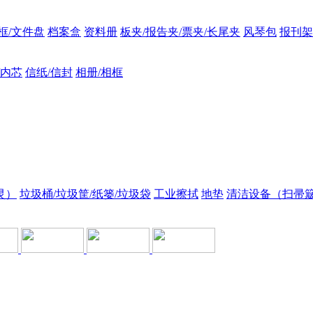
框/文件盘
档案盒
资料册
板夹/报告夹/票夹/长尾夹
风琴包
报刊架
/内芯
信纸/信封
相册/相框
灵）
垃圾桶/垃圾筐/纸篓/垃圾袋
工业擦拭
地垫
清洁设备（扫帚簸