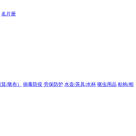
名片册
箕/墩布）
病毒防疫
劳保防护
水壶/茶具/水杯
驱虫用品
粘钩/相