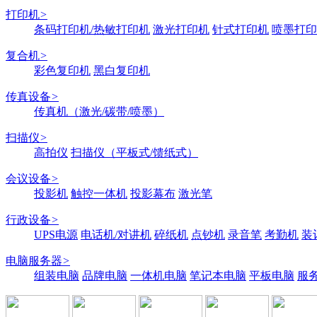
打印机
>
条码打印机/热敏打印机
激光打印机
针式打印机
喷墨打印
复合机
>
彩色复印机
黑白复印机
传真设备
>
传真机（激光/碳带/喷墨）
扫描仪
>
高拍仪
扫描仪（平板式/馈纸式）
会议设备
>
投影机
触控一体机
投影幕布
激光笔
行政设备
>
UPS电源
电话机/对讲机
碎纸机
点钞机
录音笔
考勤机
装
电脑服务器
>
组装电脑
品牌电脑
一体机电脑
笔记本电脑
平板电脑
服