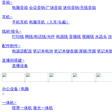
音箱
>
电脑音箱
会议音响/广场音箱
迷你音响/无线音箱
耳机
>
手机耳机
电脑耳机（入耳/头戴）
线材/接头
>
打印线
网线/电话线/光纤
电源线
音频线
视频线
水晶头
连
配件附件
>
电源适配器
笔记本电池
笔记本键盘膜/屏膜/壳膜
笔记本
直播间搭建
>
直播设备
办公设备 | 电脑
>
一体机
>
喷墨一体机
激光一体机