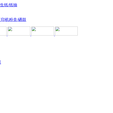
卫生纸/纸抽
复印机粉盒/硒鼓
驱