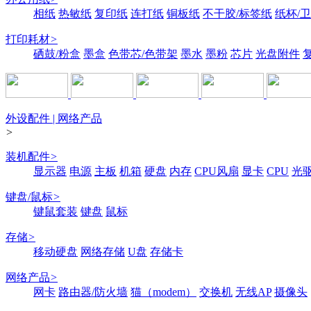
相纸
热敏纸
复印纸
连打纸
铜板纸
不干胶/标签纸
纸杯/
打印耗材
>
硒鼓/粉盒
墨盒
色带芯/色带架
墨水
墨粉
芯片
光盘附件
外设配件 | 网络产品
>
装机配件
>
显示器
电源
主板
机箱
硬盘
内存
CPU风扇
显卡
CPU
光
键盘/鼠标
>
键鼠套装
键盘
鼠标
存储
>
移动硬盘
网络存储
U盘
存储卡
网络产品
>
网卡
路由器/防火墙
猫（modem）
交换机
无线AP
摄像头