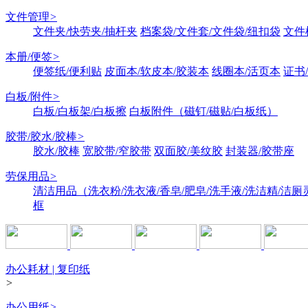
文件管理
>
文件夹/快劳夹/抽杆夹
档案袋/文件套/文件袋/纽扣袋
文件
本册/便签
>
便签纸/便利贴
皮面本/软皮本/胶装本
线圈本/活页本
证书
白板/附件
>
白板/白板架/白板擦
白板附件（磁钉/磁贴/白板纸）
胶带/胶水/胶棒
>
胶水/胶棒
宽胶带/窄胶带
双面胶/美纹胶
封装器/胶带座
劳保用品
>
清洁用品（洗衣粉/洗衣液/香皂/肥皂/洗手液/洗洁精/洁厕
框
办公耗材 | 复印纸
>
办公用纸
>