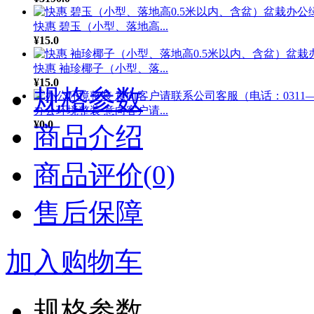
快惠 碧玉（小型、落地高...
¥15.0
快惠 袖珍椰子（小型、落...
¥15.0
规格参数
办公环境整装 意向客户请...
¥0.0
商品介绍
商品评价(0)
售后保障
加入购物车
规格参数