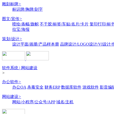
雕刻标牌
>
标识牌/胸牌/刻字
图文/宣传
>
喷绘/条幅/旗帜
不干胶/标签/车贴/名片/卡片
复印打印/标
拉宝/海报
策划/设计
>
设计平面/画册/产品样本册
品牌设计/LOGO设计/VI设计
软件系统 | 网站建设
>
办公软件
>
办公OA
杀毒安全
财务ERP
数据库软件
游戏软件
影音编
网站建设
>
网站/小程序/公众号/APP
域名/主机