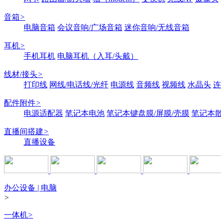
音箱
>
电脑音箱
会议音响/广场音箱
迷你音响/无线音箱
耳机
>
手机耳机
电脑耳机（入耳/头戴）
线材/接头
>
打印线
网线/电话线/光纤
电源线
音频线
视频线
水晶头
连
配件附件
>
电源适配器
笔记本电池
笔记本键盘膜/屏膜/壳膜
笔记本
直播间搭建
>
直播设备
办公设备 | 电脑
>
一体机
>