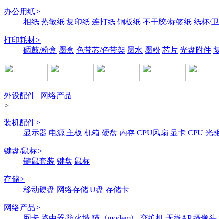
办公用纸
>
相纸
热敏纸
复印纸
连打纸
铜板纸
不干胶/标签纸
纸杯/
打印耗材
>
硒鼓/粉盒
墨盒
色带芯/色带架
墨水
墨粉
芯片
光盘附件
外设配件 | 网络产品
>
装机配件
>
显示器
电源
主板
机箱
硬盘
内存
CPU风扇
显卡
CPU
光
键盘/鼠标
>
键鼠套装
键盘
鼠标
存储
>
移动硬盘
网络存储
U盘
存储卡
网络产品
>
网卡
路由器/防火墙
猫（modem）
交换机
无线AP
摄像头