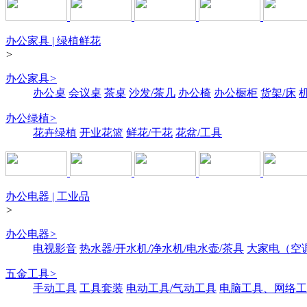
办公家具 | 绿植鲜花
>
办公家具
>
办公桌
会议桌
茶桌
沙发/茶几
办公椅
办公橱柜
货架/床
办公绿植
>
花卉绿植
开业花篮
鲜花/干花
花盆/工具
办公电器 | 工业品
>
办公电器
>
电视影音
热水器/开水机/净水机/电水壶/茶具
大家电（空
五金工具
>
手动工具
工具套装
电动工具/气动工具
电脑工具、网络工