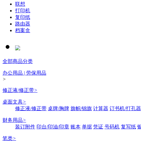
联想
打印机
复印纸
路由器
档案盒
全部商品分类
办公用品 | 劳保用品
>
修正液/修正带
>
桌面文具
>
修正液/修正带
桌牌/胸牌
旗帜/锦旗
计算器
订书机/打孔器
财务用品
>
装订附件
印台/印油/印章
账本
单据
凭证
号码机
复写纸
笔类
>