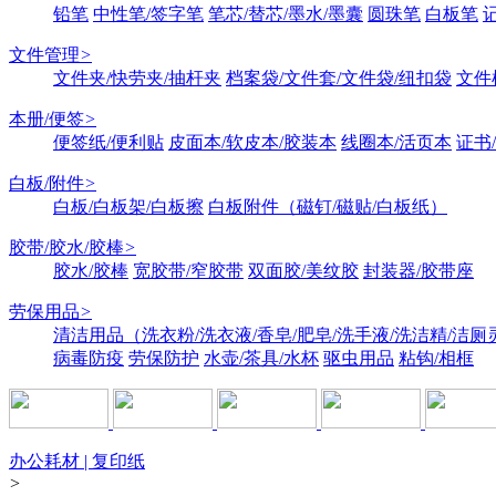
铅笔
中性笔/签字笔
笔芯/替芯/墨水/墨囊
圆珠笔
白板笔
文件管理
>
文件夹/快劳夹/抽杆夹
档案袋/文件套/文件袋/纽扣袋
文件
本册/便签
>
便签纸/便利贴
皮面本/软皮本/胶装本
线圈本/活页本
证书
白板/附件
>
白板/白板架/白板擦
白板附件（磁钉/磁贴/白板纸）
胶带/胶水/胶棒
>
胶水/胶棒
宽胶带/窄胶带
双面胶/美纹胶
封装器/胶带座
劳保用品
>
清洁用品（洗衣粉/洗衣液/香皂/肥皂/洗手液/洗洁精/洁厕
病毒防疫
劳保防护
水壶/茶具/水杯
驱虫用品
粘钩/相框
办公耗材 | 复印纸
>