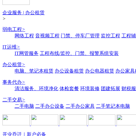
企业服务 | 办公租赁
>
弱电工程
>
网络工程
音视频工程
门禁、停车厂管理
监控工程
工程辅
IT运维
>
IT网管服务
工程布线/监控、门禁、报警系统安装
办公租赁
>
电脑、笔记本租赁
办公设备租赁
办公电器租赁
办公家具
事务代办
>
清洁服务、环境净化
体检套餐
环境装修
团建拓展
财税服
二手交易
>
二手电脑
二手办公设备
二手办公家具
二手笔记本电脑
开业乔迁｜新户必备