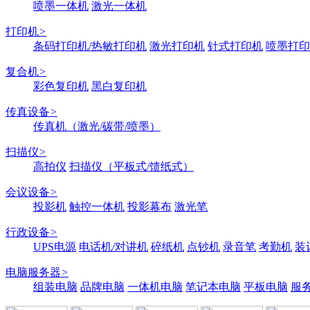
喷墨一体机
激光一体机
打印机
>
条码打印机/热敏打印机
激光打印机
针式打印机
喷墨打印
复合机
>
彩色复印机
黑白复印机
传真设备
>
传真机（激光/碳带/喷墨）
扫描仪
>
高拍仪
扫描仪（平板式/馈纸式）
会议设备
>
投影机
触控一体机
投影幕布
激光笔
行政设备
>
UPS电源
电话机/对讲机
碎纸机
点钞机
录音笔
考勤机
装
电脑服务器
>
组装电脑
品牌电脑
一体机电脑
笔记本电脑
平板电脑
服