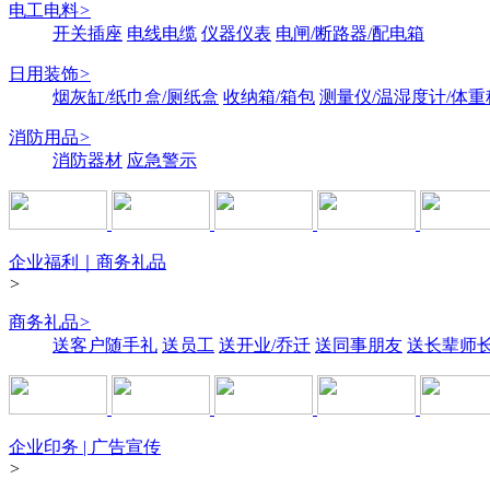
电工电料
>
开关插座
电线电缆
仪器仪表
电闸/断路器/配电箱
日用装饰
>
烟灰缸/纸巾盒/厕纸盒
收纳箱/箱包
测量仪/温湿度计/体重
消防用品
>
消防器材
应急警示
企业福利｜商务礼品
>
商务礼品
>
送客户随手礼
送员工
送开业/乔迁
送同事朋友
送长辈师
企业印务 | 广告宣传
>