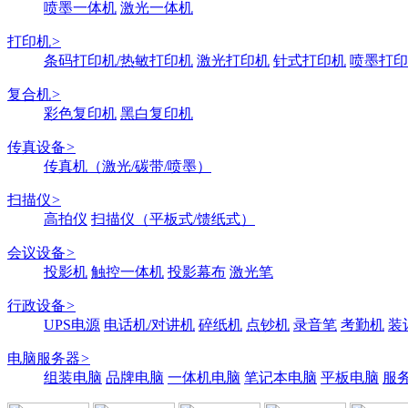
喷墨一体机
激光一体机
打印机
>
条码打印机/热敏打印机
激光打印机
针式打印机
喷墨打印
复合机
>
彩色复印机
黑白复印机
传真设备
>
传真机（激光/碳带/喷墨）
扫描仪
>
高拍仪
扫描仪（平板式/馈纸式）
会议设备
>
投影机
触控一体机
投影幕布
激光笔
行政设备
>
UPS电源
电话机/对讲机
碎纸机
点钞机
录音笔
考勤机
装
电脑服务器
>
组装电脑
品牌电脑
一体机电脑
笔记本电脑
平板电脑
服