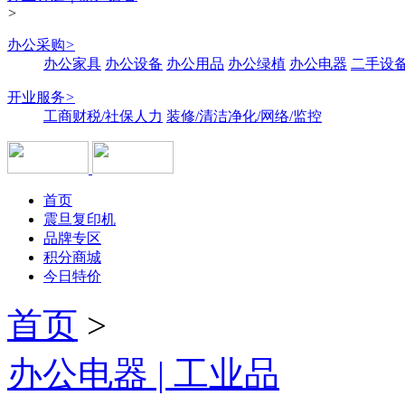
>
办公采购
>
办公家具
办公设备
办公用品
办公绿植
办公电器
二手设备
开业服务
>
工商财税/社保人力
装修/清洁净化/网络/监控
首页
震旦复印机
品牌专区
积分商城
今日特价
首页
>
办公电器 | 工业品