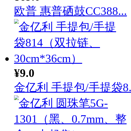
欧普 惠普硒鼓CC388...
¥9.0
金亿利 手提包/手提袋8..