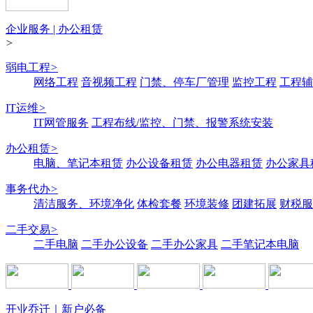
企业服务 | 办公租赁
>
弱电工程
>
网络工程
音视频工程
门禁、停车厂管理
监控工程
工程辅
IT运维
>
IT网管服务
工程布线/监控、门禁、报警系统安装
办公租赁
>
电脑、笔记本租赁
办公设备租赁
办公电器租赁
办公家具
事务代办
>
清洁服务、环境净化
体检套餐
环境装修
团建拓展
财税服
二手交易
>
二手电脑
二手办公设备
二手办公家具
二手笔记本电脑
开业乔迁｜新户必备