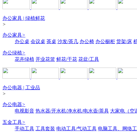
办公家具 | 绿植鲜花
>
办公家具
>
办公桌
会议桌
茶桌
沙发/茶几
办公椅
办公橱柜
货架/床
办公绿植
>
花卉绿植
开业花篮
鲜花/干花
花盆/工具
办公电器 | 工业品
>
办公电器
>
电视影音
热水器/开水机/净水机/电水壶/茶具
大家电（空
五金工具
>
手动工具
工具套装
电动工具/气动工具
电脑工具、网络工