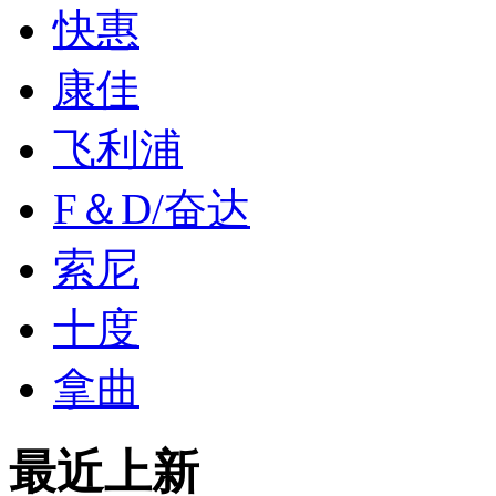
快惠
康佳
飞利浦
F＆D/奋达
索尼
十度
拿曲
最近上新