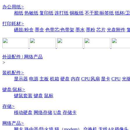
办公用纸
>
相纸
热敏纸
复印纸
连打纸
铜板纸
不干胶/标签纸
纸杯/
打印耗材
>
硒鼓/粉盒
墨盒
色带芯/色带架
墨水
墨粉
芯片
光盘附件
外设配件 | 网络产品
>
装机配件
>
显示器
电源
主板
机箱
硬盘
内存
CPU风扇
显卡
CPU
光
键盘/鼠标
>
键鼠套装
键盘
鼠标
存储
>
移动硬盘
网络存储
U盘
存储卡
网络产品
>
网卡
路由器/防火墙
猫（modem）
交换机
无线AP
摄像头