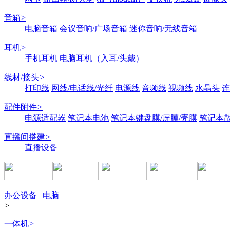
音箱
>
电脑音箱
会议音响/广场音箱
迷你音响/无线音箱
耳机
>
手机耳机
电脑耳机（入耳/头戴）
线材/接头
>
打印线
网线/电话线/光纤
电源线
音频线
视频线
水晶头
连
配件附件
>
电源适配器
笔记本电池
笔记本键盘膜/屏膜/壳膜
笔记本
直播间搭建
>
直播设备
办公设备 | 电脑
>
一体机
>