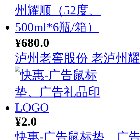
¥680.0
泸州老窖股份 老泸州耀顺
¥2.0
快惠-广告鼠标垫、广告礼