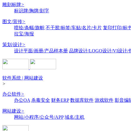
雕刻标牌
>
标识牌/胸牌/刻字
图文/宣传
>
喷绘/条幅/旗帜
不干胶/标签/车贴/名片/卡片
复印打印/标
拉宝/海报
策划/设计
>
设计平面/画册/产品样本册
品牌设计/LOGO设计/VI设计
软件系统 | 网站建设
>
办公软件
>
办公OA
杀毒安全
财务ERP
数据库软件
游戏软件
影音编
网站建设
>
网站/小程序/公众号/APP
域名/主机