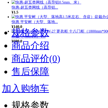
快惠-超五类网线（高导铝...
¥1.5
快惠 平安树（大型、落地...
¥140.0
规格参数
永威（yongwei）Y...
¥690.0
商品介绍
商品评价(0)
售后保障
加入购物车
规格参数