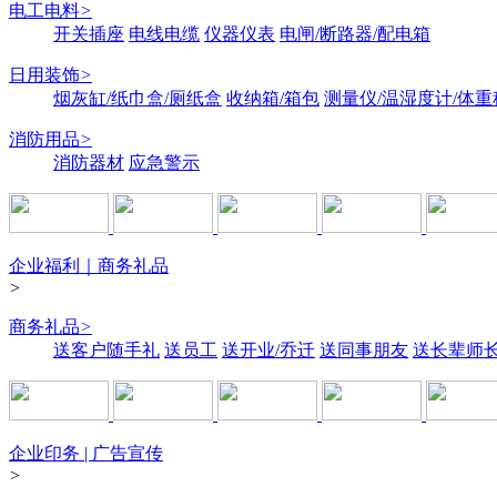
电工电料
>
开关插座
电线电缆
仪器仪表
电闸/断路器/配电箱
日用装饰
>
烟灰缸/纸巾盒/厕纸盒
收纳箱/箱包
测量仪/温湿度计/体重
消防用品
>
消防器材
应急警示
企业福利｜商务礼品
>
商务礼品
>
送客户随手礼
送员工
送开业/乔迁
送同事朋友
送长辈师
企业印务 | 广告宣传
>