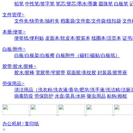
铅笔
中性笔/签字笔
笔芯/替芯/墨水/墨囊
圆珠笔
白板笔
文件管理
>
文件夹/快劳夹/抽杆夹
档案袋/文件套/文件袋/纽扣袋
文件
本册/便签
>
便签纸/便利贴
皮面本/软皮本/胶装本
线圈本/活页本
证书
白板/附件
>
白板/白板架/白板擦
白板附件（磁钉/磁贴/白板纸）
胶带/胶水/胶棒
>
胶水/胶棒
宽胶带/窄胶带
双面胶/美纹胶
封装器/胶带座
劳保用品
>
清洁用品（洗衣粉/洗衣液/香皂/肥皂/洗手液/洗洁精/洁厕
病毒防疫
劳保防护
水壶/茶具/水杯
驱虫用品
粘钩/相框
办公耗材 | 复印纸
>