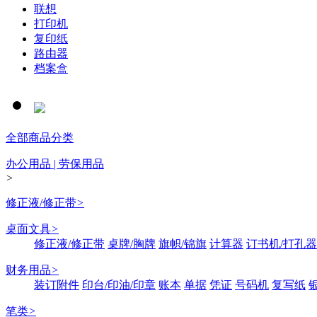
联想
打印机
复印纸
路由器
档案盒
全部商品分类
办公用品 | 劳保用品
>
修正液/修正带
>
桌面文具
>
修正液/修正带
桌牌/胸牌
旗帜/锦旗
计算器
订书机/打孔器
财务用品
>
装订附件
印台/印油/印章
账本
单据
凭证
号码机
复写纸
笔类
>