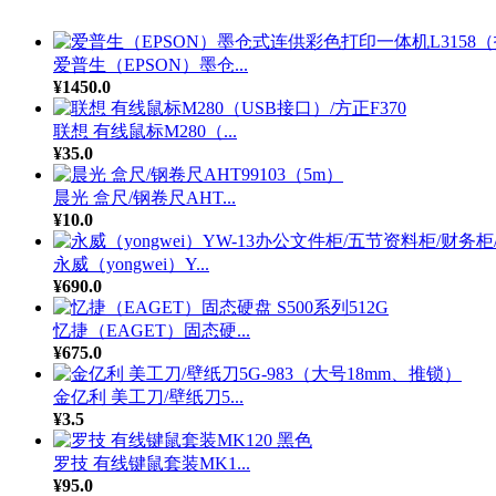
爱普生（EPSON）墨仓...
¥1450.0
联想 有线鼠标M280（...
¥35.0
晨光 盒尺/钢卷尺AHT...
¥10.0
永威（yongwei）Y...
¥690.0
忆捷（EAGET）固态硬...
¥675.0
金亿利 美工刀/壁纸刀5...
¥3.5
罗技 有线键鼠套装MK1...
¥95.0