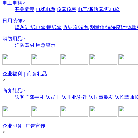
电工电料
>
开关插座
电线电缆
仪器仪表
电闸/断路器/配电箱
日用装饰
>
烟灰缸/纸巾盒/厕纸盒
收纳箱/箱包
测量仪/温湿度计/体重
消防用品
>
消防器材
应急警示
企业福利｜商务礼品
>
商务礼品
>
送客户随手礼
送员工
送开业/乔迁
送同事朋友
送长辈师
企业印务 | 广告宣传
>