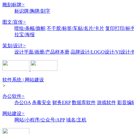
雕刻标牌
>
标识牌/胸牌/刻字
图文/宣传
>
喷绘/条幅/旗帜
不干胶/标签/车贴/名片/卡片
复印打印/标
拉宝/海报
策划/设计
>
设计平面/画册/产品样本册
品牌设计/LOGO设计/VI设计
软件系统 | 网站建设
>
办公软件
>
办公OA
杀毒安全
财务ERP
数据库软件
游戏软件
影音编
网站建设
>
网站/小程序/公众号/APP
域名/主机