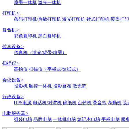
喷墨一体机
激光一体机
打印机
>
条码打印机/热敏打印机
激光打印机
针式打印机
喷墨打印
复合机
>
彩色复印机
黑白复印机
传真设备
>
传真机（激光/碳带/喷墨）
扫描仪
>
高拍仪
扫描仪（平板式/馈纸式）
会议设备
>
投影机
触控一体机
投影幕布
激光笔
行政设备
>
UPS电源
电话机/对讲机
碎纸机
点钞机
录音笔
考勤机
装
电脑服务器
>
组装电脑
品牌电脑
一体机电脑
笔记本电脑
平板电脑
服