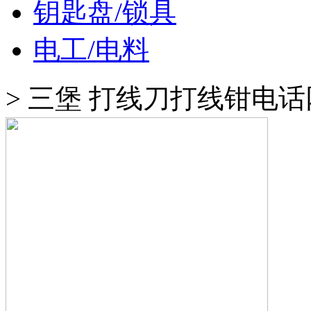
钥匙盘/锁具
电工/电料
>
三堡 打线刀打线钳电