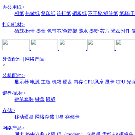
办公用纸
>
相纸
热敏纸
复印纸
连打纸
铜板纸
不干胶/标签纸
纸杯/
打印耗材
>
硒鼓/粉盒
墨盒
色带芯/色带架
墨水
墨粉
芯片
光盘附件
外设配件 | 网络产品
>
装机配件
>
显示器
电源
主板
机箱
硬盘
内存
CPU风扇
显卡
CPU
光
键盘/鼠标
>
键鼠套装
键盘
鼠标
存储
>
移动硬盘
网络存储
U盘
存储卡
网络产品
>
网卡
路由器/防火墙
猫（modem）
交换机
无线AP
摄像头