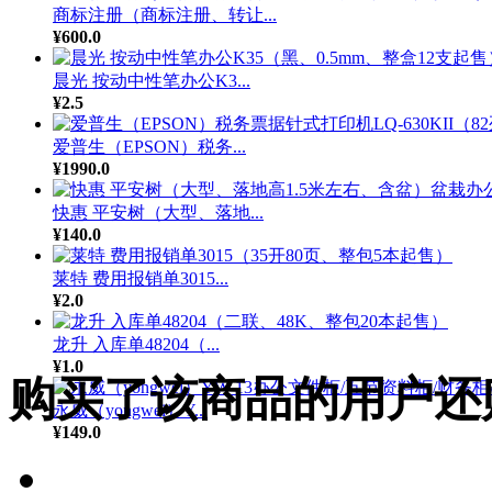
商标注册（商标注册、转让...
¥600.0
晨光 按动中性笔办公K3...
¥2.5
爱普生（EPSON）税务...
¥1990.0
快惠 平安树（大型、落地...
¥140.0
莱特 费用报销单3015...
¥2.0
龙升 入库单48204（...
¥1.0
购买了该商品的用户还
永威（yongwei）Y...
¥149.0