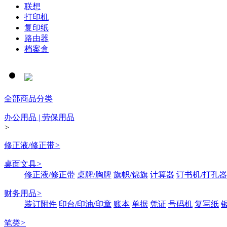
联想
打印机
复印纸
路由器
档案盒
全部商品分类
办公用品 | 劳保用品
>
修正液/修正带
>
桌面文具
>
修正液/修正带
桌牌/胸牌
旗帜/锦旗
计算器
订书机/打孔器
财务用品
>
装订附件
印台/印油/印章
账本
单据
凭证
号码机
复写纸
笔类
>