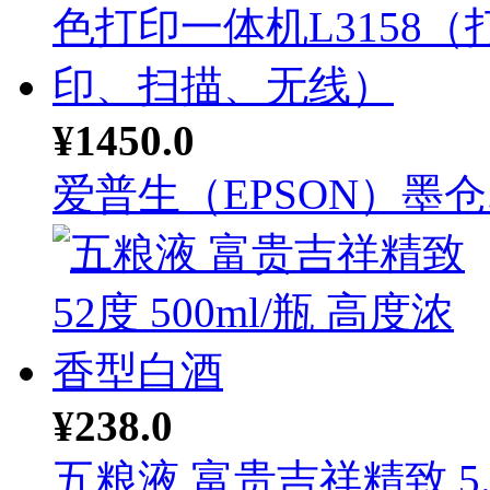
¥1450.0
爱普生（EPSON）墨仓..
¥238.0
五粮液 富贵吉祥精致 5..