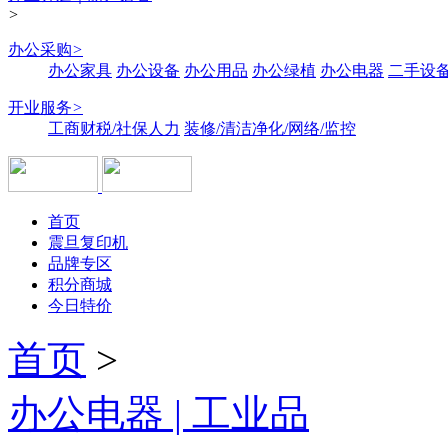
>
办公采购
>
办公家具
办公设备
办公用品
办公绿植
办公电器
二手设备
开业服务
>
工商财税/社保人力
装修/清洁净化/网络/监控
首页
震旦复印机
品牌专区
积分商城
今日特价
首页
>
办公电器 | 工业品