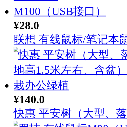
¥28.0
联想 有线鼠标/笔记本鼠.
¥140.0
快惠 平安树（大型、落地