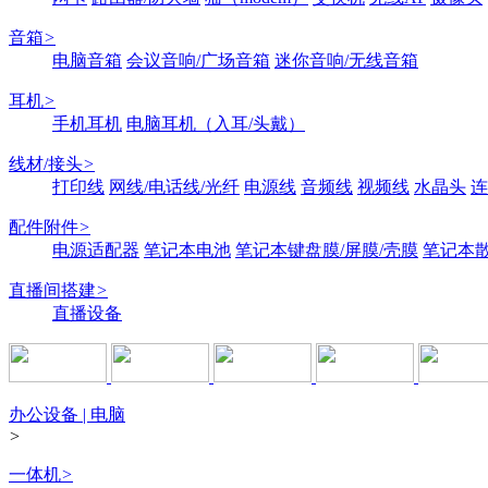
音箱
>
电脑音箱
会议音响/广场音箱
迷你音响/无线音箱
耳机
>
手机耳机
电脑耳机（入耳/头戴）
线材/接头
>
打印线
网线/电话线/光纤
电源线
音频线
视频线
水晶头
连
配件附件
>
电源适配器
笔记本电池
笔记本键盘膜/屏膜/壳膜
笔记本
直播间搭建
>
直播设备
办公设备 | 电脑
>
一体机
>