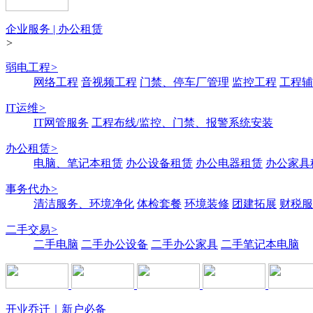
企业服务 | 办公租赁
>
弱电工程
>
网络工程
音视频工程
门禁、停车厂管理
监控工程
工程辅
IT运维
>
IT网管服务
工程布线/监控、门禁、报警系统安装
办公租赁
>
电脑、笔记本租赁
办公设备租赁
办公电器租赁
办公家具
事务代办
>
清洁服务、环境净化
体检套餐
环境装修
团建拓展
财税服
二手交易
>
二手电脑
二手办公设备
二手办公家具
二手笔记本电脑
开业乔迁｜新户必备