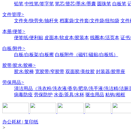
铅笔
中性笔/签字笔
笔芯/替芯/墨水/墨囊
圆珠笔
白板笔
文件管理
>
文件夹/快劳夹/抽杆夹
档案袋/文件套/文件袋/纽扣袋
文件
本册/便签
>
便签纸/便利贴
皮面本/软皮本/胶装本
线圈本/活页本
证书
白板/附件
>
白板/白板架/白板擦
白板附件（磁钉/磁贴/白板纸）
胶带/胶水/胶棒
>
胶水/胶棒
宽胶带/窄胶带
双面胶/美纹胶
封装器/胶带座
劳保用品
>
清洁用品（洗衣粉/洗衣液/香皂/肥皂/洗手液/洗洁精/洁厕
病毒防疫
劳保防护
水壶/茶具/水杯
驱虫用品
粘钩/相框
办公耗材 | 复印纸
>