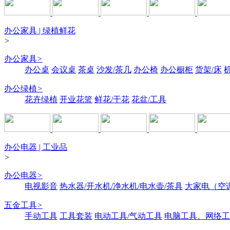
办公家具 | 绿植鲜花
>
办公家具
>
办公桌
会议桌
茶桌
沙发/茶几
办公椅
办公橱柜
货架/床
办公绿植
>
花卉绿植
开业花篮
鲜花/干花
花盆/工具
办公电器 | 工业品
>
办公电器
>
电视影音
热水器/开水机/净水机/电水壶/茶具
大家电（空
五金工具
>
手动工具
工具套装
电动工具/气动工具
电脑工具、网络工