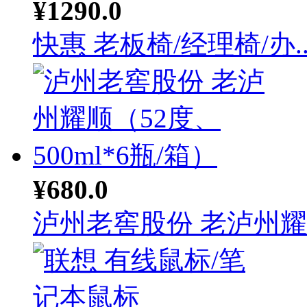
¥1290.0
快惠 老板椅/经理椅/办..
¥680.0
泸州老窖股份 老泸州耀顺