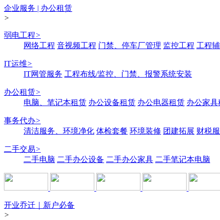
企业服务 | 办公租赁
>
弱电工程
>
网络工程
音视频工程
门禁、停车厂管理
监控工程
工程辅
IT运维
>
IT网管服务
工程布线/监控、门禁、报警系统安装
办公租赁
>
电脑、笔记本租赁
办公设备租赁
办公电器租赁
办公家具
事务代办
>
清洁服务、环境净化
体检套餐
环境装修
团建拓展
财税服
二手交易
>
二手电脑
二手办公设备
二手办公家具
二手笔记本电脑
开业乔迁｜新户必备
>