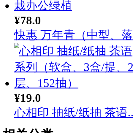
¥78.0
快惠 万年青（中型、落地
¥19.0
心相印 抽纸/纸抽 茶语..