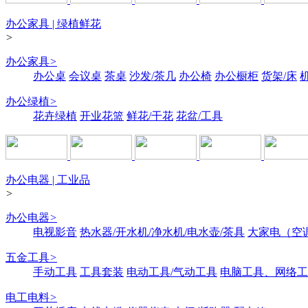
办公家具 | 绿植鲜花
>
办公家具
>
办公桌
会议桌
茶桌
沙发/茶几
办公椅
办公橱柜
货架/床
办公绿植
>
花卉绿植
开业花篮
鲜花/干花
花盆/工具
办公电器 | 工业品
>
办公电器
>
电视影音
热水器/开水机/净水机/电水壶/茶具
大家电（空
五金工具
>
手动工具
工具套装
电动工具/气动工具
电脑工具、网络工
电工电料
>