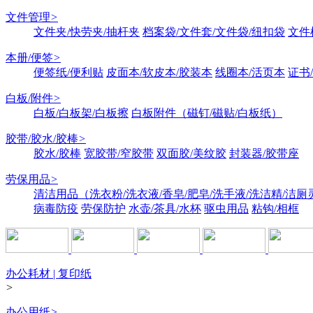
文件管理
>
文件夹/快劳夹/抽杆夹
档案袋/文件套/文件袋/纽扣袋
文件
本册/便签
>
便签纸/便利贴
皮面本/软皮本/胶装本
线圈本/活页本
证书
白板/附件
>
白板/白板架/白板擦
白板附件（磁钉/磁贴/白板纸）
胶带/胶水/胶棒
>
胶水/胶棒
宽胶带/窄胶带
双面胶/美纹胶
封装器/胶带座
劳保用品
>
清洁用品（洗衣粉/洗衣液/香皂/肥皂/洗手液/洗洁精/洁厕
病毒防疫
劳保防护
水壶/茶具/水杯
驱虫用品
粘钩/相框
办公耗材 | 复印纸
>
办公用纸
>