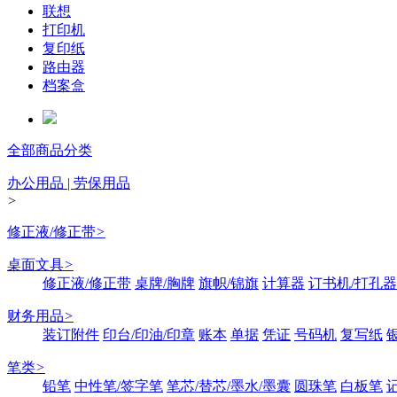
联想
打印机
复印纸
路由器
档案盒
全部商品分类
办公用品 | 劳保用品
>
修正液/修正带
>
桌面文具
>
修正液/修正带
桌牌/胸牌
旗帜/锦旗
计算器
订书机/打孔器
财务用品
>
装订附件
印台/印油/印章
账本
单据
凭证
号码机
复写纸
笔类
>
铅笔
中性笔/签字笔
笔芯/替芯/墨水/墨囊
圆珠笔
白板笔