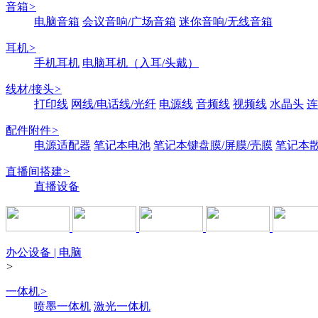
音箱
>
电脑音箱
会议音响/广场音箱
迷你音响/无线音箱
耳机
>
手机耳机
电脑耳机（入耳/头戴）
线材/接头
>
打印线
网线/电话线/光纤
电源线
音频线
视频线
水晶头
连
配件附件
>
电源适配器
笔记本电池
笔记本键盘膜/屏膜/壳膜
笔记本
直播间搭建
>
直播设备
办公设备 | 电脑
>
一体机
>
喷墨一体机
激光一体机