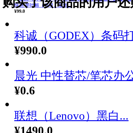
购买了该商品的用户还
快惠 琴叶榕（中型、落地...
¥99.0
科诚（GODEX）条码打.
¥990.0
晨光 中性替芯/笔芯办公.
¥0.6
联想（Lenovo）黑白...
¥1490.0