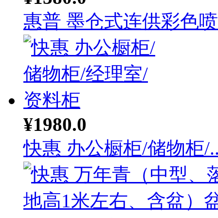
惠普 墨仓式连供彩色喷墨
¥1980.0
快惠 办公橱柜/储物柜/..