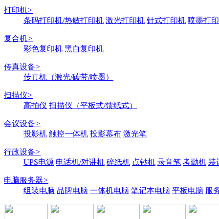
打印机
>
条码打印机/热敏打印机
激光打印机
针式打印机
喷墨打印
复合机
>
彩色复印机
黑白复印机
传真设备
>
传真机（激光/碳带/喷墨）
扫描仪
>
高拍仪
扫描仪（平板式/馈纸式）
会议设备
>
投影机
触控一体机
投影幕布
激光笔
行政设备
>
UPS电源
电话机/对讲机
碎纸机
点钞机
录音笔
考勤机
装
电脑服务器
>
组装电脑
品牌电脑
一体机电脑
笔记本电脑
平板电脑
服