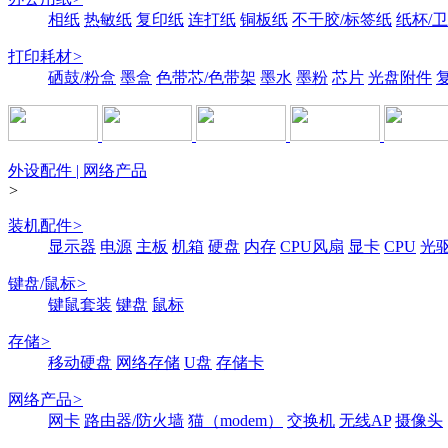
相纸
热敏纸
复印纸
连打纸
铜板纸
不干胶/标签纸
纸杯/
打印耗材
>
硒鼓/粉盒
墨盒
色带芯/色带架
墨水
墨粉
芯片
光盘附件
外设配件 | 网络产品
>
装机配件
>
显示器
电源
主板
机箱
硬盘
内存
CPU风扇
显卡
CPU
光
键盘/鼠标
>
键鼠套装
键盘
鼠标
存储
>
移动硬盘
网络存储
U盘
存储卡
网络产品
>
网卡
路由器/防火墙
猫（modem）
交换机
无线AP
摄像头