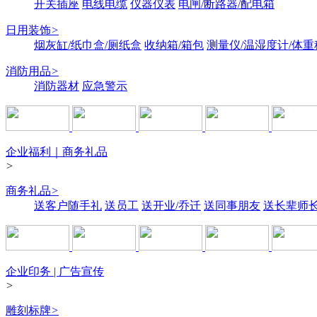
开关插座
电线电缆
仪器仪表
电闸/断路器/配电箱
日用装饰
>
烟灰缸/纸巾盒/厕纸盒
收纳箱/箱包
测量仪/温湿度计/体重
消防用品
>
消防器材
应急警示
企业福利｜商务礼品
>
商务礼品
>
送客户随手礼
送员工
送开业/乔迁
送同事朋友
送长辈师
企业印务 | 广告宣传
>
雕刻标牌
>