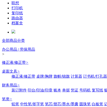
联想
打印机
复印纸
路由器
档案盒
全部商品分类
办公用品 | 劳保用品
>
修正液/修正带
>
桌面文具
>
修正液/修正带
桌牌/胸牌
旗帜/锦旗
计算器
订书机/打孔器
财务用品
>
装订附件
印台/印油/印章
账本
单据
凭证
号码机
复写纸
笔类
>
铅笔
中性笔/签字笔
笔芯/替芯/墨水/墨囊
圆珠笔
白板笔