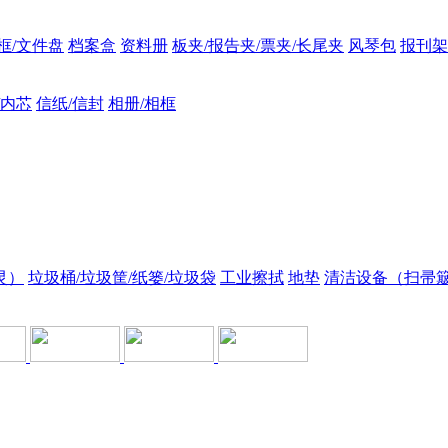
框/文件盘
档案盒
资料册
板夹/报告夹/票夹/长尾夹
风琴包
报刊架
/内芯
信纸/信封
相册/相框
灵）
垃圾桶/垃圾筐/纸篓/垃圾袋
工业擦拭
地垫
清洁设备（扫帚簸