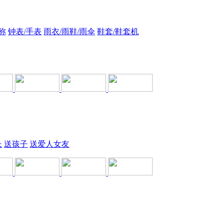
称
钟表/手表
雨衣/雨鞋/雨伞
鞋套/鞋套机
长
送孩子
送爱人女友