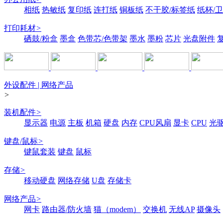
相纸
热敏纸
复印纸
连打纸
铜板纸
不干胶/标签纸
纸杯/
打印耗材
>
硒鼓/粉盒
墨盒
色带芯/色带架
墨水
墨粉
芯片
光盘附件
外设配件 | 网络产品
>
装机配件
>
显示器
电源
主板
机箱
硬盘
内存
CPU风扇
显卡
CPU
光
键盘/鼠标
>
键鼠套装
键盘
鼠标
存储
>
移动硬盘
网络存储
U盘
存储卡
网络产品
>
网卡
路由器/防火墙
猫（modem）
交换机
无线AP
摄像头