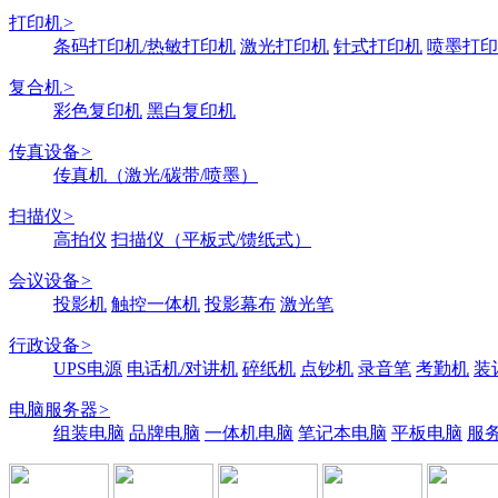
打印机
>
条码打印机/热敏打印机
激光打印机
针式打印机
喷墨打印
复合机
>
彩色复印机
黑白复印机
传真设备
>
传真机（激光/碳带/喷墨）
扫描仪
>
高拍仪
扫描仪（平板式/馈纸式）
会议设备
>
投影机
触控一体机
投影幕布
激光笔
行政设备
>
UPS电源
电话机/对讲机
碎纸机
点钞机
录音笔
考勤机
装
电脑服务器
>
组装电脑
品牌电脑
一体机电脑
笔记本电脑
平板电脑
服