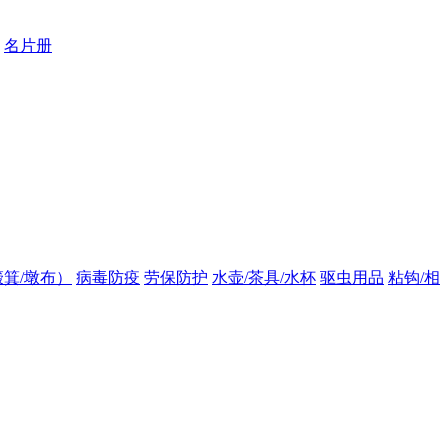
名片册
箕/墩布）
病毒防疫
劳保防护
水壶/茶具/水杯
驱虫用品
粘钩/相