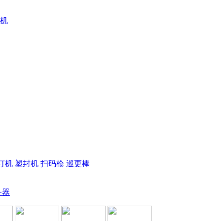
机
订机
塑封机
扫码枪
巡更棒
务器