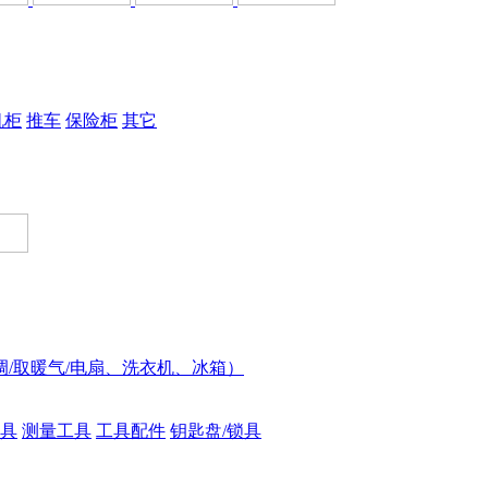
机柜
推车
保险柜
其它
调/取暖气/电扇、洗衣机、冰箱）
具
测量工具
工具配件
钥匙盘/锁具