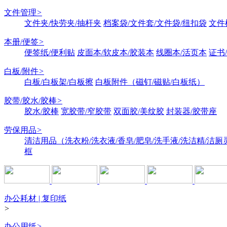
文件管理
>
文件夹/快劳夹/抽杆夹
档案袋/文件套/文件袋/纽扣袋
文件
本册/便签
>
便签纸/便利贴
皮面本/软皮本/胶装本
线圈本/活页本
证书
白板/附件
>
白板/白板架/白板擦
白板附件（磁钉/磁贴/白板纸）
胶带/胶水/胶棒
>
胶水/胶棒
宽胶带/窄胶带
双面胶/美纹胶
封装器/胶带座
劳保用品
>
清洁用品（洗衣粉/洗衣液/香皂/肥皂/洗手液/洗洁精/洁厕
框
办公耗材 | 复印纸
>
办公用纸
>