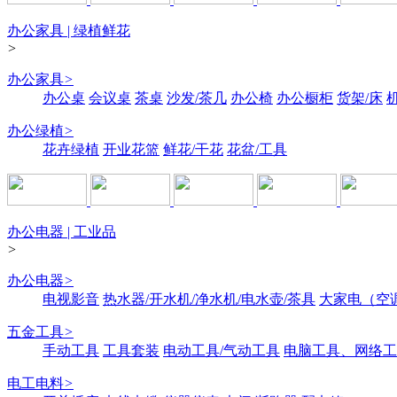
办公家具 | 绿植鲜花
>
办公家具
>
办公桌
会议桌
茶桌
沙发/茶几
办公椅
办公橱柜
货架/床
办公绿植
>
花卉绿植
开业花篮
鲜花/干花
花盆/工具
办公电器 | 工业品
>
办公电器
>
电视影音
热水器/开水机/净水机/电水壶/茶具
大家电（空
五金工具
>
手动工具
工具套装
电动工具/气动工具
电脑工具、网络工
电工电料
>