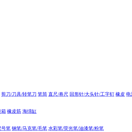
剪刀/刀具/转笔刀
笔筒
直尺/卷尺
回形针/大头针/工字钉
橡皮
电
银箱
橡皮筋
海绵缸
记号笔
钢笔/马克笔/毛笔
水彩笔/荧光笔/油漆笔/粉笔