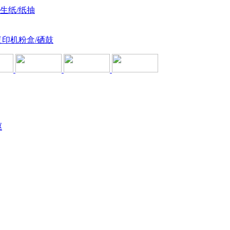
卫生纸/纸抽
复印机粉盒/硒鼓
驱