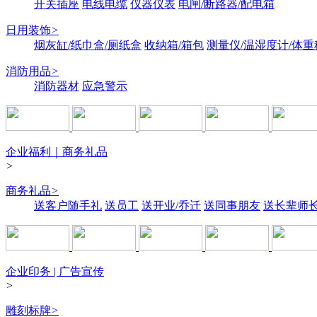
开关插座
电线电缆
仪器仪表
电闸/断路器/配电箱
日用装饰
>
烟灰缸/纸巾盒/厕纸盒
收纳箱/箱包
测量仪/温湿度计/体重
消防用品
>
消防器材
应急警示
企业福利｜商务礼品
>
商务礼品
>
送客户随手礼
送员工
送开业/乔迁
送同事朋友
送长辈师
企业印务 | 广告宣传
>
雕刻标牌
>