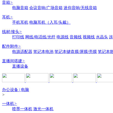
音箱
>
电脑音箱
会议音响/广场音箱
迷你音响/无线音箱
耳机
>
手机耳机
电脑耳机（入耳/头戴）
线材/接头
>
打印线
网线/电话线/光纤
电源线
音频线
视频线
水晶头
连
配件附件
>
电源适配器
笔记本电池
笔记本键盘膜/屏膜/壳膜
笔记本
直播间搭建
>
直播设备
办公设备 | 电脑
>
一体机
>
喷墨一体机
激光一体机