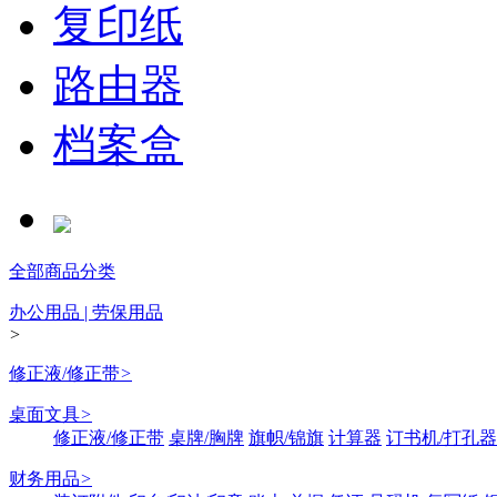
复印纸
路由器
档案盒
全部商品分类
办公用品 | 劳保用品
>
修正液/修正带
>
桌面文具
>
修正液/修正带
桌牌/胸牌
旗帜/锦旗
计算器
订书机/打孔器
财务用品
>