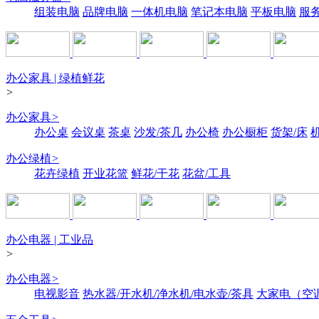
组装电脑
品牌电脑
一体机电脑
笔记本电脑
平板电脑
服
办公家具 | 绿植鲜花
>
办公家具
>
办公桌
会议桌
茶桌
沙发/茶几
办公椅
办公橱柜
货架/床
办公绿植
>
花卉绿植
开业花篮
鲜花/干花
花盆/工具
办公电器 | 工业品
>
办公电器
>
电视影音
热水器/开水机/净水机/电水壶/茶具
大家电（空