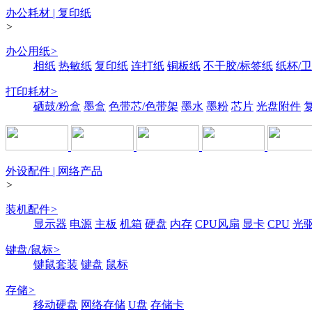
办公耗材 | 复印纸
>
办公用纸
>
相纸
热敏纸
复印纸
连打纸
铜板纸
不干胶/标签纸
纸杯/
打印耗材
>
硒鼓/粉盒
墨盒
色带芯/色带架
墨水
墨粉
芯片
光盘附件
外设配件 | 网络产品
>
装机配件
>
显示器
电源
主板
机箱
硬盘
内存
CPU风扇
显卡
CPU
光
键盘/鼠标
>
键鼠套装
键盘
鼠标
存储
>
移动硬盘
网络存储
U盘
存储卡