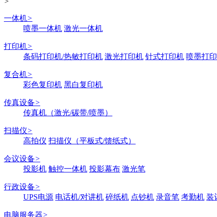
>
一体机
>
喷墨一体机
激光一体机
打印机
>
条码打印机/热敏打印机
激光打印机
针式打印机
喷墨打印
复合机
>
彩色复印机
黑白复印机
传真设备
>
传真机（激光/碳带/喷墨）
扫描仪
>
高拍仪
扫描仪（平板式/馈纸式）
会议设备
>
投影机
触控一体机
投影幕布
激光笔
行政设备
>
UPS电源
电话机/对讲机
碎纸机
点钞机
录音笔
考勤机
装
电脑服务器
>