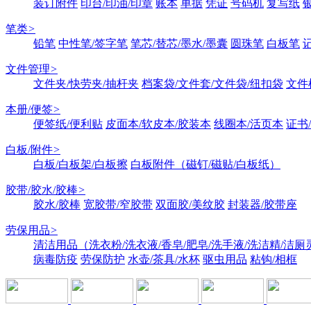
装订附件
印台/印油/印章
账本
单据
凭证
号码机
复写纸
笔类
>
铅笔
中性笔/签字笔
笔芯/替芯/墨水/墨囊
圆珠笔
白板笔
文件管理
>
文件夹/快劳夹/抽杆夹
档案袋/文件套/文件袋/纽扣袋
文件
本册/便签
>
便签纸/便利贴
皮面本/软皮本/胶装本
线圈本/活页本
证书
白板/附件
>
白板/白板架/白板擦
白板附件（磁钉/磁贴/白板纸）
胶带/胶水/胶棒
>
胶水/胶棒
宽胶带/窄胶带
双面胶/美纹胶
封装器/胶带座
劳保用品
>
清洁用品（洗衣粉/洗衣液/香皂/肥皂/洗手液/洗洁精/洁厕
病毒防疫
劳保防护
水壶/茶具/水杯
驱虫用品
粘钩/相框