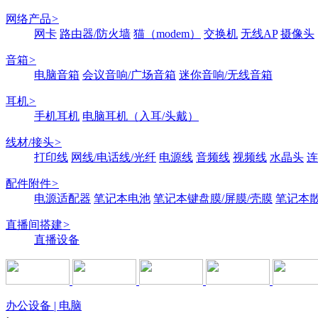
网络产品
>
网卡
路由器/防火墙
猫（modem）
交换机
无线AP
摄像头
音箱
>
电脑音箱
会议音响/广场音箱
迷你音响/无线音箱
耳机
>
手机耳机
电脑耳机（入耳/头戴）
线材/接头
>
打印线
网线/电话线/光纤
电源线
音频线
视频线
水晶头
连
配件附件
>
电源适配器
笔记本电池
笔记本键盘膜/屏膜/壳膜
笔记本
直播间搭建
>
直播设备
办公设备 | 电脑