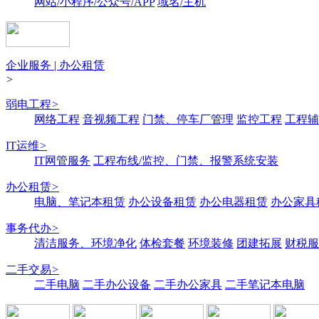
网站/小程序/公众号/APP
域名/主机
企业服务 | 办公租赁
>
弱电工程
>
网络工程
音视频工程
门禁、停车厂管理
监控工程
工程辅
IT运维
>
IT网管服务
工程布线/监控、门禁、报警系统安装
办公租赁
>
电脑、笔记本租赁
办公设备租赁
办公电器租赁
办公家具
事务代办
>
清洁服务、环境净化
体检套餐
环境装修
团建拓展
财税服
二手交易
>
二手电脑
二手办公设备
二手办公家具
二手笔记本电脑