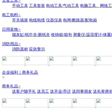
五金工具
>
手动工具
工具套装
电动工具/气动工具
电脑工具、网络工
电工电料
>
开关插座
电线电缆
仪器仪表
电闸/断路器/配电箱
日用装饰
>
烟灰缸/纸巾盒/厕纸盒
收纳箱/箱包
测量仪/温湿度计/体重
消防用品
>
消防器材
应急警示
企业福利｜商务礼品
>
商务礼品
>
送客户随手礼
送员工
送开业/乔迁
送同事朋友
送长辈师