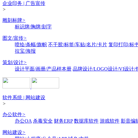
企业印务 | 广告宣传
>
雕刻标牌
>
标识牌/胸牌/刻字
图文/宣传
>
喷绘/条幅/旗帜
不干胶/标签/车贴/名片/卡片
复印打印/标
拉宝/海报
策划/设计
>
设计平面/画册/产品样本册
品牌设计/LOGO设计/VI设计
软件系统 | 网站建设
>
办公软件
>
办公OA
杀毒安全
财务ERP
数据库软件
游戏软件
影音编
网站建设
>