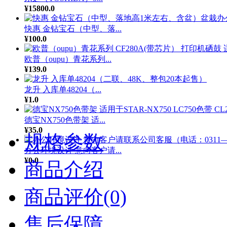
¥15800.0
快惠 金钻宝石（中型、落...
¥100.0
欧普（oupu）青花系列...
¥139.0
龙升 入库单48204（...
¥1.0
德宝NX750色带架 适...
¥35.0
规格参数
办公环境设计 意向客户请...
¥0.0
商品介绍
商品评价(0)
售后保障