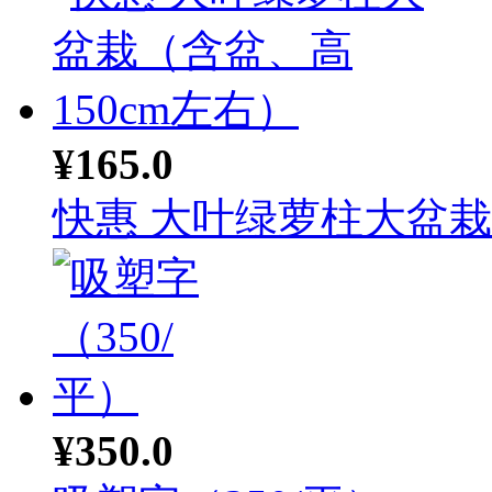
¥165.0
快惠 大叶绿萝柱大盆栽（
¥350.0