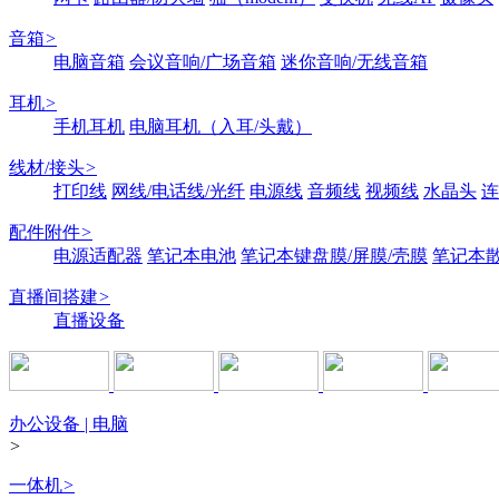
音箱
>
电脑音箱
会议音响/广场音箱
迷你音响/无线音箱
耳机
>
手机耳机
电脑耳机（入耳/头戴）
线材/接头
>
打印线
网线/电话线/光纤
电源线
音频线
视频线
水晶头
连
配件附件
>
电源适配器
笔记本电池
笔记本键盘膜/屏膜/壳膜
笔记本
直播间搭建
>
直播设备
办公设备 | 电脑
>
一体机
>