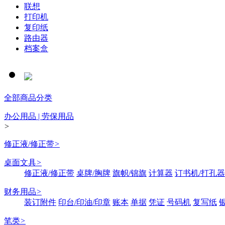
联想
打印机
复印纸
路由器
档案盒
全部商品分类
办公用品 | 劳保用品
>
修正液/修正带
>
桌面文具
>
修正液/修正带
桌牌/胸牌
旗帜/锦旗
计算器
订书机/打孔器
财务用品
>
装订附件
印台/印油/印章
账本
单据
凭证
号码机
复写纸
笔类
>