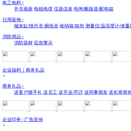
电工电料
>
开关插座
电线电缆
仪器仪表
电闸/断路器/配电箱
日用装饰
>
烟灰缸/纸巾盒/厕纸盒
收纳箱/箱包
测量仪/温湿度计/体重
消防用品
>
消防器材
应急警示
企业福利｜商务礼品
>
商务礼品
>
送客户随手礼
送员工
送开业/乔迁
送同事朋友
送长辈师
企业印务 | 广告宣传
>