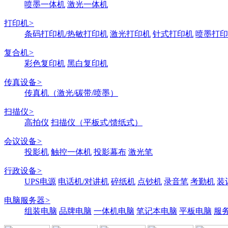
喷墨一体机
激光一体机
打印机
>
条码打印机/热敏打印机
激光打印机
针式打印机
喷墨打印
复合机
>
彩色复印机
黑白复印机
传真设备
>
传真机（激光/碳带/喷墨）
扫描仪
>
高拍仪
扫描仪（平板式/馈纸式）
会议设备
>
投影机
触控一体机
投影幕布
激光笔
行政设备
>
UPS电源
电话机/对讲机
碎纸机
点钞机
录音笔
考勤机
装
电脑服务器
>
组装电脑
品牌电脑
一体机电脑
笔记本电脑
平板电脑
服