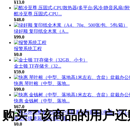
¥13.0
酷冷至尊 压固式-CPU...
¥48.0
绿好顺 复印纸全木浆（A...
¥99.0
报警系统工程
¥0.0
金士顿 TF存储卡（32...
¥59.0
快惠 琴叶榕（中型、落地...
¥99.0
快惠 金钱树（中型、落地...
¥67.0
购买了该商品的用户还
办公环境整装 意向客户请...
¥0.0