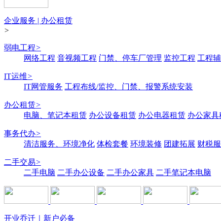
企业服务 | 办公租赁
>
弱电工程
>
网络工程
音视频工程
门禁、停车厂管理
监控工程
工程辅
IT运维
>
IT网管服务
工程布线/监控、门禁、报警系统安装
办公租赁
>
电脑、笔记本租赁
办公设备租赁
办公电器租赁
办公家具
事务代办
>
清洁服务、环境净化
体检套餐
环境装修
团建拓展
财税服
二手交易
>
二手电脑
二手办公设备
二手办公家具
二手笔记本电脑
开业乔迁｜新户必备