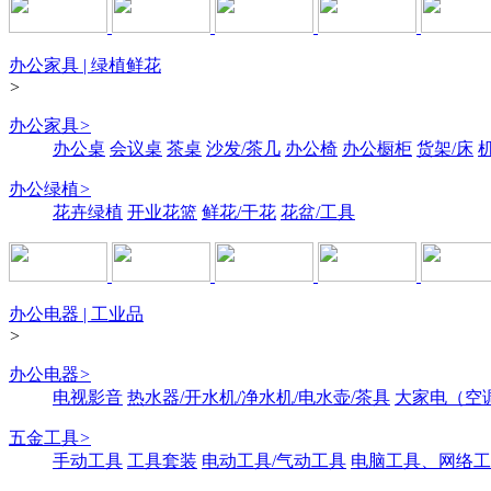
办公家具 | 绿植鲜花
>
办公家具
>
办公桌
会议桌
茶桌
沙发/茶几
办公椅
办公橱柜
货架/床
办公绿植
>
花卉绿植
开业花篮
鲜花/干花
花盆/工具
办公电器 | 工业品
>
办公电器
>
电视影音
热水器/开水机/净水机/电水壶/茶具
大家电（空
五金工具
>
手动工具
工具套装
电动工具/气动工具
电脑工具、网络工