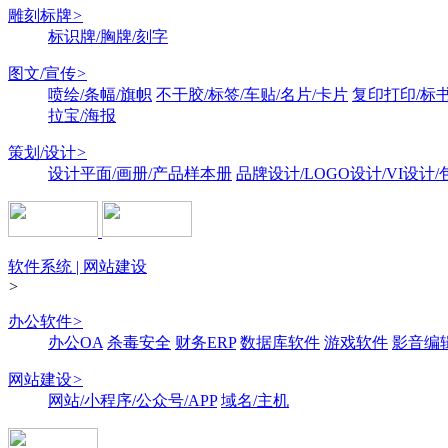
雕刻标牌
>
标识牌/胸牌/刻字
图文/宣传
>
喷绘/条幅/旗帜
不干胶/标签/车贴/名片/卡片
复印打印/标
拉宝/海报
策划/设计
>
设计平面/画册/产品样本册
品牌设计/LOGO设计/VI设计
软件系统 | 网站建设
>
办公软件
>
办公OA
杀毒安全
财务ERP
数据库软件
游戏软件
影音编
网站建设
>
网站/小程序/公众号/APP
域名/主机