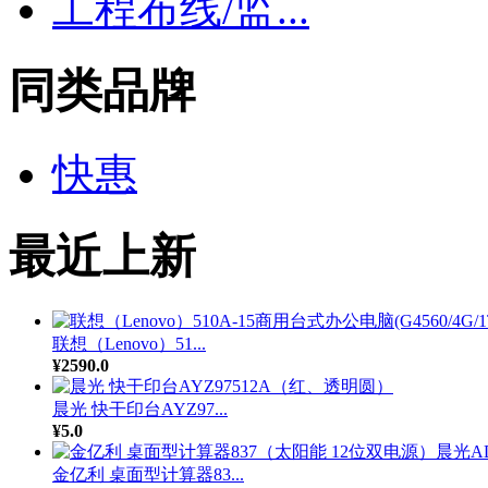
工程布线/监...
同类品牌
快惠
最近上新
联想（Lenovo）51...
¥2590.0
晨光 快干印台AYZ97...
¥5.0
金亿利 桌面型计算器83...