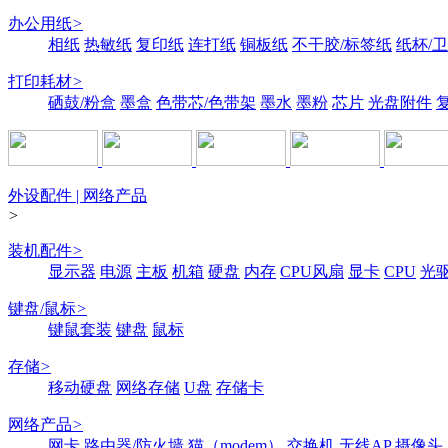
办公用纸
>
相纸
热敏纸
复印纸
连打纸
铜板纸
不干胶/标签纸
纸杯/
打印耗材
>
硒鼓/粉盒
墨盒
色带芯/色带架
墨水
墨粉
芯片
光盘附件
外设配件 | 网络产品
>
装机配件
>
显示器
电源
主板
机箱
硬盘
内存
CPU风扇
显卡
CPU
光
键盘/鼠标
>
键鼠套装
键盘
鼠标
存储
>
移动硬盘
网络存储
U盘
存储卡
网络产品
>
网卡
路由器/防火墙
猫（modem）
交换机
无线AP
摄像头