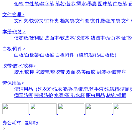
铅笔
中性笔/签字笔
笔芯/替芯/墨水/墨囊
圆珠笔
白板笔
文件管理
>
文件夹/快劳夹/抽杆夹
档案袋/文件套/文件袋/纽扣袋
文件
本册/便签
>
便签纸/便利贴
皮面本/软皮本/胶装本
线圈本/活页本
证书
白板/附件
>
白板/白板架/白板擦
白板附件（磁钉/磁贴/白板纸）
胶带/胶水/胶棒
>
胶水/胶棒
宽胶带/窄胶带
双面胶/美纹胶
封装器/胶带座
劳保用品
>
清洁用品（洗衣粉/洗衣液/香皂/肥皂/洗手液/洗洁精/洁厕
病毒防疫
劳保防护
水壶/茶具/水杯
驱虫用品
粘钩/相框
办公耗材 | 复印纸
>