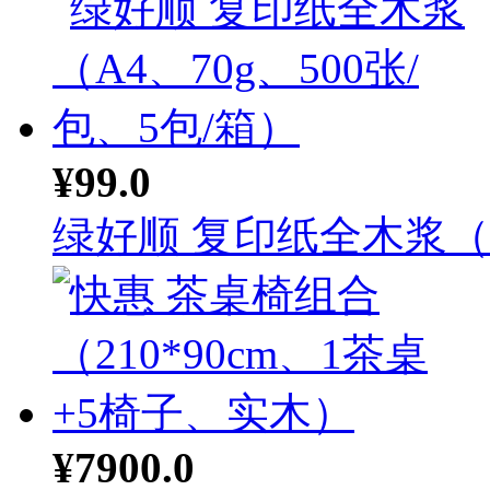
¥99.0
绿好顺 复印纸全木浆（A.
¥7900.0