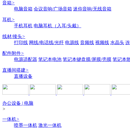
音箱
>
电脑音箱
会议音响/广场音箱
迷你音响/无线音箱
耳机
>
手机耳机
电脑耳机（入耳/头戴）
线材/接头
>
打印线
网线/电话线/光纤
电源线
音频线
视频线
水晶头
连
配件附件
>
电源适配器
笔记本电池
笔记本键盘膜/屏膜/壳膜
笔记本
直播间搭建
>
直播设备
办公设备 | 电脑
>
一体机
>
喷墨一体机
激光一体机