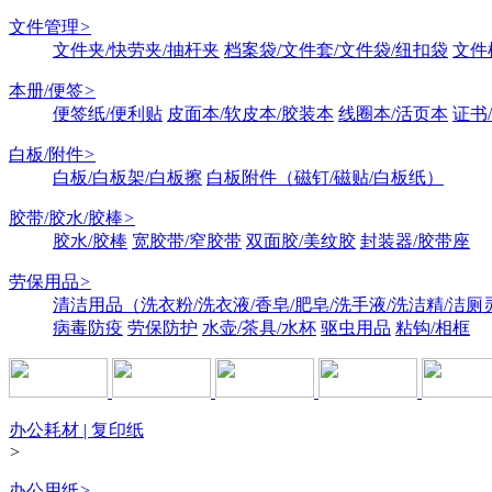
文件管理
>
文件夹/快劳夹/抽杆夹
档案袋/文件套/文件袋/纽扣袋
文件
本册/便签
>
便签纸/便利贴
皮面本/软皮本/胶装本
线圈本/活页本
证书
白板/附件
>
白板/白板架/白板擦
白板附件（磁钉/磁贴/白板纸）
胶带/胶水/胶棒
>
胶水/胶棒
宽胶带/窄胶带
双面胶/美纹胶
封装器/胶带座
劳保用品
>
清洁用品（洗衣粉/洗衣液/香皂/肥皂/洗手液/洗洁精/洁厕
病毒防疫
劳保防护
水壶/茶具/水杯
驱虫用品
粘钩/相框
办公耗材 | 复印纸
>
办公用纸
>