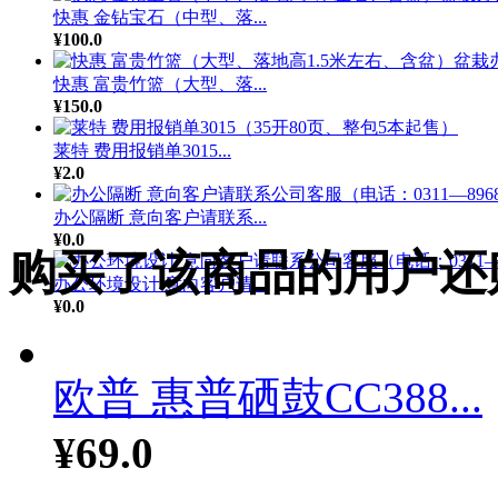
快惠 金钻宝石（中型、落...
¥100.0
快惠 富贵竹篮（大型、落...
¥150.0
莱特 费用报销单3015...
¥2.0
办公隔断 意向客户请联系...
¥0.0
购买了该商品的用户还
办公环境设计 意向客户请...
¥0.0
欧普 惠普硒鼓CC388...
¥69.0