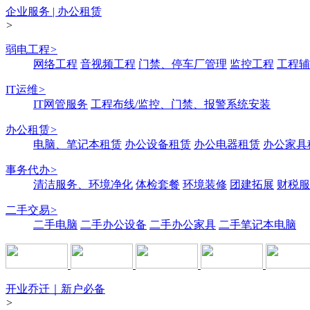
企业服务 | 办公租赁
>
弱电工程
>
网络工程
音视频工程
门禁、停车厂管理
监控工程
工程辅
IT运维
>
IT网管服务
工程布线/监控、门禁、报警系统安装
办公租赁
>
电脑、笔记本租赁
办公设备租赁
办公电器租赁
办公家具
事务代办
>
清洁服务、环境净化
体检套餐
环境装修
团建拓展
财税服
二手交易
>
二手电脑
二手办公设备
二手办公家具
二手笔记本电脑
开业乔迁｜新户必备
>