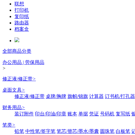
联想
打印机
复印纸
路由器
档案盒
全部商品分类
办公用品 | 劳保用品
>
修正液/修正带
>
桌面文具
>
修正液/修正带
桌牌/胸牌
旗帜/锦旗
计算器
订书机/打孔器
财务用品
>
装订附件
印台/印油/印章
账本
单据
凭证
号码机
复写纸
笔类
>
铅笔
中性笔/签字笔
笔芯/替芯/墨水/墨囊
圆珠笔
白板笔