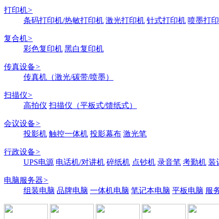
打印机
>
条码打印机/热敏打印机
激光打印机
针式打印机
喷墨打印
复合机
>
彩色复印机
黑白复印机
传真设备
>
传真机（激光/碳带/喷墨）
扫描仪
>
高拍仪
扫描仪（平板式/馈纸式）
会议设备
>
投影机
触控一体机
投影幕布
激光笔
行政设备
>
UPS电源
电话机/对讲机
碎纸机
点钞机
录音笔
考勤机
装
电脑服务器
>
组装电脑
品牌电脑
一体机电脑
笔记本电脑
平板电脑
服