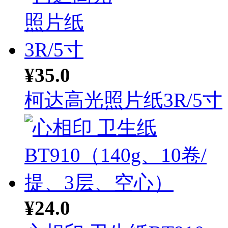
¥35.0
柯达高光照片纸3R/5寸
¥24.0