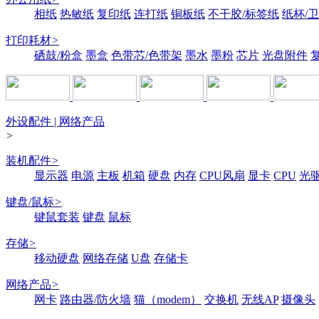
相纸
热敏纸
复印纸
连打纸
铜板纸
不干胶/标签纸
纸杯/
打印耗材
>
硒鼓/粉盒
墨盒
色带芯/色带架
墨水
墨粉
芯片
光盘附件
外设配件 | 网络产品
>
装机配件
>
显示器
电源
主板
机箱
硬盘
内存
CPU风扇
显卡
CPU
光
键盘/鼠标
>
键鼠套装
键盘
鼠标
存储
>
移动硬盘
网络存储
U盘
存储卡
网络产品
>
网卡
路由器/防火墙
猫（modem）
交换机
无线AP
摄像头