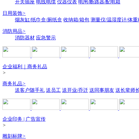
开关插座
电线电缆
仪器仪表
电闸/断路器/配电箱
日用装饰
>
烟灰缸/纸巾盒/厕纸盒
收纳箱/箱包
测量仪/温湿度计/体重
消防用品
>
消防器材
应急警示
企业福利｜商务礼品
>
商务礼品
>
送客户随手礼
送员工
送开业/乔迁
送同事朋友
送长辈师
企业印务 | 广告宣传
>
雕刻标牌
>