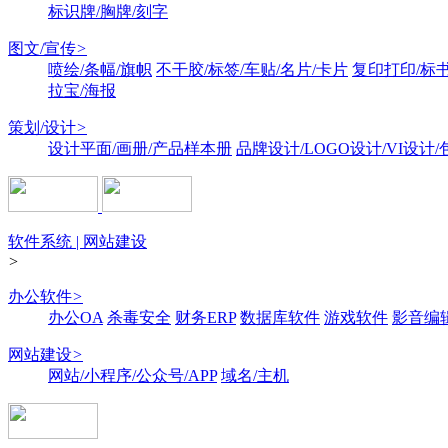
标识牌/胸牌/刻字
图文/宣传
>
喷绘/条幅/旗帜
不干胶/标签/车贴/名片/卡片
复印打印/标
拉宝/海报
策划/设计
>
设计平面/画册/产品样本册
品牌设计/LOGO设计/VI设计
软件系统 | 网站建设
>
办公软件
>
办公OA
杀毒安全
财务ERP
数据库软件
游戏软件
影音编
网站建设
>
网站/小程序/公众号/APP
域名/主机