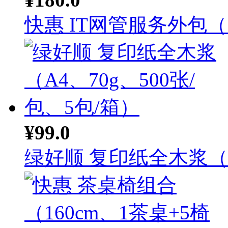
快惠 IT网管服务外包（..
¥99.0
绿好顺 复印纸全木浆（A.