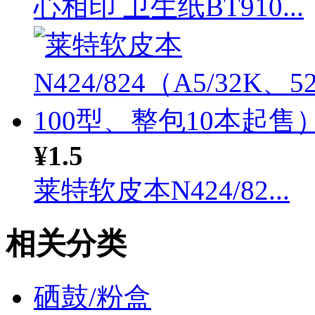
心相印 卫生纸BT910...
¥1.5
莱特软皮本N424/82...
相关分类
硒鼓/粉盒