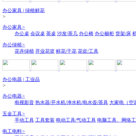
办公家具 | 绿植鲜花
>
办公家具
>
办公桌
会议桌
茶桌
沙发/茶几
办公椅
办公橱柜
货架/床
办公绿植
>
花卉绿植
开业花篮
鲜花/干花
花盆/工具
办公电器 | 工业品
>
办公电器
>
电视影音
热水器/开水机/净水机/电水壶/茶具
大家电（空
五金工具
>
手动工具
工具套装
电动工具/气动工具
电脑工具、网络工
电工电料
>