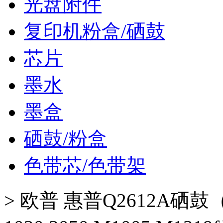
光盘附件
复印机粉盒/硒鼓
芯片
墨水
墨盒
硒鼓/粉盒
色带芯/色带架
>
欧普 惠普Q2612A硒鼓（不