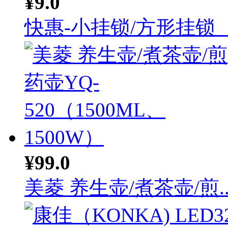
¥9.0
快惠-小挂锁/方形挂锁（.
¥99.0
美菱 养生壶/煮茶壶/煎..