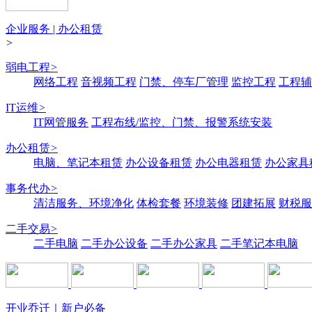
企业服务 | 办公租赁
>
弱电工程
>
网络工程
音视频工程
门禁、停车厂管理
监控工程
工程辅
IT运维
>
IT网管服务
工程布线/监控、门禁、报警系统安装
办公租赁
>
电脑、笔记本租赁
办公设备租赁
办公电器租赁
办公家具
事务代办
>
清洁服务、环境净化
体检套餐
环境装修
团建拓展
财税服
二手交易
>
二手电脑
二手办公设备
二手办公家具
二手笔记本电脑
开业乔迁｜新户必备