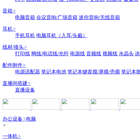
音箱
>
电脑音箱
会议音响/广场音箱
迷你音响/无线音箱
耳机
>
手机耳机
电脑耳机（入耳/头戴）
线材/接头
>
打印线
网线/电话线/光纤
电源线
音频线
视频线
水晶头
连
配件附件
>
电源适配器
笔记本电池
笔记本键盘膜/屏膜/壳膜
笔记本
直播间搭建
>
直播设备
办公设备 | 电脑
>
一体机
>