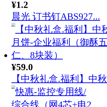
¥1.2
晨光 订书钉ABS927...
¥59.0
【中秋礼盒.福利】中秋月