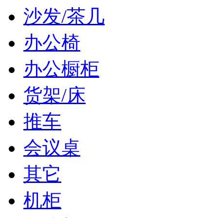
沙发/茶几
办公椅
办公橱柜
货架/床
推车
会议桌
其它
机柜