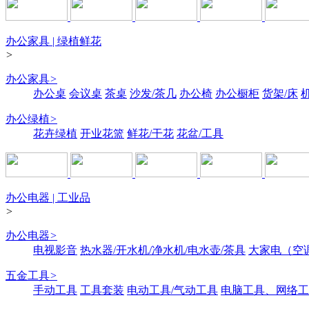
办公家具 | 绿植鲜花
>
办公家具
>
办公桌
会议桌
茶桌
沙发/茶几
办公椅
办公橱柜
货架/床
办公绿植
>
花卉绿植
开业花篮
鲜花/干花
花盆/工具
办公电器 | 工业品
>
办公电器
>
电视影音
热水器/开水机/净水机/电水壶/茶具
大家电（空
五金工具
>
手动工具
工具套装
电动工具/气动工具
电脑工具、网络工