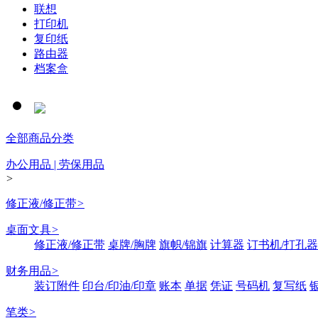
联想
打印机
复印纸
路由器
档案盒
全部商品分类
办公用品 | 劳保用品
>
修正液/修正带
>
桌面文具
>
修正液/修正带
桌牌/胸牌
旗帜/锦旗
计算器
订书机/打孔器
财务用品
>
装订附件
印台/印油/印章
账本
单据
凭证
号码机
复写纸
笔类
>