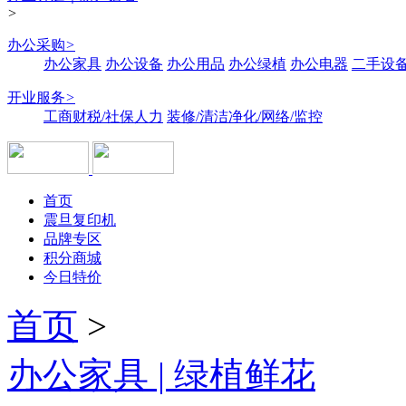
>
办公采购
>
办公家具
办公设备
办公用品
办公绿植
办公电器
二手设备
开业服务
>
工商财税/社保人力
装修/清洁净化/网络/监控
首页
震旦复印机
品牌专区
积分商城
今日特价
首页
>
办公家具 | 绿植鲜花