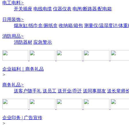
电工电料
>
开关插座
电线电缆
仪器仪表
电闸/断路器/配电箱
日用装饰
>
烟灰缸/纸巾盒/厕纸盒
收纳箱/箱包
测量仪/温湿度计/体重
消防用品
>
消防器材
应急警示
企业福利｜商务礼品
>
商务礼品
>
送客户随手礼
送员工
送开业/乔迁
送同事朋友
送长辈师
企业印务 | 广告宣传
>