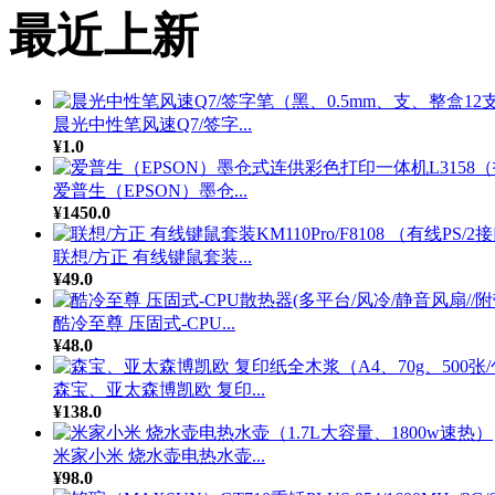
最近上新
晨光中性笔风速Q7/签字...
¥1.0
爱普生（EPSON）墨仓...
¥1450.0
联想/方正 有线键鼠套装...
¥49.0
酷冷至尊 压固式-CPU...
¥48.0
森宝、亚太森博凯欧 复印...
¥138.0
米家小米 烧水壶电热水壶...
¥98.0