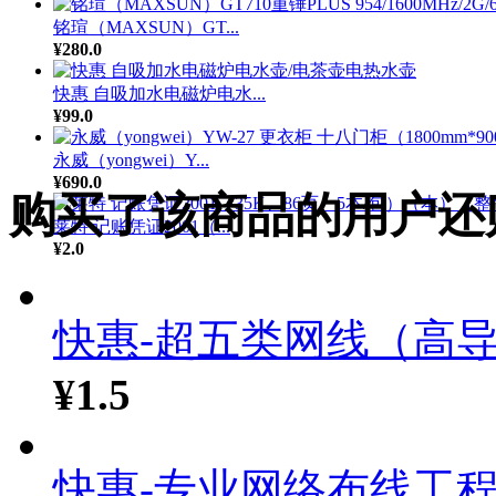
铭瑄（MAXSUN）GT...
¥280.0
快惠 自吸加水电磁炉电水...
¥99.0
永威（yongwei）Y...
¥690.0
购买了该商品的用户还
莱特 记账凭证2001（...
¥2.0
快惠-超五类网线（高导铝
¥1.5
快惠-专业网络布线工程施