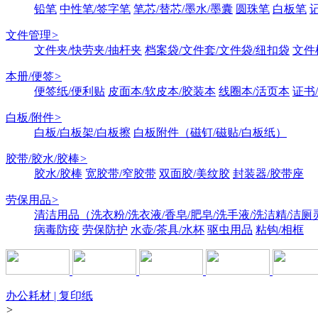
铅笔
中性笔/签字笔
笔芯/替芯/墨水/墨囊
圆珠笔
白板笔
文件管理
>
文件夹/快劳夹/抽杆夹
档案袋/文件套/文件袋/纽扣袋
文件
本册/便签
>
便签纸/便利贴
皮面本/软皮本/胶装本
线圈本/活页本
证书
白板/附件
>
白板/白板架/白板擦
白板附件（磁钉/磁贴/白板纸）
胶带/胶水/胶棒
>
胶水/胶棒
宽胶带/窄胶带
双面胶/美纹胶
封装器/胶带座
劳保用品
>
清洁用品（洗衣粉/洗衣液/香皂/肥皂/洗手液/洗洁精/洁厕
病毒防疫
劳保防护
水壶/茶具/水杯
驱虫用品
粘钩/相框
办公耗材 | 复印纸
>