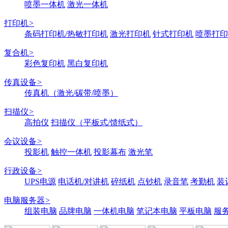
喷墨一体机
激光一体机
打印机
>
条码打印机/热敏打印机
激光打印机
针式打印机
喷墨打印
复合机
>
彩色复印机
黑白复印机
传真设备
>
传真机（激光/碳带/喷墨）
扫描仪
>
高拍仪
扫描仪（平板式/馈纸式）
会议设备
>
投影机
触控一体机
投影幕布
激光笔
行政设备
>
UPS电源
电话机/对讲机
碎纸机
点钞机
录音笔
考勤机
装
电脑服务器
>
组装电脑
品牌电脑
一体机电脑
笔记本电脑
平板电脑
服