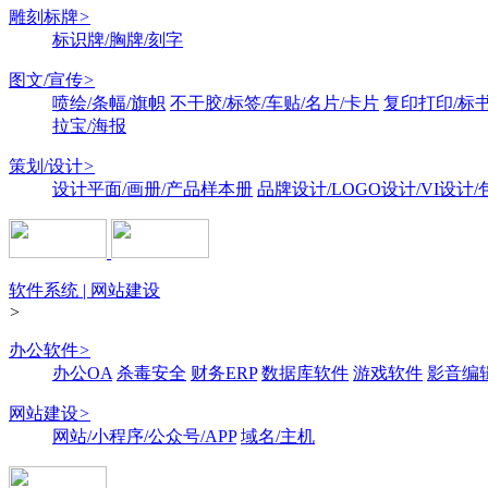
雕刻标牌
>
标识牌/胸牌/刻字
图文/宣传
>
喷绘/条幅/旗帜
不干胶/标签/车贴/名片/卡片
复印打印/标
拉宝/海报
策划/设计
>
设计平面/画册/产品样本册
品牌设计/LOGO设计/VI设计
软件系统 | 网站建设
>
办公软件
>
办公OA
杀毒安全
财务ERP
数据库软件
游戏软件
影音编
网站建设
>
网站/小程序/公众号/APP
域名/主机