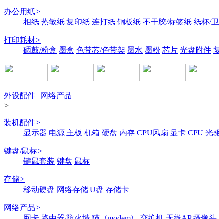
办公用纸
>
相纸
热敏纸
复印纸
连打纸
铜板纸
不干胶/标签纸
纸杯/
打印耗材
>
硒鼓/粉盒
墨盒
色带芯/色带架
墨水
墨粉
芯片
光盘附件
外设配件 | 网络产品
>
装机配件
>
显示器
电源
主板
机箱
硬盘
内存
CPU风扇
显卡
CPU
光
键盘/鼠标
>
键鼠套装
键盘
鼠标
存储
>
移动硬盘
网络存储
U盘
存储卡
网络产品
>
网卡
路由器/防火墙
猫（modem）
交换机
无线AP
摄像头