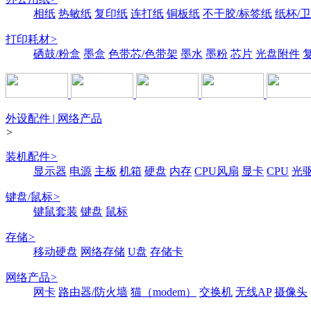
相纸
热敏纸
复印纸
连打纸
铜板纸
不干胶/标签纸
纸杯/
打印耗材
>
硒鼓/粉盒
墨盒
色带芯/色带架
墨水
墨粉
芯片
光盘附件
外设配件 | 网络产品
>
装机配件
>
显示器
电源
主板
机箱
硬盘
内存
CPU风扇
显卡
CPU
光
键盘/鼠标
>
键鼠套装
键盘
鼠标
存储
>
移动硬盘
网络存储
U盘
存储卡
网络产品
>
网卡
路由器/防火墙
猫（modem）
交换机
无线AP
摄像头