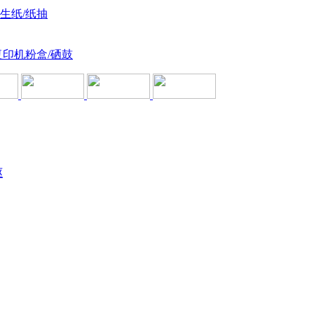
卫生纸/纸抽
复印机粉盒/硒鼓
驱