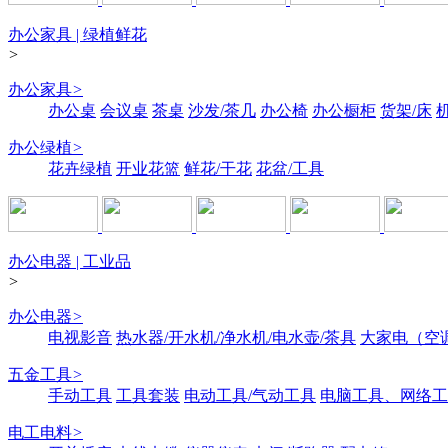
办公家具 | 绿植鲜花
>
办公家具
>
办公桌
会议桌
茶桌
沙发/茶几
办公椅
办公橱柜
货架/床
办公绿植
>
花卉绿植
开业花篮
鲜花/干花
花盆/工具
办公电器 | 工业品
>
办公电器
>
电视影音
热水器/开水机/净水机/电水壶/茶具
大家电（空
五金工具
>
手动工具
工具套装
电动工具/气动工具
电脑工具、网络工
电工电料
>