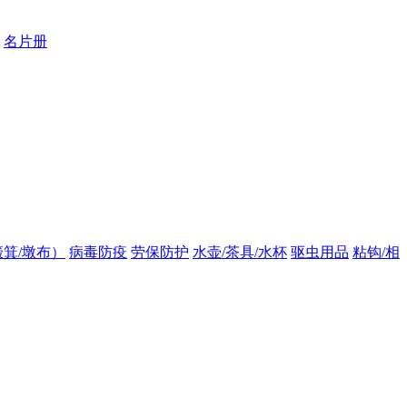
名片册
箕/墩布）
病毒防疫
劳保防护
水壶/茶具/水杯
驱虫用品
粘钩/相