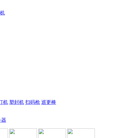
机
订机
塑封机
扫码枪
巡更棒
务器