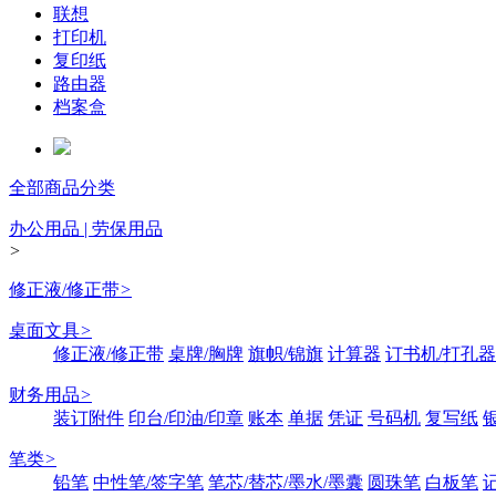
联想
打印机
复印纸
路由器
档案盒
全部商品分类
办公用品 | 劳保用品
>
修正液/修正带
>
桌面文具
>
修正液/修正带
桌牌/胸牌
旗帜/锦旗
计算器
订书机/打孔器
财务用品
>
装订附件
印台/印油/印章
账本
单据
凭证
号码机
复写纸
笔类
>
铅笔
中性笔/签字笔
笔芯/替芯/墨水/墨囊
圆珠笔
白板笔