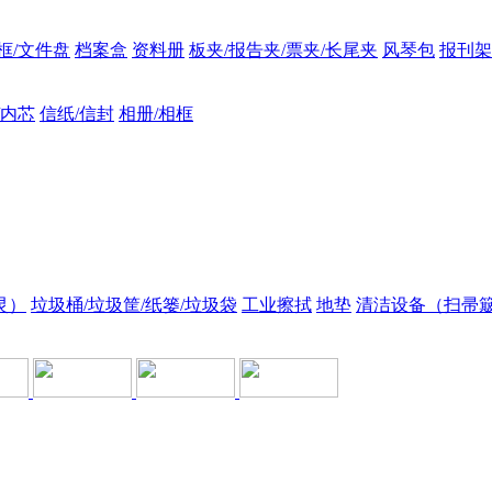
框/文件盘
档案盒
资料册
板夹/报告夹/票夹/长尾夹
风琴包
报刊架
/内芯
信纸/信封
相册/相框
灵）
垃圾桶/垃圾筐/纸篓/垃圾袋
工业擦拭
地垫
清洁设备（扫帚簸