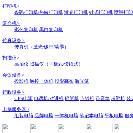
打印机
>
条码打印机/热敏打印机
激光打印机
针式打印机
喷墨打印
复合机
>
彩色复印机
黑白复印机
传真设备
>
传真机（激光/碳带/喷墨）
扫描仪
>
高拍仪
扫描仪（平板式/馈纸式）
会议设备
>
投影机
触控一体机
投影幕布
激光笔
行政设备
>
UPS电源
电话机/对讲机
碎纸机
点钞机
录音笔
考勤机
装
电脑服务器
>
组装电脑
品牌电脑
一体机电脑
笔记本电脑
平板电脑
服