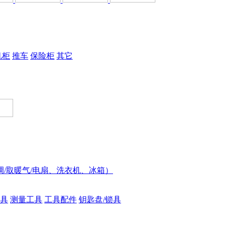
机柜
推车
保险柜
其它
调/取暖气/电扇、洗衣机、冰箱）
具
测量工具
工具配件
钥匙盘/锁具