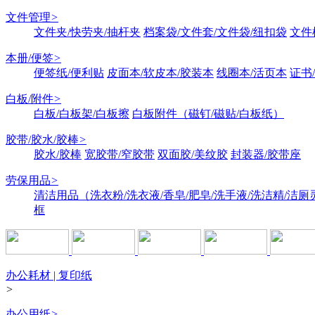
文件管理
>
文件夹/快劳夹/抽杆夹
档案袋/文件套/文件袋/纽扣袋
文件
本册/便签
>
便签纸/便利贴
皮面本/软皮本/胶装本
线圈本/活页本
证书
白板/附件
>
白板/白板架/白板擦
白板附件（磁钉/磁贴/白板纸）
胶带/胶水/胶棒
>
胶水/胶棒
宽胶带/窄胶带
双面胶/美纹胶
封装器/胶带座
劳保用品
>
清洁用品（洗衣粉/洗衣液/香皂/肥皂/洗手液/洗洁精/洁厕
框
办公耗材 | 复印纸
>
办公用纸
>