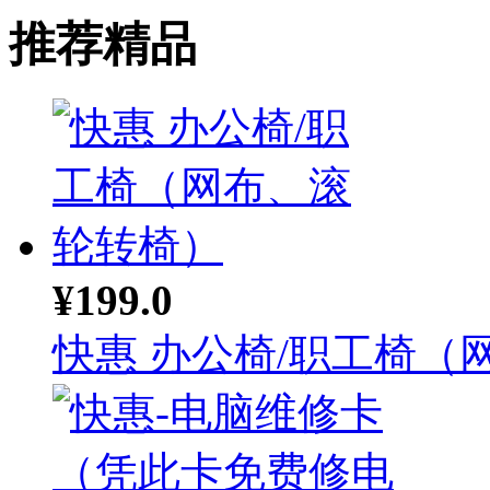
推荐精品
¥199.0
快惠 办公椅/职工椅（网.