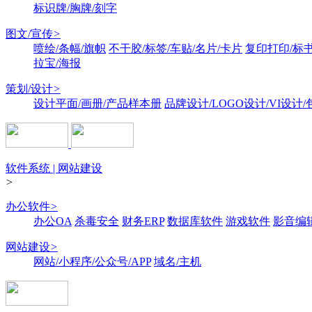
标识牌/胸牌/刻字
图文/宣传
>
喷绘/条幅/旗帜
不干胶/标签/车贴/名片/卡片
复印打印/标
拉宝/海报
策划/设计
>
设计平面/画册/产品样本册
品牌设计/LOGO设计/VI设计
软件系统 | 网站建设
>
办公软件
>
办公OA
杀毒安全
财务ERP
数据库软件
游戏软件
影音编
网站建设
>
网站/小程序/公众号/APP
域名/主机