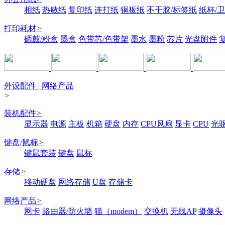
相纸
热敏纸
复印纸
连打纸
铜板纸
不干胶/标签纸
纸杯/
打印耗材
>
硒鼓/粉盒
墨盒
色带芯/色带架
墨水
墨粉
芯片
光盘附件
外设配件 | 网络产品
>
装机配件
>
显示器
电源
主板
机箱
硬盘
内存
CPU风扇
显卡
CPU
光
键盘/鼠标
>
键鼠套装
键盘
鼠标
存储
>
移动硬盘
网络存储
U盘
存储卡
网络产品
>
网卡
路由器/防火墙
猫（modem）
交换机
无线AP
摄像头