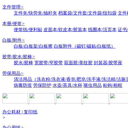
文件管理
>
文件夹/快劳夹/抽杆夹
档案袋/文件套/文件袋/纽扣袋
文件
本册/便签
>
便签纸/便利贴
皮面本/软皮本/胶装本
线圈本/活页本
证书
白板/附件
>
白板/白板架/白板擦
白板附件（磁钉/磁贴/白板纸）
胶带/胶水/胶棒
>
胶水/胶棒
宽胶带/窄胶带
双面胶/美纹胶
封装器/胶带座
劳保用品
>
清洁用品（洗衣粉/洗衣液/香皂/肥皂/洗手液/洗洁精/洁厕
病毒防疫
劳保防护
水壶/茶具/水杯
驱虫用品
粘钩/相框
办公耗材 | 复印纸
>
办公用纸
>