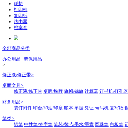
联想
打印机
复印纸
路由器
档案盒
全部商品分类
办公用品 | 劳保用品
>
修正液/修正带
>
桌面文具
>
修正液/修正带
桌牌/胸牌
旗帜/锦旗
计算器
订书机/打孔器
财务用品
>
装订附件
印台/印油/印章
账本
单据
凭证
号码机
复写纸
笔类
>
铅笔
中性笔/签字笔
笔芯/替芯/墨水/墨囊
圆珠笔
白板笔