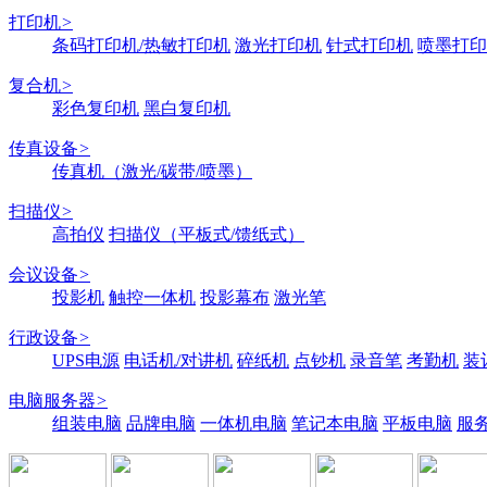
打印机
>
条码打印机/热敏打印机
激光打印机
针式打印机
喷墨打印
复合机
>
彩色复印机
黑白复印机
传真设备
>
传真机（激光/碳带/喷墨）
扫描仪
>
高拍仪
扫描仪（平板式/馈纸式）
会议设备
>
投影机
触控一体机
投影幕布
激光笔
行政设备
>
UPS电源
电话机/对讲机
碎纸机
点钞机
录音笔
考勤机
装
电脑服务器
>
组装电脑
品牌电脑
一体机电脑
笔记本电脑
平板电脑
服