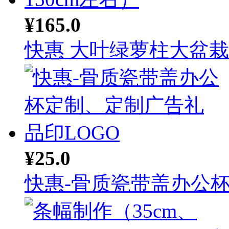
¥165.0
快惠 大叶绿萝柱大盆栽（
¥25.0
快惠-骨质瓷带盖办公杯定