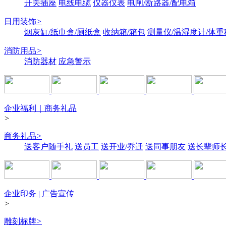
开关插座
电线电缆
仪器仪表
电闸/断路器/配电箱
日用装饰
>
烟灰缸/纸巾盒/厕纸盒
收纳箱/箱包
测量仪/温湿度计/体重
消防用品
>
消防器材
应急警示
企业福利｜商务礼品
>
商务礼品
>
送客户随手礼
送员工
送开业/乔迁
送同事朋友
送长辈师
企业印务 | 广告宣传
>
雕刻标牌
>