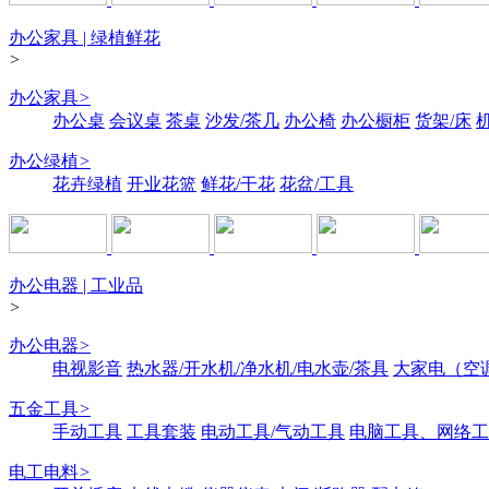
办公家具 | 绿植鲜花
>
办公家具
>
办公桌
会议桌
茶桌
沙发/茶几
办公椅
办公橱柜
货架/床
办公绿植
>
花卉绿植
开业花篮
鲜花/干花
花盆/工具
办公电器 | 工业品
>
办公电器
>
电视影音
热水器/开水机/净水机/电水壶/茶具
大家电（空
五金工具
>
手动工具
工具套装
电动工具/气动工具
电脑工具、网络工
电工电料
>