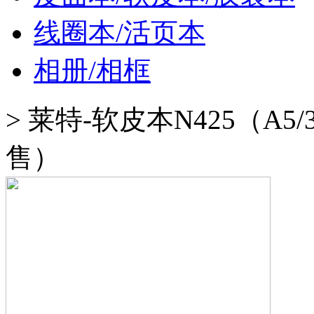
线圈本/活页本
相册/相框
>
莱特-软皮本N425（A5/
售）