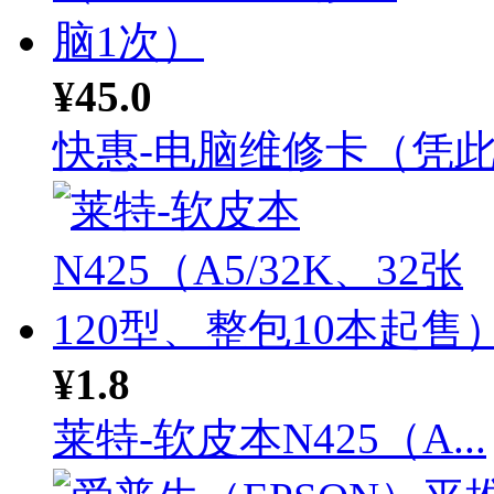
¥45.0
快惠-电脑维修卡（凭此卡
¥1.8
莱特-软皮本N425（A...