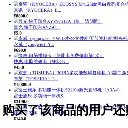
京瓷（KYOCERA）E...
¥8800.0
晨光 快干印台AYZ97...
¥5.0
永威（yongwei）Y...
¥690.0
快惠-电脑维修卡（凭此卡...
¥45.0
东芝（TOSHIBA）3...
¥15800.0
富士施乐 多功能一体机S...
¥3190.0
购买了该商品的用户还
快惠 平安树（大型、落地...
¥140.0