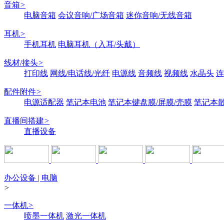
音箱
>
电脑音箱
会议音响/广场音箱
迷你音响/无线音箱
耳机
>
手机耳机
电脑耳机（入耳/头戴）
线材/接头
>
打印线
网线/电话线/光纤
电源线
音频线
视频线
水晶头
连
配件附件
>
电源适配器
笔记本电池
笔记本键盘膜/屏膜/壳膜
笔记本
直播间搭建
>
直播设备
办公设备 | 电脑
>
一体机
>
喷墨一体机
激光一体机