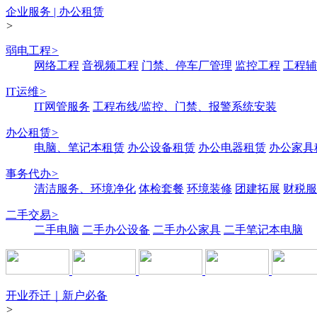
企业服务 | 办公租赁
>
弱电工程
>
网络工程
音视频工程
门禁、停车厂管理
监控工程
工程辅
IT运维
>
IT网管服务
工程布线/监控、门禁、报警系统安装
办公租赁
>
电脑、笔记本租赁
办公设备租赁
办公电器租赁
办公家具
事务代办
>
清洁服务、环境净化
体检套餐
环境装修
团建拓展
财税服
二手交易
>
二手电脑
二手办公设备
二手办公家具
二手笔记本电脑
开业乔迁｜新户必备
>