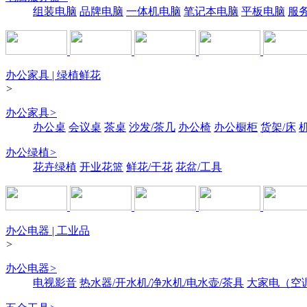
组装电脑
品牌电脑
一体机电脑
笔记本电脑
平板电脑
服
办公家具 | 绿植鲜花
>
办公家具
>
办公桌
会议桌
茶桌
沙发/茶几
办公椅
办公橱柜
货架/床
办公绿植
>
花卉绿植
开业花篮
鲜花/干花
花盆/工具
办公电器 | 工业品
>
办公电器
>
电视影音
热水器/开水机/净水机/电水壶/茶具
大家电（空