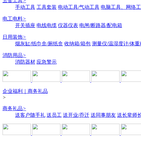
五金工具
>
手动工具
工具套装
电动工具/气动工具
电脑工具、网络工
电工电料
>
开关插座
电线电缆
仪器仪表
电闸/断路器/配电箱
日用装饰
>
烟灰缸/纸巾盒/厕纸盒
收纳箱/箱包
测量仪/温湿度计/体重
消防用品
>
消防器材
应急警示
企业福利｜商务礼品
>
商务礼品
>
送客户随手礼
送员工
送开业/乔迁
送同事朋友
送长辈师