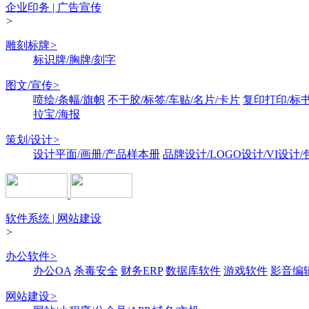
企业印务 | 广告宣传
>
雕刻标牌
>
标识牌/胸牌/刻字
图文/宣传
>
喷绘/条幅/旗帜
不干胶/标签/车贴/名片/卡片
复印打印/标
拉宝/海报
策划/设计
>
设计平面/画册/产品样本册
品牌设计/LOGO设计/VI设计
软件系统 | 网站建设
>
办公软件
>
办公OA
杀毒安全
财务ERP
数据库软件
游戏软件
影音编
网站建设
>