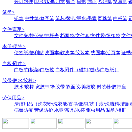
装订附件
印台/印油/印章
账本
单据
凭证
号码机
复写纸
笔类
>
铅笔
中性笔/签字笔
笔芯/替芯/墨水/墨囊
圆珠笔
白板笔
文件管理
>
文件夹/快劳夹/抽杆夹
档案袋/文件套/文件袋/纽扣袋
文件
本册/便签
>
便签纸/便利贴
皮面本/软皮本/胶装本
线圈本/活页本
证书
白板/附件
>
白板/白板架/白板擦
白板附件（磁钉/磁贴/白板纸）
胶带/胶水/胶棒
>
胶水/胶棒
宽胶带/窄胶带
双面胶/美纹胶
封装器/胶带座
劳保用品
>
清洁用品（洗衣粉/洗衣液/香皂/肥皂/洗手液/洗洁精/洁厕
病毒防疫
劳保防护
水壶/茶具/水杯
驱虫用品
粘钩/相框