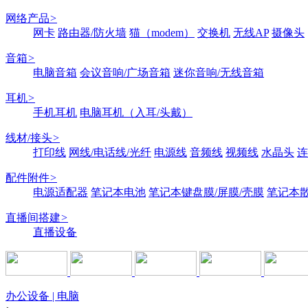
网络产品
>
网卡
路由器/防火墙
猫（modem）
交换机
无线AP
摄像头
音箱
>
电脑音箱
会议音响/广场音箱
迷你音响/无线音箱
耳机
>
手机耳机
电脑耳机（入耳/头戴）
线材/接头
>
打印线
网线/电话线/光纤
电源线
音频线
视频线
水晶头
连
配件附件
>
电源适配器
笔记本电池
笔记本键盘膜/屏膜/壳膜
笔记本
直播间搭建
>
直播设备
办公设备 | 电脑