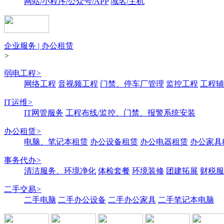
网站/小程序/公众号/APP
域名/主机
企业服务 | 办公租赁
>
弱电工程
>
网络工程
音视频工程
门禁、停车厂管理
监控工程
工程辅
IT运维
>
IT网管服务
工程布线/监控、门禁、报警系统安装
办公租赁
>
电脑、笔记本租赁
办公设备租赁
办公电器租赁
办公家具
事务代办
>
清洁服务、环境净化
体检套餐
环境装修
团建拓展
财税服
二手交易
>
二手电脑
二手办公设备
二手办公家具
二手笔记本电脑