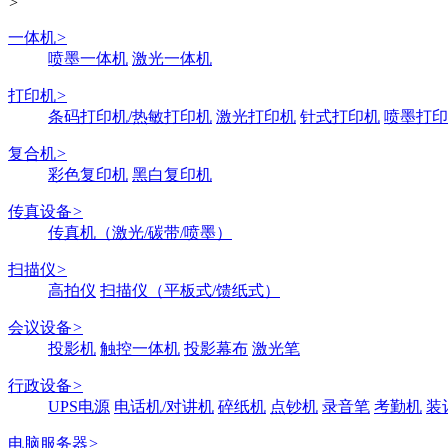
>
一体机
>
喷墨一体机
激光一体机
打印机
>
条码打印机/热敏打印机
激光打印机
针式打印机
喷墨打印
复合机
>
彩色复印机
黑白复印机
传真设备
>
传真机（激光/碳带/喷墨）
扫描仪
>
高拍仪
扫描仪（平板式/馈纸式）
会议设备
>
投影机
触控一体机
投影幕布
激光笔
行政设备
>
UPS电源
电话机/对讲机
碎纸机
点钞机
录音笔
考勤机
装
电脑服务器
>