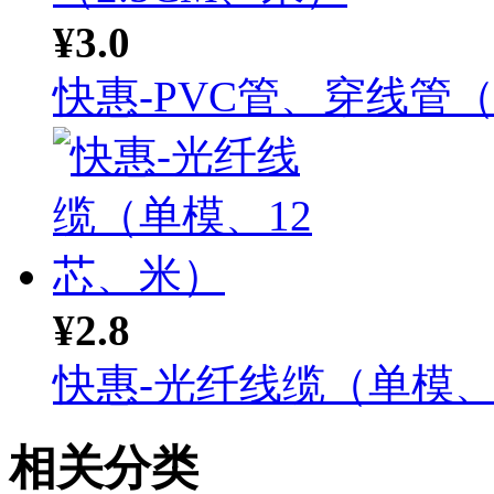
¥3.0
快惠-PVC管、穿线管（.
¥2.8
快惠-光纤线缆（单模、1.
相关分类