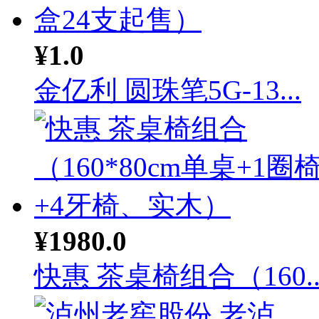
¥1.0
金亿利 圆珠笔5G-13...
¥1980.0
快惠 茶桌椅组合（160..