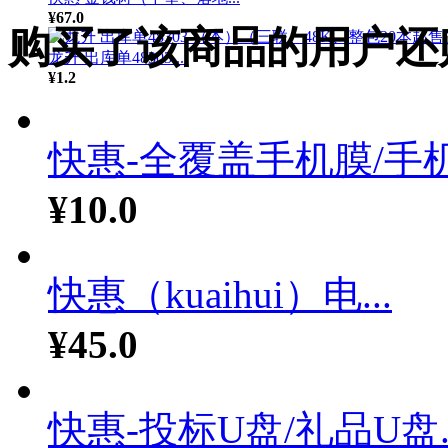
¥67.0
购买了该商品的用户还
龙升 出库单48303 ...
¥1.2
快惠-全覆盖手机膜/手机.
¥10.0
快惠（kuaihui）电...
¥45.0
快惠-投标U盘/礼品U盘..