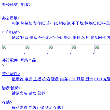
办公耗材 | 复印纸
>
办公用纸
>
相纸
热敏纸
复印纸
连打纸
铜板纸
不干胶/标签纸
纸杯/
打印耗材
>
硒鼓/粉盒
墨盒
色带芯/色带架
墨水
墨粉
芯片
光盘附件
外设配件 | 网络产品
>
装机配件
>
显示器
电源
主板
机箱
硬盘
内存
CPU风扇
显卡
CPU
光
键盘/鼠标
>
键鼠套装
键盘
鼠标
存储
>
移动硬盘
网络存储
U盘
存储卡