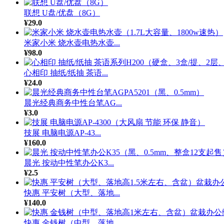
联想 U盘/优盘（8G）
¥29.0
米家小米 烧水壶电热水壶...
¥98.0
心相印 抽纸/纸抽 茶语...
¥24.0
晨光经典商务中性台笔AG...
¥3.0
技展 电脑电源AP-43...
¥160.0
晨光 按动中性笔办公K3...
¥2.5
快惠 平安树（大型、落地...
¥140.0
快惠 金钱树（中型、落地...