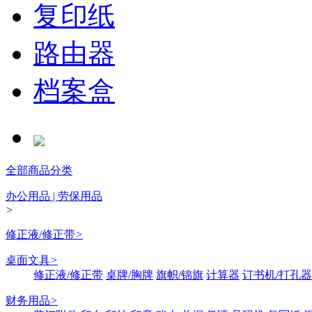
复印纸
路由器
档案盒
全部商品分类
办公用品 | 劳保用品
>
修正液/修正带
>
桌面文具
>
修正液/修正带
桌牌/胸牌
旗帜/锦旗
计算器
订书机/打孔器
财务用品
>