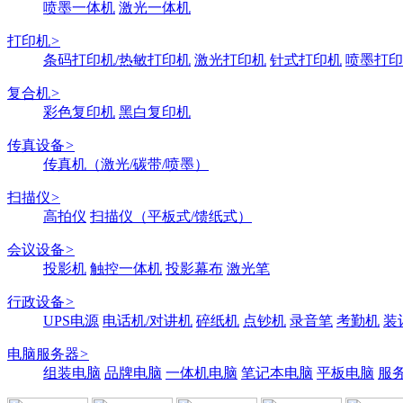
喷墨一体机
激光一体机
打印机
>
条码打印机/热敏打印机
激光打印机
针式打印机
喷墨打印
复合机
>
彩色复印机
黑白复印机
传真设备
>
传真机（激光/碳带/喷墨）
扫描仪
>
高拍仪
扫描仪（平板式/馈纸式）
会议设备
>
投影机
触控一体机
投影幕布
激光笔
行政设备
>
UPS电源
电话机/对讲机
碎纸机
点钞机
录音笔
考勤机
装
电脑服务器
>
组装电脑
品牌电脑
一体机电脑
笔记本电脑
平板电脑
服