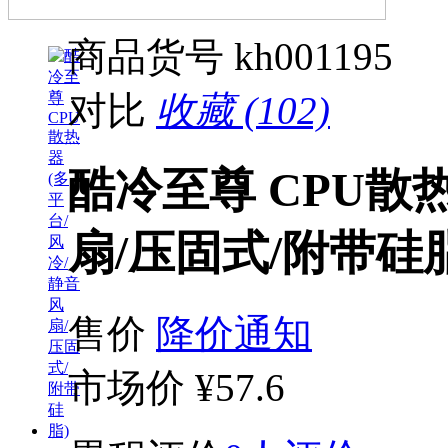
商品货号
kh001195
对比
收藏 (102)
酷冷至尊 CPU散
扇/压固式/附带硅脂
售价
降价通知
市场价
¥57.6