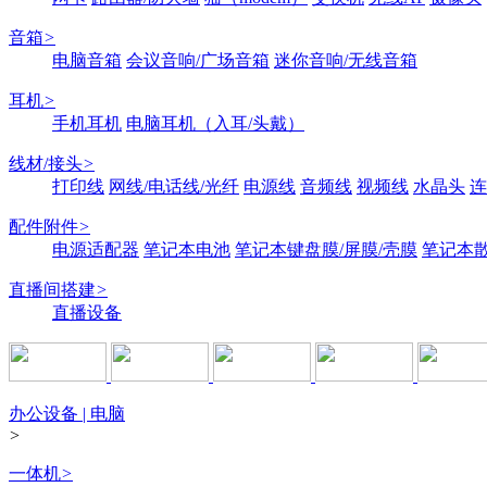
音箱
>
电脑音箱
会议音响/广场音箱
迷你音响/无线音箱
耳机
>
手机耳机
电脑耳机（入耳/头戴）
线材/接头
>
打印线
网线/电话线/光纤
电源线
音频线
视频线
水晶头
连
配件附件
>
电源适配器
笔记本电池
笔记本键盘膜/屏膜/壳膜
笔记本
直播间搭建
>
直播设备
办公设备 | 电脑
>
一体机
>