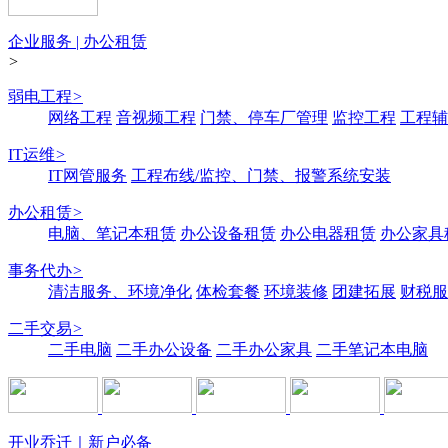
企业服务 | 办公租赁
>
弱电工程
>
网络工程
音视频工程
门禁、停车厂管理
监控工程
工程辅
IT运维
>
IT网管服务
工程布线/监控、门禁、报警系统安装
办公租赁
>
电脑、笔记本租赁
办公设备租赁
办公电器租赁
办公家具
事务代办
>
清洁服务、环境净化
体检套餐
环境装修
团建拓展
财税服
二手交易
>
二手电脑
二手办公设备
二手办公家具
二手笔记本电脑
开业乔迁｜新户必备