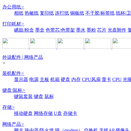
办公用纸
>
相纸
热敏纸
复印纸
连打纸
铜板纸
不干胶/标签纸
纸杯/
打印耗材
>
硒鼓/粉盒
墨盒
色带芯/色带架
墨水
墨粉
芯片
光盘附件
外设配件 | 网络产品
>
装机配件
>
显示器
电源
主板
机箱
硬盘
内存
CPU风扇
显卡
CPU
光
键盘/鼠标
>
键鼠套装
键盘
鼠标
存储
>
移动硬盘
网络存储
U盘
存储卡
网络产品
>
网卡
路由器/防火墙
猫（modem）
交换机
无线AP
摄像头