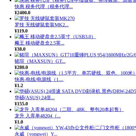
快惠 税务代理（税务代理...
¥2400.0
罗技 无线键鼠套装MK2...
¥119.0
飚王 移动硬盘盒2.5英...
¥38.0
铭瑄（MAXSUN）GT...
¥280.0
快惠-电线/电源线（1....
¥1.2
华硕(ASUS) 24倍...
¥155.0
龙升 入库单48204（...
¥1.0
永威（yongwei）Y...