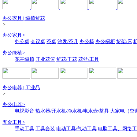
办公家具 | 绿植鲜花
>
办公家具
>
办公桌
会议桌
茶桌
沙发/茶几
办公椅
办公橱柜
货架/床
办公绿植
>
花卉绿植
开业花篮
鲜花/干花
花盆/工具
办公电器 | 工业品
>
办公电器
>
电视影音
热水器/开水机/净水机/电水壶/茶具
大家电（空
五金工具
>
手动工具
工具套装
电动工具/气动工具
电脑工具、网络工