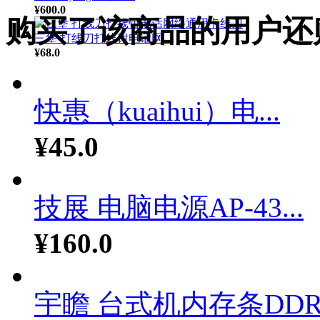
¥600.0
购买了该商品的用户还
三堡 打线刀打线钳电话网...
¥68.0
快惠（kuaihui）电...
¥45.0
技展 电脑电源AP-43...
¥160.0
宇瞻 台式机内存条DDR.