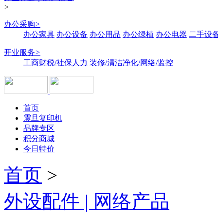
>
办公采购
>
办公家具
办公设备
办公用品
办公绿植
办公电器
二手设备
开业服务
>
工商财税/社保人力
装修/清洁净化/网络/监控
首页
震旦复印机
品牌专区
积分商城
今日特价
首页
>
外设配件 | 网络产品