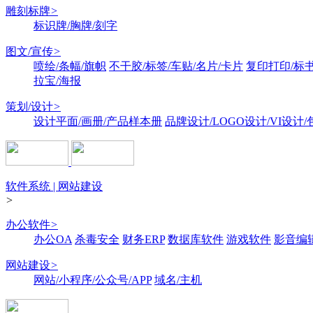
雕刻标牌
>
标识牌/胸牌/刻字
图文/宣传
>
喷绘/条幅/旗帜
不干胶/标签/车贴/名片/卡片
复印打印/标
拉宝/海报
策划/设计
>
设计平面/画册/产品样本册
品牌设计/LOGO设计/VI设计
软件系统 | 网站建设
>
办公软件
>
办公OA
杀毒安全
财务ERP
数据库软件
游戏软件
影音编
网站建设
>
网站/小程序/公众号/APP
域名/主机