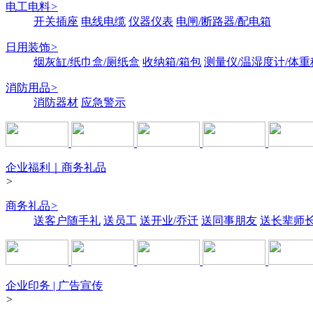
电工电料
>
开关插座
电线电缆
仪器仪表
电闸/断路器/配电箱
日用装饰
>
烟灰缸/纸巾盒/厕纸盒
收纳箱/箱包
测量仪/温湿度计/体重
消防用品
>
消防器材
应急警示
企业福利｜商务礼品
>
商务礼品
>
送客户随手礼
送员工
送开业/乔迁
送同事朋友
送长辈师
企业印务 | 广告宣传
>