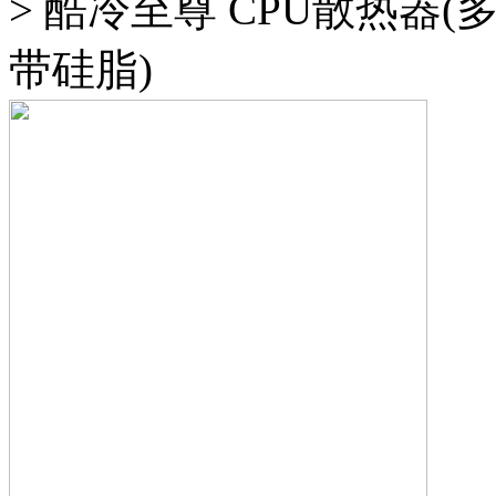
>
酷冷至尊 CPU散热器(
带硅脂)