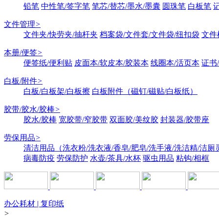
铅笔
中性笔/签字笔
笔芯/替芯/墨水/墨囊
圆珠笔
白板笔
文件管理
>
文件夹/快劳夹/抽杆夹
档案袋/文件套/文件袋/纽扣袋
文件
本册/便签
>
便签纸/便利贴
皮面本/软皮本/胶装本
线圈本/活页本
证书
白板/附件
>
白板/白板架/白板擦
白板附件（磁钉/磁贴/白板纸）
胶带/胶水/胶棒
>
胶水/胶棒
宽胶带/窄胶带
双面胶/美纹胶
封装器/胶带座
劳保用品
>
清洁用品（洗衣粉/洗衣液/香皂/肥皂/洗手液/洗洁精/洁厕
病毒防疫
劳保防护
水壶/茶具/水杯
驱虫用品
粘钩/相框
办公耗材 | 复印纸
>