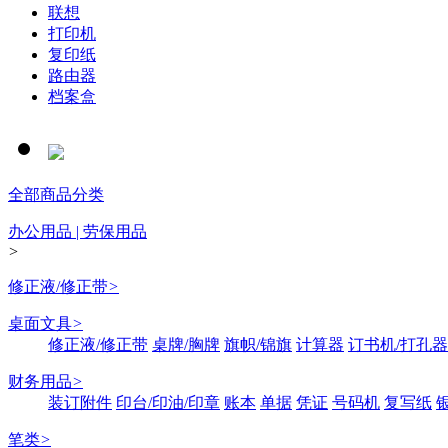
联想
打印机
复印纸
路由器
档案盒
全部商品分类
办公用品 | 劳保用品
>
修正液/修正带
>
桌面文具
>
修正液/修正带
桌牌/胸牌
旗帜/锦旗
计算器
订书机/打孔器
财务用品
>
装订附件
印台/印油/印章
账本
单据
凭证
号码机
复写纸
笔类
>