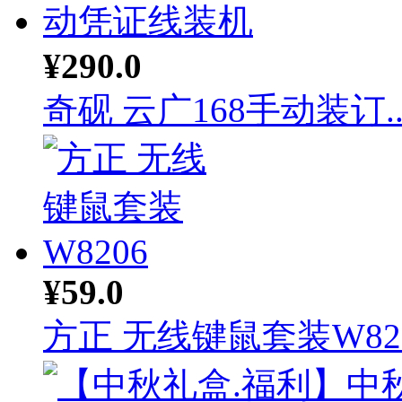
¥290.0
奇砚 云广168手动装订..
¥59.0
方正 无线键鼠套装W82.