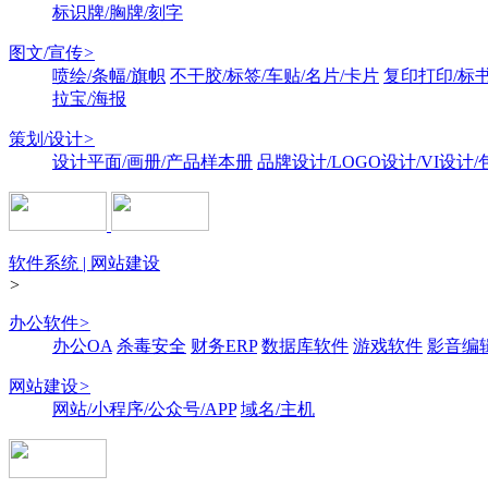
标识牌/胸牌/刻字
图文/宣传
>
喷绘/条幅/旗帜
不干胶/标签/车贴/名片/卡片
复印打印/标
拉宝/海报
策划/设计
>
设计平面/画册/产品样本册
品牌设计/LOGO设计/VI设计
软件系统 | 网站建设
>
办公软件
>
办公OA
杀毒安全
财务ERP
数据库软件
游戏软件
影音编
网站建设
>
网站/小程序/公众号/APP
域名/主机