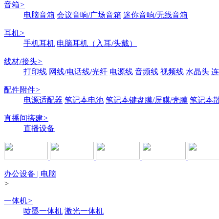
音箱
>
电脑音箱
会议音响/广场音箱
迷你音响/无线音箱
耳机
>
手机耳机
电脑耳机（入耳/头戴）
线材/接头
>
打印线
网线/电话线/光纤
电源线
音频线
视频线
水晶头
连
配件附件
>
电源适配器
笔记本电池
笔记本键盘膜/屏膜/壳膜
笔记本
直播间搭建
>
直播设备
办公设备 | 电脑
>
一体机
>
喷墨一体机
激光一体机