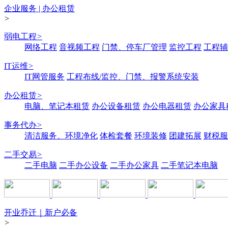
企业服务 | 办公租赁
>
弱电工程
>
网络工程
音视频工程
门禁、停车厂管理
监控工程
工程辅
IT运维
>
IT网管服务
工程布线/监控、门禁、报警系统安装
办公租赁
>
电脑、笔记本租赁
办公设备租赁
办公电器租赁
办公家具
事务代办
>
清洁服务、环境净化
体检套餐
环境装修
团建拓展
财税服
二手交易
>
二手电脑
二手办公设备
二手办公家具
二手笔记本电脑
开业乔迁｜新户必备
>