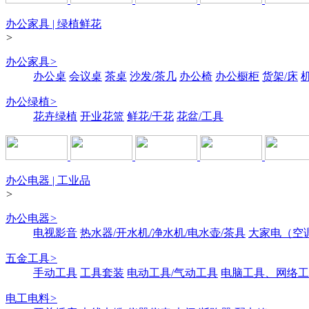
办公家具 | 绿植鲜花
>
办公家具
>
办公桌
会议桌
茶桌
沙发/茶几
办公椅
办公橱柜
货架/床
办公绿植
>
花卉绿植
开业花篮
鲜花/干花
花盆/工具
办公电器 | 工业品
>
办公电器
>
电视影音
热水器/开水机/净水机/电水壶/茶具
大家电（空
五金工具
>
手动工具
工具套装
电动工具/气动工具
电脑工具、网络工
电工电料
>