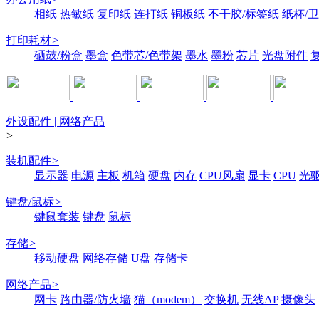
相纸
热敏纸
复印纸
连打纸
铜板纸
不干胶/标签纸
纸杯/
打印耗材
>
硒鼓/粉盒
墨盒
色带芯/色带架
墨水
墨粉
芯片
光盘附件
外设配件 | 网络产品
>
装机配件
>
显示器
电源
主板
机箱
硬盘
内存
CPU风扇
显卡
CPU
光
键盘/鼠标
>
键鼠套装
键盘
鼠标
存储
>
移动硬盘
网络存储
U盘
存储卡
网络产品
>
网卡
路由器/防火墙
猫（modem）
交换机
无线AP
摄像头