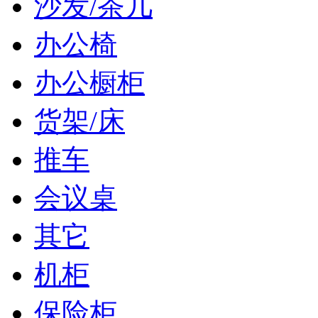
沙发/茶几
办公椅
办公橱柜
货架/床
推车
会议桌
其它
机柜
保险柜