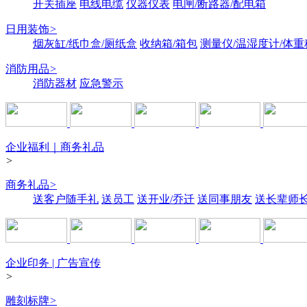
开关插座
电线电缆
仪器仪表
电闸/断路器/配电箱
日用装饰
>
烟灰缸/纸巾盒/厕纸盒
收纳箱/箱包
测量仪/温湿度计/体重
消防用品
>
消防器材
应急警示
企业福利｜商务礼品
>
商务礼品
>
送客户随手礼
送员工
送开业/乔迁
送同事朋友
送长辈师
企业印务 | 广告宣传
>
雕刻标牌
>