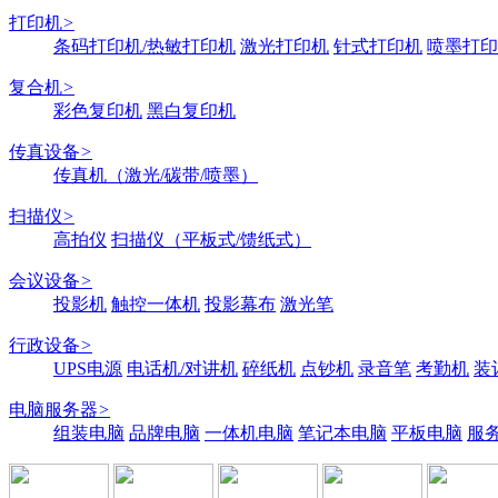
打印机
>
条码打印机/热敏打印机
激光打印机
针式打印机
喷墨打印
复合机
>
彩色复印机
黑白复印机
传真设备
>
传真机（激光/碳带/喷墨）
扫描仪
>
高拍仪
扫描仪（平板式/馈纸式）
会议设备
>
投影机
触控一体机
投影幕布
激光笔
行政设备
>
UPS电源
电话机/对讲机
碎纸机
点钞机
录音笔
考勤机
装
电脑服务器
>
组装电脑
品牌电脑
一体机电脑
笔记本电脑
平板电脑
服