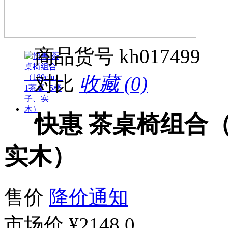
商品货号
kh017499
对比
收藏 (0)
快惠 茶桌椅组合（
实木）
售价
降价通知
市场价
¥2148.0