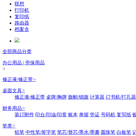
联想
打印机
复印纸
路由器
档案盒
全部商品分类
办公用品 | 劳保用品
>
修正液/修正带
>
桌面文具
>
修正液/修正带
桌牌/胸牌
旗帜/锦旗
计算器
订书机/打孔器
财务用品
>
装订附件
印台/印油/印章
账本
单据
凭证
号码机
复写纸
笔类
>
铅笔
中性笔/签字笔
笔芯/替芯/墨水/墨囊
圆珠笔
白板笔