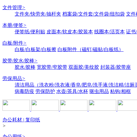
文件管理
>
文件夹/快劳夹/抽杆夹
档案袋/文件套/文件袋/纽扣袋
文件
本册/便签
>
便签纸/便利贴
皮面本/软皮本/胶装本
线圈本/活页本
证书
白板/附件
>
白板/白板架/白板擦
白板附件（磁钉/磁贴/白板纸）
胶带/胶水/胶棒
>
胶水/胶棒
宽胶带/窄胶带
双面胶/美纹胶
封装器/胶带座
劳保用品
>
清洁用品（洗衣粉/洗衣液/香皂/肥皂/洗手液/洗洁精/洁厕
病毒防疫
劳保防护
水壶/茶具/水杯
驱虫用品
粘钩/相框
办公耗材 | 复印纸
>
办公用纸
>