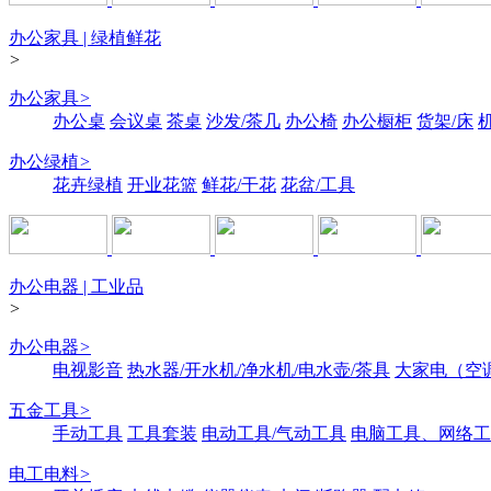
办公家具 | 绿植鲜花
>
办公家具
>
办公桌
会议桌
茶桌
沙发/茶几
办公椅
办公橱柜
货架/床
办公绿植
>
花卉绿植
开业花篮
鲜花/干花
花盆/工具
办公电器 | 工业品
>
办公电器
>
电视影音
热水器/开水机/净水机/电水壶/茶具
大家电（空
五金工具
>
手动工具
工具套装
电动工具/气动工具
电脑工具、网络工
电工电料
>