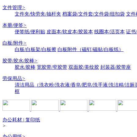
文件管理
>
文件夹/快劳夹/抽杆夹
档案袋/文件套/文件袋/纽扣袋
文件
本册/便签
>
便签纸/便利贴
皮面本/软皮本/胶装本
线圈本/活页本
证书
白板/附件
>
白板/白板架/白板擦
白板附件（磁钉/磁贴/白板纸）
胶带/胶水/胶棒
>
胶水/胶棒
宽胶带/窄胶带
双面胶/美纹胶
封装器/胶带座
劳保用品
>
清洁用品（洗衣粉/洗衣液/香皂/肥皂/洗手液/洗洁精/洁厕
框
办公耗材 | 复印纸
>
办公用纸
>