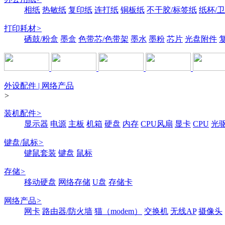
相纸
热敏纸
复印纸
连打纸
铜板纸
不干胶/标签纸
纸杯/
打印耗材
>
硒鼓/粉盒
墨盒
色带芯/色带架
墨水
墨粉
芯片
光盘附件
外设配件 | 网络产品
>
装机配件
>
显示器
电源
主板
机箱
硬盘
内存
CPU风扇
显卡
CPU
光
键盘/鼠标
>
键鼠套装
键盘
鼠标
存储
>
移动硬盘
网络存储
U盘
存储卡
网络产品
>
网卡
路由器/防火墙
猫（modem）
交换机
无线AP
摄像头