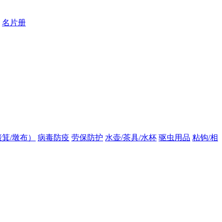
名片册
箕/墩布）
病毒防疫
劳保防护
水壶/茶具/水杯
驱虫用品
粘钩/相