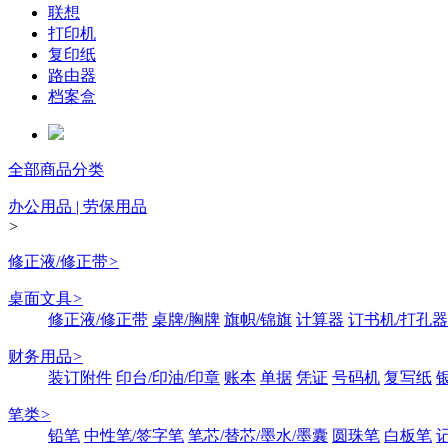
联想
打印机
复印纸
路由器
档案盒
全部商品分类
办公用品 | 劳保用品
>
修正液/修正带
>
桌面文具
>
修正液/修正带
桌牌/胸牌
旗帜/锦旗
计算器
订书机/打孔器
财务用品
>
装订附件
印台/印油/印章
账本
单据
凭证
号码机
复写纸
笔类
>
铅笔
中性笔/签字笔
笔芯/替芯/墨水/墨囊
圆珠笔
白板笔