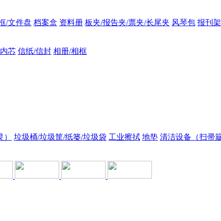
框/文件盘
档案盒
资料册
板夹/报告夹/票夹/长尾夹
风琴包
报刊架
/内芯
信纸/信封
相册/相框
灵）
垃圾桶/垃圾筐/纸篓/垃圾袋
工业擦拭
地垫
清洁设备（扫帚簸