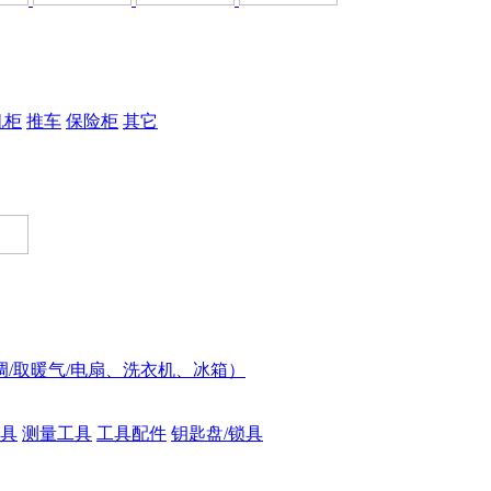
机柜
推车
保险柜
其它
调/取暖气/电扇、洗衣机、冰箱）
具
测量工具
工具配件
钥匙盘/锁具