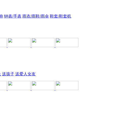
称
钟表/手表
雨衣/雨鞋/雨伞
鞋套/鞋套机
长
送孩子
送爱人女友