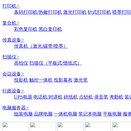
打印机
>
条码打印机/热敏打印机
激光打印机
针式打印机
喷墨打印
复合机
>
彩色复印机
黑白复印机
传真设备
>
传真机（激光/碳带/喷墨）
扫描仪
>
高拍仪
扫描仪（平板式/馈纸式）
会议设备
>
投影机
触控一体机
投影幕布
激光笔
行政设备
>
UPS电源
电话机/对讲机
碎纸机
点钞机
录音笔
考勤机
装
电脑服务器
>
组装电脑
品牌电脑
一体机电脑
笔记本电脑
平板电脑
服