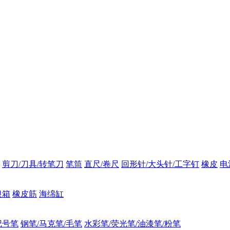
剪刀/刀具/转笔刀
笔筒
直尺/卷尺
回形针/大头针/工字钉
橡皮
电
银箱
橡皮筋
海绵缸
记号笔
钢笔/马克笔/毛笔
水彩笔/荧光笔/油漆笔/粉笔