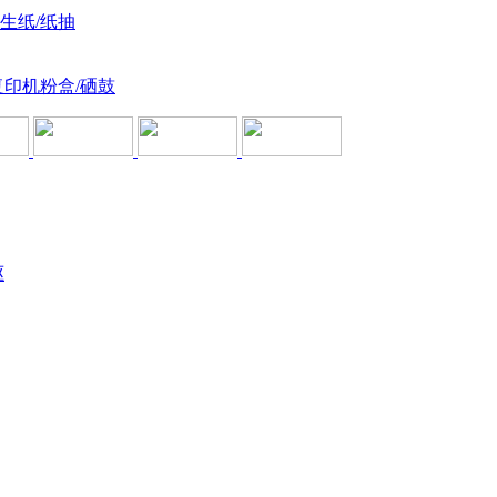
卫生纸/纸抽
复印机粉盒/硒鼓
驱