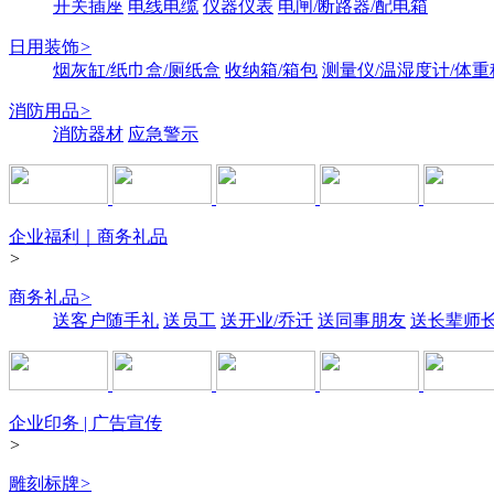
开关插座
电线电缆
仪器仪表
电闸/断路器/配电箱
日用装饰
>
烟灰缸/纸巾盒/厕纸盒
收纳箱/箱包
测量仪/温湿度计/体重
消防用品
>
消防器材
应急警示
企业福利｜商务礼品
>
商务礼品
>
送客户随手礼
送员工
送开业/乔迁
送同事朋友
送长辈师
企业印务 | 广告宣传
>
雕刻标牌
>