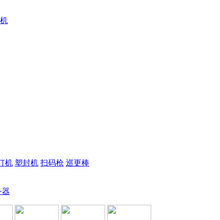
机
订机
塑封机
扫码枪
巡更棒
务器