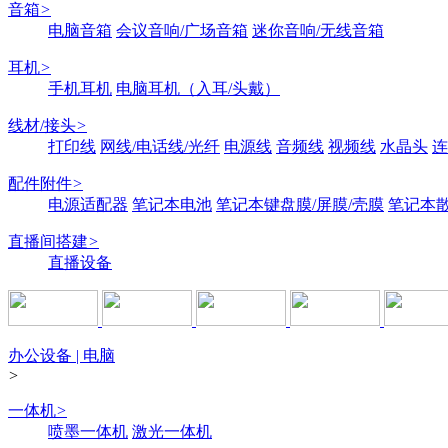
音箱
>
电脑音箱
会议音响/广场音箱
迷你音响/无线音箱
耳机
>
手机耳机
电脑耳机（入耳/头戴）
线材/接头
>
打印线
网线/电话线/光纤
电源线
音频线
视频线
水晶头
连
配件附件
>
电源适配器
笔记本电池
笔记本键盘膜/屏膜/壳膜
笔记本
直播间搭建
>
直播设备
办公设备 | 电脑
>
一体机
>
喷墨一体机
激光一体机