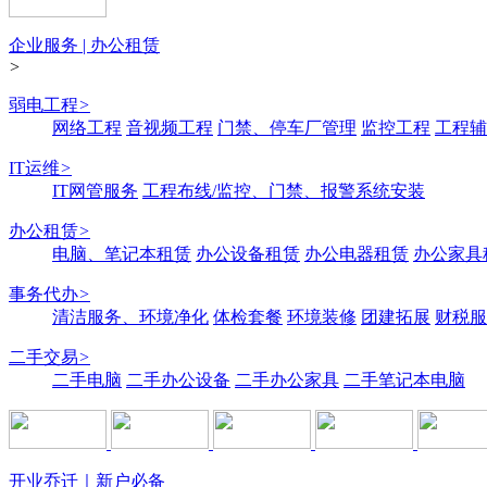
企业服务 | 办公租赁
>
弱电工程
>
网络工程
音视频工程
门禁、停车厂管理
监控工程
工程辅
IT运维
>
IT网管服务
工程布线/监控、门禁、报警系统安装
办公租赁
>
电脑、笔记本租赁
办公设备租赁
办公电器租赁
办公家具
事务代办
>
清洁服务、环境净化
体检套餐
环境装修
团建拓展
财税服
二手交易
>
二手电脑
二手办公设备
二手办公家具
二手笔记本电脑
开业乔迁｜新户必备