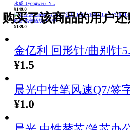
永威（yongwei）Y...
¥149.0
购买了该商品的用户还
欧普 惠普硒鼓CC388...
¥139.0
金亿利 回形针/曲别针5..
¥1.5
晨光中性笔风速Q7/签字.
¥1.0
晨光 中性替芯/笔芯办公.