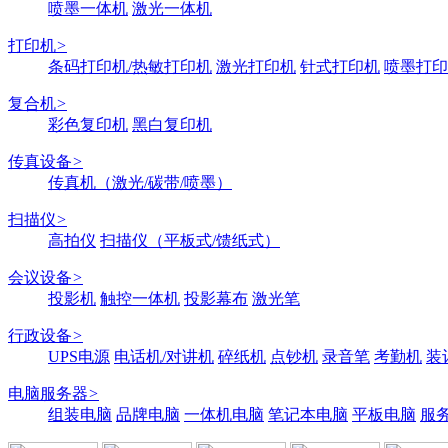
喷墨一体机
激光一体机
打印机
>
条码打印机/热敏打印机
激光打印机
针式打印机
喷墨打印
复合机
>
彩色复印机
黑白复印机
传真设备
>
传真机（激光/碳带/喷墨）
扫描仪
>
高拍仪
扫描仪（平板式/馈纸式）
会议设备
>
投影机
触控一体机
投影幕布
激光笔
行政设备
>
UPS电源
电话机/对讲机
碎纸机
点钞机
录音笔
考勤机
装
电脑服务器
>
组装电脑
品牌电脑
一体机电脑
笔记本电脑
平板电脑
服