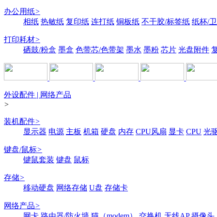
办公用纸
>
相纸
热敏纸
复印纸
连打纸
铜板纸
不干胶/标签纸
纸杯/
打印耗材
>
硒鼓/粉盒
墨盒
色带芯/色带架
墨水
墨粉
芯片
光盘附件
外设配件 | 网络产品
>
装机配件
>
显示器
电源
主板
机箱
硬盘
内存
CPU风扇
显卡
CPU
光
键盘/鼠标
>
键鼠套装
键盘
鼠标
存储
>
移动硬盘
网络存储
U盘
存储卡
网络产品
>
网卡
路由器/防火墙
猫（modem）
交换机
无线AP
摄像头