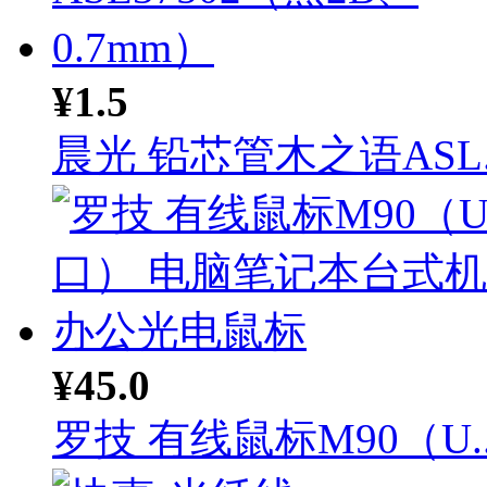
¥1.5
晨光 铅芯管木之语ASL..
¥45.0
罗技 有线鼠标M90（U..