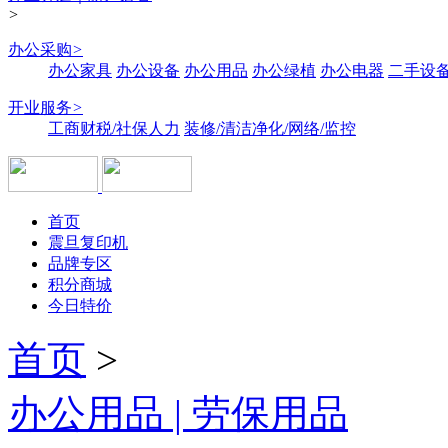
>
办公采购
>
办公家具
办公设备
办公用品
办公绿植
办公电器
二手设备
开业服务
>
工商财税/社保人力
装修/清洁净化/网络/监控
首页
震旦复印机
品牌专区
积分商城
今日特价
首页
>
办公用品 | 劳保用品