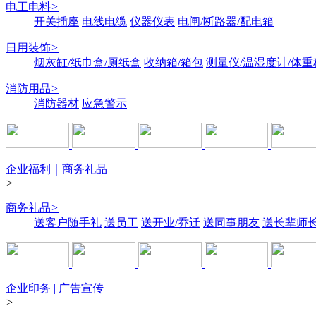
电工电料
>
开关插座
电线电缆
仪器仪表
电闸/断路器/配电箱
日用装饰
>
烟灰缸/纸巾盒/厕纸盒
收纳箱/箱包
测量仪/温湿度计/体重
消防用品
>
消防器材
应急警示
企业福利｜商务礼品
>
商务礼品
>
送客户随手礼
送员工
送开业/乔迁
送同事朋友
送长辈师
企业印务 | 广告宣传
>