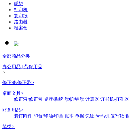
联想
打印机
复印纸
路由器
档案盒
全部商品分类
办公用品 | 劳保用品
>
修正液/修正带
>
桌面文具
>
修正液/修正带
桌牌/胸牌
旗帜/锦旗
计算器
订书机/打孔器
财务用品
>
装订附件
印台/印油/印章
账本
单据
凭证
号码机
复写纸
笔类
>