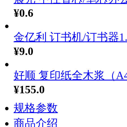
¥0.6
金亿利 订书机/订书器1..
¥9.0
好顺 复印纸全木浆（A4.
¥155.0
规格参数
商品介绍