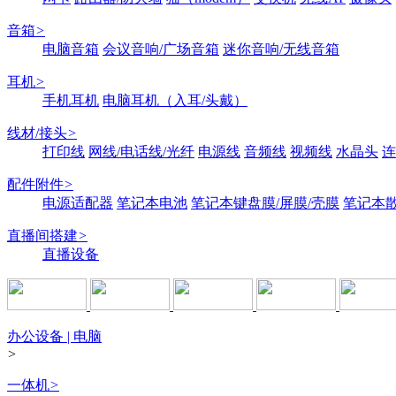
音箱
>
电脑音箱
会议音响/广场音箱
迷你音响/无线音箱
耳机
>
手机耳机
电脑耳机（入耳/头戴）
线材/接头
>
打印线
网线/电话线/光纤
电源线
音频线
视频线
水晶头
连
配件附件
>
电源适配器
笔记本电池
笔记本键盘膜/屏膜/壳膜
笔记本
直播间搭建
>
直播设备
办公设备 | 电脑
>
一体机
>