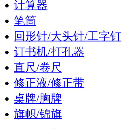
计算器
笔筒
回形针/大头针/工字钉
订书机/打孔器
直尺/卷尺
修正液/修正带
桌牌/胸牌
旗帜/锦旗