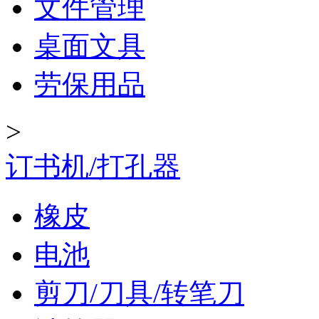
文件管理
桌面文具
劳保用品
>
订书机/打孔器
橡皮
电池
剪刀/刀具/转笔刀