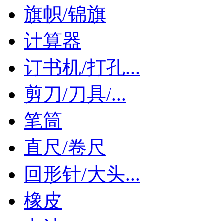
旗帜/锦旗
计算器
订书机/打孔...
剪刀/刀具/...
笔筒
直尺/卷尺
回形针/大头...
橡皮