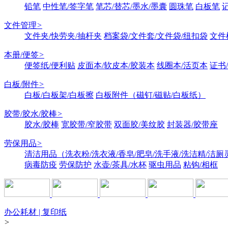
铅笔
中性笔/签字笔
笔芯/替芯/墨水/墨囊
圆珠笔
白板笔
文件管理
>
文件夹/快劳夹/抽杆夹
档案袋/文件套/文件袋/纽扣袋
文件
本册/便签
>
便签纸/便利贴
皮面本/软皮本/胶装本
线圈本/活页本
证书
白板/附件
>
白板/白板架/白板擦
白板附件（磁钉/磁贴/白板纸）
胶带/胶水/胶棒
>
胶水/胶棒
宽胶带/窄胶带
双面胶/美纹胶
封装器/胶带座
劳保用品
>
清洁用品（洗衣粉/洗衣液/香皂/肥皂/洗手液/洗洁精/洁厕
病毒防疫
劳保防护
水壶/茶具/水杯
驱虫用品
粘钩/相框
办公耗材 | 复印纸
>