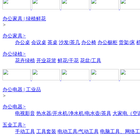
办公家具 | 绿植鲜花
>
办公家具
>
办公桌
会议桌
茶桌
沙发/茶几
办公椅
办公橱柜
货架/床
办公绿植
>
花卉绿植
开业花篮
鲜花/干花
花盆/工具
办公电器 | 工业品
>
办公电器
>
电视影音
热水器/开水机/净水机/电水壶/茶具
大家电（空
五金工具
>
手动工具
工具套装
电动工具/气动工具
电脑工具、网络工