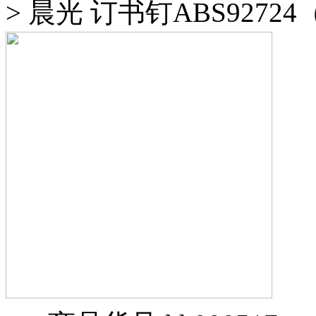
>
晨光 订书钉ABS9272