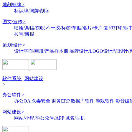
雕刻标牌
>
标识牌/胸牌/刻字
图文/宣传
>
喷绘/条幅/旗帜
不干胶/标签/车贴/名片/卡片
复印打印/标
拉宝/海报
策划/设计
>
设计平面/画册/产品样本册
品牌设计/LOGO设计/VI设计
软件系统 | 网站建设
>
办公软件
>
办公OA
杀毒安全
财务ERP
数据库软件
游戏软件
影音编
网站建设
>
网站/小程序/公众号/APP
域名/主机