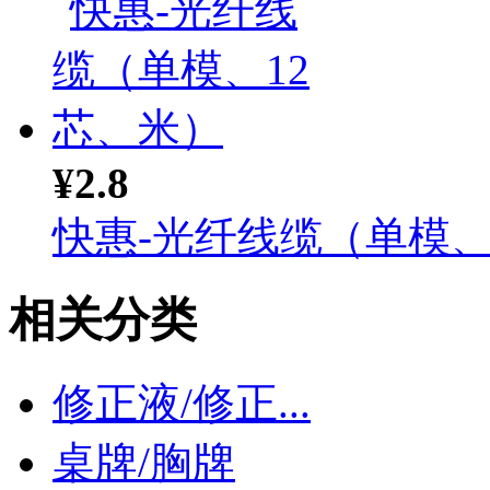
¥2.8
快惠-光纤线缆（单模、1.
相关分类
修正液/修正...
桌牌/胸牌