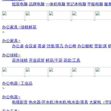
组装电脑
品牌电脑
一体机电脑
笔记本电脑
平板电脑
服
办公家具 | 绿植鲜花
>
办公家具
>
办公桌
会议桌
茶桌
沙发/茶几
办公椅
办公橱柜
货架/床
办公绿植
>
花卉绿植
开业花篮
鲜花/干花
花盆/工具
办公电器 | 工业品
>
办公电器
>
电视影音
热水器/开水机/净水机/电水壶/茶具
大家电（空