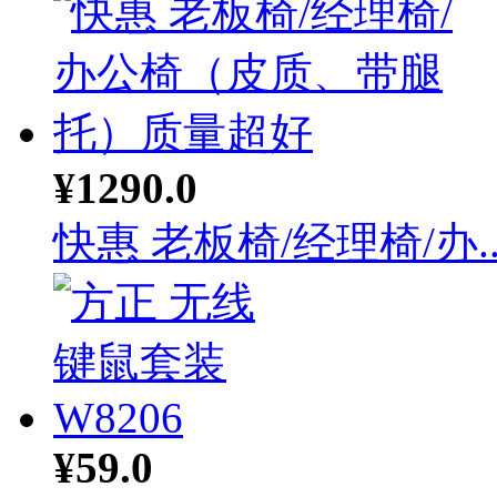
¥1290.0
快惠 老板椅/经理椅/办..
¥59.0