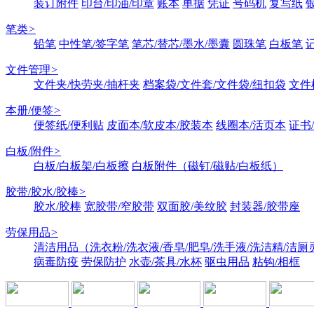
装订附件
印台/印油/印章
账本
单据
凭证
号码机
复写纸
笔类
>
铅笔
中性笔/签字笔
笔芯/替芯/墨水/墨囊
圆珠笔
白板笔
文件管理
>
文件夹/快劳夹/抽杆夹
档案袋/文件套/文件袋/纽扣袋
文件
本册/便签
>
便签纸/便利贴
皮面本/软皮本/胶装本
线圈本/活页本
证书
白板/附件
>
白板/白板架/白板擦
白板附件（磁钉/磁贴/白板纸）
胶带/胶水/胶棒
>
胶水/胶棒
宽胶带/窄胶带
双面胶/美纹胶
封装器/胶带座
劳保用品
>
清洁用品（洗衣粉/洗衣液/香皂/肥皂/洗手液/洗洁精/洁厕
病毒防疫
劳保防护
水壶/茶具/水杯
驱虫用品
粘钩/相框