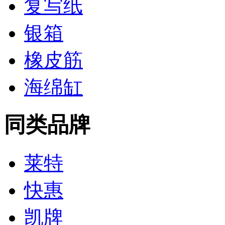
复写纸
银箱
橡皮筋
海绵缸
同类品牌
莱特
快惠
凯牌