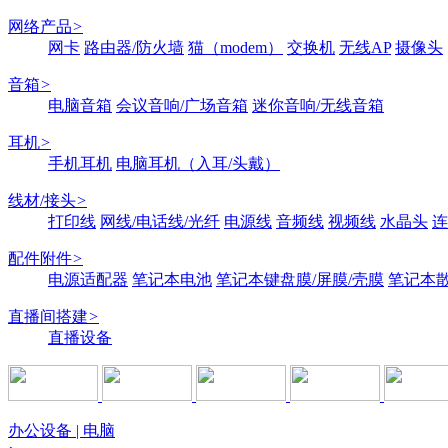
网络产品
>
网卡
路由器/防火墙
猫（modem）
交换机
无线AP
摄像头
音箱
>
电脑音箱
会议音响/广场音箱
迷你音响/无线音箱
耳机
>
手机耳机
电脑耳机（入耳/头戴）
线材/接头
>
打印线
网线/电话线/光纤
电源线
音频线
视频线
水晶头
连
配件附件
>
电源适配器
笔记本电池
笔记本键盘膜/屏膜/壳膜
笔记本
直播间搭建
>
直播设备
办公设备 | 电脑