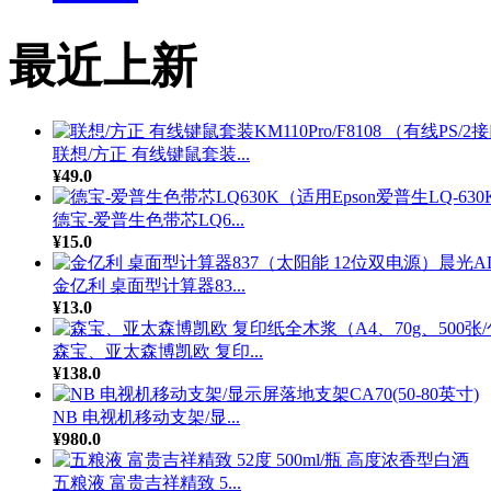
最近上新
联想/方正 有线键鼠套装...
¥49.0
德宝-爱普生色带芯LQ6...
¥15.0
金亿利 桌面型计算器83...
¥13.0
森宝、亚太森博凯欧 复印...
¥138.0
NB 电视机移动支架/显...
¥980.0
五粮液 富贵吉祥精致 5...