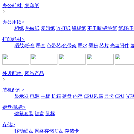
办公耗材 | 复印纸
>
办公用纸
>
相纸
热敏纸
复印纸
连打纸
铜板纸
不干胶/标签纸
纸杯/
打印耗材
>
硒鼓/粉盒
墨盒
色带芯/色带架
墨水
墨粉
芯片
光盘附件
外设配件 | 网络产品
>
装机配件
>
显示器
电源
主板
机箱
硬盘
内存
CPU风扇
显卡
CPU
光
键盘/鼠标
>
键鼠套装
键盘
鼠标
存储
>
移动硬盘
网络存储
U盘
存储卡