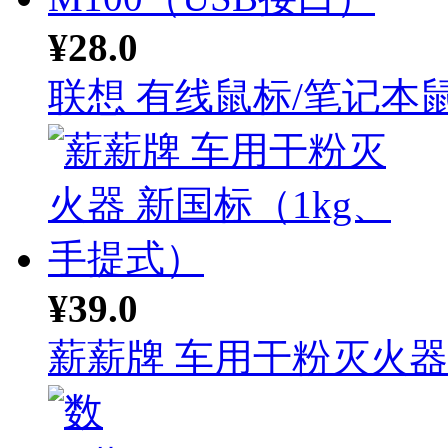
¥28.0
联想 有线鼠标/笔记本鼠.
¥39.0
薪薪牌 车用干粉灭火器 .