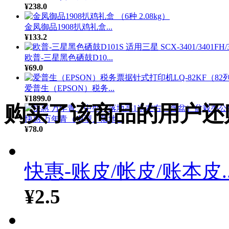
¥238.0
金凤御品1908扒鸡礼盒...
¥133.2
欧普-三星黑色硒鼓D10...
¥69.0
爱普生（EPSON）税务...
¥1899.0
购买了该商品的用户还
快惠 万年青（中型、落地...
¥78.0
快惠-账皮/帐皮/账本皮..
¥2.5