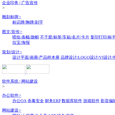
企业印务 | 广告宣传
>
雕刻标牌
>
标识牌/胸牌/刻字
图文/宣传
>
喷绘/条幅/旗帜
不干胶/标签/车贴/名片/卡片
复印打印/标
拉宝/海报
策划/设计
>
设计平面/画册/产品样本册
品牌设计/LOGO设计/VI设计
软件系统 | 网站建设
>
办公软件
>
办公OA
杀毒安全
财务ERP
数据库软件
游戏软件
影音编
网站建设
>