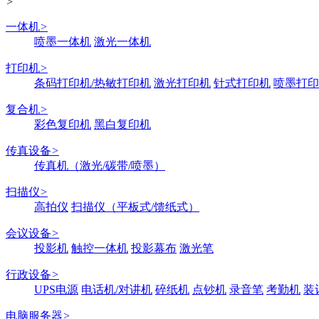
>
一体机
>
喷墨一体机
激光一体机
打印机
>
条码打印机/热敏打印机
激光打印机
针式打印机
喷墨打印
复合机
>
彩色复印机
黑白复印机
传真设备
>
传真机（激光/碳带/喷墨）
扫描仪
>
高拍仪
扫描仪（平板式/馈纸式）
会议设备
>
投影机
触控一体机
投影幕布
激光笔
行政设备
>
UPS电源
电话机/对讲机
碎纸机
点钞机
录音笔
考勤机
装
电脑服务器
>