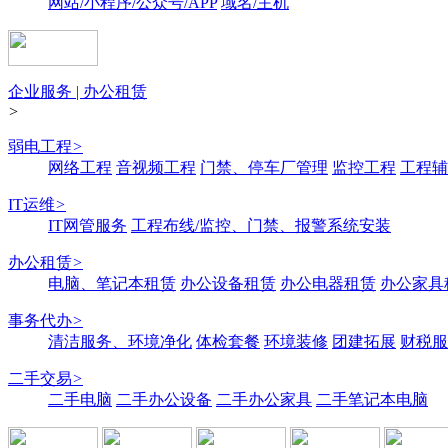
网站/小程序/公众号/APP
域名/主机
企业服务 | 办公租赁
>
弱电工程
>
网络工程
音视频工程
门禁、停车厂管理
监控工程
工程辅
IT运维
>
IT网管服务
工程布线/监控、门禁、报警系统安装
办公租赁
>
电脑、笔记本租赁
办公设备租赁
办公电器租赁
办公家具
事务代办
>
清洁服务、环境净化
体检套餐
环境装修
团建拓展
财税服
二手交易
>
二手电脑
二手办公设备
二手办公家具
二手笔记本电脑