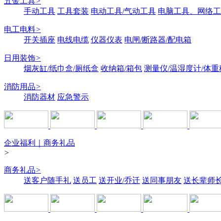
五金工具
>
手动工具
工具套装
电动工具/气动工具
电脑工具、网络工
电工电料
>
开关插座
电线电缆
仪器仪表
电闸/断路器/配电箱
日用装饰
>
烟灰缸/纸巾盒/厕纸盒
收纳箱/箱包
测量仪/温湿度计/体重
消防用品
>
消防器材
应急警示
企业福利｜商务礼品
>
商务礼品
>
送客户随手礼
送员工
送开业/乔迁
送同事朋友
送长辈师