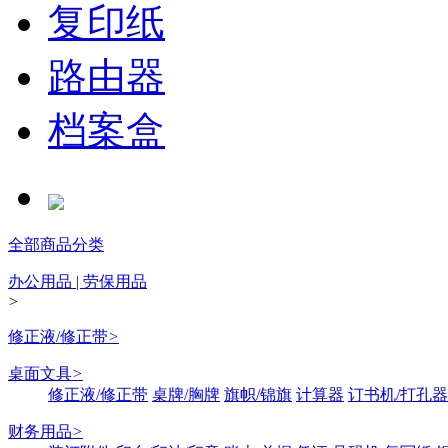
复印纸
路由器
档案盒
全部商品分类
办公用品 | 劳保用品
>
修正液/修正带
>
桌面文具
>
修正液/修正带
桌牌/胸牌
旗帜/锦旗
计算器
订书机/打孔器
财务用品
>