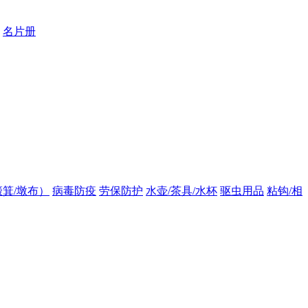
名片册
箕/墩布）
病毒防疫
劳保防护
水壶/茶具/水杯
驱虫用品
粘钩/相