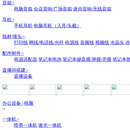
音箱
>
电脑音箱
会议音响/广场音箱
迷你音响/无线音箱
耳机
>
手机耳机
电脑耳机（入耳/头戴）
线材/接头
>
打印线
网线/电话线/光纤
电源线
音频线
视频线
水晶头
连
配件附件
>
电源适配器
笔记本电池
笔记本键盘膜/屏膜/壳膜
笔记本
直播间搭建
>
直播设备
办公设备 | 电脑
>
一体机
>
喷墨一体机
激光一体机