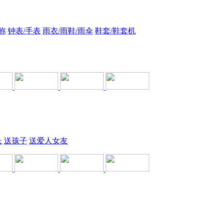
称
钟表/手表
雨衣/雨鞋/雨伞
鞋套/鞋套机
长
送孩子
送爱人女友