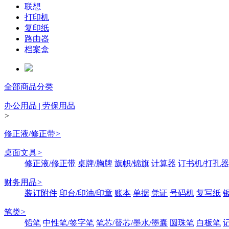
联想
打印机
复印纸
路由器
档案盒
全部商品分类
办公用品 | 劳保用品
>
修正液/修正带
>
桌面文具
>
修正液/修正带
桌牌/胸牌
旗帜/锦旗
计算器
订书机/打孔器
财务用品
>
装订附件
印台/印油/印章
账本
单据
凭证
号码机
复写纸
笔类
>
铅笔
中性笔/签字笔
笔芯/替芯/墨水/墨囊
圆珠笔
白板笔