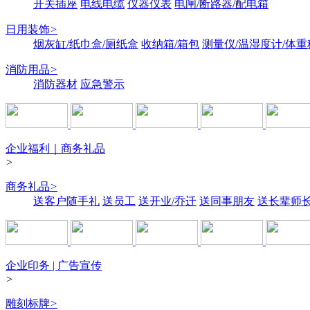
开关插座
电线电缆
仪器仪表
电闸/断路器/配电箱
日用装饰
>
烟灰缸/纸巾盒/厕纸盒
收纳箱/箱包
测量仪/温湿度计/体重
消防用品
>
消防器材
应急警示
企业福利｜商务礼品
>
商务礼品
>
送客户随手礼
送员工
送开业/乔迁
送同事朋友
送长辈师
企业印务 | 广告宣传
>
雕刻标牌
>