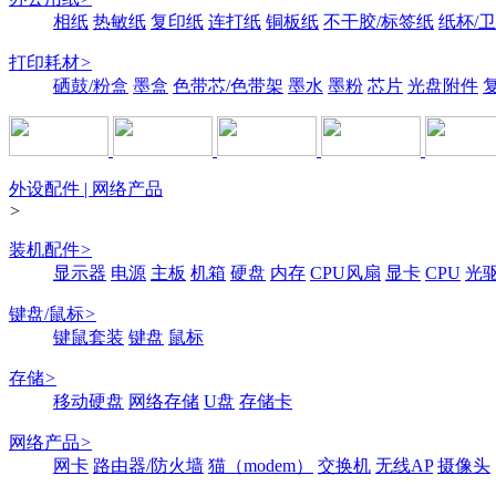
相纸
热敏纸
复印纸
连打纸
铜板纸
不干胶/标签纸
纸杯/
打印耗材
>
硒鼓/粉盒
墨盒
色带芯/色带架
墨水
墨粉
芯片
光盘附件
外设配件 | 网络产品
>
装机配件
>
显示器
电源
主板
机箱
硬盘
内存
CPU风扇
显卡
CPU
光
键盘/鼠标
>
键鼠套装
键盘
鼠标
存储
>
移动硬盘
网络存储
U盘
存储卡
网络产品
>
网卡
路由器/防火墙
猫（modem）
交换机
无线AP
摄像头