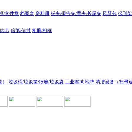
框/文件盘
档案盒
资料册
板夹/报告夹/票夹/长尾夹
风琴包
报刊架
/内芯
信纸/信封
相册/相框
灵）
垃圾桶/垃圾筐/纸篓/垃圾袋
工业擦拭
地垫
清洁设备（扫帚簸