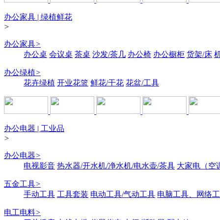
办公家具 | 绿植鲜花
>
办公家具
>
办公桌
会议桌
茶桌
沙发/茶几
办公椅
办公橱柜
货架/床
办公绿植
>
花卉绿植
开业花篮
鲜花/干花
花盆/工具
办公电器 | 工业品
>
办公电器
>
电视影音
热水器/开水机/净水机/电水壶/茶具
大家电（空
五金工具
>
手动工具
工具套装
电动工具/气动工具
电脑工具、网络工
电工电料
>