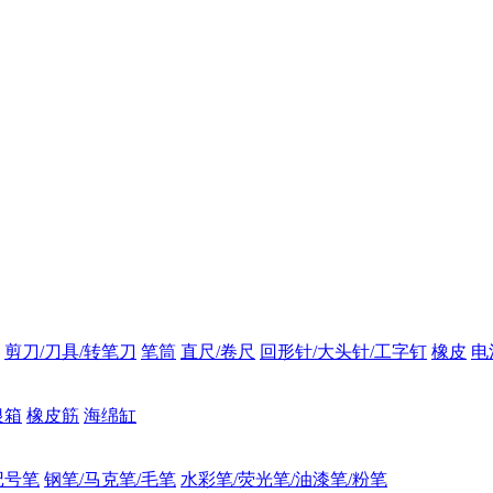
剪刀/刀具/转笔刀
笔筒
直尺/卷尺
回形针/大头针/工字钉
橡皮
电
银箱
橡皮筋
海绵缸
记号笔
钢笔/马克笔/毛笔
水彩笔/荧光笔/油漆笔/粉笔