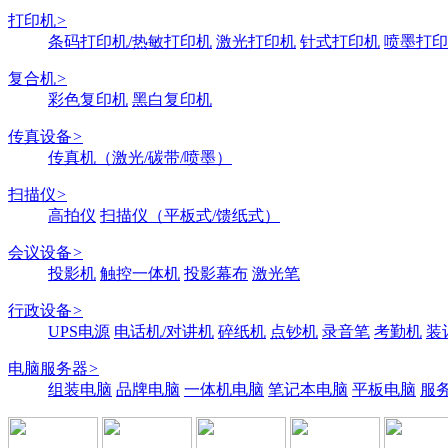
打印机
>
条码打印机/热敏打印机
激光打印机
针式打印机
喷墨打印
复合机
>
彩色复印机
黑白复印机
传真设备
>
传真机（激光/碳带/喷墨）
扫描仪
>
高拍仪
扫描仪（平板式/馈纸式）
会议设备
>
投影机
触控一体机
投影幕布
激光笔
行政设备
>
UPS电源
电话机/对讲机
碎纸机
点钞机
录音笔
考勤机
装
电脑服务器
>
组装电脑
品牌电脑
一体机电脑
笔记本电脑
平板电脑
服