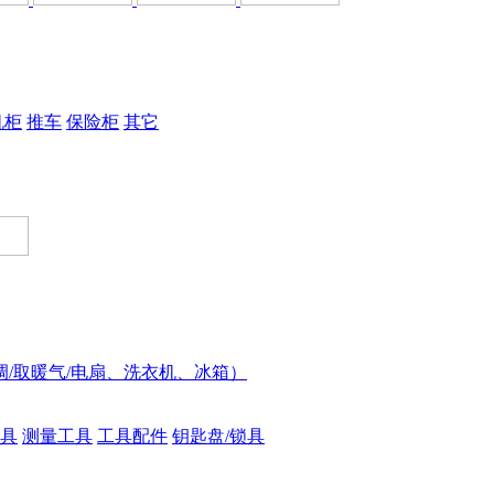
机柜
推车
保险柜
其它
调/取暖气/电扇、洗衣机、冰箱）
具
测量工具
工具配件
钥匙盘/锁具