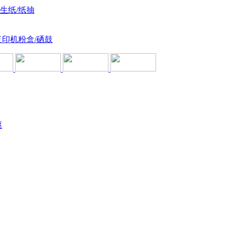
卫生纸/纸抽
复印机粉盒/硒鼓
驱