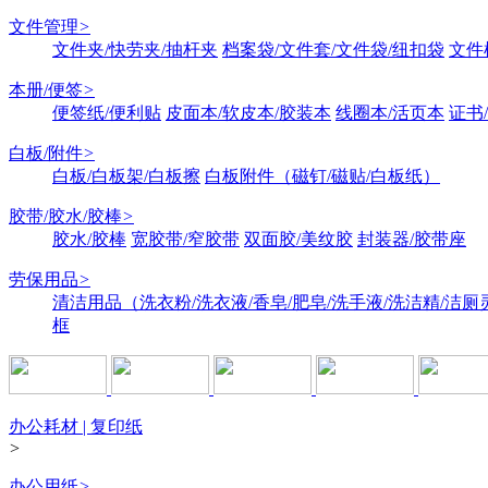
文件管理
>
文件夹/快劳夹/抽杆夹
档案袋/文件套/文件袋/纽扣袋
文件
本册/便签
>
便签纸/便利贴
皮面本/软皮本/胶装本
线圈本/活页本
证书
白板/附件
>
白板/白板架/白板擦
白板附件（磁钉/磁贴/白板纸）
胶带/胶水/胶棒
>
胶水/胶棒
宽胶带/窄胶带
双面胶/美纹胶
封装器/胶带座
劳保用品
>
清洁用品（洗衣粉/洗衣液/香皂/肥皂/洗手液/洗洁精/洁厕
框
办公耗材 | 复印纸
>
办公用纸
>