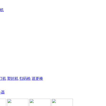
机
订机
塑封机
扫码枪
巡更棒
务器