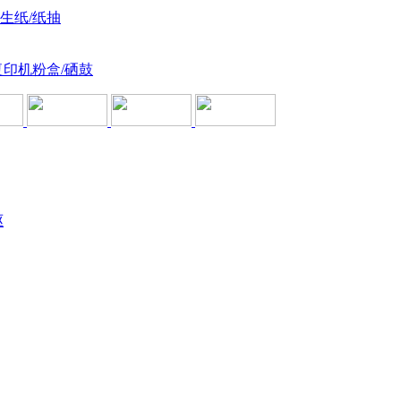
卫生纸/纸抽
复印机粉盒/硒鼓
驱