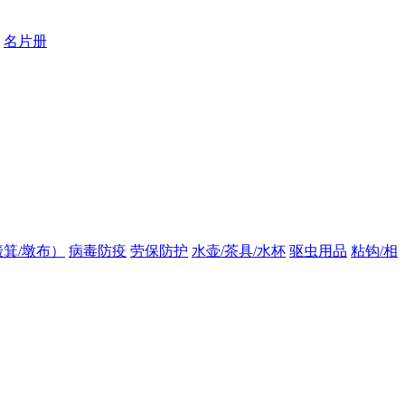
名片册
箕/墩布）
病毒防疫
劳保防护
水壶/茶具/水杯
驱虫用品
粘钩/相