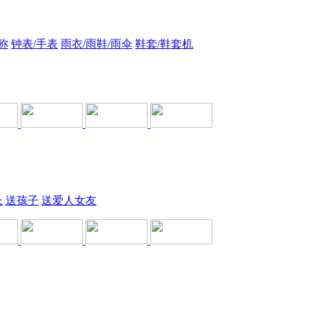
称
钟表/手表
雨衣/雨鞋/雨伞
鞋套/鞋套机
长
送孩子
送爱人女友