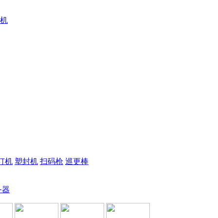
机
订机
塑封机
扫码枪
巡更棒
务器