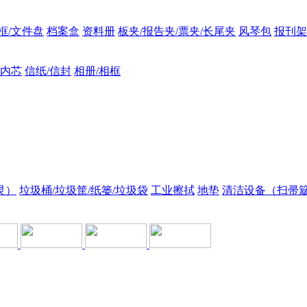
框/文件盘
档案盒
资料册
板夹/报告夹/票夹/长尾夹
风琴包
报刊架
/内芯
信纸/信封
相册/相框
灵）
垃圾桶/垃圾筐/纸篓/垃圾袋
工业擦拭
地垫
清洁设备（扫帚簸