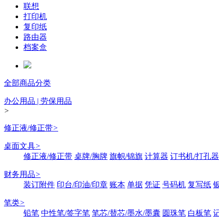
联想
打印机
复印纸
路由器
档案盒
全部商品分类
办公用品 | 劳保用品
>
修正液/修正带
>
桌面文具
>
修正液/修正带
桌牌/胸牌
旗帜/锦旗
计算器
订书机/打孔器
财务用品
>
装订附件
印台/印油/印章
账本
单据
凭证
号码机
复写纸
笔类
>
铅笔
中性笔/签字笔
笔芯/替芯/墨水/墨囊
圆珠笔
白板笔