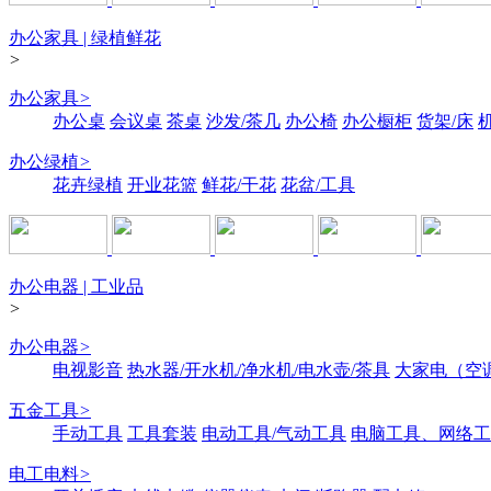
办公家具 | 绿植鲜花
>
办公家具
>
办公桌
会议桌
茶桌
沙发/茶几
办公椅
办公橱柜
货架/床
办公绿植
>
花卉绿植
开业花篮
鲜花/干花
花盆/工具
办公电器 | 工业品
>
办公电器
>
电视影音
热水器/开水机/净水机/电水壶/茶具
大家电（空
五金工具
>
手动工具
工具套装
电动工具/气动工具
电脑工具、网络工
电工电料
>