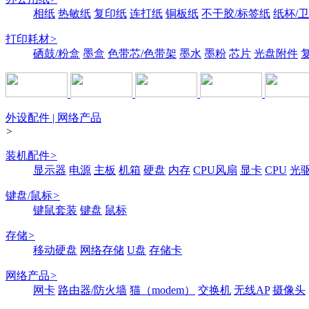
相纸
热敏纸
复印纸
连打纸
铜板纸
不干胶/标签纸
纸杯/
打印耗材
>
硒鼓/粉盒
墨盒
色带芯/色带架
墨水
墨粉
芯片
光盘附件
外设配件 | 网络产品
>
装机配件
>
显示器
电源
主板
机箱
硬盘
内存
CPU风扇
显卡
CPU
光
键盘/鼠标
>
键鼠套装
键盘
鼠标
存储
>
移动硬盘
网络存储
U盘
存储卡
网络产品
>
网卡
路由器/防火墙
猫（modem）
交换机
无线AP
摄像头