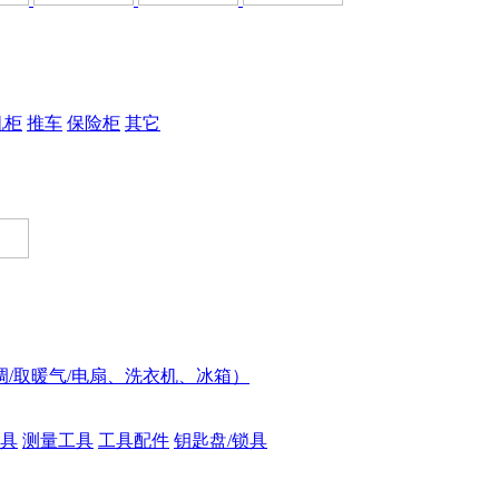
机柜
推车
保险柜
其它
调/取暖气/电扇、洗衣机、冰箱）
具
测量工具
工具配件
钥匙盘/锁具