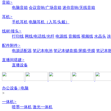
音箱
>
电脑音箱
会议音响/广场音箱
迷你音响/无线音箱
耳机
>
手机耳机
电脑耳机（入耳/头戴）
线材/接头
>
打印线
网线/电话线/光纤
电源线
音频线
视频线
水晶头
连
配件附件
>
电源适配器
笔记本电池
笔记本键盘膜/屏膜/壳膜
笔记本
直播间搭建
>
直播设备
办公设备 | 电脑
>
一体机
>
喷墨一体机
激光一体机