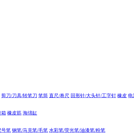
剪刀/刀具/转笔刀
笔筒
直尺/卷尺
回形针/大头针/工字钉
橡皮
电
银箱
橡皮筋
海绵缸
记号笔
钢笔/马克笔/毛笔
水彩笔/荧光笔/油漆笔/粉笔