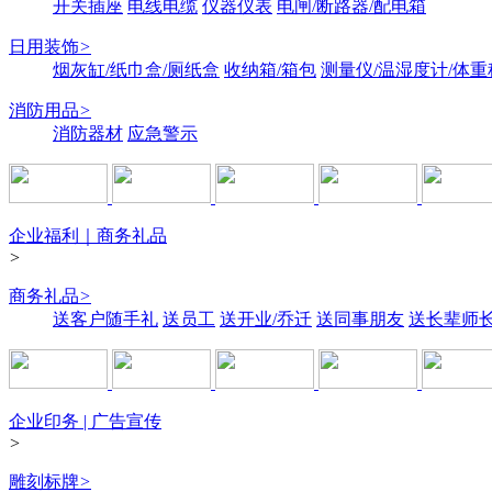
开关插座
电线电缆
仪器仪表
电闸/断路器/配电箱
日用装饰
>
烟灰缸/纸巾盒/厕纸盒
收纳箱/箱包
测量仪/温湿度计/体重
消防用品
>
消防器材
应急警示
企业福利｜商务礼品
>
商务礼品
>
送客户随手礼
送员工
送开业/乔迁
送同事朋友
送长辈师
企业印务 | 广告宣传
>
雕刻标牌
>