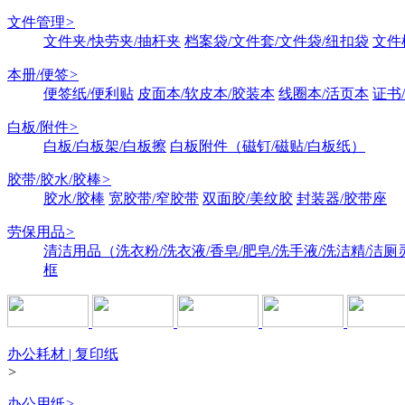
文件管理
>
文件夹/快劳夹/抽杆夹
档案袋/文件套/文件袋/纽扣袋
文件
本册/便签
>
便签纸/便利贴
皮面本/软皮本/胶装本
线圈本/活页本
证书
白板/附件
>
白板/白板架/白板擦
白板附件（磁钉/磁贴/白板纸）
胶带/胶水/胶棒
>
胶水/胶棒
宽胶带/窄胶带
双面胶/美纹胶
封装器/胶带座
劳保用品
>
清洁用品（洗衣粉/洗衣液/香皂/肥皂/洗手液/洗洁精/洁厕
框
办公耗材 | 复印纸
>
办公用纸
>