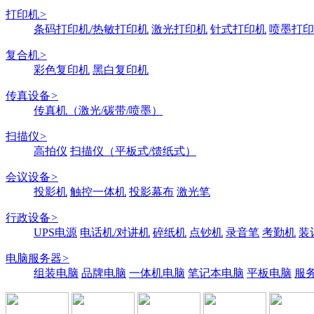
打印机
>
条码打印机/热敏打印机
激光打印机
针式打印机
喷墨打印
复合机
>
彩色复印机
黑白复印机
传真设备
>
传真机（激光/碳带/喷墨）
扫描仪
>
高拍仪
扫描仪（平板式/馈纸式）
会议设备
>
投影机
触控一体机
投影幕布
激光笔
行政设备
>
UPS电源
电话机/对讲机
碎纸机
点钞机
录音笔
考勤机
装
电脑服务器
>
组装电脑
品牌电脑
一体机电脑
笔记本电脑
平板电脑
服