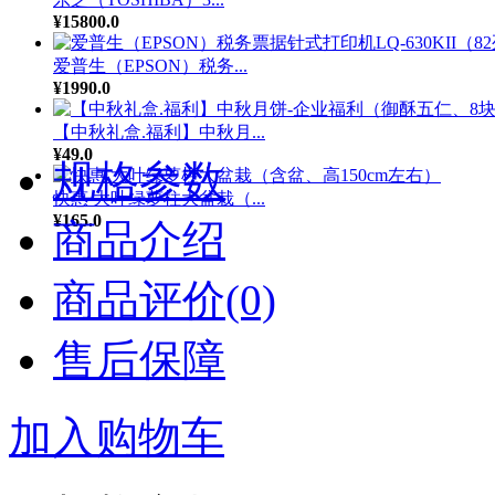
¥15800.0
爱普生（EPSON）税务...
¥1990.0
【中秋礼盒.福利】中秋月...
¥49.0
规格参数
快惠 大叶绿萝柱大盆栽（...
¥165.0
商品介绍
商品评价(0)
售后保障
加入购物车