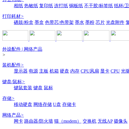
相纸
热敏纸
复印纸
连打纸
铜板纸
不干胶/标签纸
纸杯/
打印耗材
>
硒鼓/粉盒
墨盒
色带芯/色带架
墨水
墨粉
芯片
光盘附件
外设配件 | 网络产品
>
装机配件
>
显示器
电源
主板
机箱
硬盘
内存
CPU风扇
显卡
CPU
光
键盘/鼠标
>
键鼠套装
键盘
鼠标
存储
>
移动硬盘
网络存储
U盘
存储卡
网络产品
>
网卡
路由器/防火墙
猫（modem）
交换机
无线AP
摄像头