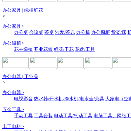
办公家具 | 绿植鲜花
>
办公家具
>
办公桌
会议桌
茶桌
沙发/茶几
办公椅
办公橱柜
货架/床
办公绿植
>
花卉绿植
开业花篮
鲜花/干花
花盆/工具
办公电器 | 工业品
>
办公电器
>
电视影音
热水器/开水机/净水机/电水壶/茶具
大家电（空
五金工具
>
手动工具
工具套装
电动工具/气动工具
电脑工具、网络工
电工电料
>