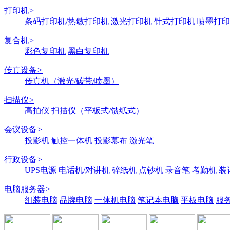
打印机
>
条码打印机/热敏打印机
激光打印机
针式打印机
喷墨打印
复合机
>
彩色复印机
黑白复印机
传真设备
>
传真机（激光/碳带/喷墨）
扫描仪
>
高拍仪
扫描仪（平板式/馈纸式）
会议设备
>
投影机
触控一体机
投影幕布
激光笔
行政设备
>
UPS电源
电话机/对讲机
碎纸机
点钞机
录音笔
考勤机
装
电脑服务器
>
组装电脑
品牌电脑
一体机电脑
笔记本电脑
平板电脑
服