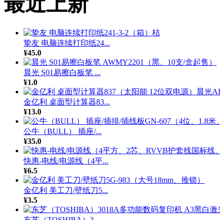
最近上新
挚友 电脑连续打印纸24...
¥45.0
晨光 S01易擦白板笔 ...
¥1.0
金亿利 桌面型计算器83...
¥13.0
公牛（BULL） 插座/...
¥35.0
快惠-电线/电源线（4平...
¥6.5
金亿利 美工刀/壁纸刀5...
¥3.5
东芝（TOSHIBA）3...