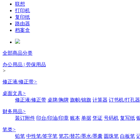
联想
打印机
复印纸
路由器
档案盒
全部商品分类
办公用品 | 劳保用品
>
修正液/修正带
>
桌面文具
>
修正液/修正带
桌牌/胸牌
旗帜/锦旗
计算器
订书机/打孔器
财务用品
>
装订附件
印台/印油/印章
账本
单据
凭证
号码机
复写纸
笔类
>
铅笔
中性笔/签字笔
笔芯/替芯/墨水/墨囊
圆珠笔
白板笔