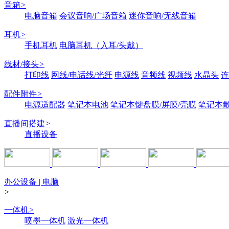
音箱
>
电脑音箱
会议音响/广场音箱
迷你音响/无线音箱
耳机
>
手机耳机
电脑耳机（入耳/头戴）
线材/接头
>
打印线
网线/电话线/光纤
电源线
音频线
视频线
水晶头
连
配件附件
>
电源适配器
笔记本电池
笔记本键盘膜/屏膜/壳膜
笔记本
直播间搭建
>
直播设备
办公设备 | 电脑
>
一体机
>
喷墨一体机
激光一体机