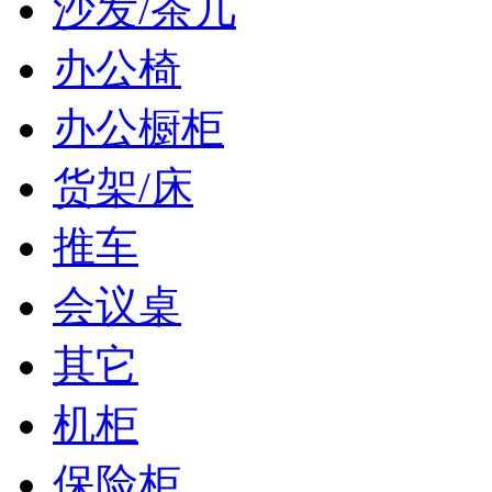
沙发/茶几
办公椅
办公橱柜
货架/床
推车
会议桌
其它
机柜
保险柜