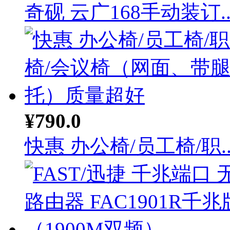
奇砚 云广168手动装订..
¥790.0
快惠 办公椅/员工椅/职..