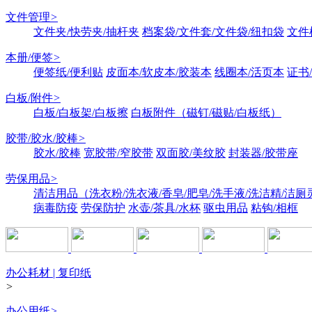
文件管理
>
文件夹/快劳夹/抽杆夹
档案袋/文件套/文件袋/纽扣袋
文件
本册/便签
>
便签纸/便利贴
皮面本/软皮本/胶装本
线圈本/活页本
证书
白板/附件
>
白板/白板架/白板擦
白板附件（磁钉/磁贴/白板纸）
胶带/胶水/胶棒
>
胶水/胶棒
宽胶带/窄胶带
双面胶/美纹胶
封装器/胶带座
劳保用品
>
清洁用品（洗衣粉/洗衣液/香皂/肥皂/洗手液/洗洁精/洁厕
病毒防疫
劳保防护
水壶/茶具/水杯
驱虫用品
粘钩/相框
办公耗材 | 复印纸
>
办公用纸
>