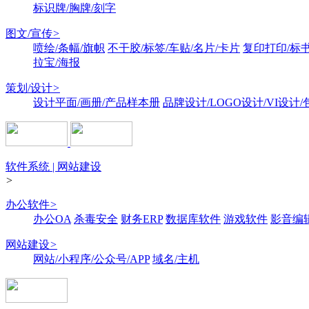
标识牌/胸牌/刻字
图文/宣传
>
喷绘/条幅/旗帜
不干胶/标签/车贴/名片/卡片
复印打印/标
拉宝/海报
策划/设计
>
设计平面/画册/产品样本册
品牌设计/LOGO设计/VI设计
软件系统 | 网站建设
>
办公软件
>
办公OA
杀毒安全
财务ERP
数据库软件
游戏软件
影音编
网站建设
>
网站/小程序/公众号/APP
域名/主机