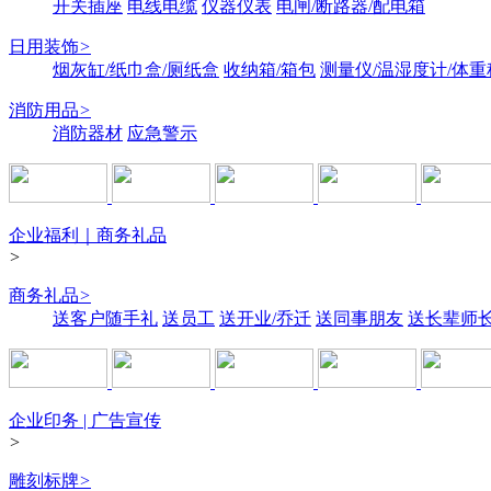
开关插座
电线电缆
仪器仪表
电闸/断路器/配电箱
日用装饰
>
烟灰缸/纸巾盒/厕纸盒
收纳箱/箱包
测量仪/温湿度计/体重
消防用品
>
消防器材
应急警示
企业福利｜商务礼品
>
商务礼品
>
送客户随手礼
送员工
送开业/乔迁
送同事朋友
送长辈师
企业印务 | 广告宣传
>
雕刻标牌
>