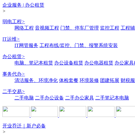
企业服务 | 办公租赁
>
弱电工程
>
网络工程
音视频工程
门禁、停车厂管理
监控工程
工程辅
IT运维
>
IT网管服务
工程布线/监控、门禁、报警系统安装
办公租赁
>
电脑、笔记本租赁
办公设备租赁
办公电器租赁
办公家具
事务代办
>
清洁服务、环境净化
体检套餐
环境装修
团建拓展
财税服
二手交易
>
二手电脑
二手办公设备
二手办公家具
二手笔记本电脑
开业乔迁｜新户必备
>