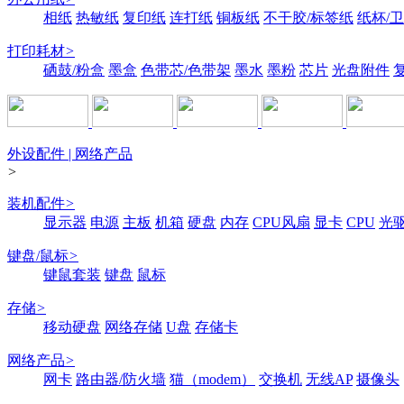
相纸
热敏纸
复印纸
连打纸
铜板纸
不干胶/标签纸
纸杯/
打印耗材
>
硒鼓/粉盒
墨盒
色带芯/色带架
墨水
墨粉
芯片
光盘附件
外设配件 | 网络产品
>
装机配件
>
显示器
电源
主板
机箱
硬盘
内存
CPU风扇
显卡
CPU
光
键盘/鼠标
>
键鼠套装
键盘
鼠标
存储
>
移动硬盘
网络存储
U盘
存储卡
网络产品
>
网卡
路由器/防火墙
猫（modem）
交换机
无线AP
摄像头