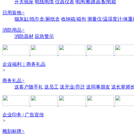
开关插座
电线电缆
仪器仪表
电闸/断路器/配电箱
日用装饰
>
烟灰缸/纸巾盒/厕纸盒
收纳箱/箱包
测量仪/温湿度计/体重
消防用品
>
消防器材
应急警示
企业福利｜商务礼品
>
商务礼品
>
送客户随手礼
送员工
送开业/乔迁
送同事朋友
送长辈师
企业印务 | 广告宣传
>
雕刻标牌
>