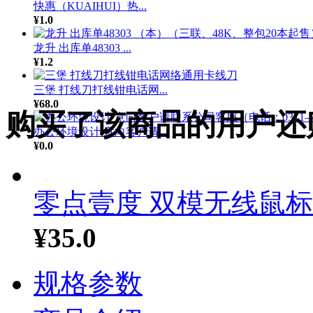
快惠（KUAIHUI）热...
¥1.0
龙升 出库单48303 ...
¥1.2
三堡 打线刀打线钳电话网...
¥68.0
购买了该商品的用户还
办公环境设计 意向客户请...
¥0.0
零点壹度 双模无线鼠标（
¥35.0
规格参数