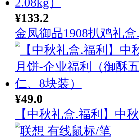
¥133.2
金凤御品1908扒鸡礼盒..
¥49.0
【中秋礼盒.福利】中秋月