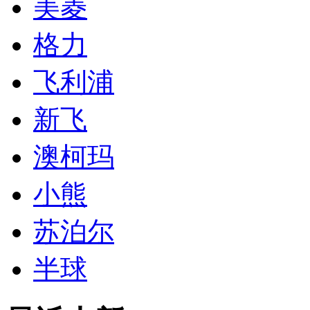
美菱
格力
飞利浦
新飞
澳柯玛
小熊
苏泊尔
半球