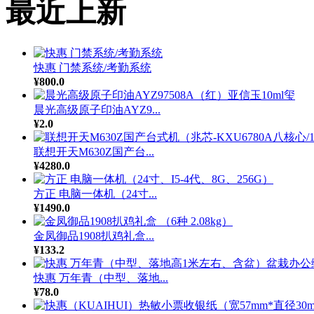
最近上新
快惠 门禁系统/考勤系统
¥800.0
晨光高级原子印油AYZ9...
¥2.0
联想开天M630Z国产台...
¥4280.0
方正 电脑一体机（24寸...
¥1490.0
金凤御品1908扒鸡礼盒...
¥133.2
快惠 万年青（中型、落地...
¥78.0