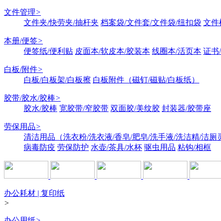
文件管理
>
文件夹/快劳夹/抽杆夹
档案袋/文件套/文件袋/纽扣袋
文件
本册/便签
>
便签纸/便利贴
皮面本/软皮本/胶装本
线圈本/活页本
证书
白板/附件
>
白板/白板架/白板擦
白板附件（磁钉/磁贴/白板纸）
胶带/胶水/胶棒
>
胶水/胶棒
宽胶带/窄胶带
双面胶/美纹胶
封装器/胶带座
劳保用品
>
清洁用品（洗衣粉/洗衣液/香皂/肥皂/洗手液/洗洁精/洁厕
病毒防疫
劳保防护
水壶/茶具/水杯
驱虫用品
粘钩/相框
办公耗材 | 复印纸
>
办公用纸
>