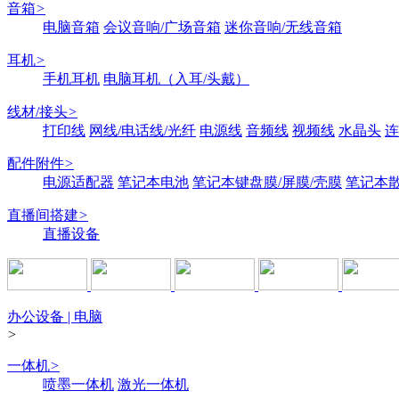
音箱
>
电脑音箱
会议音响/广场音箱
迷你音响/无线音箱
耳机
>
手机耳机
电脑耳机（入耳/头戴）
线材/接头
>
打印线
网线/电话线/光纤
电源线
音频线
视频线
水晶头
连
配件附件
>
电源适配器
笔记本电池
笔记本键盘膜/屏膜/壳膜
笔记本
直播间搭建
>
直播设备
办公设备 | 电脑
>
一体机
>
喷墨一体机
激光一体机