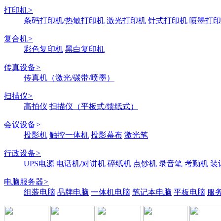
打印机
>
条码打印机/热敏打印机
激光打印机
针式打印机
喷墨打印
复合机
>
彩色复印机
黑白复印机
传真设备
>
传真机（激光/碳带/喷墨）
扫描仪
>
高拍仪
扫描仪（平板式/馈纸式）
会议设备
>
投影机
触控一体机
投影幕布
激光笔
行政设备
>
UPS电源
电话机/对讲机
碎纸机
点钞机
录音笔
考勤机
装
电脑服务器
>
组装电脑
品牌电脑
一体机电脑
笔记本电脑
平板电脑
服