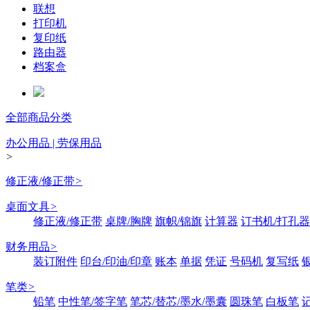
联想
打印机
复印纸
路由器
档案盒
全部商品分类
办公用品 | 劳保用品
>
修正液/修正带
>
桌面文具
>
修正液/修正带
桌牌/胸牌
旗帜/锦旗
计算器
订书机/打孔器
财务用品
>
装订附件
印台/印油/印章
账本
单据
凭证
号码机
复写纸
笔类
>
铅笔
中性笔/签字笔
笔芯/替芯/墨水/墨囊
圆珠笔
白板笔