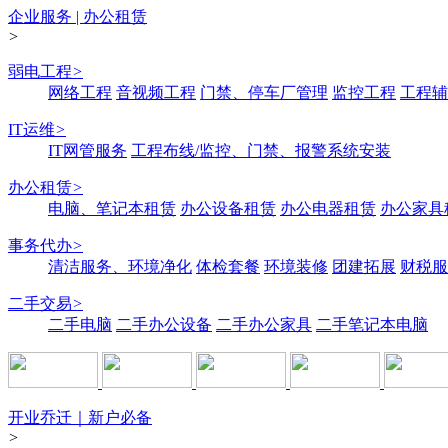
企业服务 | 办公租赁
>
弱电工程
>
网络工程
音视频工程
门禁、停车厂管理
监控工程
工程辅
IT运维
>
IT网管服务
工程布线/监控、门禁、报警系统安装
办公租赁
>
电脑、笔记本租赁
办公设备租赁
办公电器租赁
办公家具
事务代办
>
清洁服务、环境净化
体检套餐
环境装修
团建拓展
财税服
二手交易
>
二手电脑
二手办公设备
二手办公家具
二手笔记本电脑
开业乔迁｜新户必备
>