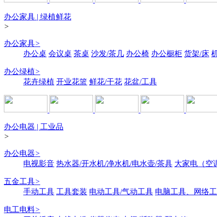
办公家具 | 绿植鲜花
>
办公家具
>
办公桌
会议桌
茶桌
沙发/茶几
办公椅
办公橱柜
货架/床
办公绿植
>
花卉绿植
开业花篮
鲜花/干花
花盆/工具
办公电器 | 工业品
>
办公电器
>
电视影音
热水器/开水机/净水机/电水壶/茶具
大家电（空
五金工具
>
手动工具
工具套装
电动工具/气动工具
电脑工具、网络工
电工电料
>