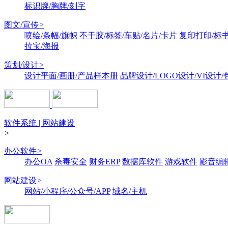
标识牌/胸牌/刻字
图文/宣传
>
喷绘/条幅/旗帜
不干胶/标签/车贴/名片/卡片
复印打印/标
拉宝/海报
策划/设计
>
设计平面/画册/产品样本册
品牌设计/LOGO设计/VI设计
软件系统 | 网站建设
>
办公软件
>
办公OA
杀毒安全
财务ERP
数据库软件
游戏软件
影音编
网站建设
>
网站/小程序/公众号/APP
域名/主机