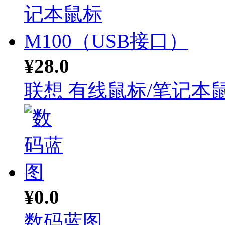
¥28.0
联想 有线鼠标/笔记本鼠.
¥0.0
数码蓝图