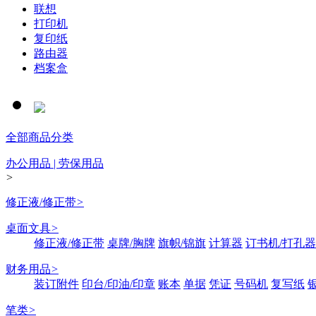
联想
打印机
复印纸
路由器
档案盒
全部商品分类
办公用品 | 劳保用品
>
修正液/修正带
>
桌面文具
>
修正液/修正带
桌牌/胸牌
旗帜/锦旗
计算器
订书机/打孔器
财务用品
>
装订附件
印台/印油/印章
账本
单据
凭证
号码机
复写纸
笔类
>