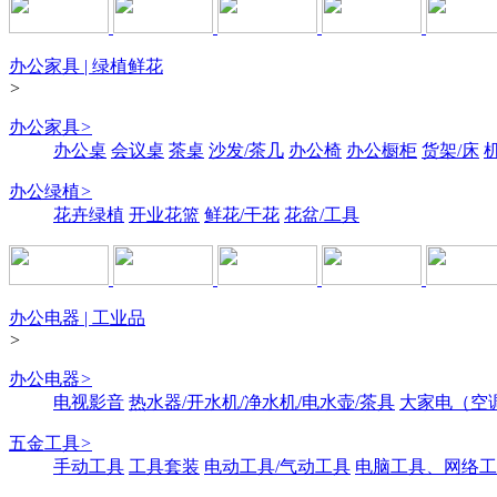
办公家具 | 绿植鲜花
>
办公家具
>
办公桌
会议桌
茶桌
沙发/茶几
办公椅
办公橱柜
货架/床
办公绿植
>
花卉绿植
开业花篮
鲜花/干花
花盆/工具
办公电器 | 工业品
>
办公电器
>
电视影音
热水器/开水机/净水机/电水壶/茶具
大家电（空
五金工具
>
手动工具
工具套装
电动工具/气动工具
电脑工具、网络工