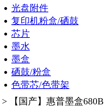
光盘附件
复印机粉盒/硒鼓
芯片
墨水
墨盒
硒鼓/粉盒
色带芯/色带架
>
【国产】惠普墨盒680B（黑