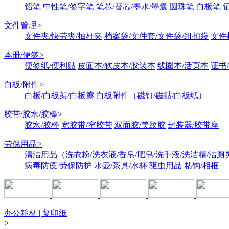
铅笔
中性笔/签字笔
笔芯/替芯/墨水/墨囊
圆珠笔
白板笔
文件管理
>
文件夹/快劳夹/抽杆夹
档案袋/文件套/文件袋/纽扣袋
文件
本册/便签
>
便签纸/便利贴
皮面本/软皮本/胶装本
线圈本/活页本
证书
白板/附件
>
白板/白板架/白板擦
白板附件（磁钉/磁贴/白板纸）
胶带/胶水/胶棒
>
胶水/胶棒
宽胶带/窄胶带
双面胶/美纹胶
封装器/胶带座
劳保用品
>
清洁用品（洗衣粉/洗衣液/香皂/肥皂/洗手液/洗洁精/洁厕
病毒防疫
劳保防护
水壶/茶具/水杯
驱虫用品
粘钩/相框
办公耗材 | 复印纸
>