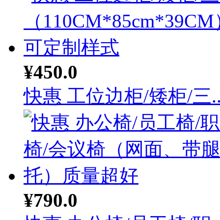
¥450.0
快惠 工位边柜/矮柜/三..
¥790.0