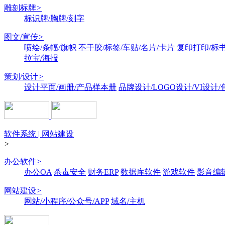
雕刻标牌
>
标识牌/胸牌/刻字
图文/宣传
>
喷绘/条幅/旗帜
不干胶/标签/车贴/名片/卡片
复印打印/标
拉宝/海报
策划/设计
>
设计平面/画册/产品样本册
品牌设计/LOGO设计/VI设计
软件系统 | 网站建设
>
办公软件
>
办公OA
杀毒安全
财务ERP
数据库软件
游戏软件
影音编
网站建设
>
网站/小程序/公众号/APP
域名/主机