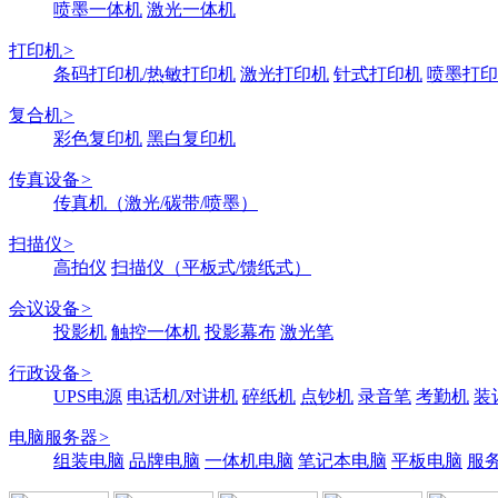
喷墨一体机
激光一体机
打印机
>
条码打印机/热敏打印机
激光打印机
针式打印机
喷墨打印
复合机
>
彩色复印机
黑白复印机
传真设备
>
传真机（激光/碳带/喷墨）
扫描仪
>
高拍仪
扫描仪（平板式/馈纸式）
会议设备
>
投影机
触控一体机
投影幕布
激光笔
行政设备
>
UPS电源
电话机/对讲机
碎纸机
点钞机
录音笔
考勤机
装
电脑服务器
>
组装电脑
品牌电脑
一体机电脑
笔记本电脑
平板电脑
服