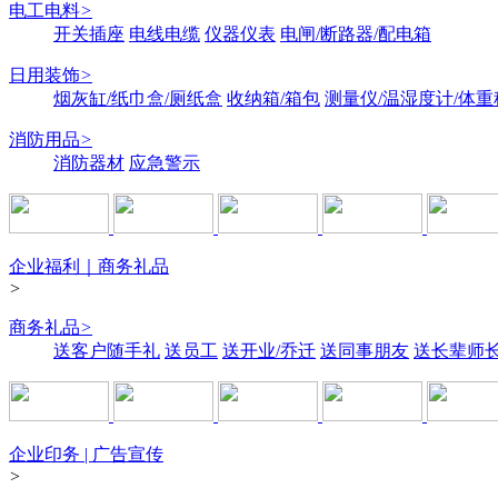
电工电料
>
开关插座
电线电缆
仪器仪表
电闸/断路器/配电箱
日用装饰
>
烟灰缸/纸巾盒/厕纸盒
收纳箱/箱包
测量仪/温湿度计/体重
消防用品
>
消防器材
应急警示
企业福利｜商务礼品
>
商务礼品
>
送客户随手礼
送员工
送开业/乔迁
送同事朋友
送长辈师
企业印务 | 广告宣传
>