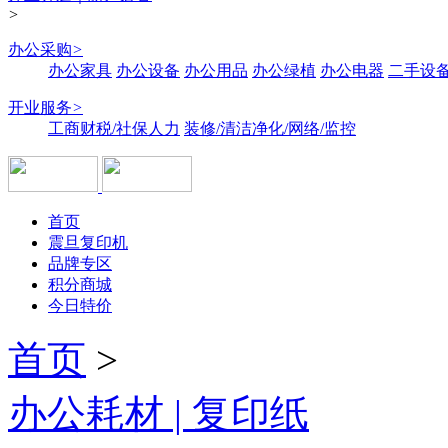
>
办公采购
>
办公家具
办公设备
办公用品
办公绿植
办公电器
二手设备
开业服务
>
工商财税/社保人力
装修/清洁净化/网络/监控
首页
震旦复印机
品牌专区
积分商城
今日特价
首页
>
办公耗材 | 复印纸