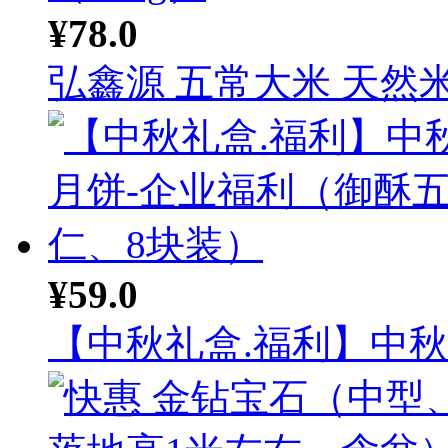
¥78.0
弘鑫源 五常大米 天然米.
¥59.0
【中秋礼盒.福利】中秋月