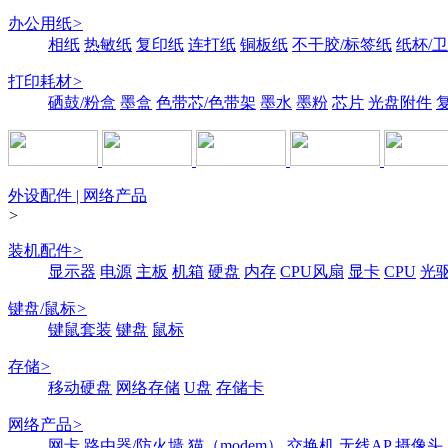
办公用纸
>
相纸
热敏纸
复印纸
连打纸
铜板纸
不干胶/标签纸
纸杯/
打印耗材
>
硒鼓/粉盒
墨盒
色带芯/色带架
墨水
墨粉
芯片
光盘附件
外设配件 | 网络产品
>
装机配件
>
显示器
电源
主板
机箱
硬盘
内存
CPU风扇
显卡
CPU
光
键盘/鼠标
>
键鼠套装
键盘
鼠标
存储
>
移动硬盘
网络存储
U盘
存储卡
网络产品
>
网卡
路由器/防火墙
猫（modem）
交换机
无线AP
摄像头