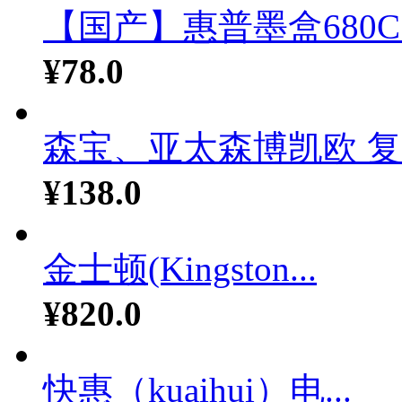
【国产】惠普墨盒680C..
¥78.0
森宝、亚太森博凯欧 复印
¥138.0
金士顿(Kingston...
¥820.0
快惠（kuaihui）电...