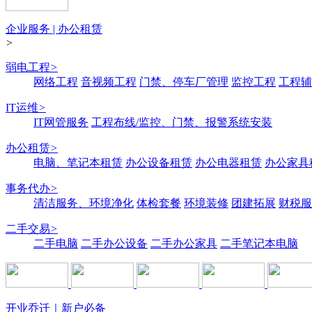
企业服务 | 办公租赁
>
弱电工程
>
网络工程
音视频工程
门禁、停车厂管理
监控工程
工程辅
IT运维
>
IT网管服务
工程布线/监控、门禁、报警系统安装
办公租赁
>
电脑、笔记本租赁
办公设备租赁
办公电器租赁
办公家具
事务代办
>
清洁服务、环境净化
体检套餐
环境装修
团建拓展
财税服
二手交易
>
二手电脑
二手办公设备
二手办公家具
二手笔记本电脑
开业乔迁｜新户必备