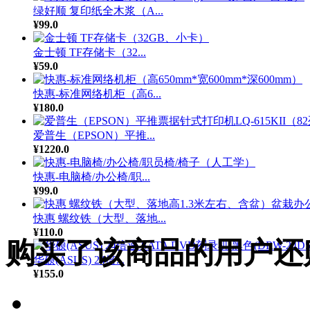
绿好顺 复印纸全木浆（A...
¥99.0
金士顿 TF存储卡（32...
¥59.0
快惠-标准网络机柜（高6...
¥180.0
爱普生（EPSON）平推...
¥1220.0
快惠-电脑椅/办公椅/职...
¥99.0
快惠 螺纹铁（大型、落地...
¥110.0
购买了该商品的用户还
华硕(ASUS) 24倍...
¥155.0