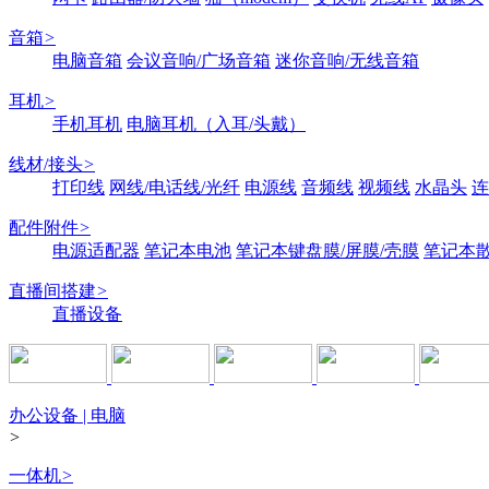
音箱
>
电脑音箱
会议音响/广场音箱
迷你音响/无线音箱
耳机
>
手机耳机
电脑耳机（入耳/头戴）
线材/接头
>
打印线
网线/电话线/光纤
电源线
音频线
视频线
水晶头
连
配件附件
>
电源适配器
笔记本电池
笔记本键盘膜/屏膜/壳膜
笔记本
直播间搭建
>
直播设备
办公设备 | 电脑
>
一体机
>