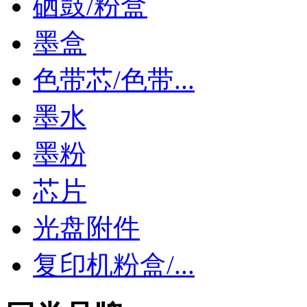
硒鼓/粉盒
墨盒
色带芯/色带...
墨水
墨粉
芯片
光盘附件
复印机粉盒/...